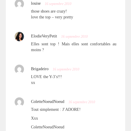
louise
16 septembre 2010
those shoes are crazy!
love the top – very pretty
ElodieVeryPetit
16 septembre 2010
Elles sont top ! Mais elles sont confortables au
moins ?
Brigadeiro
16 septembre 2010
LOVE the Y-3’s!!!
xx
ColetteNoeudNoeud
16 septembre 2010
Tout simplement : J’ADORE!
Xxx
ColetteNoeudNoeud