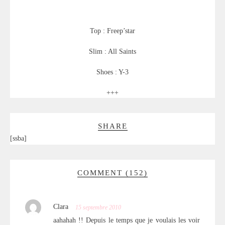
Top : Freep’star
Slim : All Saints
Shoes : Y-3
+++
SHARE
[ssba]
COMMENT (152)
Clara
15 septembre 2010
aahahah !! Depuis le temps que je voulais les voir