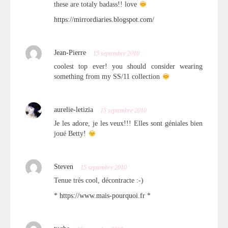
these are totaly badass!! love
https://mirrordiaries.blogspot.com/
Jean-Pierre
15 septembre 2010
coolest top ever! you should consider wearing
something from my SS/11 collection
aurelie-letizia
15 septembre 2010
Je les adore, je les veux!!! Elles sont géniales bien
joué Betty!
Steven
15 septembre 2010
Tenue très cool, décontracte :-)
*
https://www.mais-pourquoi.fr
*