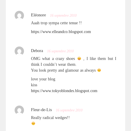
Eléonore
16 septembre 2010
Aaah trop sympa cette tenue !!
https://www.elleandco.blogspot.com
Debora
16 septembre 2010
OMG what a crazy shoes
, I like them but I
think I couldn’t wear them.
You look pretty and glamour as always
love your blog
kiss
https://www.tokyoblondes.blogspot.com
Fleur-de-Lis
16 septembre 2010
Really radical wedges!!