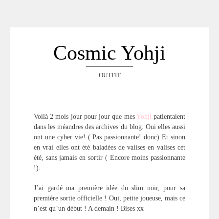
ACCUEIL
SÉLECTION
VOYAGES
Cosmic Yohji
LOOKBOOK
RECHERCHE
OUTFIT
ARCHIVES
Voilà 2 mois jour pour jour que mes
Yohji
patientaient
dans les méandres des archives du blog. Oui elles aussi
ont une cyber vie! ( Pas passionnante! donc) Et sinon
en vrai elles ont été baladées de valises en valises cet
été, sans jamais en sortir ( Encore moins passionnante
!).
J’ai gardé ma première idée du slim noir, pour sa
première sortie officielle ! Oui, petite joueuse, mais ce
n’est qu’un début ! A demain ! Bises xx