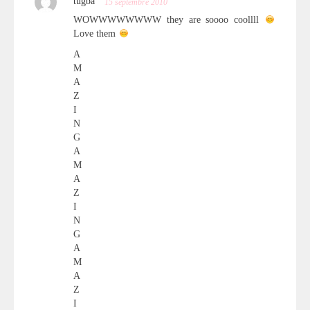
tugba
15 septembre 2010
WOWWWWWWWW they are soooo coollll
Love them
A
M
A
Z
I
N
G
A
M
A
Z
I
N
G
A
M
A
Z
I