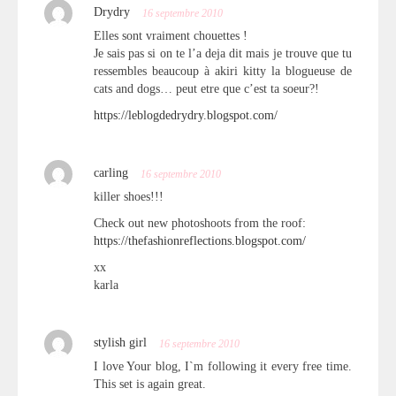
Drydry
16 septembre 2010
Elles sont vraiment chouettes !
Je sais pas si on te l’a deja dit mais je trouve que tu
ressembles beaucoup à akiri kitty la blogueuse de
cats and dogs… peut etre que c’est ta soeur?!
https://leblogdedrydry.blogspot.com/
carling
16 septembre 2010
killer shoes!!!
Check out new photoshoots from the roof:
https://thefashionreflections.blogspot.com/
xx
karla
stylish girl
16 septembre 2010
I love Your blog, I`m following it every free time.
This set is again great.