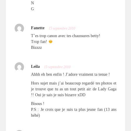
N
G
Fanette
15 septembre 2010
T’es trop canon avec tes chaussures betty!
Trop fan!
Bizzzz
Leila
15 septembre 2010
Ahhh eh ben enfin ! J’adore vraiment ta tenue !
Hors sujet mais j’ai beaucoup regardé tes photos et
je trouve que tu as un tout petit air de Lady Gaga
!! Oui je sais je suis bizarre xDD
Bisous !
P.S : Je crois que je suis ta plus jeune fan (13 ans
héhé)