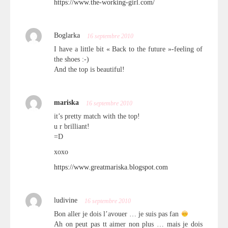
https://www.the-working-girl.com/
Boglarka
16 septembre 2010
I have a little bit « Back to the future »-feeling of
the shoes :-)
And the top is beautiful!
mariska
16 septembre 2010
it’s pretty match with the top!
u r brilliant!
=D
xoxo
https://www.greatmariska.blogspot.com
ludivine
16 septembre 2010
Bon aller je dois l’avouer … je suis pas fan
Ah on peut pas tt aimer non plus … mais je dois