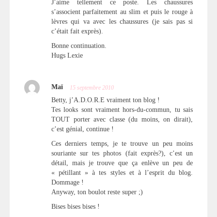
J’aime tellement ce poste. Les chaussures
s’associent parfaitement au slim et puis le rouge à
lèvres qui va avec les chaussures (je sais pas si
c’était fait exprès).
Bonne continuation.
Hugs Lexie
Maï
15 septembre 2010
Betty, j’A.D.O.R.E vraiment ton blog !
Tes looks sont vraiment hors-du-commun, tu sais
TOUT porter avec classe (du moins, on dirait),
c’est génial, continue !
Ces derniers temps, je te trouve un peu moins
souriante sur tes photos (fait exprès?), c’est un
détail, mais je trouve que ça enlève un peu de
« pétillant » à tes styles et à l’esprit du blog.
Dommage !
Anyway, ton boulot reste super ;)
Bises bises bises !