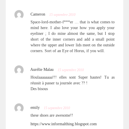
Cameron
15 septembre 2010
Space-lord-mother-f***er … that is what comes to
mind here. I also love your how you apply your
eyeliner ; I do mine almost the same, but I stop
short of the inner corners and add a small point
where the upper and lower lids meet on the outside
corners. Sort of an Eye of Horus, if you will.
Aurélie Malau
15 septembre 2010
Houlaaaaaaaa!!! elles sont Super hautes! Tu as
réussit à passer ta journée avec ?? !
Des bisous
emily
15 septembre 2010
these shoes are awesome!!
https://www.informalthing.blogspot.com