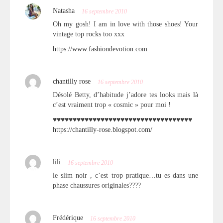
Natasha
16 septembre 2010
Oh my gosh! I am in love with those shoes! Your
vintage top rocks too xxx
https://www.fashiondevotion.com
chantilly rose
16 septembre 2010
Désolé Betty, d’habitude j’adore tes looks mais là
c’est vraiment trop « cosmic » pour moi !
♥♥♥♥♥♥♥♥♥♥♥♥♥♥♥♥♥♥♥♥♥♥♥♥♥♥♥♥♥♥♥♥♥♥♥
https://chantilly-rose.blogspot.com/
lili
16 septembre 2010
le slim noir , c’est trop pratique…tu es dans une
phase chaussures originales????
Frédérique
16 septembre 2010