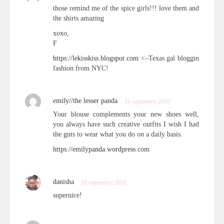
those remind me of the spice girls!!! love them and
the shirts amazing
xoxo,
F
https://lekisskiss.blogspot.com
<–Texas gal bloggin
fashion from NYC!
emily//the lesser panda
16 septembre 2010
Your blouse complements your new shoes well,
you always have such creative outfits I wish I had
the guts to wear what you do on a daily basis.
https://emilypanda.wordpress.com
danisha
16 septembre 2010
supernice!