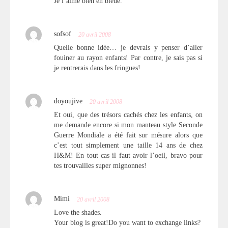
Je l’aime bien en bleue.
sofsof
20 avril 2008
Quelle bonne idée… je devrais y penser d’aller
fouiner au rayon enfants! Par contre, je sais pas si
je rentrerais dans les fringues!
doyoujive
20 avril 2008
Et oui, que des trésors cachés chez les enfants, on
me demande encore si mon manteau style Seconde
Guerre Mondiale a été fait sur mésure alors que
c’est tout simplement une taille 14 ans de chez
H&M! En tout cas il faut avoir l’oeil, bravo pour
tes trouvailles super mignonnes!
Mimi
20 avril 2008
Love the shades.
Your blog is great!Do you want to exchange links?