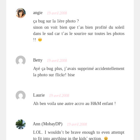
angie
19 avril 2008
ça bug sur la 1ère photo ?
sinon on voit bien que t’as bien profité du soleil
dans le sud car t’as le sourire sur toutes les photos
!!
Betty
19 avril 2008
Ayé ça bug plus, j’avais supprimé accidentellement
la photo sur flickr! bise
Laurie
19 avril 2008
Ah ben voila une autre accro au H&M enfant !
Ann (MobayDP)
19 avril 2008
LOL. I wouldn’t be brave enough to even attempt
to fit into anything in the kids’ section.