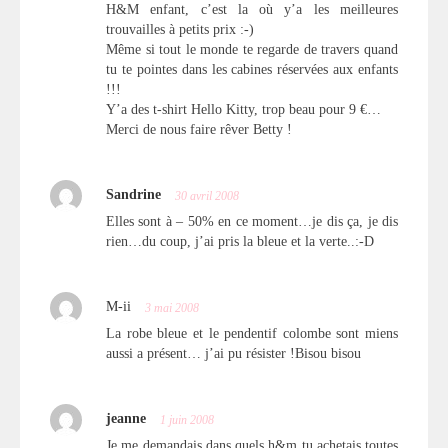
H&M enfant, c’est la où y’a les meilleures
trouvailles à petits prix :-)
Même si tout le monde te regarde de travers quand
tu te pointes dans les cabines réservées aux enfants
!!!
Y’a des t-shirt Hello Kitty, trop beau pour 9 €…
Merci de nous faire rêver Betty !
Sandrine
30 avril 2008
Elles sont à – 50% en ce moment…je dis ça, je dis
rien…du coup, j’ai pris la bleue et la verte..:-D
M-ii
3 mai 2008
La robe bleue et le pendentif colombe sont miens
aussi a présent… j’ai pu résister !Bisou bisou
jeanne
1 juin 2008
Je me demandais dans quels h&m tu achetais toutes