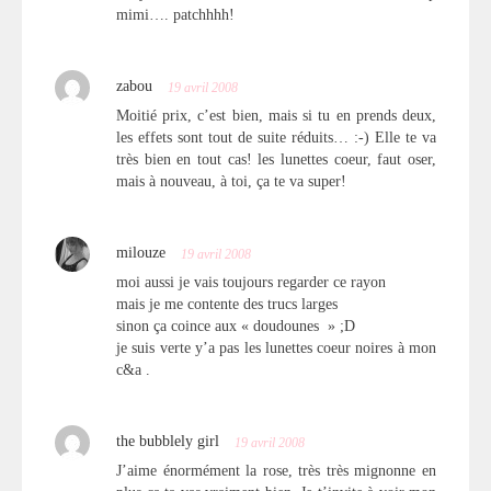
mimi…. patchhhh!
zabou
19 avril 2008
Moitié prix, c’est bien, mais si tu en prends deux,
les effets sont tout de suite réduits… :-) Elle te va
très bien en tout cas! les lunettes coeur, faut oser,
mais à nouveau, à toi, ça te va super!
milouze
19 avril 2008
moi aussi je vais toujours regarder ce rayon
mais je me contente des trucs larges
sinon ça coince aux « doudounes » ;D
je suis verte y’a pas les lunettes coeur noires à mon
c&a .
the bubblely girl
19 avril 2008
J’aime énormément la rose, très très mignonne en