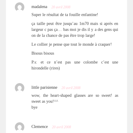
madalena
20 avril 2008
Super le résultat de ta fouille enfantine!
ça taille peut être jusqu’au 1m70 mais si après en
largeur c pas ça… bas moi je dis il y a des gens qui
on de la chance de pas être trop large!
Le collier je pense que tout le monde à craquer!
Bisous bisous
P.s: et ce n’est pas une colombe c’est une
hirondelle (rires)
little parisienne
20 avril 2008
wow, the heart-shaped glasses are so sweet! as
sweet as you!^^
bye
Clemence
20 avril 2008