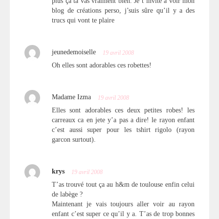
plus ça ta vas vraiment bien. Je t’invite à voir mon
blog de créations perso, j’suis sûre qu’il y a des
trucs qui vont te plaire
jeunedemoiselle
19 avril 2008
Oh elles sont adorables ces robettes!
Madame Izma
19 avril 2008
Elles sont adorables ces deux petites robes! les
carreaux ca en jete y’a pas a dire! le rayon enfant
c’est aussi super pour les tshirt rigolo (rayon
garcon surtout).
krys
19 avril 2008
T’as trouvé tout ça au h&m de toulouse enfin celui
de labège ?
Maintenant je vais toujours aller voir au rayon
enfant c’est super ce qu’il y a. T’as de trop bonnes