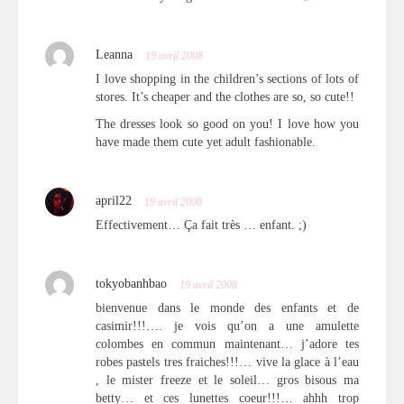
Leanna
19 avril 2008
I love shopping in the children’s sections of lots of
stores. It’s cheaper and the clothes are so, so cute!!
The dresses look so good on you! I love how you
have made them cute yet adult fashionable.
april22
19 avril 2008
Effectivement… Ça fait très … enfant. ;)
tokyobanhbao
19 avril 2008
bienvenue dans le monde des enfants et de
casimir!!!…. je vois qu’on a une amulette
colombes en commun maintenant… j’adore tes
robes pastels tres fraiches!!!… vive la glace à l’eau
, le mister freeze et le soleil… gros bisous ma
betty… et ces lunettes coeur!!!… ahhh trop