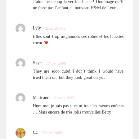
J’aime beaucoup la version bleue ! Dommage qu’il
ne fasse pas l’enfant au nouveau H&M de Lyon …
Lyly
20 avril 2008
Elles sont trop mignonnes ces robes et les lunettes
coeur
Skye
20 avril 2008
They are sooo cute! I don’t think I would have
tried them on, but they look great on you.
Marieand
20 avril 2008
Hum moi je sais pas si ça m’irait les rayons enfants
… Mais encore de très jolis trouvailles Betty !
Cc
20 avril 2008