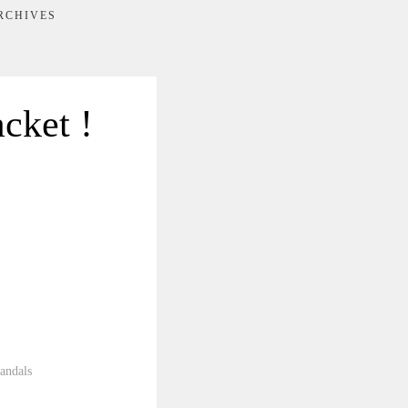
RCHIVES
cket !
sandals