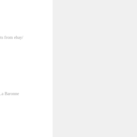
ots from ebay/
 La Baronne