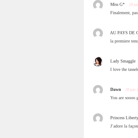
Miss G*
28 ju
Finalement, pas
AU PAYS DE
la premiere ten
Lady Smaggle
I love the tassel
Dawn
28 juin 
You are soooo go
Princess Libert
J’adore la façon