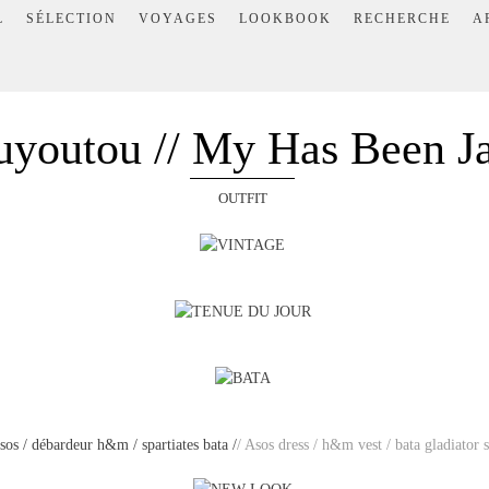
L
SÉLECTION
VOYAGES
LOOKBOOK
RECHERCHE
A
uyoutou // My Has Been Ja
OUTFIT
sos / débardeur h&m / spartiates bata /
/ Asos dress / h&m vest / bata gladiator 