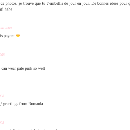
 de photos, je trouve que tu t’embellis de jour en jour. De bonnes idées pour q
ng! hehe
uin 2008
is payant
2008
 can wear pale pink so well
008
g! greetings from Romania
008