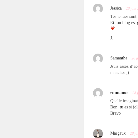
Jessica
28 juin
Tes tenues sont 
Et ton blog est 
J.
Samantha
28 j
Jsuis assez d’a
manches ;)
emmanor
28 
Quelle imaginat
Bon, tu es si jol
Bravo
Margaux
28 ju