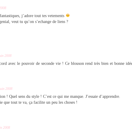
 2008
fantastiques, j’adore tout tes vetements
genial, veut tu qu’on s’echange de liens ?
uin 2008
ccord avec le pouvoir de seconde vie ! Ce blouson rend très bien et bonne idée
juin 2008
ion ! Quel sens du style ! C’est ce qui me manque. J’essaie d’apprendre.
ie que tout te va, ça facilite un peu les choses !
in 2008