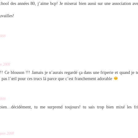
chool des années 80, j’aime bcp! Je miserai bien aussi sur une association av
uvailles!
2008
in 2008
! Ce blouson !!! Jamais je n’aurais regardé ça dans une friperie et quand je t
i pas l’œil pour ces trucs là parce que c’est franchement adorable
2008
bien…décidément, tu me surprend toujours! tu sais trop bien mixé les fri
juin 2008