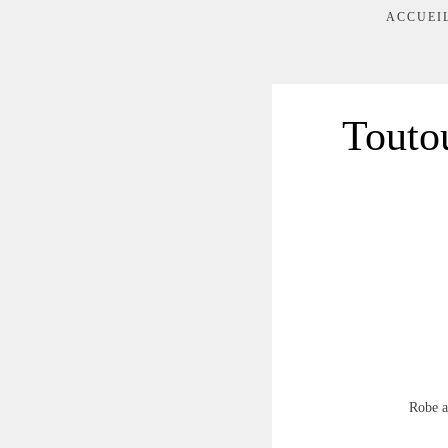
ACCUEI
Touto
Robe a