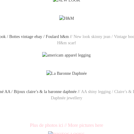
ok / Bottes vintage ebay / Foulard h&m /
/ New look skinny jean / Vintage bo
H&m scarf
é AA / Bijoux claire’s & la baronne daphnée /
/ AA shiny legging / Claire’s &
Daphnée jewellery
Plus de photos ici // More pictures here