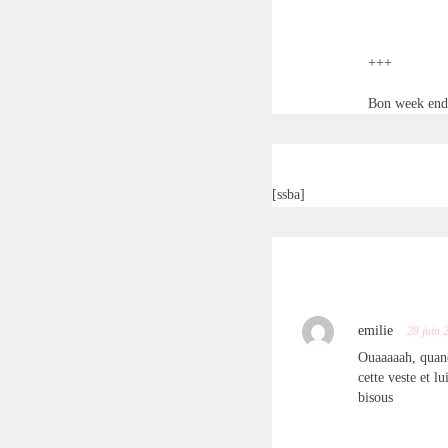
+++
Bon week end 
[ssba]
emilie
28 juin 
Ouaaaaah, quand 
cette veste et 
bisous