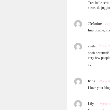
Très belle série
vestes de joggi
Jérômine
29 j
Improbable, ma
emily
29 juin 
oooh beautiful!
very few people
xx
Irina
29 juin 2
I love your blo
Lilya
29 juin 2