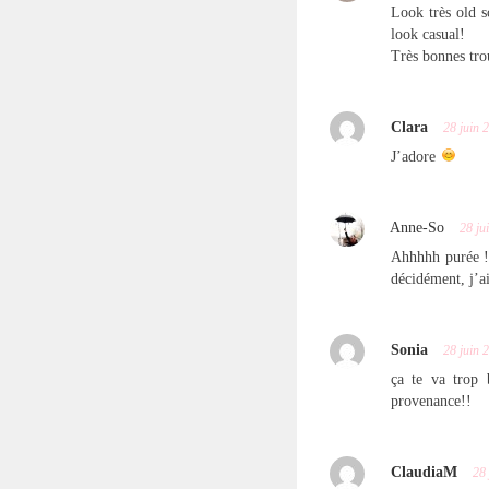
Look très old s
look casual!
Très bonnes tro
Clara
28 juin 
J’adore
Anne-So
28 ju
Ahhhhh purée !!
décidément, j’a
Sonia
28 juin 
ça te va trop 
provenance!!
ClaudiaM
28 