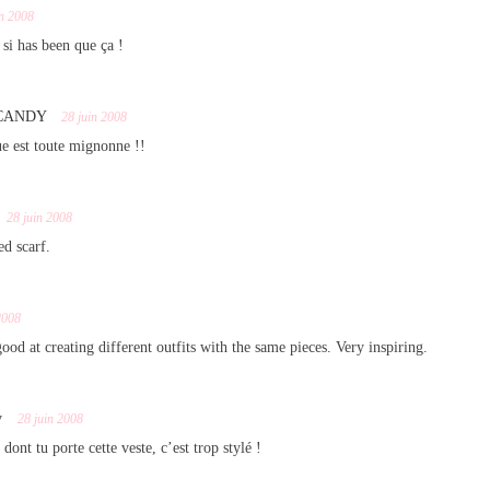
in 2008
 si has been que ça !
 CANDY
28 juin 2008
ue est toute mignonne !!
28 juin 2008
ed scarf.
2008
od at creating different outfits with the same pieces. Very inspiring.
y
28 juin 2008
 dont tu porte cette veste, c’est trop stylé !