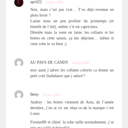
april22
18 juin 2008
Non, mais c’est pas vrai… T’es déjà revenue en
plein hiver ?
Laisse nous un peu profiter du printemps (et
bientôt de l’été), même s’il est capricieux.
Désolée mais la veste en laine, les collants et les
bottes en cette saison, ça me déprime… même si
cette robe te va bien ;)
AU PAYS DE CANDY
18 juin 2008
moi aussi j’adore les collants colorés ca donne un
petit coté flashdance que j adore!!
Betty
18 juin 2008
Audrey : les bottes viennent de Asos, de l’année
dernière, j’en ai vu sur ebay.co.uk la marque c’est
Lotus
Firenze80 et chloé: la robe taille normalement, j’ai
pris ma taille habituelle!