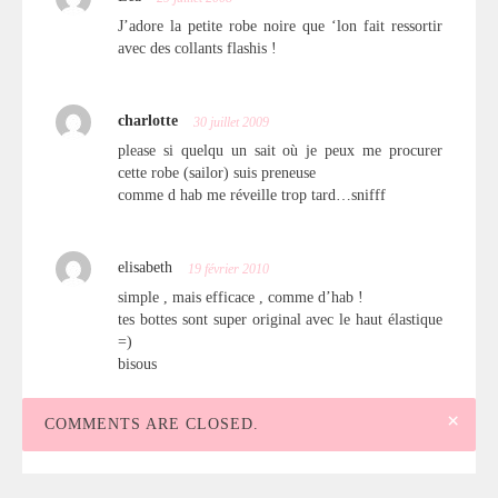
J’adore la petite robe noire que ‘lon fait ressortir
avec des collants flashis !
charlotte
30 juillet 2009
please si quelqu un sait où je peux me procurer
cette robe (sailor) suis preneuse
comme d hab me réveille trop tard…snifff
elisabeth
19 février 2010
simple , mais efficace , comme d’hab !
tes bottes sont super original avec le haut élastique
=)
bisous
×
COMMENTS ARE CLOSED.