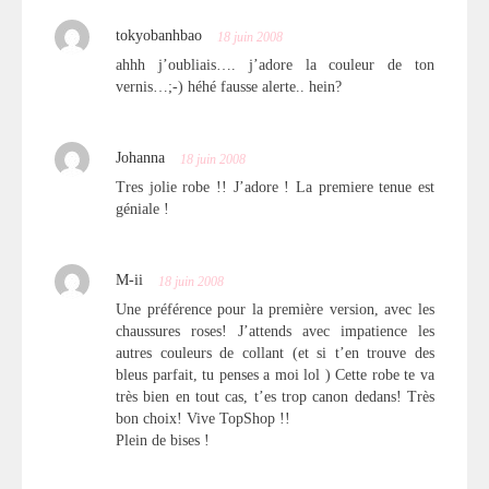
tokyobanhbao
18 juin 2008
ahhh j’oubliais…. j’adore la couleur de ton
vernis…;-) héhé fausse alerte.. hein?
Johanna
18 juin 2008
Tres jolie robe !! J’adore ! La premiere tenue est
géniale !
M-ii
18 juin 2008
Une préférence pour la première version, avec les
chaussures roses! J’attends avec impatience les
autres couleurs de collant (et si t’en trouve des
bleus parfait, tu penses a moi lol ) Cette robe te va
très bien en tout cas, t’es trop canon dedans! Très
bon choix! Vive TopShop !!
Plein de bises !