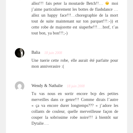
allez!!! fais peter la moutarde Betch!!…
moi
j’aime particulierement les bottes de flashdance …
allez un happy face!!!…choregraphie de la mort
tout de suite maintenant sur ton parquet!!!:-)) et
cette robe de majorette est siuperbe!!!….bref, t’as
tout bon, ya bon!!!;-)
Balia
18 juin 2008
Une tuerie cette robe, elle aurait été parfaite pour
mon anniverasire :(
Wendy & Nathalie
18 juin 2008
Tu vas nous en sortir encore bcp des petites
merveilles dans ce genre!!! Comme dirais l’autre
« ça va encore durer longtemps??? « j’adore les
collants de couleur, quelle merveilleuse façon de
couper la sobrissime robe noire!!! à bientôt sur
Dytalie….