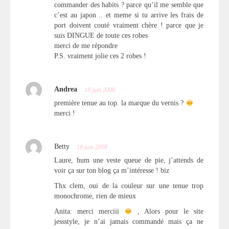
commander des habits ? parce qu’il me semble que
c’est au japon .. et meme si tu arrive les frais de
port doivent couté vraiment chère ! parce que je
suis DINGUE de toute ces robes
merci de me répondre
P.S. vraiment jolie ces 2 robes !
Andrea
18 juin 2008
première tenue au top. la marque du vernis ?
merci !
Betty
18 juin 2008
Laure, hum une veste queue de pie, j’attends de
voir ça sur ton blog ça m’intéresse ! biz
Thx clem, oui de la couleur sur une tenue trop
monochrome, rien de mieux
Anita: merci merciii
, Alors pour le site
jessstyle, je n’ai jamais commandé mais ça ne