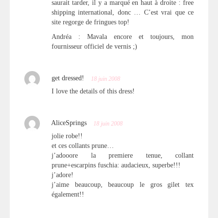
saurait tarder, il y a marqué en haut à droite : free
shipping international, donc … C’est vrai que ce
site regorge de fringues top!
Andréa : Mavala encore et toujours, mon
fournisseur officiel de vernis ;)
get dressed!
18 juin 2008
I love the details of this dress!
AliceSprings
18 juin 2008
jolie robe!!
et ces collants prune…
j’adooore la premiere tenue, collant
prune+escarpins fuschia: audacieux, superbe!!!
j’adore!
j’aime beaucoup, beaucoup le gros gilet tex
également!!