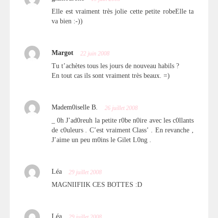
Elle est vraiment très jolie cette petite robeElle ta
va bien :-))
Margot
22 juin 2008
Tu t’achètes tous les jours de nouveau habils ?
En tout cas ils sont vraiment très beaux. =)
Madem0iselle B.
26 juillet 2008
_ 0h J’ad0reuh la petite r0be n0ire avec les c0llants
de c0uleurs . C’est vraiment Class’ . En revanche ,
J’aime un peu m0ins le Gilet L0ng .
Léa
29 juillet 2008
MAGNIIFIIK CES BOTTES :D
Léa
29 juillet 2008