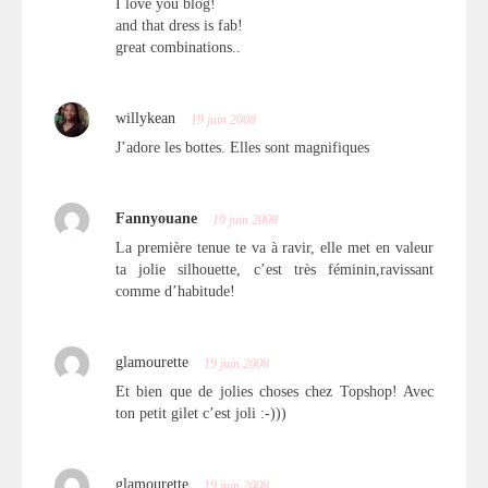
I love you blog!
and that dress is fab!
great combinations..
willykean
19 juin 2008
J’adore les bottes. Elles sont magnifiques
Fannyouane
19 juin 2008
La première tenue te va à ravir, elle met en valeur
ta jolie silhouette, c’est très féminin,ravissant
comme d’habitude!
glamourette
19 juin 2008
Et bien que de jolies choses chez Topshop! Avec
ton petit gilet c’est joli :-)))
glamourette
19 juin 2008