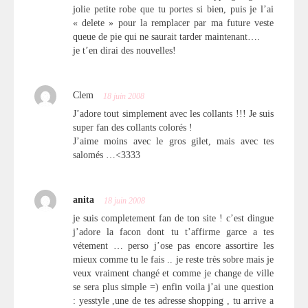
jolie petite robe que tu portes si bien, puis je l’ai
« delete » pour la remplacer par ma future veste
queue de pie qui ne saurait tarder maintenant….
je t’en dirai des nouvelles!
Clem
18 juin 2008
J’adore tout simplement avec les collants !!! Je suis
super fan des collants colorés !
J’aime moins avec le gros gilet, mais avec tes
salomés …<3333
anita
18 juin 2008
je suis completement fan de ton site ! c’est dingue
j’adore la facon dont tu t’affirme garce a tes
vétement … perso j’ose pas encore assortire les
mieux comme tu le fais .. je reste très sobre mais je
veux vraiment changé et comme je change de ville
se sera plus simple =) enfin voila j’ai une question
: yesstyle ,une de tes adresse shopping , tu arrive a