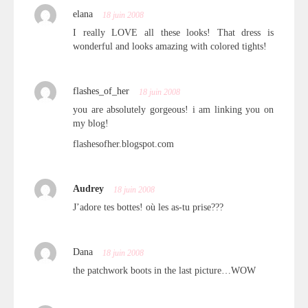
elana
18 juin 2008
I really LOVE all these looks! That dress is
wonderful and looks amazing with colored tights!
flashes_of_her
18 juin 2008
you are absolutely gorgeous! i am linking you on
my blog!
flashesofher.blogspot.com
Audrey
18 juin 2008
J’adore tes bottes! où les as-tu prise???
Dana
18 juin 2008
the patchwork boots in the last picture…WOW