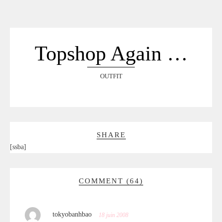
ACCUEIL
SÉLECTION
VOYAGES
Topshop Again …
LOOKBOOK
RECHERCHE
OUTFIT
ARCHIVES
SHARE
[ssba]
COMMENT (64)
tokyobanhbao
18 juin 2008