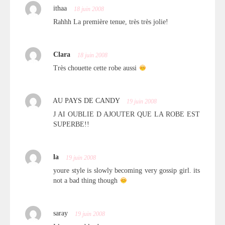
ithaa
18 juin 2008
Rahhh La première tenue, très très jolie!
Clara
18 juin 2008
Très chouette cette robe aussi
AU PAYS DE CANDY
19 juin 2008
J AI OUBLIE D AJOUTER QUE LA ROBE EST
SUPERBE!!
la
19 juin 2008
youre style is slowly becoming very gossip girl. its
not a bad thing though
saray
19 juin 2008