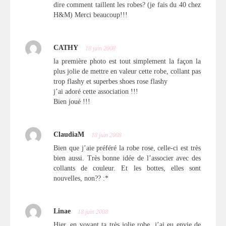
dire comment taillent les robes? (je fais du 40 chez
H&M) Merci beaucoup!!!
CATHY
18 juin 2008
la première photo est tout simplement la façon la
plus jolie de mettre en valeur cette robe, collant pas
trop flashy et superbes shoes rose flashy
j’ai adoré cette association !!!
Bien joué !!!
ClaudiaM
18 juin 2008
Bien que j’aie préféré la robe rose, celle-ci est très
bien aussi. Très bonne idée de l’associer avec des
collants de couleur. Et les bottes, elles sont
nouvelles, non?? :*
Linae
18 juin 2008
Hier, en voyant ta très jolie robe, j’ai eu envie de