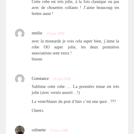
Cette robe est très jolie, à la fois classique ou pas
avec de chouettes collants ! J’aime beaucoup tes
bottes aussi !
emilie
18 juin 2008
avec la moutarde je vois cela super bien, j’aime la
robe OO super jolie, les deux premières
associations sont extra !
bisous
Constance
18 juin 2008
Sublime cette robe….. La première tenue est très
jolie (avec vernis assorti…!)
La veste/blazer du post d’hier c’est une quoi ..???
Cheers.
celinette
18 juin 2008