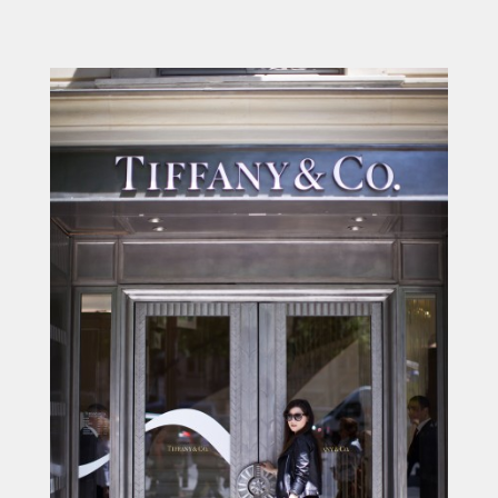
ACCUEIL
SÉLECTION
VOYAGES
LOOKBOOK
RECHERCHE
ARCHIVES