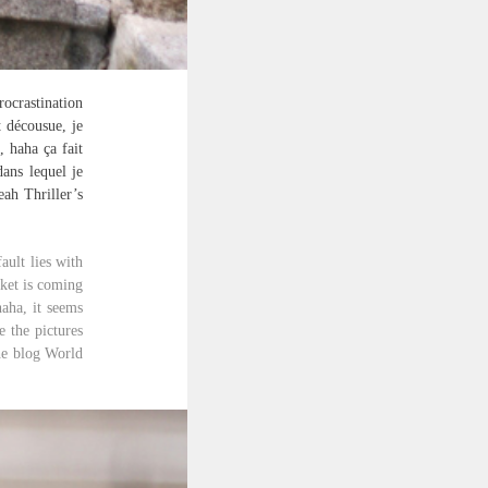
rocrastination
t décousue, je
, haha ça fait
dans lequel je
ah Thriller’s
ault lies with
cket is coming
haha, it seems
e the pictures
he blog World