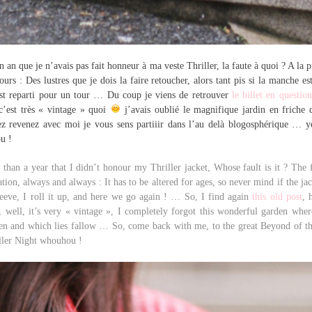
n an que je n’avais pas fait honneur à ma veste Thriller, la faute à quoi ? A la p
ours : Des lustres que je dois la faire retoucher, alors tant pis si la manche es
est reparti pour un tour … Du coup je viens de retrouver
le billet en question
 c’est très « vintage » quoi
j’avais oublié le magnifique jardin en friche 
z revenez avec moi je vous sens partiiir dans l’au delà blogosphérique … ye
u !
than a year that I didn’t honour my Thriller jacket, Whose fault is it ? The f
ation, always and always : It has to be altered for ages, so never mind if the ja
sleeve, I roll it up, and here we go again ! … So, I find again
this old post
, 
, well, it’s very « vintage », I completely forgot this wonderful garden wher
en and which lies fallow … So, come back with me, to the great Beyond of t
ler Night whouhou !