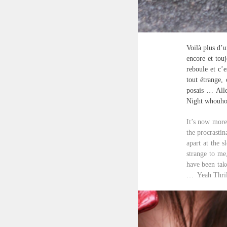
Voilà plus d’u
encore et touj
reboule et c’
tout étrange,
posais … Alle
Night whouho
It’s now more 
the procrastin
apart at the 
strange to me
have been tak
… Yeah Thril