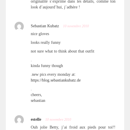
originalité s’exprime dans les détails, comme ton
look d’aujourd’hui, j’adhère !
Sebastian Kubatz
10 novembre 2010
nice gloves
looks really funny
not sure what to think about that outfit
.
kinda funny though
.new pics every monday at:
https://blog.sebastiankubatz.de
.
cheers,
sebastian
estelle
10 novembre 2010
Ouh jolie Betty, j’ai froid aux pieds pour toi!!