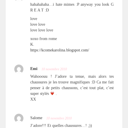
hahahahaha…i hate mimes :P anyway you look G
R E A T :D
love
love love
love love love
xoxo from rome
K.
https://kcomekarolina.blogspot.com/
Emi
10 novembre 2010
Wahooouu ! J’adore ta tenue, mais alors tes
chaussures je les trouve magnifiques :D Ca me fait
penser à de petits chaussons, c’est tout plat, c’est
super stylés
.
XX
Salome
10 novembre 2010
J’adore!!! Et quelles chaussures…! ;))