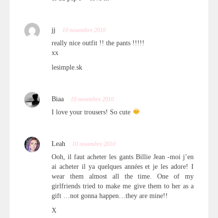
jj
10 novembre 2010
really nice outfit !! the pants !!!!!
xx
lesimple.sk
Biaa
10 novembre 2010
I love your trousers! So cute
Leah
10 novembre 2010
Ooh, il faut acheter les gants Billie Jean -moi j’en
ai acheter il ya quelques années et je les adore! I
wear them almost all the time. One of my
girlfriends tried to make me give them to her as a
gift …not gonna happen…they are mine!!
X