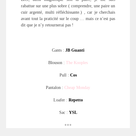
rabattue sur une plus sobre ( comprendre, une paire un
cuir argenté, multi réfléchissante.) , car je cherchais
avant tout la praticité sur le coup … mais ce n’est pas
dit que je n’y retournerai pas !
Gants :
JB Guanti
Blouson :
The Kooples
Pull :
Cos
Pantalon :
Cheap Monday
Loafer :
Repetto
Sac :
YSL
+++