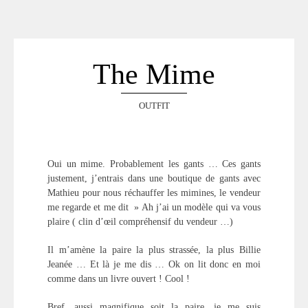
ACCUEIL
SÉLECTION
VOYAGES
The Mime
LOOKBOOK
RECHERCHE
OUTFIT
ARCHIVES
Oui un mime. Probablement les gants … Ces gants
justement, j’entrais dans une boutique de gants avec
Mathieu pour nous réchauffer les mimines, le vendeur
me regarde et me dit » Ah j’ai un modèle qui va vous
plaire ( clin d’œil compréhensif du vendeur …)
Il m’amène la paire la plus strassée, la plus Billie
Jeanée … Et là je me dis … Ok on lit donc en moi
comme dans un livre ouvert ! Cool !
Bref, aussi magnifique soit la paire, je me suis