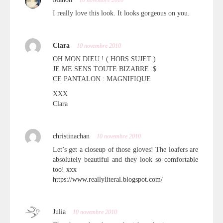
10 novembre 2010
I really love this look. It looks gorgeous on you.
Clara
10 novembre 2010
OH MON DIEU ! ( HORS SUJET )
JE ME SENS TOUTE BIZARRE :$
CE PANTALON : MAGNIFIQUE
XXX
Clara
christinachan
10 novembre 2010
Let’s get a closeup of those gloves! The loafers are
absolutely beautiful and they look so comfortable
too! xxx
https://www.reallyliteral.blogspot.com/
Julia
10 novembre 2010