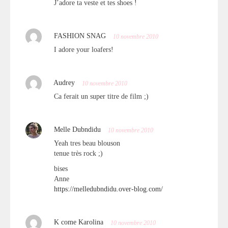
J’adore ta veste et tes shoes !
FASHION SNAG
10 novembre 2010
I adore your loafers!
Audrey
10 novembre 2010
Ca ferait un super titre de film ;)
Melle Dubndidu
10 novembre 2010
Yeah tres beau blouson
tenue très rock ;)
bises
Anne
https://melledubndidu.over-blog.com/
K come Karolina
10 novembre 2010