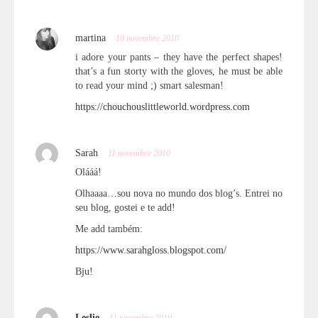
martina
10 novembre 2010
i adore your pants – they have the perfect shapes!
that’s a fun storty with the gloves, he must be able
to read your mind ;) smart salesman!
https://chouchouslittleworld.wordpress.com
Sarah
11 novembre 2010
Olááá!
Olhaaaa…sou nova no mundo dos blog’s. Entrei no
seu blog, gostei e te add!
Me add também:
https://www.sarahgloss.blogspot.com/
Bju!
Leslie