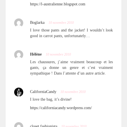
https://l-australienne.blogspot.com
Boglarka
10 novembre 2010
I love those pants and the jacket! I wouldn’t look
good in carrot pants, unfortunately…
Hélène
10 novembre 2010
Les chaussures, j’aime vraiment beaucoup et les
gants, ça donne un genre et c’est vraiment
sympathique ! Dans l’attente d’un autre article.
CaliforniaCandy
10 novembre 2010
I love the bag, it’s divine!
https://californiacandy.wordpress.com/
closet fashionista
10 novembre 2010