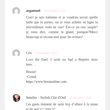
argantuel
10 novembre 2010
Ciao! je suis italienne et je voudrais savoir quelle
taille que tu portes, car je veux acheter en ligne la
merveilleuse veste en cuir! Est-ce un cuir souple?
je veux dire, comme le gland, pompon?Merci
beaucoup et excuse-moi pour les erreurs!
Cris
10 novembre 2010
Love the flats! I wish we had a Repetto store
here….
Bisous!
-Cristal
https://www.bisouonline.com
Jennifer - Stylish Clin d'Oeil
10 novembre 2010
Ces gants donnent de suite bcp d’allure à la tenue
et du pep’s^^ love it!