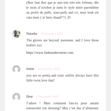
(Bon faut dire que je suis très très très frileuse, dès
le mois d’octobre je mets le style entre parenthèse
au profit de pulls, sous-pulls and co, mon look est
cata mais j’ai bien chaud!!!) ;D
Natasha
10 novembre 2010
The gloves are beyond awesome, and I love those
loafers xxx
https://www.fashiondevotion.com
imme
10 novembre 2010
you are so pretty,and your outfits always have this
little twist,love that!
fleur
10 novembre 2010
J’adore ! Mais comment fais-tu pour autant
renouveler ton dressing? Moi c’est dur d’alimenter