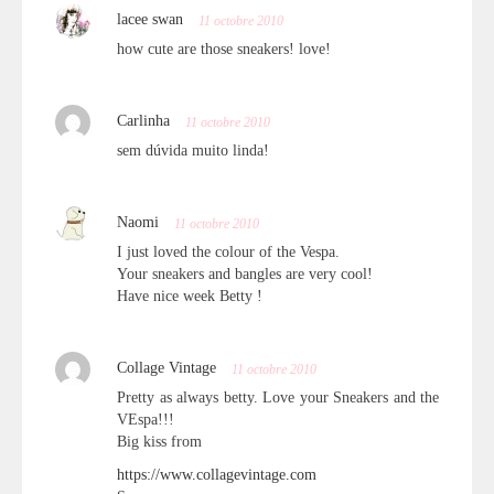
lacee swan
11 octobre 2010
how cute are those sneakers! love!
Carlinha
11 octobre 2010
sem dúvida muito linda!
Naomi
11 octobre 2010
I just loved the colour of the Vespa.
Your sneakers and bangles are very cool!
Have nice week Betty !
Collage Vintage
11 octobre 2010
Pretty as always betty. Love your Sneakers and the
VEspa!!!
Big kiss from
https://www.collagevintage.com