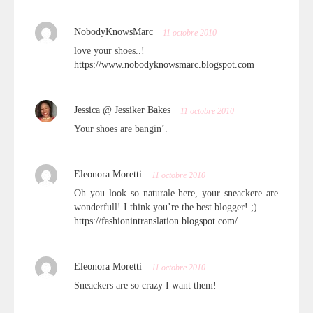
NobodyKnowsMarc
11 octobre 2010
love your shoes..!
https://www.nobodyknowsmarc.blogspot.com
Jessica @ Jessiker Bakes
11 octobre 2010
Your shoes are bangin’.
Eleonora Moretti
11 octobre 2010
Oh you look so naturale here, your sneackere are
wonderfull! I think you’re the best blogger! ;)
https://fashionintranslation.blogspot.com/
Eleonora Moretti
11 octobre 2010
Sneackers are so crazy I want them!