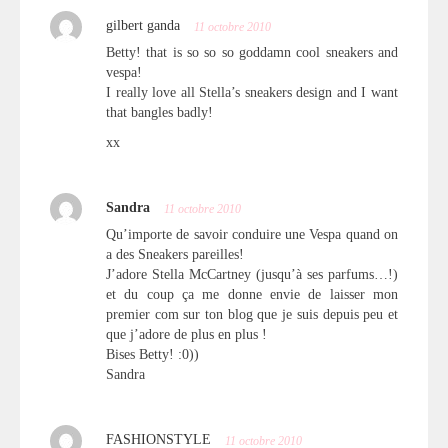
gilbert ganda
11 octobre 2010
Betty! that is so so so goddamn cool sneakers and
vespa!
I really love all Stella’s sneakers design and I want
that bangles badly!
xx
Sandra
11 octobre 2010
Qu’importe de savoir conduire une Vespa quand on
a des Sneakers pareilles!
J’adore Stella McCartney (jusqu’à ses parfums…!)
et du coup ça me donne envie de laisser mon
premier com sur ton blog que je suis depuis peu et
que j’adore de plus en plus !
Bises Betty! :0))
Sandra
FASHIONSTYLE
11 octobre 2010