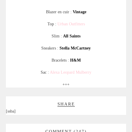
Blazer en cuir :
Vintage
Top :
Urban Outfitters
Slim :
All Saints
Sneakers :
Stella McCartney
Bracelets :
H&M
Sac :
Alexa Leopard Mulberry
+++
SHARE
[ssba]
COMMENT (247)