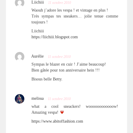
Liichiii
11 octobre 2010
Waouh j’adore les vespa ! et vintage en plus !
Très sympas tes sneakers… jolie tenue comme
toujours !
Liichiii
https://liichiii.blogspot.com
Aurélie
11 octobre 2010
Sympas le blazer en cuir ! J’aime beaucoup!
Bien gâtée pour ton anniversaire hein !!!
Bisous belle Betty.
melissa
11 octobre 2010
what a cool sneackers! woooooooooooow!
Amazing vespa!
https://www.abitoffashion.com