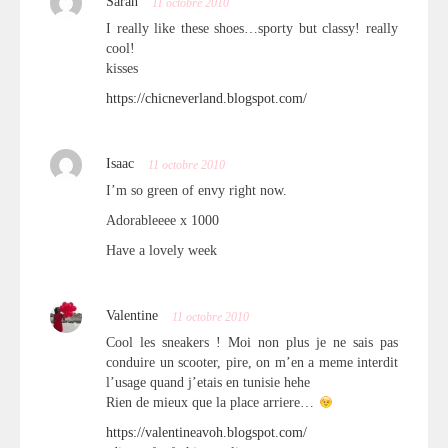
Sarah
11 octobre 2010
I really like these shoes…sporty but classy! really
cool!
kisses
https://chicneverland.blogspot.com/
Isaac
11 octobre 2010
I’m so green of envy right now.
Adorableeee x 1000
Have a lovely week
Valentine
11 octobre 2010
Cool les sneakers ! Moi non plus je ne sais pas
conduire un scooter, pire, on m’en a meme interdit
l’usage quand j’etais en tunisie hehe
Rien de mieux que la place arriere…
https://valentineavoh.blogspot.com/