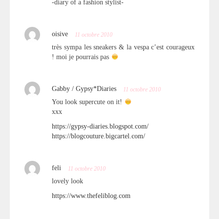
-diary of a fashion stylist-
oisive
11 octobre 2010
très sympa les sneakers & la vespa c’est courageux
! moi je pourrais pas
Gabby / Gypsy*Diaries
11 octobre 2010
You look supercute on it!
xxx
https://gypsy-diaries.blogspot.com/
https://blogcouture.bigcartel.com/
feli
11 octobre 2010
lovely look
https://www.thefeliblog.com