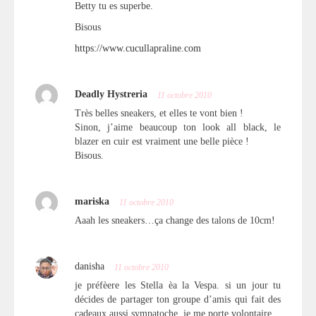
Betty tu es superbe.
Bisous
https://www.cucullapraline.com
Deadly Hystreria
11 octobre 2010
Très belles sneakers, et elles te vont bien !
Sinon, j’aime beaucoup ton look all black, le
blazer en cuir est vraiment une belle pièce !
Bisous.
mariska
11 octobre 2010
Aaah les sneakers…ça change des talons de 10cm!
danisha
11 octobre 2010
je préfèere les Stella èa la Vespa. si un jour tu
décides de partager ton groupe d’amis qui fait des
cadeaux aussi sympatoche, je me porte volontaire