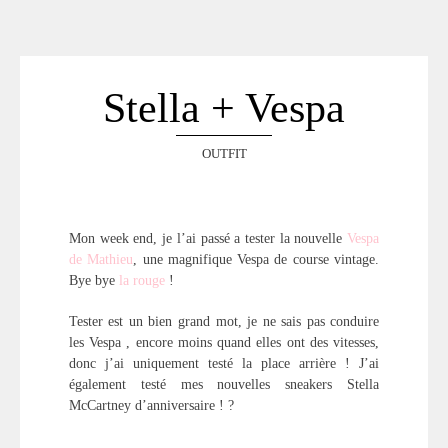
ACCUEIL
SÉLECTION
VOYAGES
Stella + Vespa
LOOKBOOK
RECHERCHE
OUTFIT
ARCHIVES
Mon week end, je l’ai passé a tester la nouvelle
Vespa
de Mathieu
, une magnifique Vespa de course vintage.
Bye bye
la rouge
!
Tester est un bien grand mot, je ne sais pas conduire
les Vespa , encore moins quand elles ont des vitesses,
donc j’ai uniquement testé la place arrière ! J’ai
également testé mes nouvelles sneakers Stella
McCartney d’anniversaire ! ?