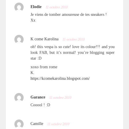
Elodie
11 octobre 2010
Je viens de tomber amoureuse de tes sneakers !
Xx
K come Karolina
11 octobre 2010
oh! this vespa is so cute! love its colour!!! and you
look FAB, but it’s normal! you’re blogging super
star :D
xoxo from rome
K.
https://kcomekarolina.blogspot.com/
Garance
11 octobre 2010
Cooool ! :D
Camille
11 octobre 2010