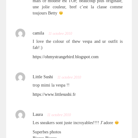
mais ce modèle est TOP, beaucoup plus originale,
une jolie couleur, bref c’est la classe comme
toujours Betty
camila
11 octobre 2010
I love the colour of thew vespa and ur outfit is
fab!:)
https://ohmystrangebird.blogspot.com
Little Sushi
11 octobre 2010
trop mimi la vespa !!
https://www.littlesushi.fr
Laura
11 octobre 2010
Les sneakers sont juste incroyables!!!! J’adore
Superbes photos