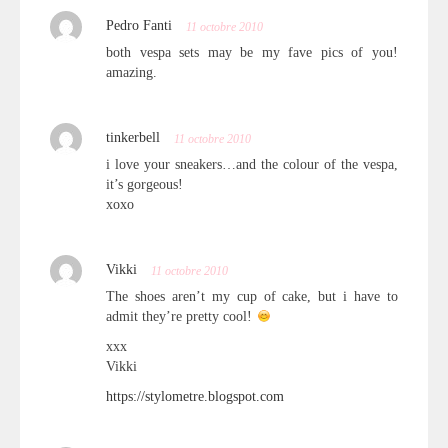
Pedro Fanti
11 octobre 2010
both vespa sets may be my fave pics of you!
amazing.
tinkerbell
11 octobre 2010
i love your sneakers…and the colour of the vespa,
it’s gorgeous!
xoxo
Vikki
11 octobre 2010
The shoes aren’t my cup of cake, but i have to
admit they’re pretty cool!
xxx
Vikki
https://stylometre.blogspot.com