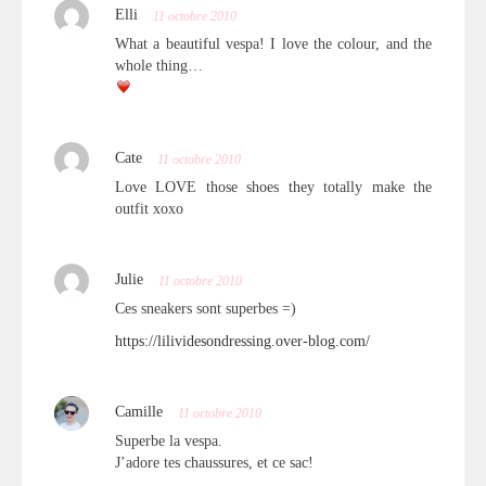
Elli
11 octobre 2010
What a beautiful vespa! I love the colour, and the
whole thing…
Cate
11 octobre 2010
Love LOVE those shoes they totally make the
outfit xoxo
Julie
11 octobre 2010
Ces sneakers sont superbes =)
https://lilividesondressing.over-blog.com/
Camille
11 octobre 2010
Superbe la vespa.
J’adore tes chaussures, et ce sac!