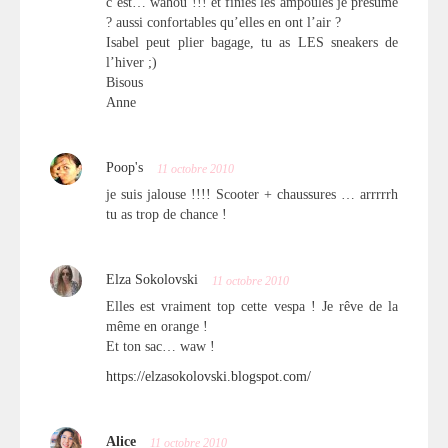
c’est… wahou !!! et finies les ampoules je présume
? aussi confortables qu’elles en ont l’air ?
Isabel peut plier bagage, tu as LES sneakers de
l’hiver ;)
Bisous
Anne
Poop's
11 octobre 2010
je suis jalouse !!!! Scooter + chaussures … arrrrrh
tu as trop de chance !
Elza Sokolovski
11 octobre 2010
Elles est vraiment top cette vespa ! Je rêve de la
même en orange !
Et ton sac… waw !
https://elzasokolovski.blogspot.com/
Alice
11 octobre 2010