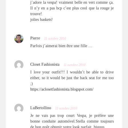
j’adore la vespa! vraiment belle en vert comme ça.
Il n’y en a pas bcp c’est plus cool que la rouge je
trouve!
jolies baskets!
Pierre
11 octobre 2010
Parfois j’aimerai bien être une fille …
Closet Fashionista
11 octobre 2010
I love your outfit!!! I wouldn’t be able to drive
either, so it would be just the back seat for me too
;)
https://aclosetfashionista.blogspot.com/
LuBertollino
11 octobre 2010
Je ne vais pas trop court Vespa, je préfère une
bonne conduite automóvel.Stella comme toujours
de bon goût obtenir votre look parfait. bjuuus