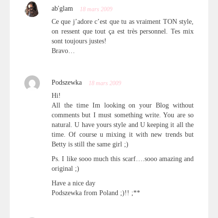
ab'glam
18 mars 2009
Ce que j’adore c’est que tu as vraiment TON style,
on ressent que tout ça est très personnel. Tes mix
sont toujours justes!
Bravo…
Podszewka
18 mars 2009
Hi!
All the time Im looking on your Blog without
comments but I must something write. You are so
natural. U have yours style and U keeping it all the
time. Of course u mixing it with new trends but
Betty is still the same girl ;)
Ps. I like sooo much this scarf….sooo amazing and
original ;)
Have a nice day
Podszewka from Poland ;)!! ;**