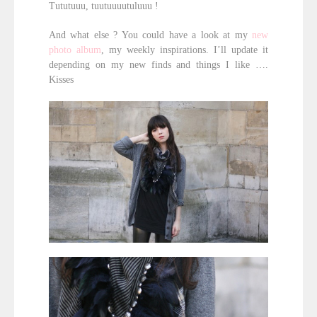
Tututuuu, tuutuuuutuluuu !
And what else ? You could have a look at my
new
photo album
, my weekly inspirations. I’ll update it
depending on my new finds and things I like ….
Kisses