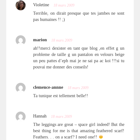
Violetine
18 mars 2009
Terrible, on dirait presque que tes jambes ne sont
pas humaines !! ;)
marion
18 mars 2009
ah!!merci dexister en tant que blog ,en effet g un
probleme de taille g un pantalon en velours beige
un peu pattes d’eph mai je ne sai pa ac koi !!!si tu
pouvai me donner des conseils!
clemence-annne
18 mars 2009
Ta tunique est tellement belle!!
Hannah
18 mars 2009
The leggings are great – space girl indeed! But the
best thing for me is that amazing feathered scarf!
Feathers. . . on a scarf? I need one!!