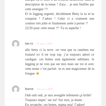
description de ta tenue ! Zara… je suis bluffée par
cette enseigne !!!
Et le legging argenté, décidément Betty la tu m’as
conquise ! J’adore ! Celui ci a vraiment une
couleur très jolie et finalement aisée à porter !!
22/20 pour cette tenue !!! Tu es superbe !
lau-ra
18 mars 2009
allo betty ci la terre. on veut que tu ramènes ton
foulard ici il est trop top. j’ai toujours adoré ce
cardigan. ces bottes sont également sublimes. le
legging je ne vois pas sur moi mais sur toi et avec
cette tenue c’est parfait. tu es une magicienne de la
fringue
horror
18 mars 2009
Ouh ouh ouh, je suis aveuglée tellement ça brille!
Toujours impec’ sur toi! Sur moi, je doute…
En revanche, ces bottes, mama mia! J’adore!