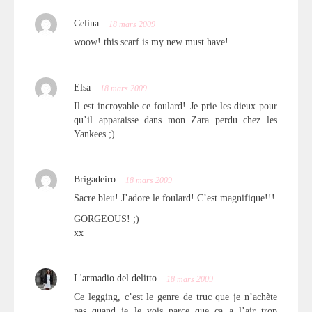
Celina
18 mars 2009
woow! this scarf is my new must have!
Elsa
18 mars 2009
Il est incroyable ce foulard! Je prie les dieux pour
qu’il apparaisse dans mon Zara perdu chez les
Yankees ;)
Brigadeiro
18 mars 2009
Sacre bleu! J’adore le foulard! C’est magnifique!!!
GORGEOUS! ;)
xx
L'armadio del delitto
18 mars 2009
Ce legging, c’est le genre de truc que je n’achète
pas quand je le vois parce que ça a l’air trop