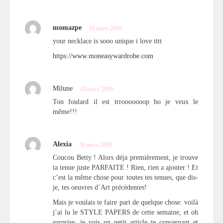
momazpe
18 mars 2009
your necklace is sooo unique i love ittt
https://www.moneasywardrobe.com
Milune
18 mars 2009
Ton foulard il est trrooooooop bo je veux le
même!!!
Alexia
18 mars 2009
Coucou Betty ! Alors déja premièrement, je trouve
ta tenue juste PARFAITE ! Rien, rien a ajouter ! Et
c’est la même chose pour toutes tes tenues, que dis-
je, tes oeuvres d’Art précèdentes!
Mais je voulais te faire part de quelque chose: voilà
j’ai lu le STYLE PAPERS de cette semaine, et oh
surprise, je vois un petit article te concernant et