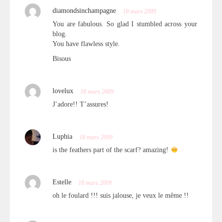
diamondsinchampagne
18 mars 2009
You are fabulous. So glad I stumbled across your
blog.
You have flawless style.
Bisous
lovelux
18 mars 2009
J’adore!! T’assures!
Luphia
18 mars 2009
is the feathers part of the scarf? amazing!
Estelle
18 mars 2009
oh le foulard !!! suis jalouse, je veux le même !!