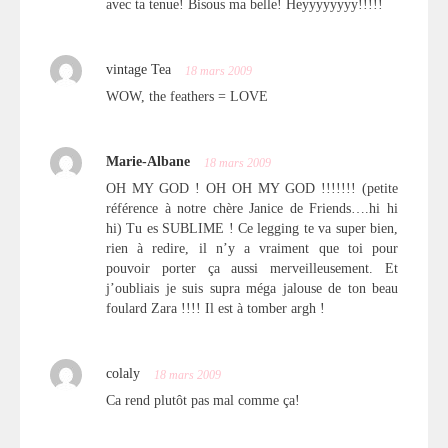
avec ta tenue! Bisous ma belle! Heyyyyyyyy!!!!!
vintage Tea
18 mars 2009
WOW, the feathers = LOVE
Marie-Albane
18 mars 2009
OH MY GOD ! OH OH MY GOD !!!!!!! (petite
référence à notre chère Janice de Friends….hi hi
hi) Tu es SUBLIME ! Ce legging te va super bien,
rien à redire, il n’y a vraiment que toi pour
pouvoir porter ça aussi merveilleusement. Et
j’oubliais je suis supra méga jalouse de ton beau
foulard Zara !!!! Il est à tomber argh !
colaly
18 mars 2009
Ca rend plutôt pas mal comme ça!