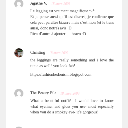
Agathe V.
18 mars 2009
Le legging est vraiment magnifique *-*
Et je pense aussi qu’il est discret, je confirme que
cela peut paraître bizarre mais c’est mon (et le tiens
aussi, donc notre) avis :D
Rien d’autre à ajouter … bravo :D
Christing
18 mars 2009
the leggings are really something and i love the
tunic as well! you look fab!
https://fashionhedonism.blogspot.com
The Beauty File
18 mars 2009
What a beautiful outfit!! I would love to know
what eyeliner and gloss you use- most especially
when you do a smokey eye- it’s gorgeous!