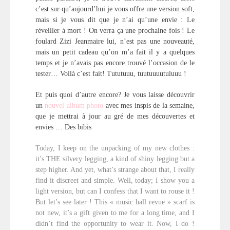
c’est sur qu’aujourd’hui je vous offre une version soft,
mais si je vous dit que je n’ai qu’une envie : Le
réveiller à mort ! On verra ça une prochaine fois ! Le
foulard Zizi Jeanmaire lui, n’est pas une nouveauté,
mais un petit cadeau qu’on m’a fait il y a quelques
temps et je n’avais pas encore trouvé l’occasion de le
tester… Voilà c’est fait! Tututuuu, tuutuuuutuluuu !
Et puis quoi d’autre encore? Je vous laisse découvrir
un
nouvel album photo
avec mes inspis de la semaine,
que je mettrai à jour au gré de mes découvertes et
envies … Des bibis
Today, I keep on the unpacking of my new clothes :
it’s THE silvery legging, a kind of shiny legging but a
step higher. And yet, what’s strange about that, I really
find it discreet and simple. Well, today; I show you a
light version, but can I confess that I want to rouse it !
But let’s see later ! This « music hall revue » scarf is
not new, it’s a gift given to me for a long time, and I
didn’t find the opportunity to wear it. Now, I do !