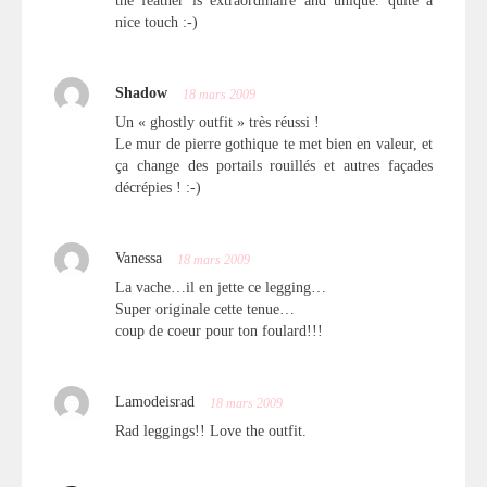
the feather is extraordinaire and unique. quite a
nice touch :-)
Shadow
18 mars 2009
Un « ghostly outfit » très réussi !
Le mur de pierre gothique te met bien en valeur, et
ça change des portails rouillés et autres façades
décrépies ! :-)
Vanessa
18 mars 2009
La vache…il en jette ce legging…
Super originale cette tenue…
coup de coeur pour ton foulard!!!
Lamodeisrad
18 mars 2009
Rad leggings!! Love the outfit.