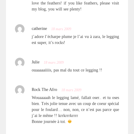
love the feathers! if you like feathers, please visit
my blog, you will see plenty!
catherine
18 mars 2009
j’adore l’écharpe plume je l’ai vu à zara, le legging
est super, it’s rocks!
Julie
18 mars 2009
ouaaaaaiiiis, pas mal du tout ce legging !!
Rock The Afro
18 mars 2009
Wouaaaaah le legging lamé, fallait oser.. et tu oses
bien. Très jolie tenue avec un coup de coeur spécial
pour le foulard… non, non, ce n’est pas parce que
j’ai le même !! krrkrrrkrrrr
Bonne journée à toi.