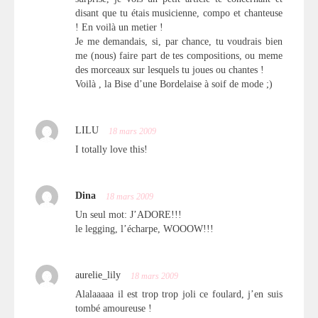
disant que tu étais musicienne, compo et chanteuse
! En voilà un metier !
Je me demandais, si, par chance, tu voudrais bien
me (nous) faire part de tes compositions, ou meme
des morceaux sur lesquels tu joues ou chantes !
Voilà , la Bise d’une Bordelaise à soif de mode ;)
LILU
18 mars 2009
I totally love this!
Dina
18 mars 2009
Un seul mot: J’ADORE!!!
le legging, l’écharpe, WOOOW!!!
aurelie_lily
18 mars 2009
Alalaaaaa il est trop trop joli ce foulard, j’en suis
tombé amoureuse !