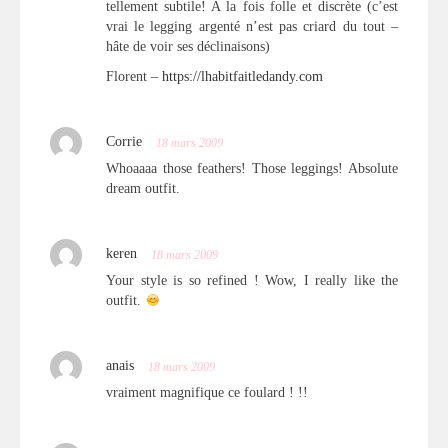
tellement subtile! A la fois folle et discrète (c’est
vrai le legging argenté n’est pas criard du tout –
hâte de voir ses déclinaisons)
Florent –
https://lhabitfaitledandy.com
Corrie
18 mars 2009
Whoaaaa those feathers! Those leggings! Absolute
dream outfit.
keren
18 mars 2009
Your style is so refined ! Wow, I really like the
outfit.
anais
18 mars 2009
vraiment magnifique ce foulard ! !!