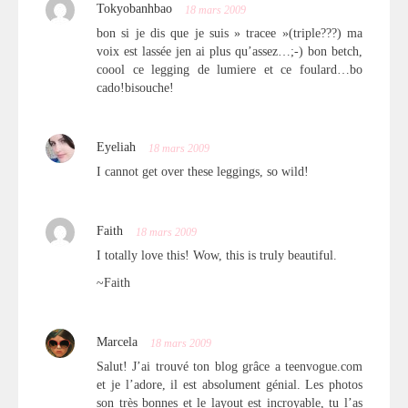
Tokyobanhbao
18 mars 2009
bon si je dis que je suis » tracee »(triple???) ma
voix est lassée jen ai plus qu’assez…;-) bon betch,
coool ce legging de lumiere et ce foulard…bo
cado!bisouche!
Eyeliah
18 mars 2009
I cannot get over these leggings, so wild!
Faith
18 mars 2009
I totally love this! Wow, this is truly beautiful.
~Faith
Marcela
18 mars 2009
Salut! J’ai trouvé ton blog grâce a teenvogue.com
et je l’adore, il est absolument génial. Les photos
son très bonnes et le layout est incroyable, tu l’as