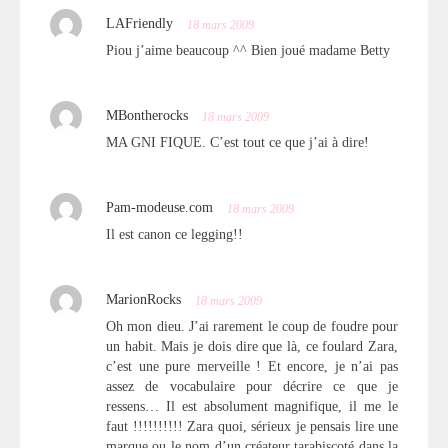
LAFriendly
18 mars 2009
Piou j’aime beaucoup ^^ Bien joué madame Betty
MBontherocks
18 mars 2009
MA GNI FIQUE. C’est tout ce que j’ai à dire!
Pam-modeuse.com
18 mars 2009
Il est canon ce legging!!
MarionRocks
18 mars 2009
Oh mon dieu. J’ai rarement le coup de foudre pour
un habit. Mais je dois dire que là, ce foulard Zara,
c’est une pure merveille ! Et encore, je n’ai pas
assez de vocabulaire pour décrire ce que je
ressens… Il est absolument magnifique, il me le
faut !!!!!!!!!! Zara quoi, sérieux je pensais lire une
marque ou le nom d’un créateur tarabiscoté dans la