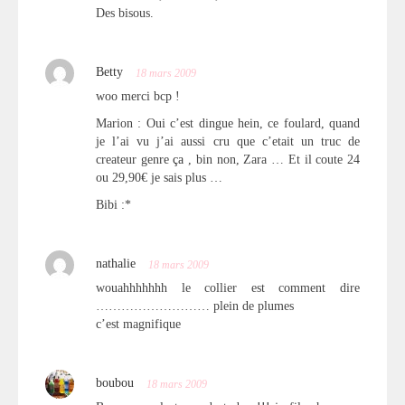
Des bisous.
Betty
18 mars 2009
woo merci bcp !
Marion : Oui c’est dingue hein, ce foulard, quand
je l’ai vu j’ai aussi cru que c’etait un truc de
createur genre
ça
, bin non, Zara … Et il coute 24
ou 29,90€ je sais plus …
Bibi :*
nathalie
18 mars 2009
wouahhhhhhh le collier est comment dire
……………………… plein de plumes
c’est magnifique
boubou
18 mars 2009