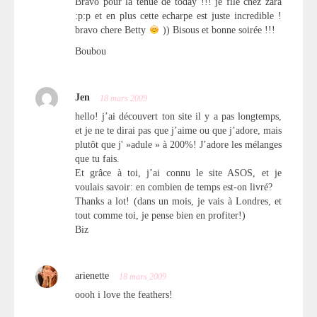
Bravo pour la tenue de today !!! je file chez zara
:p:p et en plus cette echarpe est juste incredible !
bravo chere Betty
)) Bisous et bonne soirée !!!
Boubou
Jen
18 mars 2009
hello! j’ai découvert ton site il y a pas longtemps,
et je ne te dirai pas que j’aime ou que j’adore, mais
plutôt que j' »adule » à 200%! J’adore les mélanges
que tu fais.
Et grâce à toi, j’ai connu le site ASOS, et je
voulais savoir: en combien de temps est-on livré?
Thanks a lot! (dans un mois, je vais à Londres, et
tout comme toi, je pense bien en profiter!)
Biz
arienette
18 mars 2009
oooh i love the feathers!