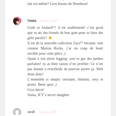
fait toi-même? Gros bisous du Honduras!
Sonia
18 mars 2009
Gosh ce foulard!!! il est soublimeuh! c’est good
que tu ais des friends de bon gout pour te faire des
gifts pareils!!
Il est de la nouvelle collection Zara?? because, tout
comme Marion Rocks, j’ai un coup de heart
terrible pour cette pièce ;)
Quant à ton silver legging: you’ve got des jambes
parfaites! tu as bien raison d’en profiter. Ce n’est
pas donner à everybody de pouvoir porter çà. Well
done donc!
L’ensemble is simply ravissant, féminin, sexy et
pretty: Betty quoi ;)
Gros bécot!
Sonia, JCV’s secret daughter
sarah
18 mars 2009