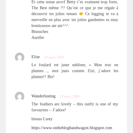
Et cette tenue arrrrf Betty t’es vraiment trop forte,
The Best même !!! Qu’est ce que je me régale à
découvrir tes jolies tenues
Ce legging te va à
merveille en plus avec tes jolies gambettes es muy
bonitooooo aie aie^^^
Bisouches
Aurélie
Elise
18 mars 2009
Le foulard est juste sublime, « Mon truc en
plumes…, moi jsuis comme Zizi, j’adore les
plumes!! Biz!
Wanderlusting
18 mars 2009
The feathers are lovely – this outfit is one of my
favourites – J’adore!
bisous Lusty
https://www.ontheblogbandwagon.blogspot.com