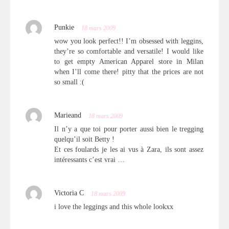
Punkie
18 mars 2009
wow you look perfect!! I’m obsessed with leggins,
they’re so comfortable and versatile! I would like
to get empty American Apparel store in Milan
when I’ll come there! pitty that the prices are not
so small :(
Marieand
18 mars 2009
Il n’y a que toi pour porter aussi bien le tregging
quelqu’il soit Betty !
Et ces foulards je les ai vus à Zara, ils sont assez
intéressants c’est vrai …
Victoria C
18 mars 2009
i love the leggings and this whole lookxx