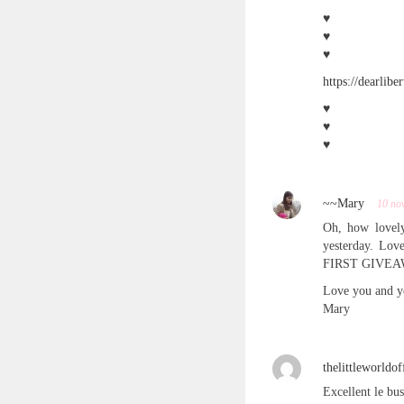
♥
♥
♥
https://dearliber
♥
♥
♥
~~Mary
10 no
Oh, how lovely
yesterday. Lov
FIRST GIVEAW
Love you and y
Mary
thelittleworldof
Excellent le bu