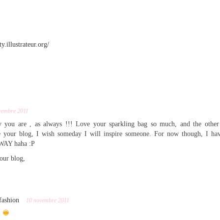
ty.illustrateur.org/
vembre 2011
 you are , as always !!! Love your sparkling bag so much, and the othe
e your blog, I wish someday I will inspire someone. For now though, I ha
AY haha :P
our blog,
fashion
10 novembre 2011
s