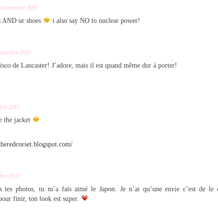
0 novembre 2011
s AND ur shoes
i also say NO to nuclear power!
ovembre 2011
sco de Lancaster! J’adore, mais il est quand même dur à porter!
bre 2011
e the jacket
ntheredcorset.blogspot.com/
bre 2011
es tes photos, tu m’a fais aimé le Japon. Je n’ai qu’une envie c’est de l
our finir, ton look est super.