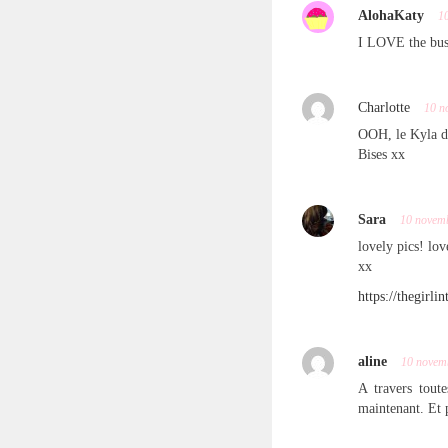
AlohaKaty
1
I LOVE the bu
Charlotte
10 n
OOH, le Kyla di
Bises xx
Sara
10 novem
lovely pics! lov
xx
https://thegirli
aline
10 novem
A travers tout
maintenant. Et p