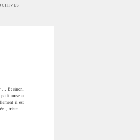
RCHIVES
r … Et sinon,
 petit museau
llement il est
ée , triste …