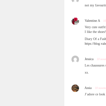
not my favourit
Valentine A
10
Very cute outfit
I like the shoes!
Diary Of a Fashi
https://blog.va
Jessica
10 nove
Les chaussures 
xx.
Assia
10 novem
J’adore ce look 