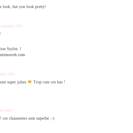
e look, but you look pretty!
 novembre 2011
!
on Stylist..!
lentineavoh.com
mbre 2011
sont super jolies
Trop cute ces bus !
bre 2011
! ces chaussettes sont superbe :-)