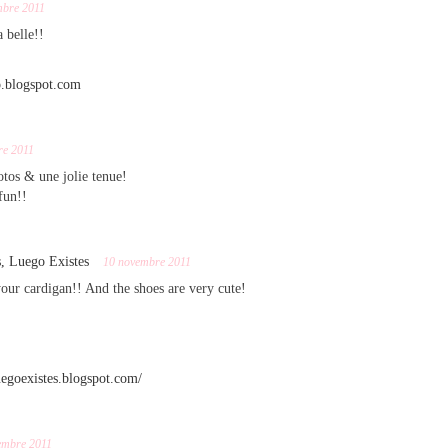
mbre 2011
 belle!!
xo.blogspot.com
re 2011
otos & une jolie tenue!
fun!!
s, Luego Existes
10 novembre 2011
r cardigan!! And the shoes are very cute!
luegoexistes.blogspot.com/
embre 2011