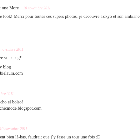
t one More
10 novembre 2011
 look! Merci pour toutes ces supers photos, je découvre Tokyo et son ambiance
 novembre 2011
e your bag!!
y blog
rbielaura.com
bre 2011
cho el bolso!
echicmode.blogspot.com
10 novembre 2011
ent bien là-bas, faudrait que j’y fasse un tour une fois :D