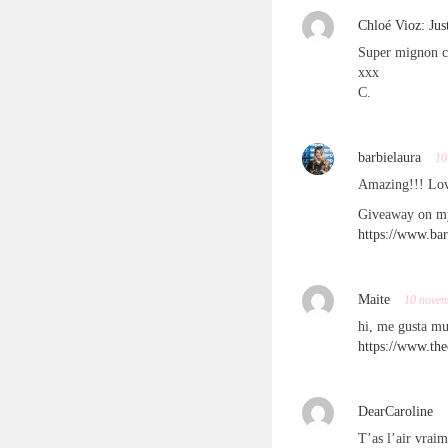
Chloé Vioz: Jus
Super mignon ce
xxx
C.
barbielaura
10
Amazing!!! Lov
Giveaway on m
https://www.ba
Maite
10 novem
hi, me gusta mu
https://www.th
DearCaroline
T’as l’air vraim