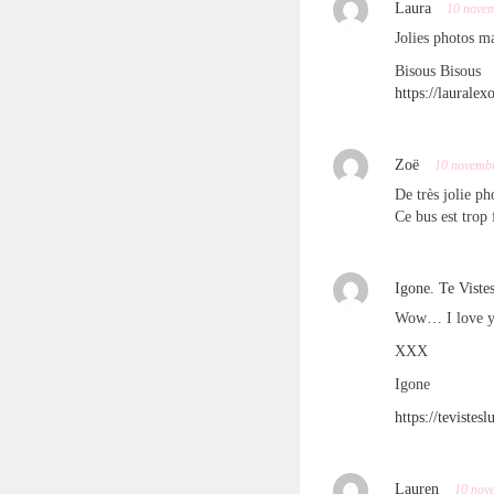
Laura
10 nove
Jolies photos ma
Bisous Bisous
https://laurale
Zoë
10 novemb
De très jolie ph
Ce bus est trop 
Igone. Te Viste
Wow… I love you
XXX
Igone
https://tevistes
Lauren
10 nov