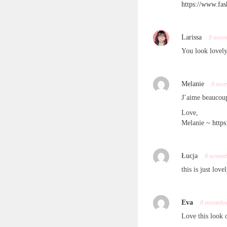
https://www.fas
Larissa
8 nove
You look lovely
Melanie
8 nov
J’aime beaucou
Love,
Melanie ~
http
Łucja
8 novem
this is just love
Eva
8 novembr
Love this look 