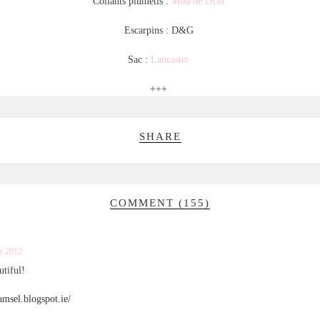
Collants plumetis :
Mod de DIM
Escarpins : D&G
Sac :
Lancaster
+++
SHARE
COMMENT (155)
e 2012
utiful!
amsel.blogspot.ie/