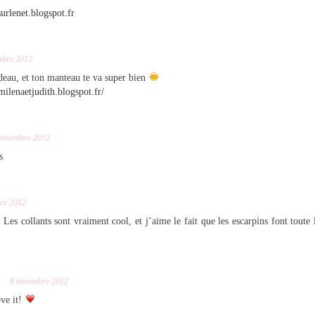
surlenet.blogspot.fr
mbre 2012
deau, et ton manteau te va super bien
milenaetjudith.blogspot.fr/
novembre 2012
s
re 2012
Les collants sont vraiment cool, et j’aime le fait que les escarpins font toute
8 novembre 2012
ove it!