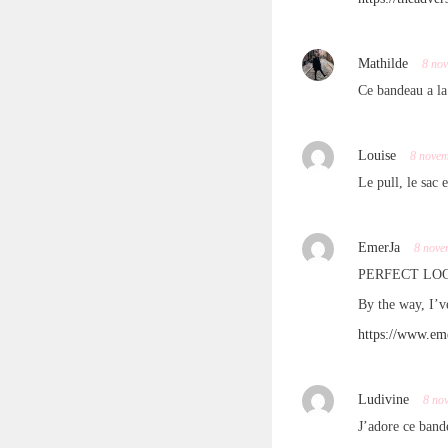
Mathilde
8 no
Ce bandeau a la
Louise
8 nove
Le pull, le sac 
EmerJa
8 nove
PERFECT LOOK!
By the way, I’
https://www.em
Ludivine
8 no
J’adore ce bande