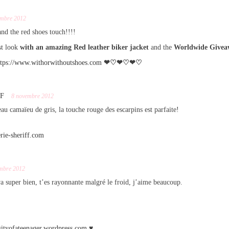
embre 2012
and the red shoes touch!!!!
st look
with an amazing Red leather biker jacket
and the
Worldwide Givea
ttps://www.withorwithoutshoes.com
❤♡❤♡❤♡
FF
8 novembre 2012
au camaïeu de gris, la touche rouge des escarpins est parfaite!
rie-sheriff.com
mbre 2012
a super bien, t’es rayonnante malgré le froid, j’aime beaucoup.
rsityofateenager.wordpress.com
♥