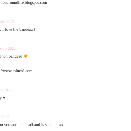
hionaroundlife.blogspot.com
mbre 2012
. I love the bandeau (:
embre 2012
p ton bandeau
s://www.mlncrd.com
bre 2012
ly ♥
e 2012
on you and the headband is so cute! xx