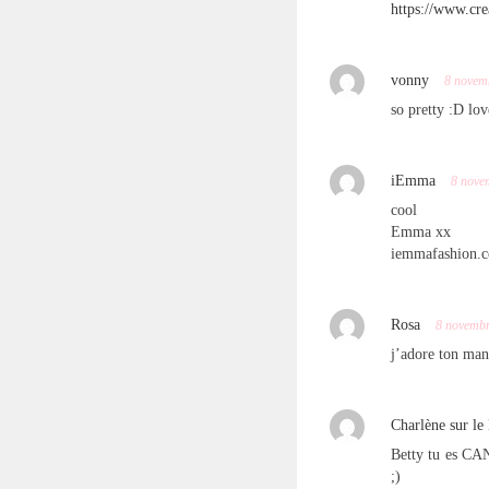
https://www.cre
vonny
8 novem
so pretty :D lo
iEmma
8 nove
cool
Emma xx
iemmafashion.
Rosa
8 novemb
j’adore ton man
Charlène sur le
Betty tu es CAN
;)