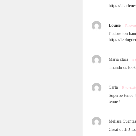
https://charlene
Louise
8 nove
J’adore ton ban
https://leblogde
Maria clara
8 
amando os look
Carla
8 novemb
Superbe tenue ! 
tenue !
Melissa Cuentas
Great outfit! L