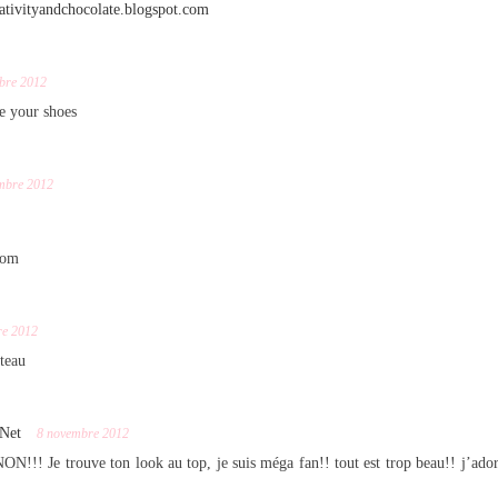
ativityandchocolate.blogspot.com
bre 2012
ve your shoes
mbre 2012
com
re 2012
teau
 Net
8 novembre 2012
ON!!! Je trouve ton look au top, je suis méga fan!! tout est trop beau!! j’ado