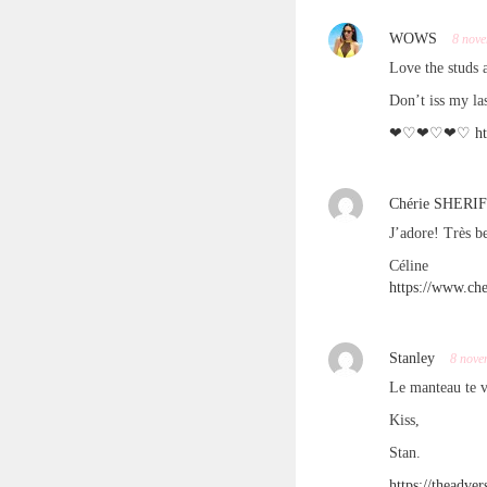
WOWS
8 nov
Love the studs 
Don’t iss my la
❤♡❤♡❤♡
h
Chérie SHERI
J’adore! Très be
Céline
https://www.che
Stanley
8 nove
Le manteau te v
Kiss,
Stan.
https://theadve