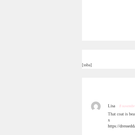
[ssba]
Lisa
8 novembr
That coat is bea
x
https://dressedd