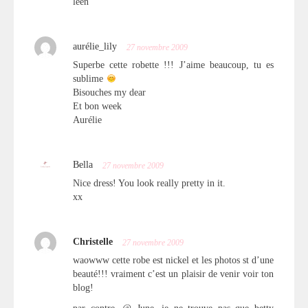
leen
aurélie_lily
27 novembre 2009
Superbe cette robette !!! J’aime beaucoup, tu es
sublime
Bisouches my dear
Et bon week
Aurélie
Bella
27 novembre 2009
Nice dress! You look really pretty in it.
xx
Christelle
27 novembre 2009
waowww cette robe est nickel et les photos st d’une
beauté!!! vraiment c’est un plaisir de venir voir ton
blog!