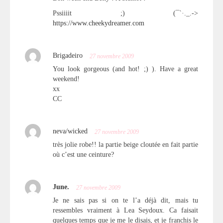
Pssiiiit ;) (¯`·._.->
https://www.cheekydreamer.com
Brigadeiro
27 novembre 2009
You look gorgeous (and hot! ;) ). Have a great
weekend!
xx
CC
neva/wicked
27 novembre 2009
très jolie robe!! la partie beige cloutée en fait partie
où c’est une ceinture?
June.
27 novembre 2009
Je ne sais pas si on te l’a déjà dit, mais tu
ressembles vraiment à Lea Seydoux. Ca faisait
quelques temps que je me le disais, et je franchis le