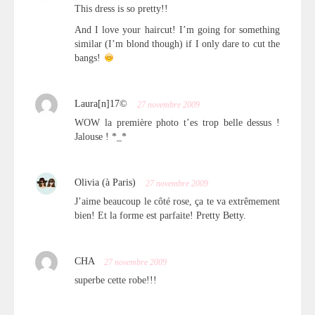
This dress is so pretty!!
And I love your haircut! I’m going for something
similar (I’m blond though) if I only dare to cut the
bangs!
Laura[n]17©
27 novembre 2009
WOW la première photo t’es trop belle dessus !
Jalouse ! *_*
Olivia (à Paris)
27 novembre 2009
J’aime beaucoup le côté rose, ça te va extrêmement
bien! Et la forme est parfaite! Pretty Betty.
CHA
27 novembre 2009
superbe cette robe!!!