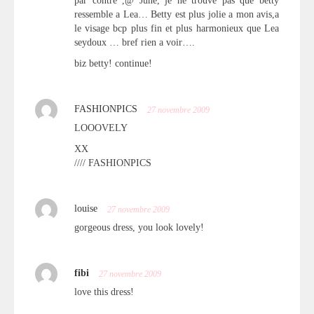
par contre ,@ June, je ne trouve pas que betty
ressemble a Lea… Betty est plus jolie a mon avis,a
le visage bcp plus fin et plus harmonieux que Lea
seydoux … bref rien a voir….
biz betty! continue!
FASHIONPICS
27 novembre 2009
LOOOVELY
XX
//// FASHIONPICS
louise
27 novembre 2009
gorgeous dress, you look lovely!
fibi
27 novembre 2009
love this dress!