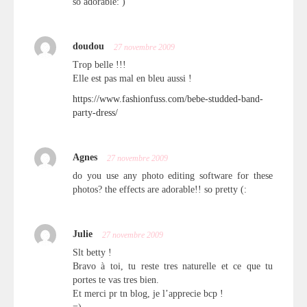
so adorable: )
doudou
27 novembre 2009
Trop belle !!!
Elle est pas mal en bleu aussi !
https://www.fashionfuss.com/bebe-studded-band-
party-dress/
Agnes
27 novembre 2009
do you use any photo editing software for these
photos? the effects are adorable!! so pretty (:
Julie
27 novembre 2009
Slt betty !
Bravo à toi, tu reste tres naturelle et ce que tu
portes te vas tres bien.
Et merci pr tn blog, je l’apprecie bcp !