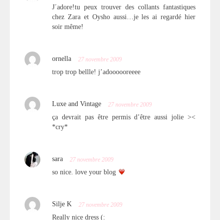
J´adore!tu peux trouver des collants fantastiques
chez Zara et Oysho aussi…je les ai regardé hier
soir même!
ornella
27 novembre 2009
trop trop bellle! j’adoooooreeee
Luxe and Vintage
27 novembre 2009
ça devrait pas être permis d’être aussi jolie ><
*cry*
sara
27 novembre 2009
so nice. love your blog
Silje K
27 novembre 2009
Really nice dress (: