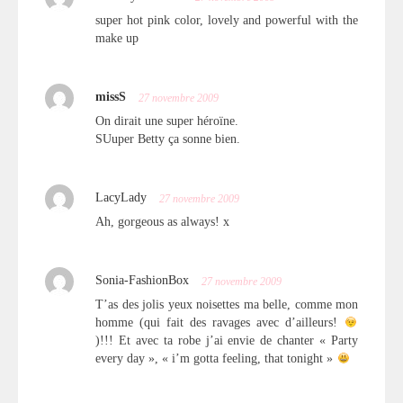
super hot pink color, lovely and powerful with the
make up
missS
27 novembre 2009
On dirait une super héroïne.
SUuper Betty ça sonne bien.
LacyLady
27 novembre 2009
Ah, gorgeous as always! x
Sonia-FashionBox
27 novembre 2009
T’as des jolis yeux noisettes ma belle, comme mon
homme (qui fait des ravages avec d’ailleurs!
)!!! Et avec ta robe j’ai envie de chanter « Party
every day », « i’m gotta feeling, that tonight »