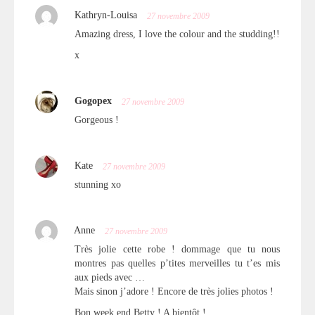
Kathryn-Louisa
27 novembre 2009
Amazing dress, I love the colour and the studding!!
x
Gogopex
27 novembre 2009
Gorgeous !
Kate
27 novembre 2009
stunning xo
Anne
27 novembre 2009
Très jolie cette robe ! dommage que tu nous
montres pas quelles p’tites merveilles tu t’es mis
aux pieds avec …
Mais sinon j’adore ! Encore de très jolies photos !
Bon week end Betty ! A bientôt !