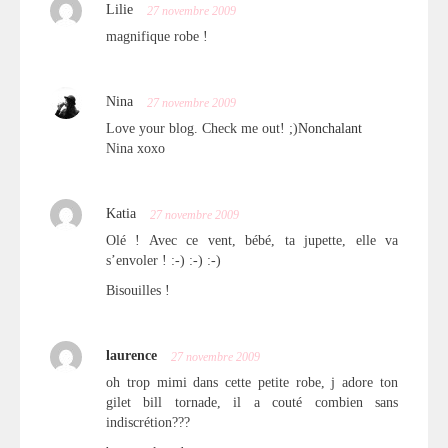
Lilie
27 novembre 2009
magnifique robe !
Nina
27 novembre 2009
Love your blog. Check me out! ;)
Nonchalant
Nina xoxo
Katia
27 novembre 2009
Olé ! Avec ce vent, bébé, ta jupette, elle va
s’envoler ! :-) :-) :-)
Bisouilles !
laurence
27 novembre 2009
oh trop mimi dans cette petite robe, j adore ton
gilet bill tornade, il a couté combien sans
indiscrétion???