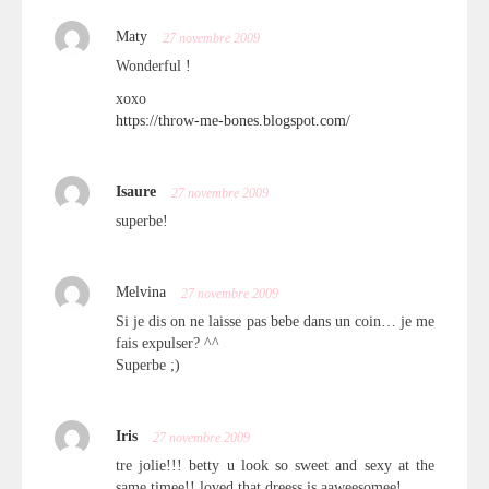
Maty
27 novembre 2009
Wonderful !
xoxo
https://throw-me-bones.blogspot.com/
Isaure
27 novembre 2009
superbe!
Melvina
27 novembre 2009
Si je dis on ne laisse pas bebe dans un coin… je me
fais expulser? ^^
Superbe ;)
Iris
27 novembre 2009
tre jolie!!! betty u look so sweet and sexy at the
same timee!! loved that dreess is aaweesomee!