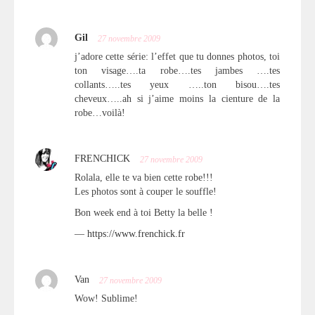
Gil
27 novembre 2009
j’adore cette série: l’effet que tu donnes photos, toi
ton visage….ta robe….tes jambes ….tes
collants…..tes yeux …..ton bisou….tes
cheveux…..ah si j’aime moins la cienture de la
robe…voilà!
FRENCHICK
27 novembre 2009
Rolala, elle te va bien cette robe!!!
Les photos sont à couper le souffle!
Bon week end à toi Betty la belle !
—
https://www.frenchick.fr
Van
27 novembre 2009
Wow! Sublime!