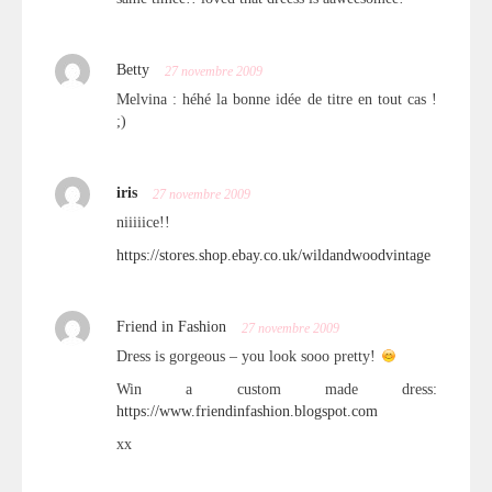
Betty
27 novembre 2009
Melvina : héhé la bonne idée de titre en tout cas !
;)
iris
27 novembre 2009
niiiiice!!
https://stores.shop.ebay.co.uk/wildandwoodvintage
Friend in Fashion
27 novembre 2009
Dress is gorgeous – you look sooo pretty!
Win a custom made dress:
https://www.friendinfashion.blogspot.com
xx