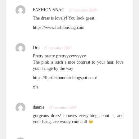
FASHION SNAG
27 novembre 2009
The dress is lovely! You look great.
https://www.fashionsnag.com
Ore
27 novembre 2009
Pretty pretty prettyyyyyyyyyy
The pink is such a nice contrast to your hair, love
your fringe by the way
https://lipstickboudoir.blogspot.com/
x’s
dannie
27 novembre 2009
gorgeous dress! loooves everything about it, and
your bangs are waaay cute doll