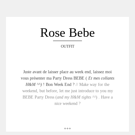
ACCUEIL
SÉLECTION
VOYAGES
Rose Bebe
LOOKBOOK
RECHERCHE
OUTFIT
ARCHIVES
Juste avant de laisser place au week end, laissez moi
vous présenter ma Party Dress BEBE (
Et mes collants
H&M ^^
)
! Bon Week End ?
// Make way for the
weekend, but before, let me just introduce to you my
BEBE Party Dress (
and my H&M tights ^^
) . Have a
nice weekend ?
+++