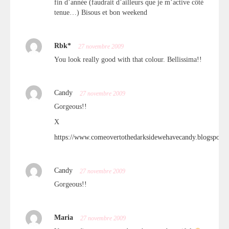
fin d’année (faudrait d’ailleurs que je m’active côté
tenue…) Bisous et bon weekend
Rbk*
27 novembre 2009
You look really good with that colour. Bellissima!!
Candy
27 novembre 2009
Gorgeous!!
X
https://www.comeovertothedarksidewehavecandy.blogspot.
Candy
27 novembre 2009
Gorgeous!!
Maria
27 novembre 2009