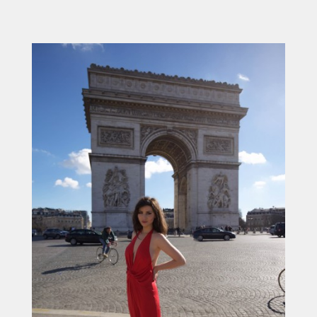
ACCUEIL
SÉLECTION
VOYAGES
LOOKBOOK
RECHERCHE
ARCHIVES