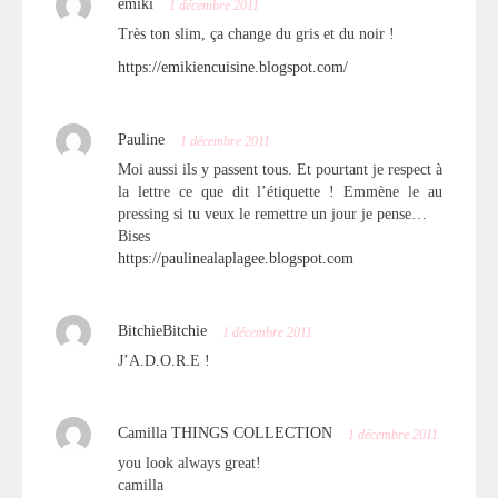
emiki
1 décembre 2011
Très ton slim, ça change du gris et du noir !
https://emikiencuisine.blogspot.com/
Pauline
1 décembre 2011
Moi aussi ils y passent tous. Et pourtant je respect à
la lettre ce que dit l’étiquette ! Emmène le au
pressing si tu veux le remettre un jour je pense…
Bises
https://paulinealaplagee.blogspot.com
BitchieBitchie
1 décembre 2011
J’A.D.O.R.E !
Camilla THINGS COLLECTION
1 décembre 2011
you look always great!
camilla