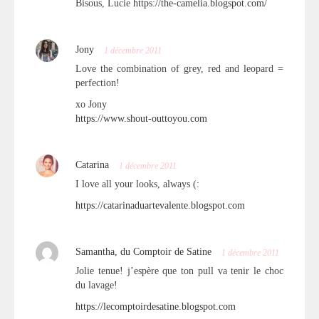
Bisous, Lucie
https://the-camelia.blogspot.com/
Jony
1 décembre 2011
Love the combination of grey, red and leopard =
perfection!
xo Jony
https://www.shout-outtoyou.com
Catarina
1 décembre 2011
I love all your looks, always (:
https://catarinaduartevalente.blogspot.com
Samantha, du Comptoir de Satine
1 décembre 2011
Jolie tenue! j’espère que ton pull va tenir le choc
du lavage!
https://lecomptoirdesatine.blogspot.com