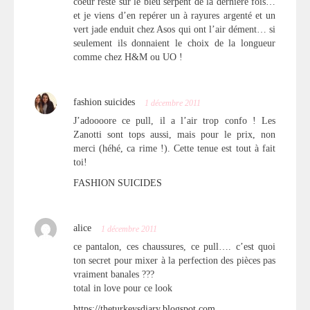
coeur reste sur le bleu serpent de la dernière fois…
et je viens d’en repérer un à rayures argenté et un
vert jade enduit chez Asos qui ont l’air dément… si
seulement ils donnaient le choix de la longueur
comme chez H&M ou UO !
fashion suicides
1 décembre 2011
J’adoooore ce pull, il a l’air trop confo ! Les
Zanotti sont tops aussi, mais pour le prix, non
merci (héhé, ca rime !). Cette tenue est tout à fait
toi!
FASHION SUICIDES
alice
1 décembre 2011
ce pantalon, ces chaussures, ce pull…. c’est quoi
ton secret pour mixer à la perfection des pièces pas
vraiment banales ???
total in love pour ce look
https://theturkeysdiary.blogspot.com