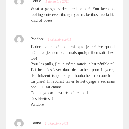
Louise
1 décembre 2011
What a gorgeous deep red colour! You keep on
looking cute even though you make those rockchic
kind of poses
Pandore
1 décembre 2011
J’adore la tenue!! Je crois que je préfère quand
même ce jean en bleu, mais quoiqu’il en soit il est
top!
Pour les pulls, j’ai le même soucis, c’est pénible =(
J’ai beau les laver dans des sachets pour lingerie,
ils finissent toujours par boulocher, raccourcir…
La plaie! Il faudrait tenter le nettoyage à sec mais
bon… C’est chiant.
Dommage car il est très joli ce pull…
Des bisettes ;)
Pandore
Céline
1 décembre 2011