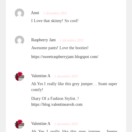
Anni
1 décembre 2011
I Love that skinny! So cool!
Raspberry Jam
1 décembre 2011
Awesome pants! Love the booties!
https://sweetraspberryjam.blogspot.com/
Valentine A
1 décembre 2011
Ah Yes I really like this grey jumper… Seam super
comfy!
Diary Of a Fashion Stylist..!
https://blog.valentineavoh.com
Valentine A
1 décembre 2011
Ah Yes I really like this grey jumper… Seems