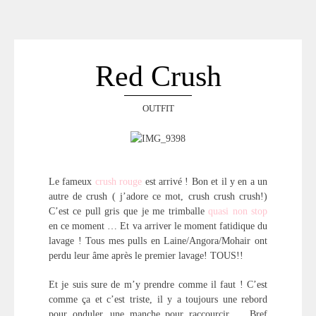
ACCUEIL
SÉLECTION
VOYAGES
Red Crush
LOOKBOOK
RECHERCHE
OUTFIT
ARCHIVES
Le fameux
crush rouge
est arrivé ! Bon et il y en a un
autre de crush ( j’adore ce mot, crush crush crush!)
C’est ce pull gris que je me trimballe
quasi
non
stop
en ce moment … Et va arriver le moment fatidique du
lavage ! Tous mes pulls en Laine/Angora/Mohair ont
perdu leur âme après le premier lavage! TOUS!!
Et je suis sure de m’y prendre comme il faut ! C’est
comme ça et c’est triste, il y a toujours une rebord
pour onduler, une manche pour raccourcir … Bref