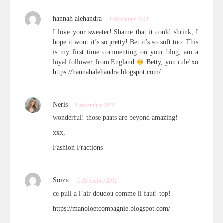
hannah alehandra
1 décembre 2011
I love your sweater! Shame that it could shrink, I
hope it wont it’s so pretty! Bet it’s so soft too. This
is my first time commenting on your blog, am a
loyal follower from England
Betty, you rule!xo
https://hannahalehandra.blogspot.com/
Neris
1 décembre 2011
wonderful! those pants are beyond amazing!
xxx,
Fashion Fractions
Soizic
1 décembre 2011
ce pull a l’air doudou comme il faut! top!
https://manoloetcompagnie.blogspot.com/