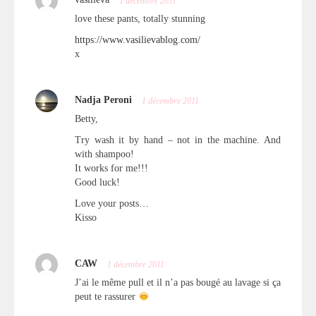
vasilieva
1 décembre 2011
love these pants, totally stunning
https://www.vasilievablog.com/
x
Nadja Peroni
1 décembre 2011
Betty,
Try wash it by hand – not in the machine. And
with shampoo!
It works for me!!!
Good luck!
Love your posts…
Kisso
CAW
1 décembre 2011
J’ai le même pull et il n’a pas bougé au lavage si ça
peut te rassurer