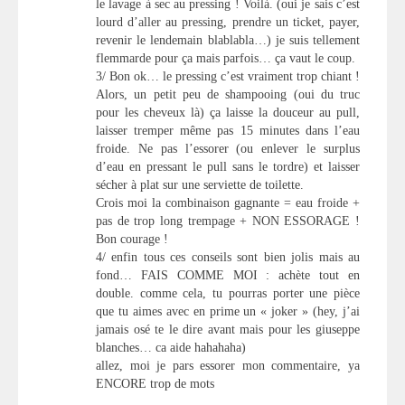
le lavage à sec au pressing ! Voilà. (oui je sais c’est
lourd d’aller au pressing, prendre un ticket, payer,
revenir le lendemain blablabla…) je suis tellement
flemmarde pour ça mais parfois… ça vaut le coup.
3/ Bon ok… le pressing c’est vraiment trop chiant !
Alors, un petit peu de shampooing (oui du truc
pour les cheveux là) ça laisse la douceur au pull,
laisser tremper même pas 15 minutes dans l’eau
froide. Ne pas l’essorer (ou enlever le surplus
d’eau en pressant le pull sans le tordre) et laisser
sécher à plat sur une serviette de toilette.
Crois moi la combinaison gagnante = eau froide +
pas de trop long trempage + NON ESSORAGE !
Bon courage !
4/ enfin tous ces conseils sont bien jolis mais au
fond… FAIS COMME MOI : achète tout en
double. comme cela, tu pourras porter une pièce
que tu aimes avec en prime un « joker » (hey, j’ai
jamais osé te le dire avant mais pour les giuseppe
blanches… ca aide hahahaha)
allez, moi je pars essorer mon commentaire, ya
ENCORE trop de mots