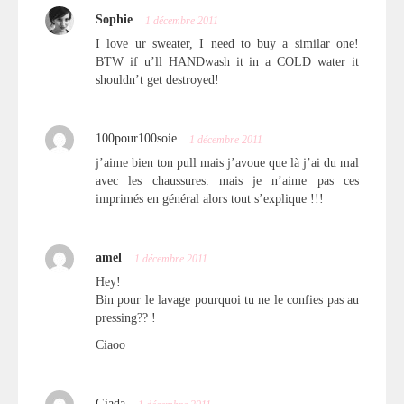
Sophie
1 décembre 2011
I love ur sweater, I need to buy a similar one!
BTW if u’ll HANDwash it in a COLD water it
shouldn’t get destroyed!
100pour100soie
1 décembre 2011
j’aime bien ton pull mais j’avoue que là j’ai du mal
avec les chaussures. mais je n’aime pas ces
imprimés en général alors tout s’explique !!!
amel
1 décembre 2011
Hey!
Bin pour le lavage pourquoi tu ne le confies pas au
pressing?? !
Ciaoo