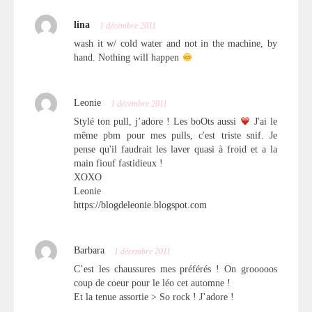
lina
1 décembre 2011
wash it w/ cold water and not in the machine, by
hand. Nothing will happen
Leonie
1 décembre 2011
Stylé ton pull, j’adore ! Les boOts aussi
J'ai le
même pbm pour mes pulls, c'est triste snif. Je
pense qu'il faudrait les laver quasi à froid et a la
main fiouf fastidieux !
XOXO
Leonie
https://blogdeleonie.blogspot.com
Barbara
1 décembre 2011
C’est les chaussures mes préférés ! On grooooos
coup de coeur pour le léo cet automne !
Et la tenue assortie > So rock ! J’adore !