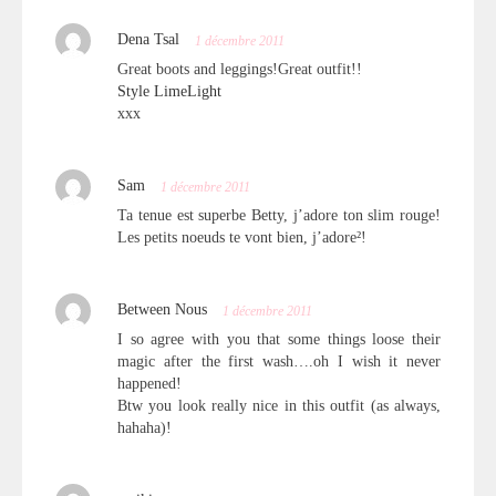
Dena Tsal
1 décembre 2011
Great boots and leggings!Great outfit!!
Style LimeLight
xxx
Sam
1 décembre 2011
Ta tenue est superbe Betty, j’adore ton slim rouge!
Les petits noeuds te vont bien, j’adore²!
Between Nous
1 décembre 2011
I so agree with you that some things loose their
magic after the first wash….oh I wish it never
happened!
Btw you look really nice in this outfit (as always,
hahaha)!