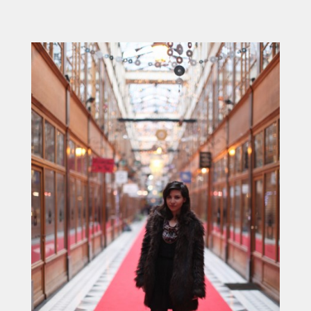
ACCUEIL
SÉLECTION
VOYAGES
LOOKBOOK
RECHERCHE
ARCHIVES