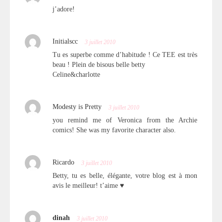
j’adore!
Initialscc
3 juillet 2010
Tu es superbe comme d’habitude ! Ce TEE est très
beau ! Plein de bisous belle betty
Celine&charlotte
Modesty is Pretty
3 juillet 2010
you remind me of Veronica from the Archie
comics! She was my favorite character also.
Ricardo
3 juillet 2010
Betty, tu es belle, élégante, votre blog est à mon
avis le meilleur! t’aime ♥
dinah
3 juillet 2010