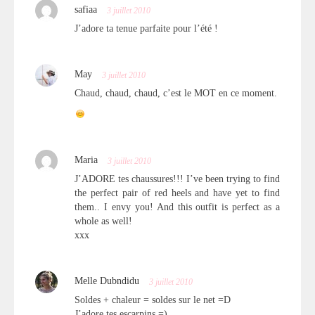
safiaa
3 juillet 2010
J’adore ta tenue parfaite pour l’été !
May
3 juillet 2010
Chaud, chaud, chaud, c’est le MOT en ce moment.
Maria
3 juillet 2010
J’ADORE tes chaussures!!! I’ve been trying to find
the perfect pair of red heels and have yet to find
them.. I envy you! And this outfit is perfect as a
whole as well!
xxx
Melle Dubndidu
3 juillet 2010
Soldes + chaleur = soldes sur le net =D
J’adore tes escarpins =)