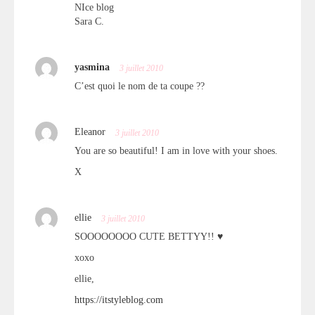
NIce blog
Sara C.
yasmina
3 juillet 2010
C’est quoi le nom de ta coupe ??
Eleanor
3 juillet 2010
You are so beautiful! I am in love with your shoes.
X
ellie
3 juillet 2010
SOOOOOOOO CUTE BETTYY!! ♥
xoxo
ellie,
https://itstyleblog.com