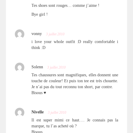
Tes shoes sont rouges… comme j’aime !
Bye girl !
vonny
3 juillet 2010
i love your whole outfit :D really comfortable i
think :D
Solenn
3 juillet 2010
Tes chaussures sont magnifiques, elles donnent une
touche de couleur! Et puis ton tee est très chouette.
Je n’ai pas du tout reconnu ton short, par contre.
Bisous ♥
Nivelle
3 juillet 2010
Il est super mimi ce haut…. Je connais pas la
marque, tu l’as acheté où ?
Bisous