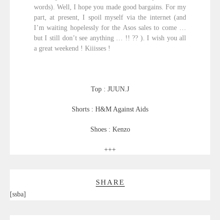
words). Well, I hope you made good bargains. For my
part, at present, I spoil myself via the internet (and
I’m waiting hopelessly for the Asos sales to come …
but I still don’t see anything … !! ?? ). I wish you all
a great weekend ! Kiiisses !
Top : JUUN.J
Shorts : H&M Against Aids
Shoes : Kenzo
+++
SHARE
[ssba]