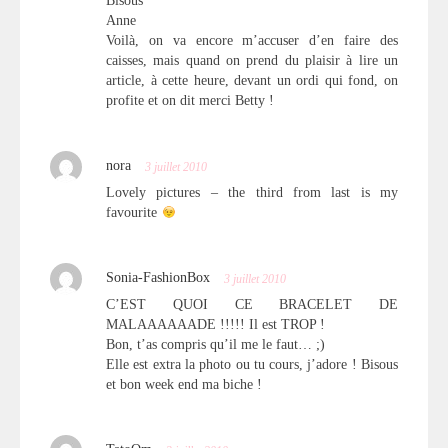
Bisous
Anne
Voilà, on va encore m’accuser d’en faire des
caisses, mais quand on prend du plaisir à lire un
article, à cette heure, devant un ordi qui fond, on
profite et on dit merci Betty !
nora
3 juillet 2010
Lovely pictures – the third from last is my
favourite
Sonia-FashionBox
3 juillet 2010
C’EST QUOI CE BRACELET DE
MALAAAAAADE !!!!! Il est TROP !
Bon, t’as compris qu’il me le faut… ;)
Elle est extra la photo ou tu cours, j’adore ! Bisous
et bon week end ma biche !