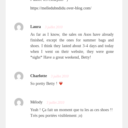
https://melledubndidu.over-blog.com/
Laura
3 juillet 2010
As far as I know, the sales on Asos have already
finished, except the ones for summer bags and
shoes. I think they lasted about 3-4 days and today
when I went on their website, they were gone
*sighs* Have a great weekend, Betty!
Charlotte
3 juillet 2010
So pretty Betty !
Mélody
3 juillet 2010
Yeah ! Ça fait un moment que tu les as ces shoes !!
Très peu portées visiblement ;o)