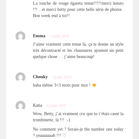
La touche de rouge égaieta tenue!!!!!merci kenzo
!!!…et merci betty pour cette belle série de photos
Bon week end à toi!!
Emma
3 juillet 2010
J’aime vraiment cette tenue là, ça te donne un style
très décontracté et les chaussures ajoutent un petit
quelque chose … j’aime beaucoup!
Chouky
3 juillet 2010
haha même 3×3 mots pour moi !
Katia
3 juillet 2010
Wow, Betty, j’ai vraiment cru que tu t’étais cassé la
trombinette, là !!! :-)
No comment yet ? Serais-je the number one today
? yeaaaaaaah !!! ♡