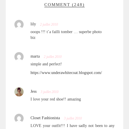
COMMENT (248)
lily
2 juillet 2010
ooops !!! t’a failli tomber … superbe photo
biz
marta
2 juillet 2010
simple and perfect!
https://www.underawhitecoat.blogspot.com/
Jess
3 juillet 2010
I love your red shoe!! amazing
Closet Fashionista
3 juillet 2010
LOVE your outfit!!! I have sadly not been to any