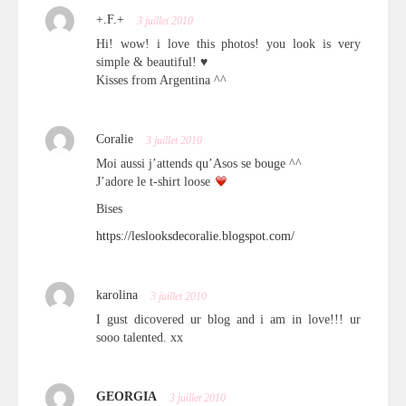
+.F.+
3 juillet 2010
Hi! wow! i love this photos! you look is very
simple & beautiful! ♥
Kisses from Argentina ^^
Coralie
3 juillet 2010
Moi aussi j’attends qu’Asos se bouge ^^
J’adore le t-shirt loose
Bises
https://leslooksdecoralie.blogspot.com/
karolina
3 juillet 2010
I gust dicovered ur blog and i am in love!!! ur
sooo talented. xx
GEORGIA
3 juillet 2010