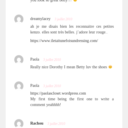
you look so great betty!!!
dreamylacey
3 juillet 2010
ah je me disais bien les reconnaitre ces petites
kenzo. elles sont très belles. j’adore leur rouge..
https://www.iletaitunefoisundressing.com/
Paola
3 juillet 2010
Really nice Dorothy I mean Betty luv the shoes
Paola
3 juillet 2010
https://paolascloset.wordpress.com
My first time being the first one to write a
comment yeahhhh!
Rachou
3 juillet 2010