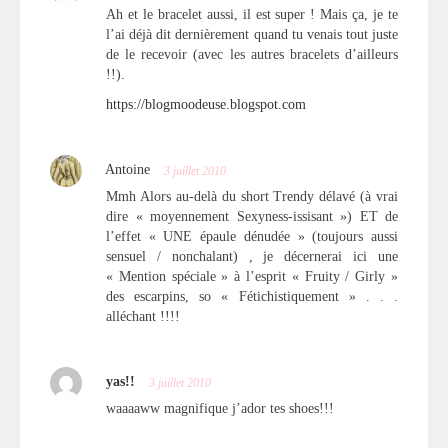
Ah et le bracelet aussi, il est super ! Mais ça, je te
l’ai déjà dit dernièrement quand tu venais tout juste
de le recevoir (avec les autres bracelets d’ailleurs
!!).
https://blogmoodeuse.blogspot.com
Antoine
3 juillet 2010
Mmh Alors au-delà du short Trendy délavé (à vrai
dire « moyennement Sexyness-issisant ») ET de
l’effet « UNE épaule dénudée » (toujours aussi
sensuel / nonchalant) , je décernerai ici une
« Mention spéciale » à l’esprit « Fruity / Girly »
des escarpins, so « Fétichistiquement » . . .
alléchant !!!!
yas!!
3 juillet 2010
waaaaww magnifique j’ador tes shoes!!!