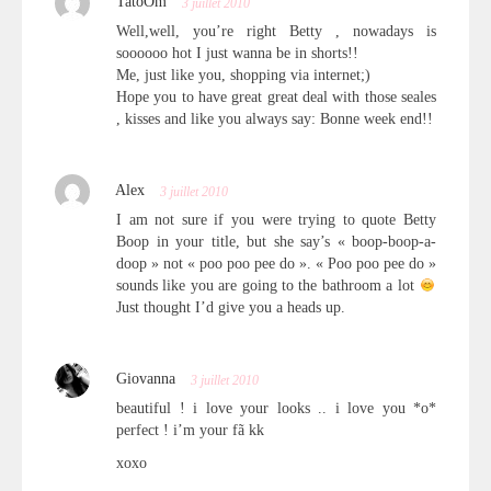
TatoOm
3 juillet 2010
Well,well, you’re right Betty , nowadays is
soooooo hot I just wanna be in shorts!!
Me, just like you, shopping via internet;)
Hope you to have great great deal with those seales
, kisses and like you always say: Bonne week end!!
Alex
3 juillet 2010
I am not sure if you were trying to quote Betty
Boop in your title, but she say’s « boop-boop-a-
doop » not « poo poo pee do ». « Poo poo pee do »
sounds like you are going to the bathroom a lot
Just thought I’d give you a heads up.
Giovanna
3 juillet 2010
beautiful ! i love your looks .. i love you *o*
perfect ! i’m your fã kk
xoxo