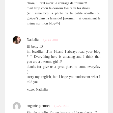
chose, il faut avoir le courage de fouiner!!
c’est trop chou le dessous fleuri de tes shoes!
(et j’aime bcp la photo de la petite abeille (ou
guêpe?) dans la lavande! [normal, j’ai quasiment la
même sur mon blog^^]
Nathalia
3 juillet 2010
Hi betty :D
im brazilian ,I’m 16,and I always read your blog
*–* Everything here is amazing and I think that
you are a awsome girl :P
thanks for give us a great place to come everyday
(:
sorry my english, but I hope you understant what I
told you.
xoxo, Nathalia
eugenie-pictures
3 juillet 2010
Simple et jolie, j’aime beaucoup ! bravo betty :D