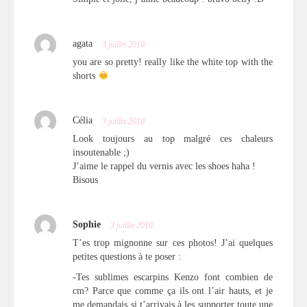
agata
3 juillet 2010
you are so pretty! really like the white top with the
shorts
Célia
3 juillet 2010
Look toujours au top malgré ces chaleurs
insoutenable ;)
J’aime le rappel du vernis avec les shoes haha !
Bisous
Sophie
3 juillet 2010
T’es trop mignonne sur ces photos! J’ai quelques
petites questions à te poser :
-Tes sublimes escarpins Kenzo font combien de
cm? Parce que comme ça ils ont l’air hauts, et je
me demandais si t’arrivais à les supporter toute une