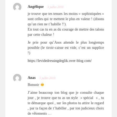
Angélique
3 juillet 2010
je trouve que tes tenues les moins « sophistiquées »
sont celles qui te mettent le plus en valeur ! (disons
qu’un rien ne t’habille !!).
En tout cas tu en as du courage de mettre des talons
par cette chaleur !
Je prie pour qu’Asos attende le plus longtemps
possible (le tiroir-caisse est vide, c’est un supplice
!)
https://levidedressingdeglik.over-blog.com/
Anas
3 juillet 2010
Bonsoir
J’aime beaucoup ton blog que je consulte chaque
jour , je trouve que tu as un style » spécial » , tu
te démarque quoi , sur les photos tu attire le regard
, par ta façon de t’habiller , par ton judicieux choix
de vêtements …