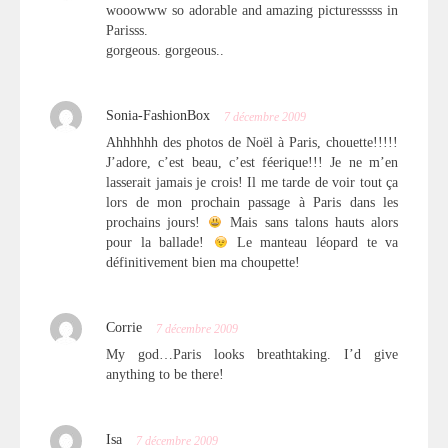
wooowww so adorable and amazing picturesssss in
Parisss.
gorgeous. gorgeous..
Sonia-FashionBox
7 décembre 2009
Ahhhhhh des photos de Noël à Paris, chouette!!!!!
J’adore, c’est beau, c’est féerique!!! Je ne m’en
lasserait jamais je crois! Il me tarde de voir tout ça
lors de mon prochain passage à Paris dans les
prochains jours!
Mais sans talons hauts alors
pour la ballade!
Le manteau léopard te va
définitivement bien ma choupette!
Corrie
7 décembre 2009
My god…Paris looks breathtaking. I’d give
anything to be there!
Isa
7 décembre 2009