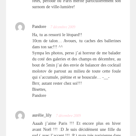
fêtes, période où Paris mérite particulièrement son
surnom de ville-lumière!
Pandore
7 décembre 2009
Ha, tu as ressorti le léopard!!
10cm de talon… Avoues, tu caches des ballerines
dans ton sac!!! ^^
Sympa les photos, perso j’ai horreur de me balader
du coté des galeries et des champs en décembre, au
bout de 5min j’ai des envie de balancer des cocktail
molotov de partout au milieu de toute cette foule
qui s’accumule, piétine et se bouscule… -__-
Brrr, autant rester chez soi!!!
Bisettes,
Pandore
aurélie_lily
7 décembre 2009
Aaaah j’aime Paris !!! Et encore plus en hiver
avant Noël !!! :D Je suis décidément une fille du
sud ( avec l’accent !!! :P ) mais très parisienne dans