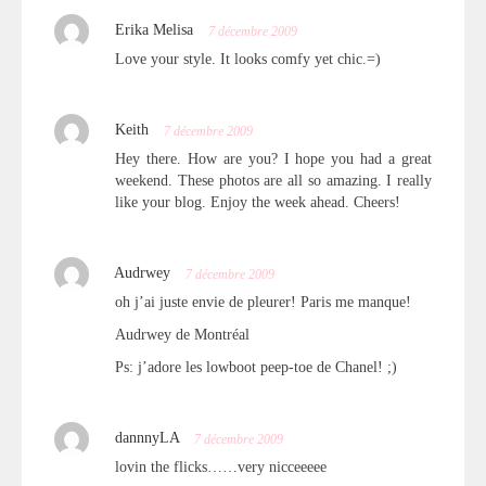
Erika Melisa
7 décembre 2009
Love your style. It looks comfy yet chic.=)
Keith
7 décembre 2009
Hey there. How are you? I hope you had a great
weekend. These photos are all so amazing. I really
like your blog. Enjoy the week ahead. Cheers!
Audrwey
7 décembre 2009
oh j’ai juste envie de pleurer! Paris me manque!
Audrwey de Montréal
Ps: j’adore les lowboot peep-toe de Chanel! ;)
dannnyLA
7 décembre 2009
lovin the flicks……very nicceeeee