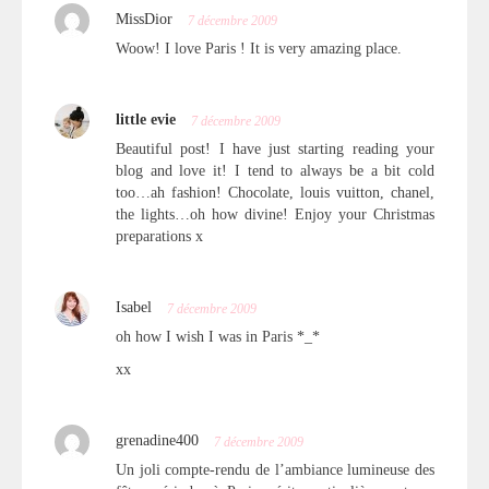
MissDior
7 décembre 2009
Woow! I love Paris ! It is very amazing place.
little evie
7 décembre 2009
Beautiful post! I have just starting reading your
blog and love it! I tend to always be a bit cold
too…ah fashion! Chocolate, louis vuitton, chanel,
the lights…oh how divine! Enjoy your Christmas
preparations x
Isabel
7 décembre 2009
oh how I wish I was in Paris *_*
xx
grenadine400
7 décembre 2009
Un joli compte-rendu de l’ambiance lumineuse des