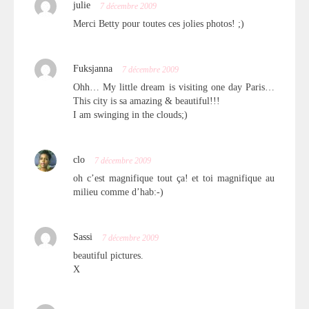
julie
7 décembre 2009
Merci Betty pour toutes ces jolies photos! ;)
Fuksjanna
7 décembre 2009
Ohh… My little dream is visiting one day Paris…
This city is sa amazing & beautiful!!!
I am swinging in the clouds;)
clo
7 décembre 2009
oh c’est magnifique tout ça! et toi magnifique au
milieu comme d’hab:-)
Sassi
7 décembre 2009
beautiful pictures.
X