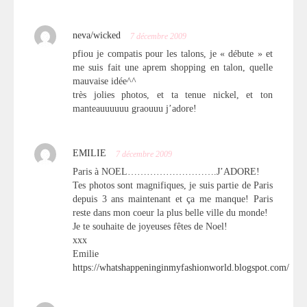
neva/wicked
7 décembre 2009
pfiou je compatis pour les talons, je « débute » et
me suis fait une aprem shopping en talon, quelle
mauvaise idée^^
très jolies photos, et ta tenue nickel, et ton
manteauuuuuu graouuu j’adore!
EMILIE
7 décembre 2009
Paris à NOEL……………………….J’ADORE!
Tes photos sont magnifiques, je suis partie de Paris
depuis 3 ans maintenant et ça me manque! Paris
reste dans mon coeur la plus belle ville du monde!
Je te souhaite de joyeuses fêtes de Noel!
xxx
Emilie
https://whatshappeninginmyfashionworld.blogspot.com/