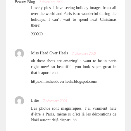
Beauty Blog
7 décembre 2009
Lovely pics. I love seeing holiday images from all
over the world and Paris is so wonderful during the
holidays. I can’t wait to spend next Christmas
there!
XOXO
Miss Head Over Heels
7 décembre 2009
oh these shots are amazing! i want to be in paris
right now! so beautiful. you look super great in
that leapord coat.
https://missheadoverheels.blogspot.com/
Lilie
7 décembre 2009
Les photos sont magnifiques. J’ai vraiment hâte
d’être à Paris, même si d’ici là les décorations de
Noël auront déjà disparu ^^