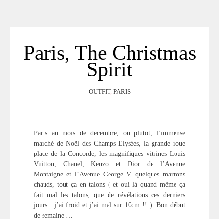
ACCUEIL
SÉLECTION
VOYAGES
Paris, The Christmas
LOOKBOOK
Spirit
RECHERCHE
ARCHIVES
OUTFIT
,
PARIS
Paris au mois de décembre, ou plutôt, l’immense
marché de Noël des Champs Elysées, la grande roue
place de la Concorde, les magnifiques vitrines Louis
Vuitton, Chanel, Kenzo et Dior de l’Avenue
Montaigne et l’Avenue George V, quelques marrons
chauds, tout ça en talons ( et oui là quand même ça
fait mal les talons, que de révélations ces derniers
jours : j’ai froid et j’ai mal sur 10cm !! ). Bon début
de semaine …