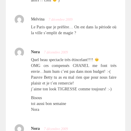
alors !! cool
)
Melvina
7 décembre 2009
Le Paris que je préfère… On est dans la période où
la ville s’emplit de magie ?
Nora
7 décembre 2009
Quel beau spectacle très étincelant!!!!
OMG ces compensés CHANEL me font très
envie…hum hum c’est pas dans mon budget! :-(
Pauvre Betty tu as eu mal rien que pour nous faire
plaisir et je t’en remercie!
j’aime ton look TIGRESSE comme toujours! :-)
Bisous
toi aussi bon semaine
Nora
Nora
7 décembre 2009