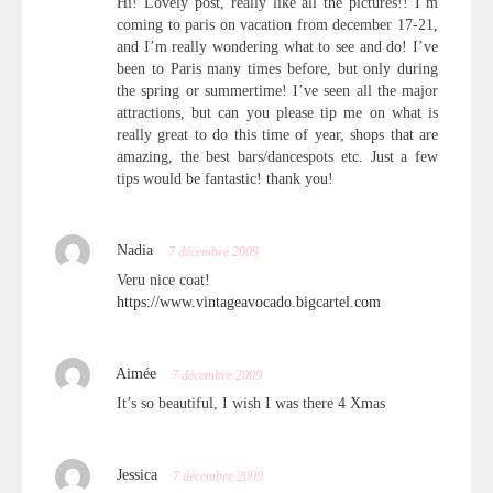
Hi! Lovely post, really like all the pictures!! I’m
coming to paris on vacation from december 17-21,
and I’m really wondering what to see and do! I’ve
been to Paris many times before, but only during
the spring or summertime! I’ve seen all the major
attractions, but can you please tip me on what is
really great to do this time of year, shops that are
amazing, the best bars/dancespots etc. Just a few
tips would be fantastic! thank you!
Nadia
7 décembre 2009
Veru nice coat!
https://www.vintageavocado.bigcartel.com
Aimée
7 décembre 2009
It’s so beautiful, I wish I was there 4 Xmas
Jessica
7 décembre 2009