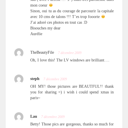
mon coeur
Sinon, oui tu as du courage de parcourir la capitale
avec 10 cms de talons !!! T’es trop fooorte
J’ai adoré ces photos en tout cas :D
Bisouches my dear
Aurélie
TheBeautyFile
7 décembre 2009
Oh, I love this! The LV windows are brilliant….
steph
7 décembre 2009
OH MY! those pictures are BEAUTFUL!! thank
you for sharing =) i wish i could spend xmas in
paris~
Lau
7 décembre 2009
Betty! Those pics are gorgeous, thanks so much for