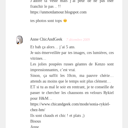
J’adore ta veste mais j’ai peur de ne pas oser
franchir le pas .. !!
https://unmotdamour.blogspot.com
tes photos sont tops
Anne ChicAndGeek
7 décembre 2009
Et bah ça alors… j’ai 5 ans.
Je suis émerveillée par tes images, ces lumières, ces
vitrines…
Les jolies poupées russes géantes de Kenzo sont
impressionnantes, c’est vrai.
Sinon, ça suffit les 10cm, ma pauvre chérie…
attends au moins que le temps soit plus clément…
ET si tu as mal le soir en rentrant, je te conseille de
passer te chercher les chaussons en velours Rykiel
pour H&M…
https://www.chicandgeek.com/mode/sonia-rykiel-
chez-hm/
Ils sont chauds et chic ! et plats ;)
Bisous
Anne