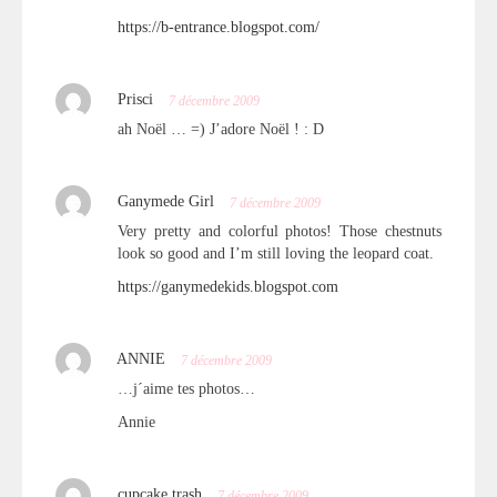
https://b-entrance.blogspot.com/
Prisci
7 décembre 2009
ah Noël … =) J’adore Noël ! : D
Ganymede Girl
7 décembre 2009
Very pretty and colorful photos! Those chestnuts
look so good and I’m still loving the leopard coat.
https://ganymedekids.blogspot.com
ANNIE
7 décembre 2009
…j´aime tes photos…
Annie
cupcake.trash
7 décembre 2009