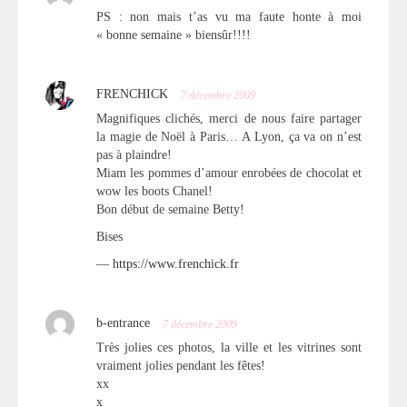
PS : non mais t’as vu ma faute honte à moi
« bonne semaine » biensûr!!!!
FRENCHICK
7 décembre 2009
Magnifiques clichés, merci de nous faire partager
la magie de Noël à Paris… A Lyon, ça va on n’est
pas à plaindre!
Miam les pommes d’amour enrobées de chocolat et
wow les boots Chanel!
Bon début de semaine Betty!
Bises
—
https://www.frenchick.fr
b-entrance
7 décembre 2009
Très jolies ces photos, la ville et les vitrines sont
vraiment jolies pendant les fêtes!
xx
x