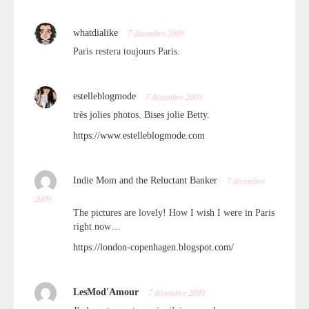
whatdialike
7 décembre 2009
Paris restera toujours Paris.
estelleblogmode
7 décembre 2009
très jolies photos. Bises jolie Betty.
https://www.estelleblogmode.com
Indie Mom and the Reluctant Banker
7 décembre
2009
The pictures are lovely! How I wish I were in Paris
right now…
https://london-copenhagen.blogspot.com/
LesMod'Amour
7 décembre 2009