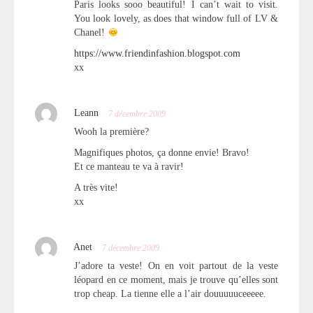
Paris looks sooo beautiful! I can’t wait to visit.
You look lovely, as does that window full of LV &
Chanel!
https://www.friendinfashion.blogspot.com
xx
Leann
7 décembre 2009
Wooh la première?
Magnifiques photos, ça donne envie! Bravo!
Et ce manteau te va à ravir!
A très vite!
xx
Anet
7 décembre 2009
J’adore ta veste! On en voit partout de la veste
léopard en ce moment, mais je trouve qu’elles sont
trop cheap. La tienne elle a l’air douuuuuceeeee.