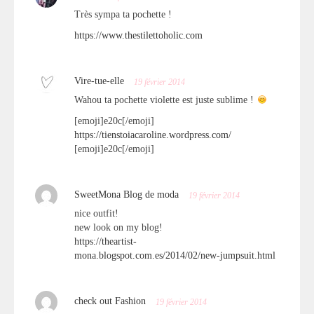
Très sympa ta pochette !
https://www.thestilettoholic.com
Vire-tue-elle
19 février 2014
Wahou ta pochette violette est juste sublime !
[emoji]e20c[/emoji]
https://tienstoiacaroline.wordpress.com/
[emoji]e20c[/emoji]
SweetMona Blog de moda
19 février 2014
nice outfit!
new look on my blog!
https://theartist-
mona.blogspot.com.es/2014/02/new-jumpsuit.html
check out Fashion
19 février 2014