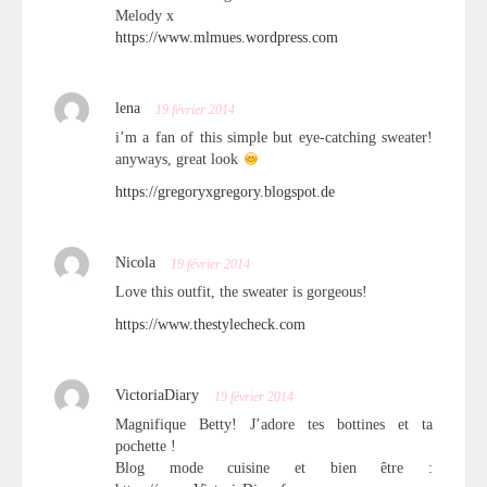
Melody x
https://www.mlmues.wordpress.com
lena
19 février 2014
i’m a fan of this simple but eye-catching sweater!
anyways, great look
https://gregoryxgregory.blogspot.de
Nicola
19 février 2014
Love this outfit, the sweater is gorgeous!
https://www.thestylecheck.com
VictoriaDiary
19 février 2014
Magnifique Betty! J’adore tes bottines et ta
pochette !
Blog mode cuisine et bien être :