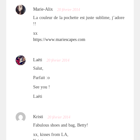
Marie-Alix
20 février 2014
La couleur de la pochette est juste sublime, j’adore
!!
xx
https://www.mariescapes.com
Laëti
20 février 2014
Salut,
Parfait :o
See you !
Laëti
Kristi
20 février 2014
Fabulous shoes and bag, Betty!
xx, kisses from LA,