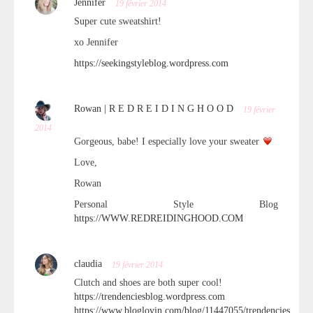
Jennifer
19 février 2014
Super cute sweatshirt!
xo Jennifer
https://seekingstyleblog.wordpress.com
Rowan | R E D R E I D I N G H O O D
19 février
2014
Gorgeous, babe! I especially love your sweater
Love,
Rowan
Personal Style Blog
https://WWW.REDREIDINGHOOD.COM
claudia
19 février 2014
Clutch and shoes are both super cool!
https://trendenciesblog.wordpress.com
https://www.bloglovin.com/blog/11447055/trendencies