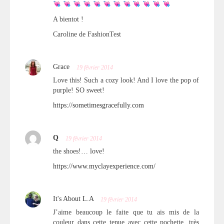
A bientot !
Caroline de FashionTest
Grace
19 février 2014
Love this! Such a cozy look! And I love the pop of
purple! SO sweet!
https://sometimesgracefully.com
Q
19 février 2014
the shoes!… love!
https://www.myclayexperience.com/
It's About L.A
19 février 2014
J’aime beaucoup le faite que tu ais mis de la
couleur dans cette tenue avec cette pochette, très