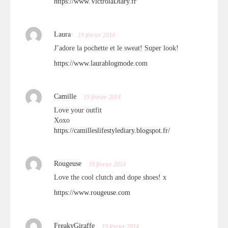
https://www.VictroiaDiary.fr
Laura
19 février 2014
J’adore la pochette et le sweat! Super look!
https://www.laurablogmode.com
Camille
19 février 2014
Love your outfit
Xoxo
https://camilleslifestylediary.blogspot.fr/
Rougeuse
19 février 2014
Love the cool clutch and dope shoes! x
https://www.rougeuse.com
FreakyGiraffe
19 février 2014