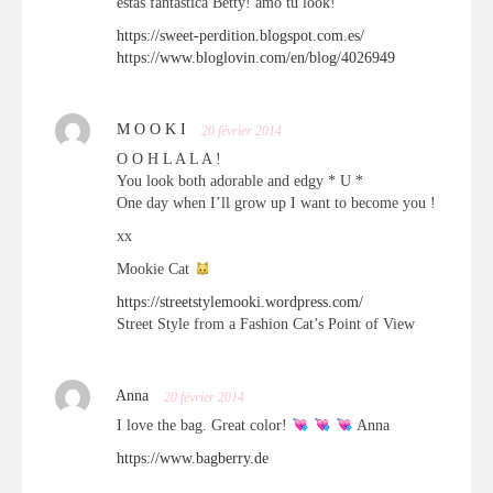
estas fantastica Betty! amo tu look!
https://sweet-perdition.blogspot.com.es/
https://www.bloglovin.com/en/blog/4026949
M O O K I
20 février 2014
O O H L A L A !
You look both adorable and edgy * U *
One day when I’ll grow up I want to become you !
xx
Mookie Cat
https://streetstylemooki.wordpress.com/
Street Style from a Fashion Cat’s Point of View
Anna
20 février 2014
I love the bag. Great color!
Anna
https://www.bagberry.de