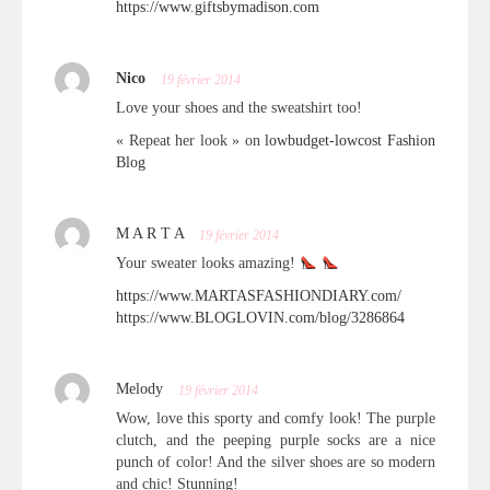
https://www.giftsbymadison.com
Nico
19 février 2014
Love your shoes and the sweatshirt too!
« Repeat her look » on
lowbudget-lowcost Fashion
Blog
M A R T A
19 février 2014
Your sweater looks amazing!
https://www.MARTASFASHIONDIARY.com/
https://www.BLOGLOVIN.com/blog/3286864
Melody
19 février 2014
Wow, love this sporty and comfy look! The purple
clutch, and the peeping purple socks are a nice
punch of color! And the silver shoes are so modern
and chic! Stunning!