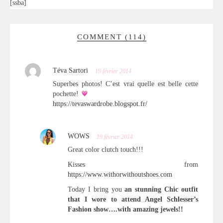
[ssba]
COMMENT (114)
Téva Sartori
19 février 2014
Superbes photos! C’est vrai quelle est belle cette
pochette!
https://tevaswardrobe.blogspot.fr/
WOWS
19 février 2014
Great color clutch touch!!!
Kisses from
https://www.withorwithoutshoes.com
Today I bring you
an stunning Chic outfit
that I wore to attend Angel Schlesser’s
Fashion show….with amazing jewels!!