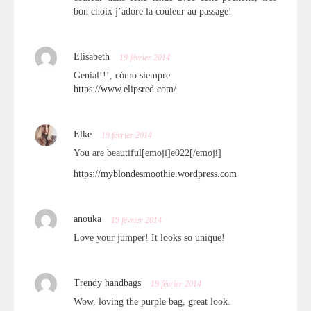
bon choix j’adore la couleur au passage!
Elisabeth
19 février 2014
Genial!!!, cómo siempre.
https://www.elipsred.com/
Elke
19 février 2014
You are beautiful[emoji]e022[/emoji] ️
https://myblondesmoothie.wordpress.com
anouka
19 février 2014
Love your jumper! It looks so unique!
Trendy handbags
19 février 2014
Wow, loving the purple bag, great look.