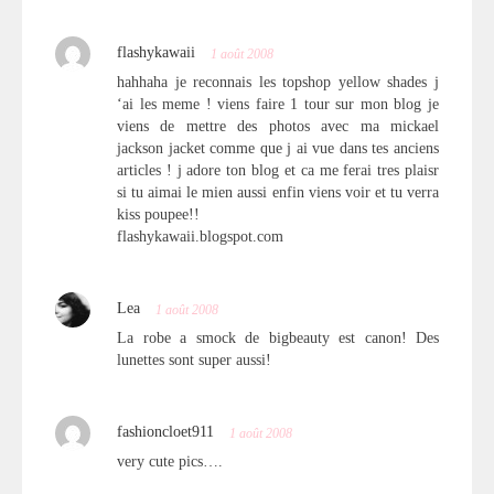
flashykawaii
1 août 2008
hahhaha je reconnais les topshop yellow shades j
‘ai les meme ! viens faire 1 tour sur mon blog je
viens de mettre des photos avec ma mickael
jackson jacket comme que j ai vue dans tes anciens
articles ! j adore ton blog et ca me ferai tres plaisr
si tu aimai le mien aussi enfin viens voir et tu verra
kiss poupee!!
flashykawaii.blogspot.com
Lea
1 août 2008
La robe a smock de bigbeauty est canon! Des
lunettes sont super aussi!
fashioncloet911
1 août 2008
very cute pics….