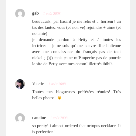
gab
1 août 2008
beuuuuurk! par hasard je me relis et… horreur! un
tas des fautes: vous (et non ve) réjoindre + aime (et
no amie).
je démande pardon à Betty et à toutes les
lectrices… je ne suis qu’une pauvre fille italienne
avec une connaissance du français pas de tout
nickel ; )))) mais ça ne m’Empeche pas de pourrir
le site de Betty avec mes comm’ illettrés ihihih.
Valerie
1 août 2008
Toutes mes blogueuses préférées réunies! Très
belles photos!
caroline
1 août 2008
so pretty! i almost ordered that octopus necklace. It
is perfection!