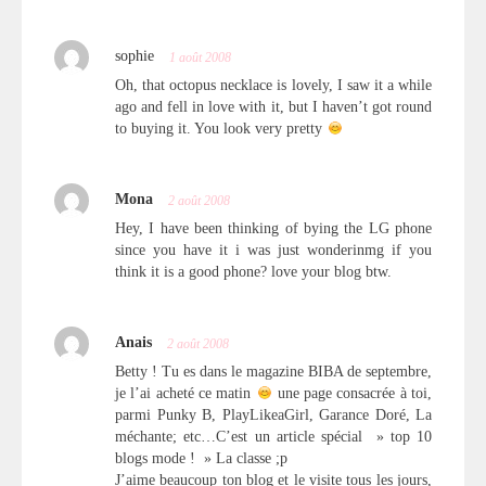
sophie
1 août 2008
Oh, that octopus necklace is lovely, I saw it a while
ago and fell in love with it, but I haven’t got round
to buying it. You look very pretty
Mona
2 août 2008
Hey, I have been thinking of bying the LG phone
since you have it i was just wonderinmg if you
think it is a good phone? love your blog btw.
Anais
2 août 2008
Betty ! Tu es dans le magazine BIBA de septembre,
je l’ai acheté ce matin
une page consacrée à toi,
parmi Punky B, PlayLikeaGirl, Garance Doré, La
méchante; etc…C’est un article spécial » top 10
blogs mode ! » La classe ;p
J’aime beaucoup ton blog et le visite tous les jours,