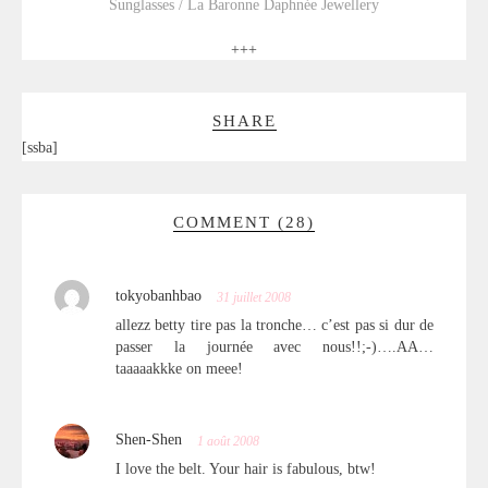
Sunglasses / La Baronne Daphnée Jewellery
+++
SHARE
[ssba]
COMMENT (28)
tokyobanhbao
31 juillet 2008
allezz betty tire pas la tronche… c’est pas si dur de
passer la journée avec nous!!;-)….AA…
taaaaakkke on meee!
Shen-Shen
1 août 2008
I love the belt. Your hair is fabulous, btw!