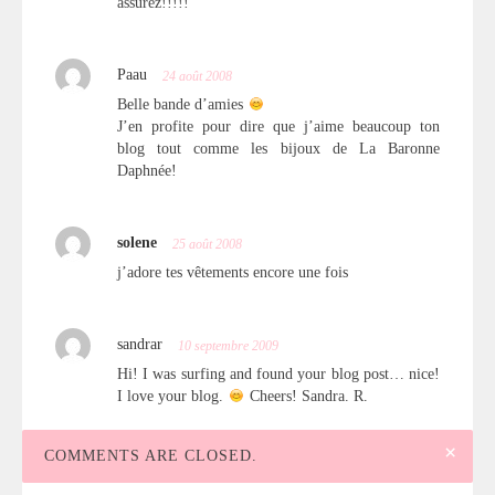
assurez!!!!!
Paau
24 août 2008
Belle bande d’amies
J’en profite pour dire que j’aime beaucoup ton
blog tout comme les bijoux de La Baronne
Daphnée!
solene
25 août 2008
j’adore tes vêtements encore une fois
sandrar
10 septembre 2009
Hi! I was surfing and found your blog post… nice!
I love your blog.
Cheers! Sandra. R.
×
COMMENTS ARE CLOSED.