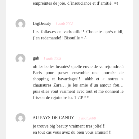
empreintes de joie, d’insouciance et d’amitié! =)
BigBeauty
1 août 2008
Les follasses en vadrouille!! Chouette après-midi,
j’en redemande!! Bisouille ^ ^
gab
1 août 2008
oh les belles beautés! quelle envie de ve réjoindre à
Paris pour passer ensemble une journée de
shopping et bavardages!!! ahhh et « notres »
chaussures Zara… je les amie d’un amour fou…
puis elles vont vraiment avec tout et me donnent le
frisson de rejoindre les 1.70!!!!!
AU PAYS DE CANDY
1 août 2008
je trouve big beauty vraiment tres jolie!!!
en tout cas vous avez du bien vous amuser!!!