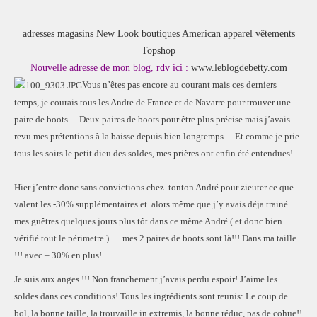
ACCUEIL
SÉLECTION
adresses magasins New Look
boutiques American apparel
vêtements
VOYAGES
Topshop
Nouvelle adresse de mon blog, rdv ici :
www.leblogdebetty.com
LOOKBOOK
Vous n’êtes pas encore au courant mais ces derniers
RECHERCHE
temps, je courais tous les Andre de France et de Navarre pour trouver une
ARCHIVES
paire de boots… Deux paires de boots pour être plus précise mais j’avais
revu mes prétentions à la baisse depuis bien longtemps… Et comme je prie
tous les soirs le petit dieu des soldes, mes prières ont enfin été entendues!
Hier j’entre donc sans convictions chez tonton André pour zieuter ce que
valent les -30% supplémentaires et alors même que j’y avais déja trainé
mes guêtres quelques jours plus tôt dans ce même André ( et donc bien
vérifié tout le périmetre ) … mes 2 paires de boots sont là!!! Dans ma taille
!!! avec – 30% en plus!
Je suis aux anges !!! Non franchement j’avais perdu espoir! J’aime les
soldes dans ces conditions! Tous les ingrédients sont reunis: Le coup de
bol, la bonne taille, la trouvaille in extremis, la bonne réduc, pas de cohue!!