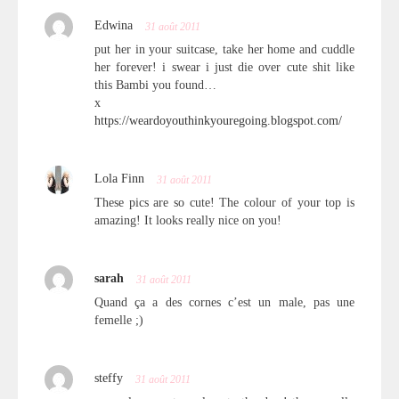
Edwina
31 août 2011
put her in your suitcase, take her home and cuddle
her forever! i swear i just die over cute shit like
this Bambi you found…
x
https://weardoyouthinkyouregoing.blogspot.com/
Lola Finn
31 août 2011
These pics are so cute! The colour of your top is
amazing! It looks really nice on you!
sarah
31 août 2011
Quand ça a des cornes c’est un male, pas une
femelle ;)
steffy
31 août 2011