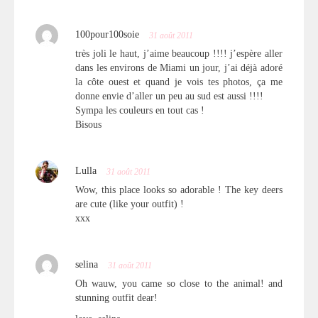
100pour100soie
31 août 2011
très joli le haut, j’aime beaucoup !!!! j’espère aller
dans les environs de Miami un jour, j’ai déjà adoré
la côte ouest et quand je vois tes photos, ça me
donne envie d’aller un peu au sud est aussi !!!!
Sympa les couleurs en tout cas !
Bisous
Lulla
31 août 2011
Wow, this place looks so adorable ! The key deers
are cute (like your outfit) !
xxx
selina
31 août 2011
Oh wauw, you came so close to the animal! and
stunning outfit dear!