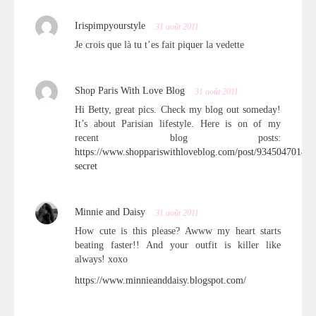
Irispimpyourstyle
31 août 2011
Je crois que là tu t’es fait piquer la vedette
Shop Paris With Love Blog
31 août 2011
Hi Betty, great pics. Check my blog out someday!
It’s about Parisian lifestyle. Here is on of my
recent blog posts:
https://www.shoppariswithloveblog.com/post/9345047014/co
secret
Minnie and Daisy
31 août 2011
How cute is this please? Awww my heart starts
beating faster!! And your outfit is killer like
always! xoxo
https://www.minnieanddaisy.blogspot.com/