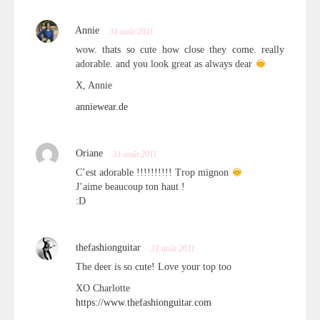
Annie
31 août 2011
wow. thats so cute how close they come. really
adorable. and you look great as always dear
X, Annie
anniewear.de
Oriane
31 août 2011
C’est adorable !!!!!!!!!! Trop mignon
J’aime beaucoup ton haut !
:D
thefashionguitar
31 août 2011
The deer is so cute! Love your top too
XO Charlotte
https://www.thefashionguitar.com