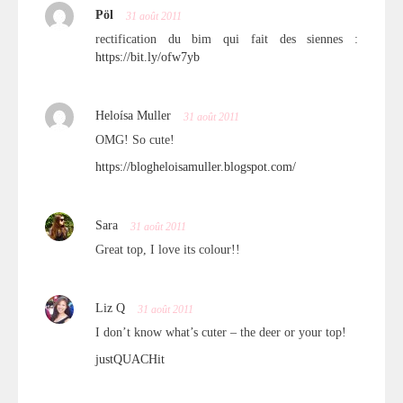
Pöl
31 août 2011
rectification du bim qui fait des siennes :
https://bit.ly/ofw7yb
Heloísa Muller
31 août 2011
OMG! So cute!
https://blogheloisamuller.blogspot.com/
Sara
31 août 2011
Great top, I love its colour!!
Liz Q
31 août 2011
I don’t know what’s cuter – the deer or your top!
justQUACHit