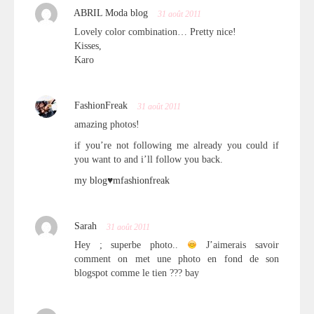
ABRIL Moda blog
31 août 2011
Lovely color combination… Pretty nice!
Kisses,
Karo
FashionFreak
31 août 2011
amazing photos!
if you’re not following me already you could if
you want to and i’ll follow you back.
my blog♥mfashionfreak
Sarah
31 août 2011
Hey ; superbe photo..
J’aimerais savoir
comment on met une photo en fond de son
blogspot comme le tien ??? bay