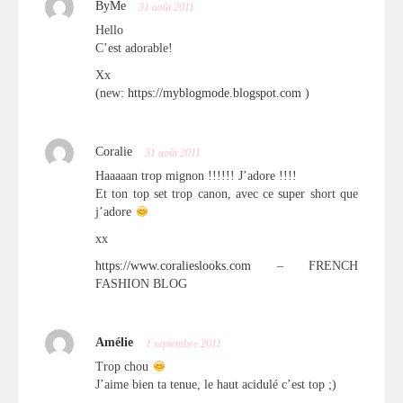
ByMe
31 août 2011
Hello
C’est adorable!
Xx
(new:
https://myblogmode.blogspot.com
)
Coralie
31 août 2011
Haaaaan trop mignon !!!!!! J’adore !!!!
Et ton top set trop canon, avec ce super short que
j’adore
xx
https://www.coralieslooks.com
– FRENCH
FASHION BLOG
Amélie
1 septembre 2011
Trop chou
J’aime bien ta tenue, le haut acidulé c’est top ;)