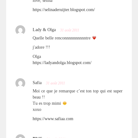
love, selina
https://selinaderuijter.blogspot.com/
Lady & Olga
31 août 2011
Quelle belle renconnnnnnnnnntre
j'adore !!!
Olga
https://ladyandolga.blogspot.com/
Safia
31 août 2011
Moi ce que je remarque c’est ton top qui est super
beau !!
Tu es trop mimi
xoxo
https://www.safiaa.com