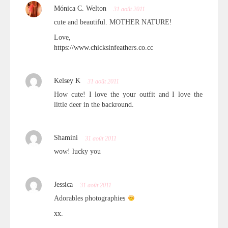
Mónica C. Welton
31 août 2011
cute and beautiful. MOTHER NATURE!
Love,
https://www.chicksinfeathers.co.cc
Kelsey K
31 août 2011
How cute! I love the your outfit and I love the
little deer in the backround.
Shamini
31 août 2011
wow! lucky you
Jessica
31 août 2011
Adorables photographies
xx.