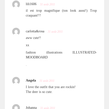
lili1606
31 août 2011
il est trop magnifique (ton look aussi!) Trop
craquant!!!
carlotta&rosa
31 août 2011
aww cute!!
xx
fashion illustrations
ILLUSTRATED-
MOODBOARD
.
Angela
31 août 2011
I love the outfit that you are rockin!
The deer is so cute.
Johanna
31 août 2011