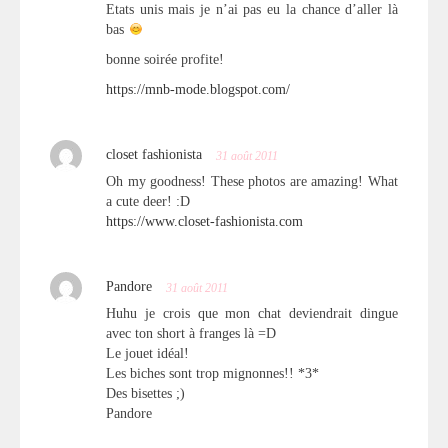
Etats unis mais je n’ai pas eu la chance d’aller là
bas
bonne soirée profite!
https://mnb-mode.blogspot.com/
closet fashionista
31 août 2011
Oh my goodness! These photos are amazing! What
a cute deer! :D
https://www.closet-fashionista.com
Pandore
31 août 2011
Huhu je crois que mon chat deviendrait dingue
avec ton short à franges là =D
Le jouet idéal!
Les biches sont trop mignonnes!! *3*
Des bisettes ;)
Pandore