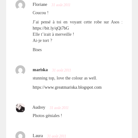
Floriane
31 août 2011
Coucou !
J’ai pensé à toi en voyant cette robe sur Asos :
https://bit.ly/qQi7bG
Elle t’irait à merveille !
Ai-je tort ?
Bises
mariska
31 août 2011
stunning top, love the colour as well.
https://www.greatmariska.blogspot.com
Audrey
31 août 2011
Photos géniales !
Laura
31 août 2011