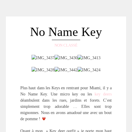
ACCUEIL
SÉLECTION
VOYAGES
No Name Key
LOOKBOOK
RECHERCHE
NON CLASSÉ
ARCHIVES
Plus haut dans les Keys en rentrant pour Miami, il y a
No Name Key. Une micro key ou les
key deers
déambulent dans les rues, jardins et forets. C’est
simplement trop adorable … Elles sont trop
mignonnes. Nous en avons amadoué une avec un bout
de pomme !
Quant à mon » Key deer outfit » je porte mon haut