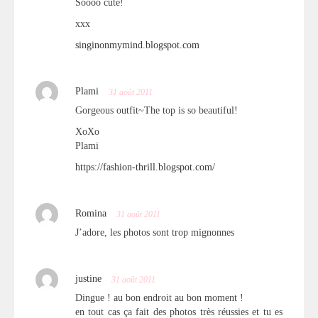
Soooo cute!
xxx
singinonmymind.blogspot.com
Plami
31 août 2011
Gorgeous outfit~The top is so beautiful!
XoXo
Plami
https://fashion-thrill.blogspot.com/
Romina
31 août 2011
J’adore, les photos sont trop mignonnes
justine
31 août 2011
Dingue ! au bon endroit au bon moment !
en tout cas ça fait des photos très réussies et tu es