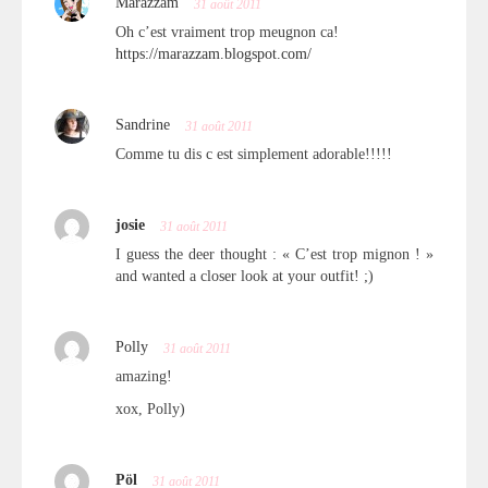
Marazzam
31 août 2011
Oh c’est vraiment trop meugnon ca!
https://marazzam.blogspot.com/
Sandrine
31 août 2011
Comme tu dis c est simplement adorable!!!!!
josie
31 août 2011
I guess the deer thought : « C’est trop mignon ! »
and wanted a closer look at your outfit! ;)
Polly
31 août 2011
amazing!
xox, Polly)
Pöl
31 août 2011