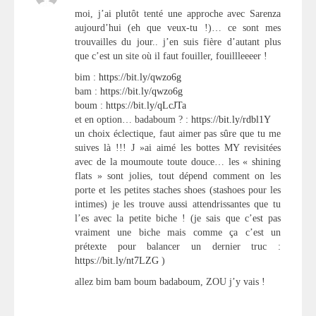
moi, j’ai plutôt tenté une approche avec Sarenza
aujourd’hui (eh que veux-tu !)… ce sont mes
trouvailles du jour.. j’en suis fière d’autant plus
que c’est un site où il faut fouiller, fouillleeeer !
bim :
https://bit.ly/qwzo6g
bam :
https://bit.ly/qwzo6g
boum :
https://bit.ly/qLcJTa
et en option… badaboum ? :
https://bit.ly/rdbl1Y
un choix éclectique, faut aimer pas sûre que tu me
suives là !!! J »ai aimé les bottes MY revisitées
avec de la moumoute toute douce… les « shining
flats » sont jolies, tout dépend comment on les
porte et les petites staches shoes (stashoes pour les
intimes) je les trouve aussi attendrissantes que tu
l’es avec la petite biche ! (je sais que c’est pas
vraiment une biche mais comme ça c’est un
prétexte pour balancer un dernier truc :
https://bit.ly/nt7LZG
)
allez bim bam boum badaboum, ZOU j’y vais !