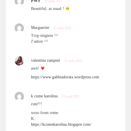
PWS
31 août 2011
Beautiful, as usual !
Marguerite
31 août 2011
Trop mignon ^^
J’adore ^^
valentina rampini
31 août 2011
awn!
https://www.gabbiadorata.wordpress.com
k come karolina
31 août 2011
cute!!!
xoxo from rome
K.
https://kcomekarolina.blogspot.com/