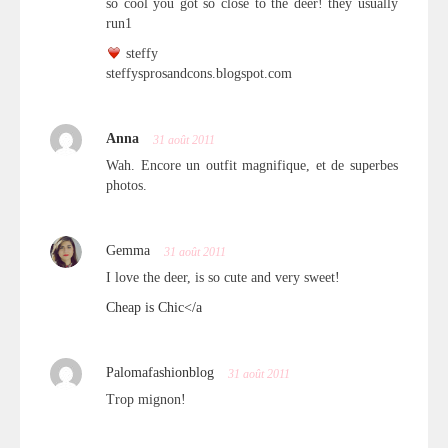
so cool you got so close to the deer! they usually
run1
steffy
steffysprosandcons.blogspot.com
Anna
31 août 2011
Wah. Encore un outfit magnifique, et de superbes
photos.
Gemma
31 août 2011
I love the deer, is so cute and very sweet!
Cheap is Chic</a
Palomafashionblog
31 août 2011
Trop mignon!