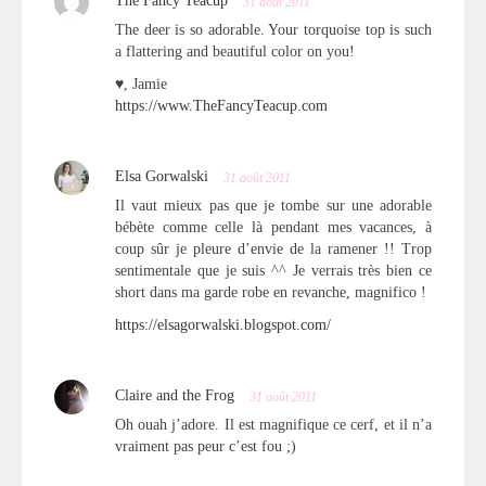
The Fancy Teacup
31 août 2011
The deer is so adorable. Your torquoise top is such
a flattering and beautiful color on you!
♥, Jamie
https://www.TheFancyTeacup.com
Elsa Gorwalski
31 août 2011
Il vaut mieux pas que je tombe sur une adorable
bébète comme celle là pendant mes vacances, à
coup sûr je pleure d’envie de la ramener !! Trop
sentimentale que je suis ^^ Je verrais très bien ce
short dans ma garde robe en revanche, magnifico !
https://elsagorwalski.blogspot.com/
Claire and the Frog
31 août 2011
Oh ouah j’adore. Il est magnifique ce cerf, et il n’a
vraiment pas peur c’est fou ;)