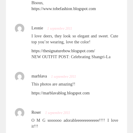
Bisous,
https://www.tobefashion.blogspot.com
Leonie
1 septembre 2011
I love deers, they look so elegant and sweet. Cute
top you’re wearing, love the color!
https://thesignaturebow.blogspot.com/
NEW OUTFIT POST: Celebrating Shangri-La
marblava
1 septembre 2011
This photos are amazing!!
https://marblavablog.blogspot.com
Roser
1 septembre 2011
O M G soooooo adorableeeeeeeeeeeee!!!! I love
it!!!