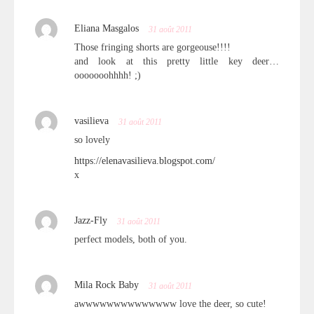
Eliana Masgalos
31 août 2011
Those fringing shorts are gorgeouse!!!!
and look at this pretty little key deer…
ooooooohhhh! ;)
vasilieva
31 août 2011
so lovely
https://elenavasilieva.blogspot.com/
x
Jazz-Fly
31 août 2011
perfect models, both of you.
Mila Rock Baby
31 août 2011
awwwwwwwwwwwwww love the deer, so cute!