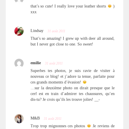
that’s so cute! I really love your leather shorts
)
xxx
Lindsay
31 août 2011
That’s so amazing! I grew up with deer all around,
but I never got close to one. So sweet!
emilie
31 août 2011
Superbes tes photos, je suis ravie de visiter à
nouveau ce blog! et j’adore ta tenue, parfaite pour
ces grands moments d’évasion!
…sur la deuxième photo on dirait presque que le
cerf est en train d’admirer tes chaussures, qu’en
dis-tu? Je crois qu’ils les trouve jolies! __-
M&B
31 août 2011
Trop trop mignonnes ces photos
Je reviens de