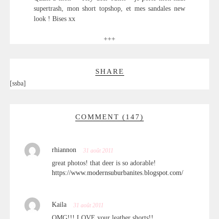
supertrash, mon short topshop, et mes sandales new
look ! Bises xx
+++
SHARE
[ssba]
COMMENT (147)
rhiannon
31 août 2011
great photos! that deer is so adorable!
https://www.modernsuburbanites.blogspot.com/
Kaila
31 août 2011
OMG!!! LOVE your leather shorts!!