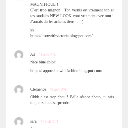
MAGNIFIQUE !
C’est trop mignon ! Ton vernis est vraiment top et
tes sandales NEW LOOK vont vraiment avec tout !
J’aurais du les achetes tiens … :(
xx
https://itsonwithvictoria.blogspot.com/
Jul
31 août 2011
Nice blue color!
https://cappuccinowithfashion.blogspot.com/
Clémence
31 août 2011
Ohhh c’est trop chou!! Belle séance photo, tu sais
toujours nous surprendre!
sara
31 août 2011