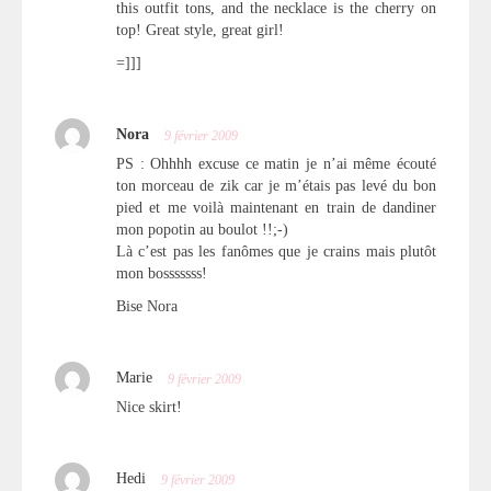
this outfit tons, and the necklace is the cherry on
top! Great style, great girl!
=]]]
Nora
9 février 2009
PS : Ohhhh excuse ce matin je n’ai même écouté
ton morceau de zik car je m’étais pas levé du bon
pied et me voilà maintenant en train de dandiner
mon popotin au boulot !!;-)
Là c’est pas les fanômes que je crains mais plutôt
mon bosssssss!
Bise Nora
Marie
9 février 2009
Nice skirt!
Hedi
9 février 2009