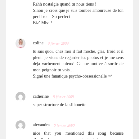
Rahh nostalgie quand tu nous tiens !
Sinon je crois que je suis tombée amoureuse de ton
perf Iro….So perfect !
Biz’ Miss !
coline
9 février 2009
tu sais quoi, chez moi il fait moche, gris, froid et il
pleut. je viens de regarder tes photos et je me sens
deja vachement mieux! Ca me motive à sortir de
mon peignoir tu vois…
Signé une fanatique psycho-obssessionelle ^^
catherine
9 février 2009
super structure de la silhouette
alexandra
9 février 2009
nice that you mentioned this song because