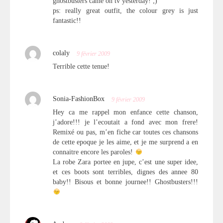
ghostbusters came on tv yesterday! ;)
ps: really great outfit, the colour grey is just
fantastic!!
colaly
9 février 2009
Terrible cette tenue!
Sonia-FashionBox
9 février 2009
Hey ca me rappel mon enfance cette chanson,
j’adore!!! je l’ecoutait a fond avec mon frere!
Remixé ou pas, m’en fiche car toutes ces chansons
de cette epoque je les aime, et je me surprend a en
connaitre encore les paroles!
La robe Zara portee en jupe, c’est une super idee,
et ces boots sont terribles, dignes des annee 80
baby!! Bisous et bonne journee!! Ghostbusters!!!