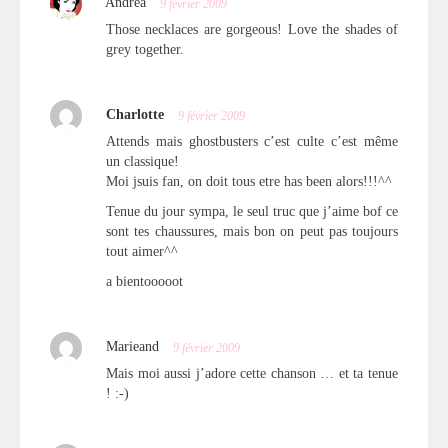
Andrea
9 février 2009
Those necklaces are gorgeous! Love the shades of
grey together.
Charlotte
9 février 2009
Attends mais ghostbusters c’est culte c’est même
un classique!
Moi jsuis fan, on doit tous etre has been alors!!!^^
Tenue du jour sympa, le seul truc que j’aime bof ce
sont tes chaussures, mais bon on peut pas toujours
tout aimer^^
a bientooooot
Marieand
9 février 2009
Mais moi aussi j’adore cette chanson … et ta tenue
! :-)