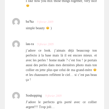
I like how you mix those things together, very nice
ba?ka
9 février 2009
simple beauty
)
lau-ra
9 février 2009
j’adore ce look. j’aimais déjà beaucoup ton
perfecto à la base mais là il est encore mieux. et
avec les perles ! home made ? c’est fou ! je portais
aussi des perles dans mes dernières photo mais ton
collier en jette plus que celui de ma grand-mère
et les chaussures reflètent le ciel… si c’est pas beau
ça !
Soshopping
9 février 2009
J’adore le perfecto gris porté avec ce collier
argent!!! Trop joli…