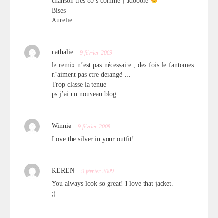
chanson très 80’s comme j’adooore
Bises
Aurélie
nathalie
9 février 2009
le remix n’est pas nécessaire , des fois le fantomes
n’aiment pas etre derangé …
Trop classe la tenue
ps:j’ai un nouveau blog
Winnie
9 février 2009
Love the silver in your outfit!
KEREN
9 février 2009
You always look so great! I love that jacket.
;)