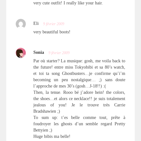
very cute outfit! I really like your hair.
Eli
9 février 2009
very beautiful boots!
Sonia
9 février 2009
Par où starter? La musique: gosh, me voila back to
the future! entre miss Tokyobibi et sa 80’s watch,
et toi ta song Ghostbusters…je confirme qu’i’m
becoming un peu nostalgique… ;) sans doute
l’approche de mes 30’s (gosh…J-18!!) :(
Then, la tenue. Rooo bé j’adore hein! the colors,
the shoes…et alors ce necklace!! je suis totalement
jealous of you! Je le trouve très Carrie
Bradshawien ;)
To sum up: t’es belle comme tout, prête à
foudroyer les ghosts d’un semble regard Pretty
Bettyien ;)
Huge bibis ma belle!