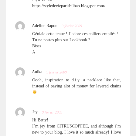
https://styledevieparisbilbao.blogspot.com/
Adeline Rapon
9 février 2009
Géniale cette tenue ! J’adore ces colliers empilés !
Tu ne postes plus sur Lookbook ?
Bises
A
Anika
9 février 2009
Oooh, inspiration to d.i.y. a necklace like that,
instead of paying alot of money for layered chains
Jey
9 février 2009
Hi Betty!
I’m jey from CITRUSCOFFEE, and although i’m
new to your blog, I love it so much already! I love