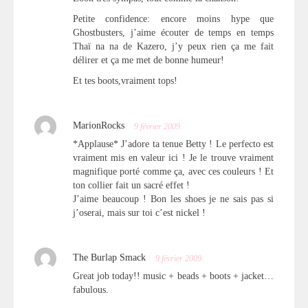
Petite confidence: encore moins hype que
Ghostbusters, j’aime écouter de temps en temps
Thaï na na de Kazero, j’y peux rien ça me fait
délirer et ça me met de bonne humeur!
Et tes boots,vraiment tops!
MarionRocks
9 février 2009
*Applause* J’adore ta tenue Betty ! Le perfecto est
vraiment mis en valeur ici ! Je le trouve vraiment
magnifique porté comme ça, avec ces couleurs ! Et
ton collier fait un sacré effet !
J’aime beaucoup ! Bon les shoes je ne sais pas si
j’oserai, mais sur toi c’est nickel !
The Burlap Smack
9 février 2009
Great job today!! music + beads + boots + jacket…
fabulous.