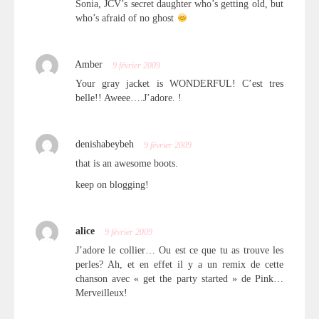
Sonia, JCV’s secret daughter who’s getting old, but
who’s afraid of no ghost
Amber
9 février 2009
Your gray jacket is WONDERFUL! C’est tres
belle!! Aweee….J’adore. !
denishabeybeh
9 février 2009
that is an awesome boots.
keep on blogging!
alice
9 février 2009
J’adore le collier… Ou est ce que tu as trouve les
perles? Ah, et en effet il y a un remix de cette
chanson avec « get the party started » de Pink…
Merveilleux!