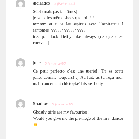
didiandco
9 février 2009
SOS (mais pas fantômes)
je veux les même shoes que toi !!!!
mmmm et si je les aspirais avec l’aspirateur à
fantômes ???????????????????
très joli look Bettty like always (ce que c’est
énervant)
julie
9 février 2009
Ce petit perfecto c’est une tuerie!! Tu es toute
jolie, comme toujours! ;) Au fait, as-tu reçu mon
mail concernant chictopia? Bisous Betty
Shadow
9 février 2009
Ghostly girls are my favourites!
Would you give me the privilege of the first dance?