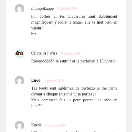
minopokanpe
9 février 2009
ton collier et tes chaussures sont absolument
magnifiques! j’adore ta tenue, elle te met bien en
valeur!
biz
Olivia (à Paris)
9 février 2009
Rôôôôôôôôôh le sautoir et le perfecto!!!!!Divine!!!
Enoo
9 février 2009
Tes boots sont sublimes, ce perfecto je me pame
devant à chaque fois que tu le portes ;)
Mais comment fais tu pour porter une robe en
jupe?!!
Keena
9 février 2009