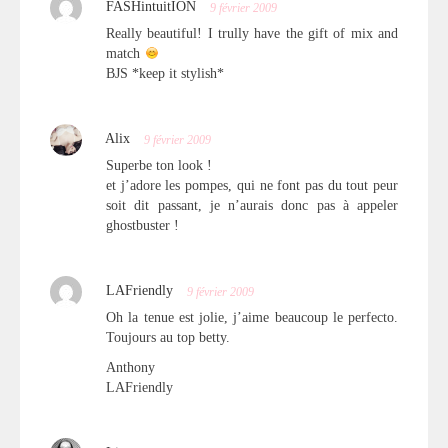
FASHintuitION
9 février 2009
Really beautiful! I trully have the gift of mix and
match
BJS *keep it stylish*
Alix
9 février 2009
Superbe ton look !
et j’adore les pompes, qui ne font pas du tout peur
soit dit passant, je n’aurais donc pas à appeler
ghostbuster !
LAFriendly
9 février 2009
Oh la tenue est jolie, j’aime beaucoup le perfecto.
Toujours au top betty.
Anthony
LAFriendly