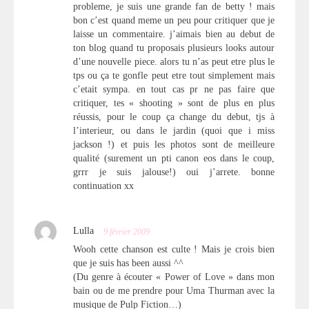
probleme, je suis une grande fan de betty ! mais
bon c’est quand meme un peu pour critiquer que je
laisse un commentaire. j’aimais bien au debut de
ton blog quand tu proposais plusieurs looks autour
d’une nouvelle piece. alors tu n’as peut etre plus le
tps ou ça te gonfle peut etre tout simplement mais
c’etait sympa. en tout cas pr ne pas faire que
critiquer, tes « shooting » sont de plus en plus
réussis, pour le coup ça change du debut, tjs à
l’interieur, ou dans le jardin (quoi que i miss
jackson !) et puis les photos sont de meilleure
qualité (surement un pti canon eos dans le coup,
grrr je suis jalouse!) oui j’arrete. bonne
continuation xx
Lulla
9 février 2009
Wooh cette chanson est culte ! Mais je crois bien
que je suis has been aussi ^^
(Du genre à écouter « Power of Love » dans mon
bain ou de me prendre pour Uma Thurman avec la
musique de Pulp Fiction…)