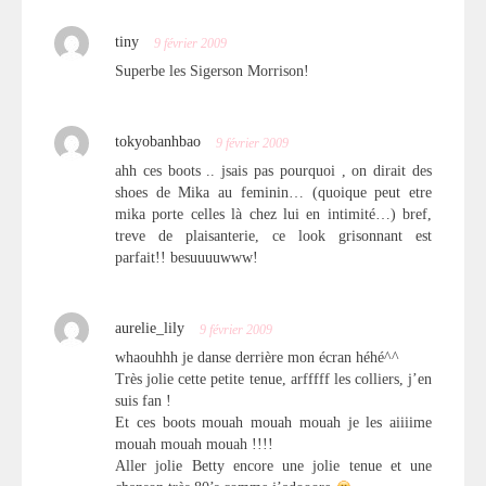
tiny
9 février 2009
Superbe les Sigerson Morrison!
tokyobanhbao
9 février 2009
ahh ces boots .. jsais pas pourquoi , on dirait des
shoes de Mika au feminin… (quoique peut etre
mika porte celles là chez lui en intimité…) bref,
treve de plaisanterie, ce look grisonnant est
parfait!! besuuuuwww!
aurelie_lily
9 février 2009
whaouhhh je danse derrière mon écran héhé^^
Très jolie cette petite tenue, arfffff les colliers, j’en
suis fan !
Et ces boots mouah mouah mouah je les aiiiime
mouah mouah mouah !!!!
Aller jolie Betty encore une jolie tenue et une