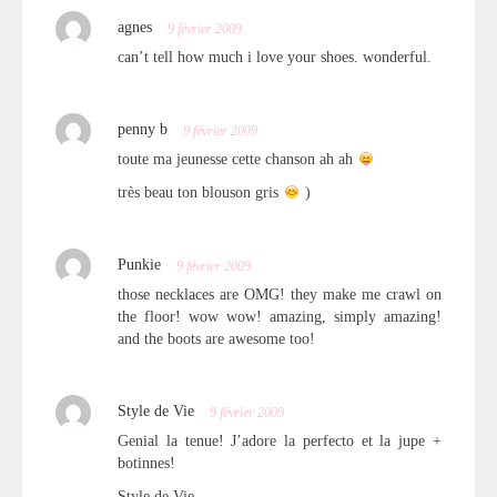
agnes
9 février 2009
can’t tell how much i love your shoes. wonderful.
penny b
9 février 2009
toute ma jeunesse cette chanson ah ah
très beau ton blouson gris
)
Punkie
9 février 2009
those necklaces are OMG! they make me crawl on
the floor! wow wow! amazing, simply amazing!
and the boots are awesome too!
Style de Vie
9 février 2009
Genial la tenue! J’adore la perfecto et la jupe +
botinnes!
Style de Vie