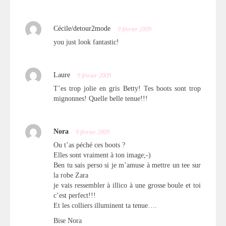
Cécile/detour2mode
9 février 2009
you just look fantastic!
Laure
9 février 2009
T’es trop jolie en gris Betty! Tes boots sont trop
mignonnes! Quelle belle tenue!!!
Nora
9 février 2009
Ou t’as péché ces boots ?
Elles sont vraiment à ton image;-)
Ben tu sais perso si je m’amuse à mettre un tee sur
la robe Zara
je vais ressembler à illico à une grosse boule et toi
c’est perfect!!!
Et les colliers illuminent ta tenue….
Bise Nora