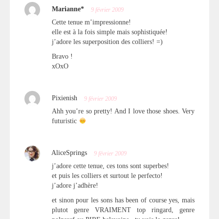
Marianne*
9 février 2009
Cette tenue m’impressionne!
elle est à la fois simple mais sophistiquée!
j’adore les superposition des colliers! =)
Bravo !
xOxO
Pixienish
9 février 2009
Ahh you’re so pretty! And I love those shoes. Very
futuristic
AliceSprings
9 février 2009
j’adore cette tenue, ces tons sont superbes!
et puis les colliers et surtout le perfecto!
j’adore j’adhère!
et sinon pour les sons has been of course yes, mais
plutot genre VRAIMENT top ringard, genre