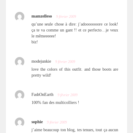
mamzelleso
9 février 2009
qu’une seule chose à dire: j’adooooooore ce look!
ça te va comme un gant !! et ce perfecto…je veux
le mêmeeeeee!
biz!
modejunkie
9 février 2009
love the colors of this outfit. and those boots are
pretty wild!
FashOnEarth
9 février 2009
100% fan des multicolliers !
sophie
9 février 2009
j’aime beaucoup ton blog, tes tenues, tout ça aucun