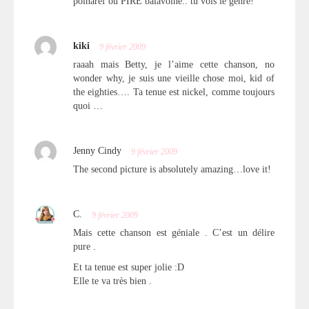
polnaref ou PIRE balavoine.. tu vois le genre!
kiki
9 février 2009
raaah mais Betty, je l’aime cette chanson, no
wonder why, je suis une vieille chose moi, kid of
the eighties…. Ta tenue est nickel, comme toujours
quoi …
Jenny Cindy
9 février 2009
The second picture is absolutely amazing…love it!
C.
9 février 2009
Mais cette chanson est géniale . C’est un délire
pure .
Et ta tenue est super jolie :D
Elle te va très bien .