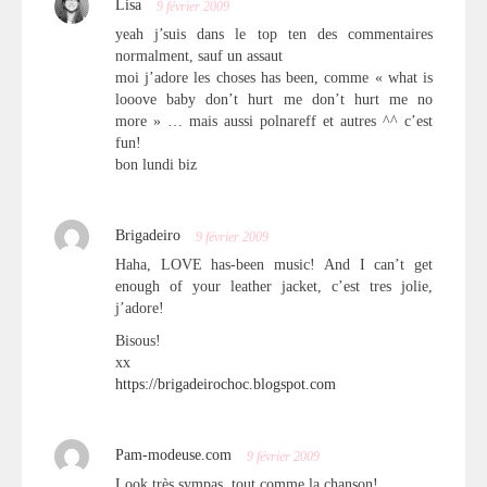
Lisa
9 février 2009
yeah j’suis dans le top ten des commentaires
normalment, sauf un assaut
moi j’adore les choses has been, comme « what is
looove baby don’t hurt me don’t hurt me no
more » … mais aussi polnareff et autres ^^ c’est
fun!
bon lundi biz
Brigadeiro
9 février 2009
Haha, LOVE has-been music! And I can’t get
enough of your leather jacket, c’est tres jolie,
j’adore!
Bisous!
xx
https://brigadeirochoc.blogspot.com
Pam-modeuse.com
9 février 2009
Look très sympas, tout comme la chanson!