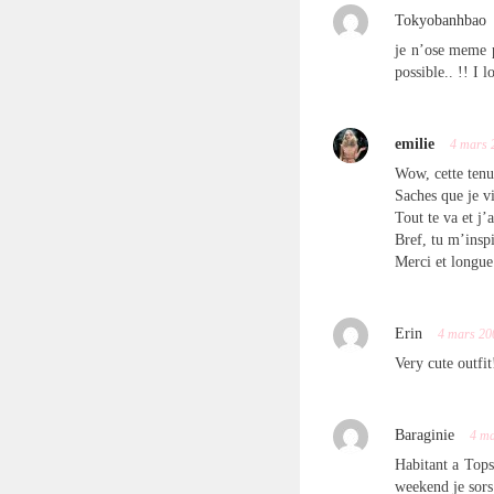
Tokyobanhbao
je n’ose meme p
possible.. !! I l
emilie
4 mars 
Wow, cette tenu
Saches que je vi
Tout te va et j’
Bref, tu m’insp
Merci et longue 
Erin
4 mars 20
Very cute outfit
Baraginie
4 m
Habitant a Tops
weekend je sors