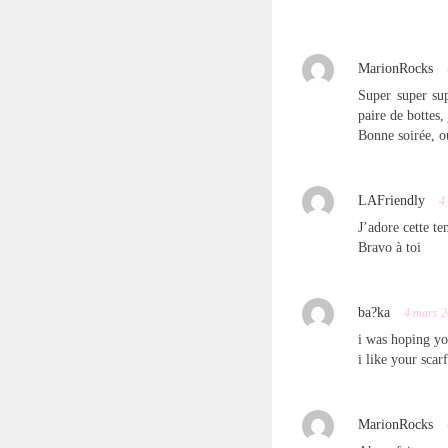
MarionRocks
Super super sup
paire de bottes,
Bonne soirée, o
LAFriendly
4
J’adore cette te
Bravo à toi
ba?ka
4 mars 
i was hoping yo
i like your scar
MarionRocks