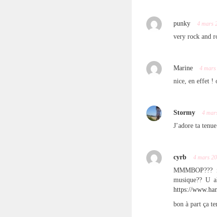
punky
4 mars 
very rock and r
Marine
4 mars
nice, en effet !
Stormy
4 mar
J’adore ta tenu
cyrb
4 mars 2
MMMBOP??? incr
musique?? U al
https://www.ha
bon à part ça te