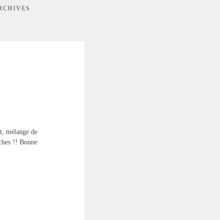
RCHIVES
t, mélange de
iches !! Bonne