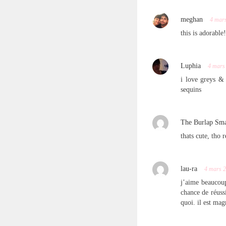
meghan
4 mar
this is adorable
Luphia
4 mars
i love greys &
sequins
The Burlap Sm
thats cute, tho 
lau-ra
4 mars 
j’aime beaucoup
chance de réuss
quoi. il est mag