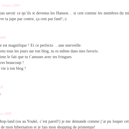
4 mars 2009
as savoir ce qu’ils st devenus les Hanson… si cest comme les membres du mi
ove ta jupe par contre, ça cest pas fané!;-)
2009
e est magnifique ! Et ce perfecto …une merveille.
ens tous les jours sur ton blog, tu es même dans mes favoris.
aime le fait que tu t’amuses avec tes fringues.
ires beaucoup !
vie à ton blog !
09
!
ars 2009
hop-land (ou au Youké, c’est pareil!) je me demande comme j’ai pu louper cett
 de mon hibernation et je fais mon shopping de printemps!