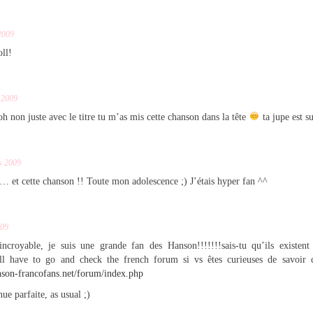
2009
oll!
 2009
 oh non juste avec le titre tu m’as mis cette chanson dans la tête
ta jupe est 
s 2009
e… et cette chanson !! Toute mon adolescence ;) J’étais hyper fan ^^
009
oyable, je suis une grande fan des Hanson!!!!!!!sais-tu qu’ils existent 
l have to go and check the french forum si vs êtes curieuses de savoir c
nson-francofans.net/forum/index.php
nue parfaite, as usual ;)