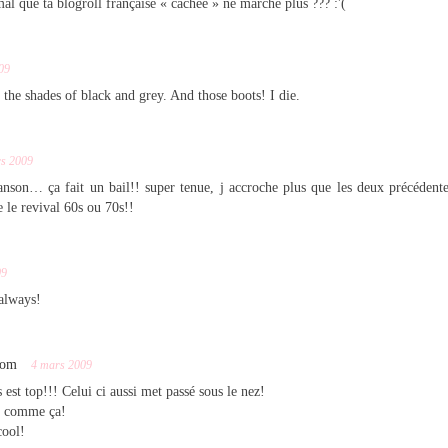
al que ta blogroll française « cachée » ne marche plus ??? :'(
09
 the shades of black and grey. And those boots! I die.
s 2009
nson… ça fait un bail!! super tenue, j accroche plus que les deux précédent
e le revival 60s ou 70s!!
09
 always!
com
4 mars 2009
 est top!!! Celui ci aussi met passé sous le nez!
te comme ça!
cool!