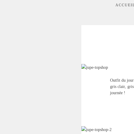
ACCUEI
Outfit du jou
gris clair, gr
journée !