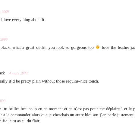
s 2009
! i love everything about it
 2009
 black, what a great outfit, you look so gorgeous too
love the leather ja
ack
4 mars 2009
really it’d be pretty plain without those sequins–nice touch.
2009
. tu brilles beaucoup en ce moment et ce n’est pas pour me déplaire ! et le p
ir à le commander alors que je cherchais un autre blouson j’en parle justement
nifique tu as eu du flair.