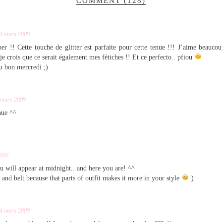
COMMENT (128)
4 mars 2009
er !! Cette touche de glitter est parfaite pour cette tenue !!! J’aime beaucoup
 je crois que ce serait également mes fétiches !! Et ce perfecto.. pfiou
u bon mercredi ;)
 mars 2009
nue ^^
2009
u will appear at midnight.. and here you are! ^^
f and belt because that parts of outfit makes it more in your style
)
4 mars 2009