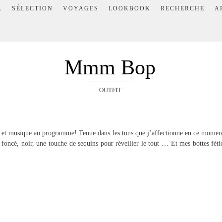
L
SÉLECTION
VOYAGES
LOOKBOOK
RECHERCHE
A
Mmm Bop
OUTFIT
r et musique au programme! Tenue dans les tons que j’affectionne en ce momen
is foncé, noir, une touche de sequins pour réveiller le tout … Et mes bottes fét