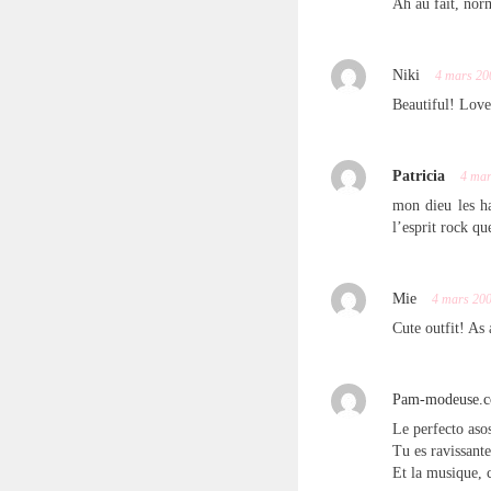
Ah au fait, norm
Niki
4 mars 20
Beautiful! Love
Patricia
4 mar
mon dieu les ha
l’esprit rock qu
Mie
4 mars 20
Cute outfit! As
Pam-modeuse.
Le perfecto asos
Tu es ravissan
Et la musique, 