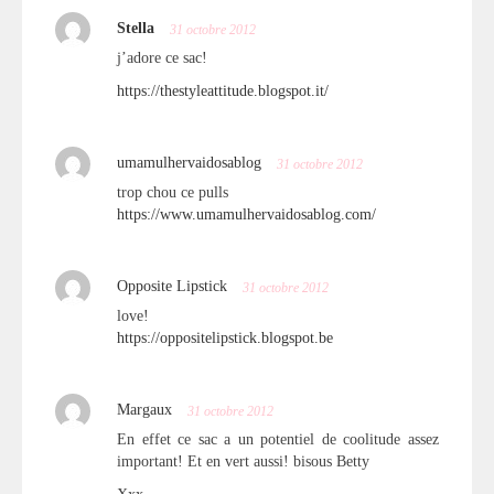
Stella
31 octobre 2012
j’adore ce sac!
https://thestyleattitude.blogspot.it/
umamulhervaidosablog
31 octobre 2012
trop chou ce pulls
https://www.umamulhervaidosablog.com/
Opposite Lipstick
31 octobre 2012
love!
https://oppositelipstick.blogspot.be
Margaux
31 octobre 2012
En effet ce sac a un potentiel de coolitude assez
important! Et en vert aussi! bisous Betty