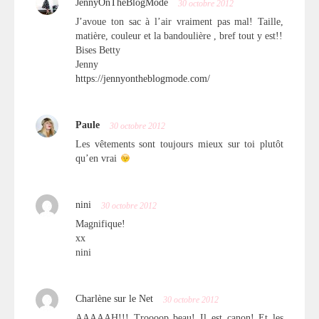
JennyOnTheBlogMode
30 octobre 2012
J’avoue ton sac à l’air vraiment pas mal! Taille,
matière, couleur et la bandoulière , bref tout y est!!
Bises Betty
Jenny
https://jennyontheblogmode.com/
Paule
30 octobre 2012
Les vêtements sont toujours mieux sur toi plutôt
qu’en vrai
nini
30 octobre 2012
Magnifique!
xx
nini
Charlène sur le Net
30 octobre 2012
AAAAAH!!! Troooop beau! Il est canon! Et les