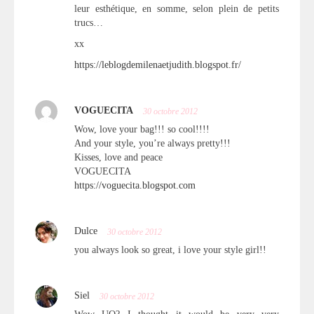
leur esthétique, en somme, selon plein de petits
trucs…
xx
https://leblogdemilenaetjudith.blogspot.fr/
VOGUECITA
30 octobre 2012
Wow, love your bag!!! so cool!!!!
And your style, you’re always pretty!!!
Kisses, love and peace
VOGUECITA
https://voguecita.blogspot.com
Dulce
30 octobre 2012
you always look so great, i love your style girl!!
Siel
30 octobre 2012