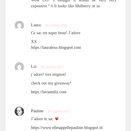
Wow UO? I thought it would be very very
expensive ! ö It looks like Mulberry or so
Laura
30 octobre 2012
Ce sac est super beau! J’adore
XX
https://lauralexo.blogspot.com
Liz
30 octobre 2012
j’adore! tres mignon!
check out my giveaway!
https://lavieenliz.com
Pauline
30 octobre 2012
J’adore le sac
https://www.ellesappellepauline.blogspot.nl