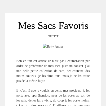
ACCUEIL
SÉLECTION
VOYAGES
Mes Sacs Favoris
LOOKBOOK
RECHERCHE
OUTFIT
ARCHIVES
Bon en fait cet article ce n’est pas l’énumération par
ordre de préférence de mes sacs, juste un constat. j’ai
une belle petite collection de sacs, des couteux, des
moins couteux. je les aime tous, mais je ne les traite
pas de la même façon.
Et c’est là que je voulais en venir, mes précieux, je les
porte avec appréhension, peur de les poser au sol, de
les salir, de les faire vivre, du coup je les porte moins.
(Dox dox dox paradoxe) D’ailleurs un de mes sacs