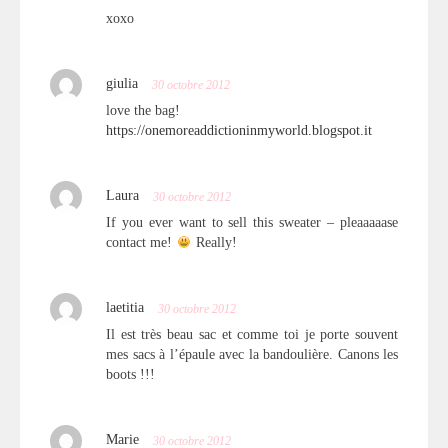
xoxo
giulia
30 octobre 2012
love the bag!
https://onemoreaddictioninmyworld.blogspot.it
Laura
30 octobre 2012
If you ever want to sell this sweater – pleaaaaase
contact me!
Really!
laetitia
30 octobre 2012
Il est très beau sac et comme toi je porte souvent
mes sacs à l’épaule avec la bandoulière. Canons les
boots !!!
Marie
30 octobre 2012