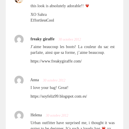
this look is absolutely adorable!!
XO Sahra
EffortlessCool
freaky giraffe
30 octobre 2012
J’aime beaucoup les boots! La couleur du sac est
parfaite, ainsi que sa forme, j’aime beaucoup.
https://www.freakygiraffe.com/
Anna
30 octobre 2012
I love your bag! Great!
https://soyfeliz99.blogspot.com.es/
Helena
30 octobre 2012
Urban outfitter have surprised me, i thought it was
going to be designer. It’s such a lovely bag
xx