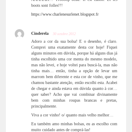
boots sont folles!!!
https://www.charlenesurlenet.blogspot.fr
Cinderela
30 octobre 2012
Adoro a cor da sua bolsa! E o desenho, é claro.
Comprei uma exatamente desta cor hoje! Fiquei
alguns minutos em dúvida, porque há alguns dias já
tinha escolhido uma cor menta do mesmo modelo,
mas não levei, e hoje voltei para buscá-la, mas não
tinha mais… então, tinha a opção de levar um
marrom bem diferente e esta cor de vinho, que me
chamou bastante atenção, então escolhi esta. Acabei
de chegar e ainda estava em dúvida quanto à cor…
quer saber? Acho que vai combinar divinamente
bem com minhas roupas brancas e pretas,
principalmente.
Viva a cor vinho! o/ quanto mais velho melhor…
Eu também amo minhas bolsas, eu as escolho com
muito cuidado antes de comprá-las!