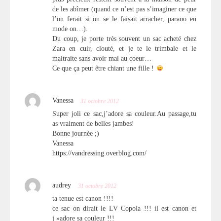
de les abîmer (quand ce n’est pas s’imaginer ce que
l’on ferait si on se le faisait arracher, parano en
mode on…).
Du coup, je porte très souvent un sac acheté chez
Zara en cuir, clouté, et je te le trimbale et le
maltraite sans avoir mal au coeur…
Ce que ça peut être chiant une fille !
Vanessa
31 octobre 2012
Super joli ce sac,j’adore sa couleur.Au passage,tu
as vraiment de belles jambes!
Bonne journée ;)
Vanessa
https://vandressing.overblog.com/
audrey
31 octobre 2012
ta tenue est canon !!!!
ce sac on dirait le LV Copola !!! il est canon et
j »adore sa couleur !!!