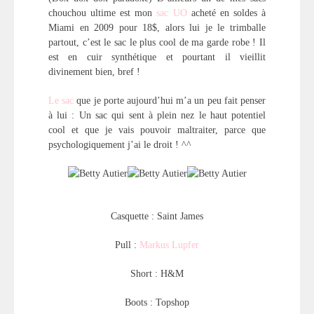
chouchou ultime est mon
sac UO
acheté en soldes à
Miami en 2009 pour 18$, alors lui je le trimballe
partout, c’est le sac le plus cool de ma garde robe ! Il
est en cuir synthétique et pourtant il vieillit
divinement bien, bref !
Le sac
que je porte aujourd’hui m’a un peu fait penser
à lui : Un sac qui sent à plein nez le haut potentiel
cool et que je vais pouvoir maltraiter, parce que
psychologiquement j’ai le droit ! ^^
Casquette : Saint James
Pull :
Markus Lupfer
Short : H&M
Boots : Topshop