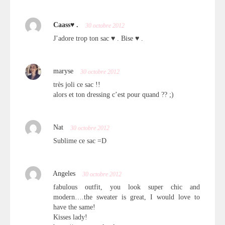
Caass♥ .
30 octobre 2012
J’adore trop ton sac ♥ . Bise ♥ .
maryse
30 octobre 2012
très joli ce sac !!
alors et ton dressing c’est pour quand ?? ;)
Nat
30 octobre 2012
Sublime ce sac =D
Angeles
30 octobre 2012
fabulous outfit, you look super chic and
modern….the sweater is great, I would love to
have the same!
Kisses lady!