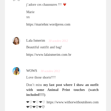
j’adore ces chaussures !!!
Marie
xx
https://mariehnr.wordpress.com
Lala Ismerim
30 octobre 2012
Beautiful outifit and bag!
https://www.lalaismerim.com.br
WOWS
30 octobre 2012
Love those shorts!!!!
Don’t miss
my last post where I show an outfit
with some Animal Print touches (watch
included!!!!)
.
❤♡❤♡❤♡
https://www.withorwithoutshoes.com
❤♡❤♡❤♡