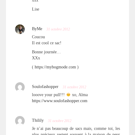
xxx
Lise
ByMe
31 octobre 2012
Coucou
Il est cool ce sac!
Bonne journée…
XXx
(
https://mybogmode.com
)
Soulofashopper
31 octobre 2012
looove your pull!!!
xo, Alma
https://www.soulofashopper.com
Thilily
31 octobre 2012
Je n’ai pas beaucoup de sacs mais, comme toi, les
plus précieux restent souvent à la maison de peur