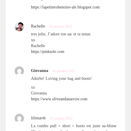
https://lapetiterobenoire-ale.blogspot.com
Rachelle
31 octobre 2012
tres jolie, J’adore ton sac et ta tenue.
xo
Rachelle
https://pinksole.com
Giovanna
31 octobre 2012
Adorbs! Loving your bag and boots!
xx
Giovanna
https://www.oliveandanarrow.com
lilimarsh
31 octobre 2012
La combo pull + short + boots est juste su-blime