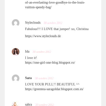
of-an-everlasting-love-goodbye-to-the-louis-
vuitton-speedy-bag/
Styleclouds
30 octobre 2012
Fabulous!!! I LOVE that jumper! xo, Christina
https://www.styleclouds.de
Ida
30 octobre 2012
I love it!
https://one-girl-one-blog.blogspot.ro/
Sara
30 octobre 2012
LOVE YOUR PULL!! BEAUTIFUL ^^
https://greentea-saragoldar.blogspot.com.es/
sahra
30 octobre 2012