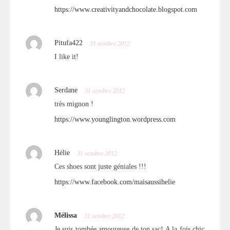
https://www.creativityandchocolate.blogspot.com
Pitufa422
31 octobre 2012
I like it!
Serdane
31 octobre 2012
très mignon !
https://www.younglington.wordpress.com
Hélie
31 octobre 2012
Ces shoes sont juste géniales !!!
https://www.facebook.com/maisaussihelie
Mélissa
31 octobre 2012
Je suis tombée amoureuse de ton sac! A la fois chic