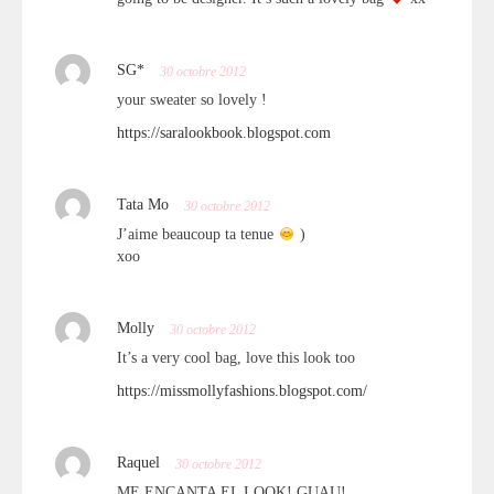
SG*
30 octobre 2012
your sweater so lovely !
https://saralookbook.blogspot.com
Tata Mo
30 octobre 2012
J’aime beaucoup ta tenue
)
xoo
Molly
30 octobre 2012
It’s a very cool bag, love this look too
https://missmollyfashions.blogspot.com/
Raquel
30 octobre 2012
ME ENCANTA EL LOOK! GUAU!