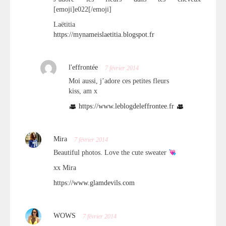
[emoji]e022[/emoji] ️
Laëtitia
https://mynameislaetitia.blogspot.fr
l'effrontée
7 février 2014
Moi aussi, j’adore ces petites fleurs
kiss, am x
https://www.leblogdeleffrontee.fr
Mira
7 février 2014
Beautiful photos. Love the cute sweater
xx Mira
https://www.glamdevils.com
WOWS
7 février 2014