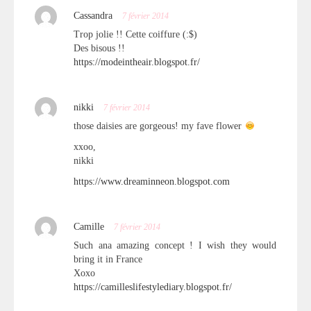
Cassandra
7 février 2014
Trop jolie !! Cette coiffure (:$)
Des bisous !!
https://modeintheair.blogspot.fr/
nikki
7 février 2014
those daisies are gorgeous! my fave flower
xxoo,
nikki
https://www.dreaminneon.blogspot.com
Camille
7 février 2014
Such ana amazing concept ! I wish they would
bring it in France
Xoxo
https://camilleslifestylediary.blogspot.fr/