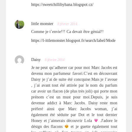
https://sweetchillibyhana.blogspot.cz/
little monster
8 février 2014
Comme je t’envie!!! Ca devait être génial!!
https://l-ittlemonster.blogspot.fr/search/label/Mode
Daisy
8 février 2014
Je ne peut qu’adherer car pour moi Marc Jacobs est
devenu mon parfumeur favori.C’est en découvrant
Daisy je j’ai de suite été concquise.Mais je l’avoue
, j’ai avant tout été attirée par le nom du parfum
car avoir un flacon (de plus très joli) qui porte mon
prénom c’est un must pour moi.Depuis, je suis
devenue addict à Marc Jacobs. Daisy reste mon
préferé ainsi que Marc Jacobs woman, j’ai
également été séduite par Dot et le tout dernier
Honey et j’aimerais découvrir Lola
.J'adore le
désign des flacons
et je guette également tout