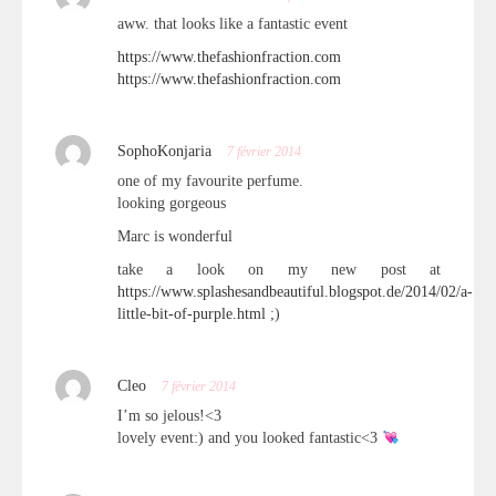
aww. that looks like a fantastic event
https://www.thefashionfraction.com
https://www.thefashionfraction.com
SophoKonjaria
7 février 2014
one of my favourite perfume.
looking gorgeous
Marc is wonderful
take a look on my new post at
https://www.splashesandbeautiful.blogspot.de/2014/02/a-
little-bit-of-purple.html
;)
Cleo
7 février 2014
I’m so jelous!<3
lovely event:) and you looked fantastic<3