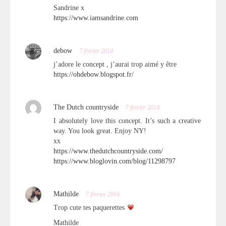
Sandrine x
https://www.iamsandrine.com
debow
7 février 2014
j’adore le concept , j’aurai trop aimé y être
https://ohdebow.blogspot.fr/
The Dutch countryside
7 février 2014
I absolutely love this concept. It’s such a creative
way. You look great. Enjoy NY!
xx
https://www.thedutchcountryside.com/
https://www.bloglovin.com/blog/11298797
Mathilde
7 février 2014
Trop cute tes paquerettes
Mathilde