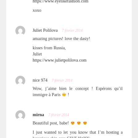
https://www.eyelikefashion.com
xoxo
Juliet Polilova
7 février 2014
amazing pictures! love the dasiy!
kisses from Russia,
Juliet
https://www.julietpolilova.com
nice 974
7 février 2014
Wow, j’aime bien le concept ! Espérons qu’il
immigre à Paris
!
mirna
7 février 2014
Beautiful post, babe!
I just wanted to let you know that I’m hosting a