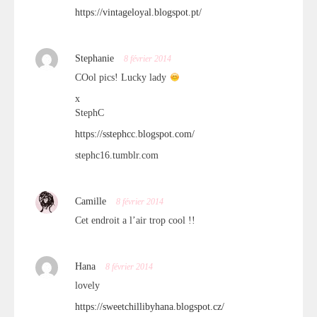
https://vintageloyal.blogspot.pt/
Stephanie
8 février 2014
COol pics! Lucky lady
x
StephC
https://sstephcc.blogspot.com/
stephc16.tumblr.com
Camille
8 février 2014
Cet endroit a l’air trop cool !!
Hana
8 février 2014
lovely
https://sweetchillibyhana.blogspot.cz/