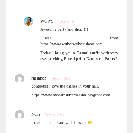
..
WOWS
7 février 2014
Awesome party and shop!!!!
Kisses from
https://www.withorwithoutshoes.com
Today I bring you
a Casual outfit with very
eye-catching Floral print Neoprene Pants!!
rhiannon
7 février 2014
gorgeous! i love the daisies in your hair.
https://www.modernsuburbanites.blogspot.com
Neha
7 février 2014
Love the cute braid with flowers