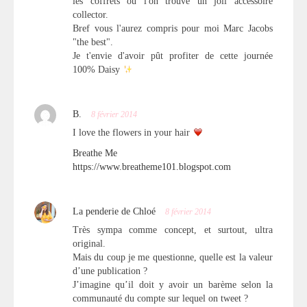
les coffrets où l'on trouve un joli accessoire
collector.
Bref vous l'aurez compris pour moi Marc Jacobs
"the best".
Je t'envie d'avoir pût profiter de cette journée
100% Daisy
B.
8 février 2014
I love the flowers in your hair
Breathe Me
https://www.breatheme101.blogspot.com
La penderie de Chloé
8 février 2014
Très sympa comme concept, et surtout, ultra
original.
Mais du coup je me questionne, quelle est la valeur
d’une publication ?
J’imagine qu’il doit y avoir un barème selon la
communauté du compte sur lequel on tweet ?