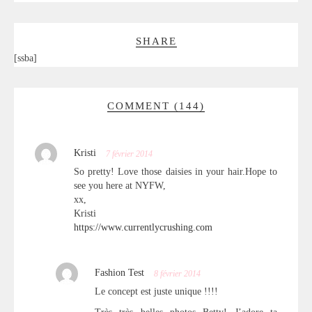
SHARE
[ssba]
COMMENT (144)
Kristi
7 février 2014
So pretty! Love those daisies in your hair.Hope to
see you here at NYFW,
xx,
Kristi
https://www.currentlycrushing.com
Fashion Test
8 février 2014
Le concept est juste unique !!!!