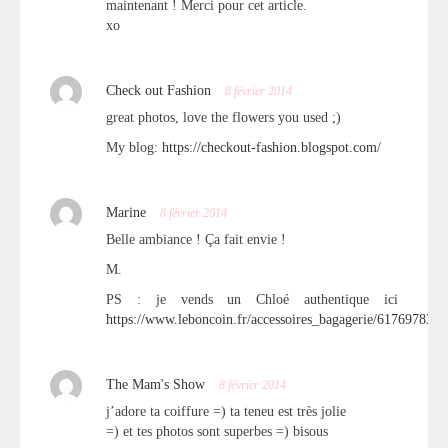
maintenant ! Merci pour cet article.
xo
Check out Fashion
8 février 2014
great photos, love the flowers you used ;)
My blog:
https://checkout-fashion.blogspot.com/
Marine
8 février 2014
Belle ambiance ! Ça fait envie !
M.
PS : je vends un Chloé authentique ici
https://www.leboncoin.fr/accessoires_bagagerie/617697835.
The Mam's Show
8 février 2014
j’adore ta coiffure =) ta teneu est très jolie
=) et tes photos sont superbes =) bisous