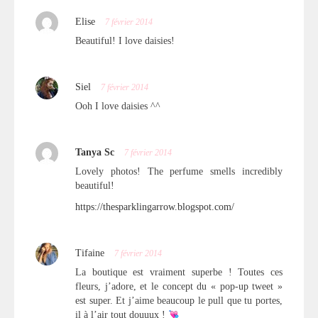
Elise
7 février 2014
Beautiful! I love daisies!
Siel
7 février 2014
Ooh I love daisies ^^
Tanya Sc
7 février 2014
Lovely photos! The perfume smells incredibly
beautiful!
https://thesparklingarrow.blogspot.com/
Tifaine
7 février 2014
La boutique est vraiment superbe ! Toutes ces
fleurs, j’adore, et le concept du « pop-up tweet »
est super. Et j’aime beaucoup le pull que tu portes,
il à l’air tout douuux !