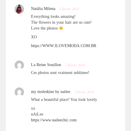
Natália Milena
7 février 2014
Everything looks amazing!
The flowers in your hair are so cute!
Love the photos
XO
https://WWW.ILOVEMODA.COM.BR
La Reine Souillon
7 février 2014
Ces photos sont vraiment sublimes!
my moleskine by nailee
7 février 2014
What a beautiful place! You look lovely
xx
nAiLee
https://www.naileechic.com