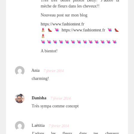
Très très belles photos Betty! J’adore ta
mèche de fleurs dans les cheveux!!
Nouveau post sur mon blog
https://www.fashiontest.fr
https://www.fashiontest.fr
A bientot!
Ania
7 février 2014
charming!
Danisha
7 février 2014
Très sympa comme concept
Laëtitia
7 février 2014
J’adore les fleurs dans tes cheveux