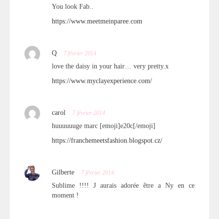
You look Fab..
https://www.meetmeinparee.com
Q
7 février 2014
love the daisy in your hair… very pretty.x
https://www.myclayexperience.com/
carol
7 février 2014
huuuuuuge marc [emoji]e20c[/emoji]
https://franchemeetsfashion.blogspot.cz/
Gilberte
7 février 2014
Sublime !!!! J aurais adorée être a Ny en ce
moment !