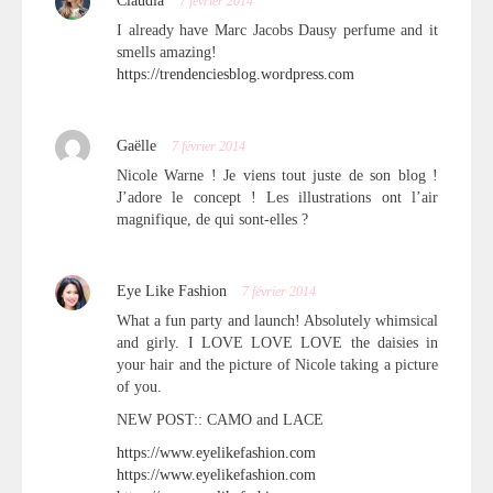
Claudia
7 février 2014
I already have Marc Jacobs Dausy perfume and it
smells amazing!
https://trendenciesblog.wordpress.com
Gaëlle
7 février 2014
Nicole Warne ! Je viens tout juste de son blog !
J’adore le concept ! Les illustrations ont l’air
magnifique, de qui sont-elles ?
Eye Like Fashion
7 février 2014
What a fun party and launch! Absolutely whimsical
and girly. I LOVE LOVE LOVE the daisies in
your hair and the picture of Nicole taking a picture
of you.
NEW POST:: CAMO and LACE
https://www.eyelikefashion.com
https://www.eyelikefashion.com