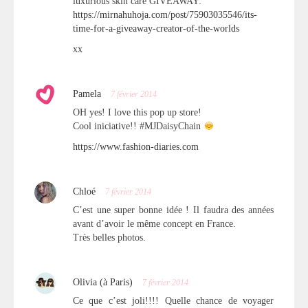
luxurious skin care GIVEAWAY:
https://mirnahuhoja.com/post/75903035546/its-
time-for-a-giveaway-creator-of-the-worlds
xx
Pamela
7 février 2014
OH yes! I love this pop up store!
Cool iniciative!! #MJDaisyChain
https://www.fashion-diaries.com
Chloé
7 février 2014
C’est une super bonne idée ! Il faudra des années
avant d’avoir le même concept en France.
Très belles photos.
Olivia (à Paris)
7 février 2014
Ce que c’est joli!!!! Quelle chance de voyager