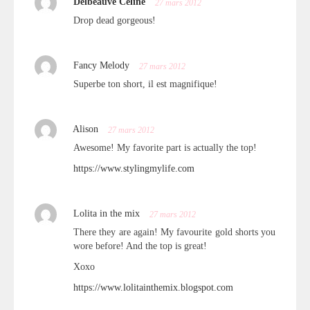
Delbeauve Céline
27 mars 2012
Drop dead gorgeous!
Fancy Melody
27 mars 2012
Superbe ton short, il est magnifique!
Alison
27 mars 2012
Awesome! My favorite part is actually the top!
https://www.stylingmylife.com
Lolita in the mix
27 mars 2012
There they are again! My favourite gold shorts you
wore before! And the top is great!
Xoxo
https://www.lolitainthemix.blogspot.com