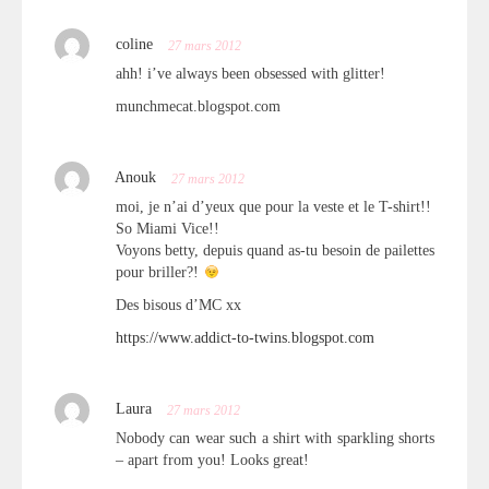
coline
27 mars 2012
ahh! i’ve always been obsessed with glitter!
munchmecat.blogspot.com
Anouk
27 mars 2012
moi, je n’ai d’yeux que pour la veste et le T-shirt!!
So Miami Vice!!
Voyons betty, depuis quand as-tu besoin de pailettes
pour briller?!
Des bisous d’MC xx
https://www.addict-to-twins.blogspot.com
Laura
27 mars 2012
Nobody can wear such a shirt with sparkling shorts
– apart from you! Looks great!