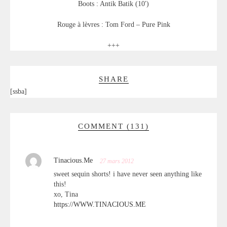
Boots : Antik Batik (10′)
Rouge à lèvres : Tom Ford – Pure Pink
+++
SHARE
[ssba]
COMMENT (131)
Tinacious.Me
27 mars 2012
sweet sequin shorts! i have never seen anything like
this!
xo, Tina
https://WWW.TINACIOUS.ME