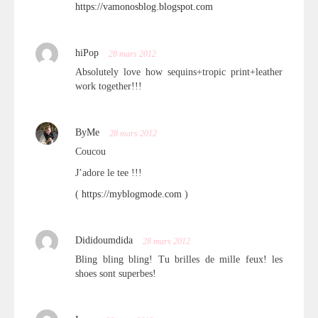
https://vamonosblog.blogspot.com
hiPop
28 mars 2012
Absolutely love how sequins+tropic print+leather
work together!!!
ByMe
28 mars 2012
Coucou
J’adore le tee !!!
(
https://myblogmode.com
)
Dididoumdida
28 mars 2012
Bling bling bling! Tu brilles de mille feux! les
shoes sont superbes!