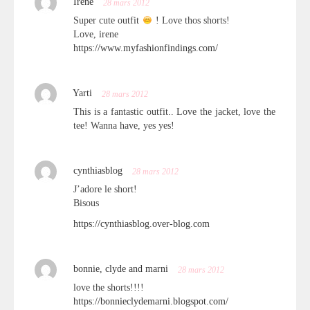
Irene
28 mars 2012
Super cute outfit
! Love thos shorts!
Love, irene
https://www.myfashionfindings.com/
Yarti
28 mars 2012
This is a fantastic outfit.. Love the jacket, love the
tee! Wanna have, yes yes!
cynthiasblog
28 mars 2012
J’adore le short!
Bisous
https://cynthiasblog.over-blog.com
bonnie, clyde and marni
28 mars 2012
love the shorts!!!!
https://bonnieclydemarni.blogspot.com/