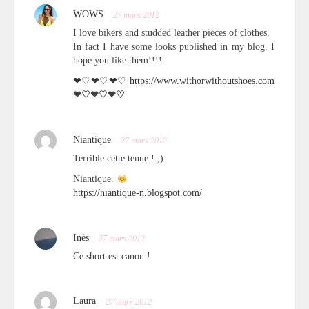
WOWS
27 mars 2012
I love bikers and studded leather pieces of clothes.
In fact I have some looks published in my blog. I
hope you like them!!!!
❤♡❤♡❤♡
https://www.withorwithoutshoes.com
❤♡❤♡❤♡
Niantique
27 mars 2012
Terrible cette tenue ! ;)
Niantique.
https://niantique-n.blogspot.com/
Inès
27 mars 2012
Ce short est canon !
Laura
27 mars 2012