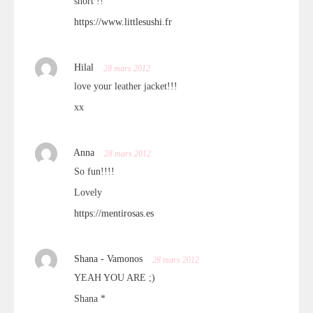
short !!
https://www.littlesushi.fr
Hilal
28 mars 2012
love your leather jacket!!!
xx
Anna
28 mars 2012
So fun!!!!
Lovely
https://mentirosas.es
Shana - Vamonos
28 mars 2012
YEAH YOU ARE ;)
Shana *