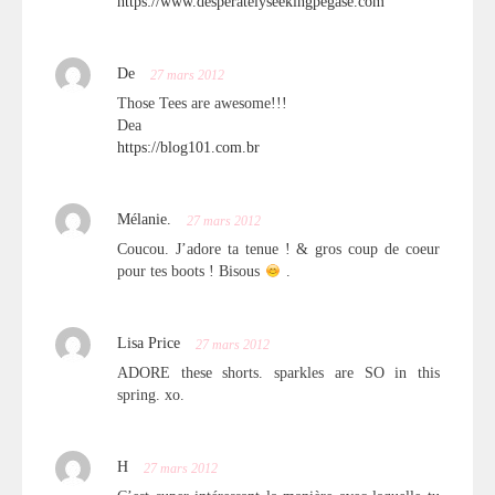
https://www.desperatelyseekingpegase.com
De
27 mars 2012
Those Tees are awesome!!!
Dea
https://blog101.com.br
Mélanie.
27 mars 2012
Coucou. J’adore ta tenue ! & gros coup de coeur
pour tes boots ! Bisous
.
Lisa Price
27 mars 2012
ADORE these shorts. sparkles are SO in this
spring. xo.
H
27 mars 2012