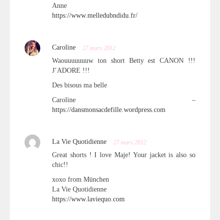
Anne
https://www.melledubndidu.fr/
Caroline
27 mars 2012
Waouuuuuuuw ton short Betty est CANON !!!
J’ADORE !!!
Des bisous ma belle
Caroline –
https://dansmonsacdefille.wordpress.com
La Vie Quotidienne
27 mars 2012
Great shorts ! I love Maje! Your jacket is also so
chic!!
xoxo from München
La Vie Quotidienne
https://www.laviequo.com