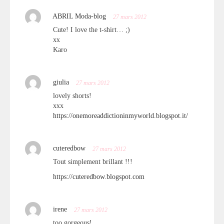
ABRIL Moda-blog
27 mars 2012
Cute! I love the t-shirt… ;)
xx
Karo
giulia
27 mars 2012
lovely shorts!
xxx
https://onemoreaddictioninmyworld.blogspot.it/
cuteredbow
27 mars 2012
Tout simplement brillant !!!
https://cuteredbow.blogspot.com
irene
27 mars 2012
too gorgeous!