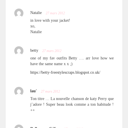
Natalie
27 mars 2012
in love with your jacket!
xo,
Natalie
betty
27 mars 2012
one of my fav outfits Betty …. arr love how we
have the same name x x ;)
https://betty-freestylescraps.blogspot.co.uk/
lau'
27 mars 2012
Ton titre … La nouvelle chanson de katy Perry que
j’adore ! Super beau look comme a ton habitude !
++