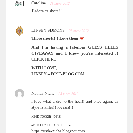
Caroline
28 mars 2012
J’adore ce short !!
LINSEY SIJMONS
28 mars 2012
Those shorts!!! Love them
And I'm having a fabulous GUESS HEELS
GIVEAWAY and I know you're interested ;)
CLICK HERE
WITH LOVE,
LINSEY –
POSE-BLOG.COM
Nathan Niche
28 mars 2012
i love what u did to the heel!! and once again, ur
style is killer!! lovesss!!!
keep rockin’ bets!
-FIND YOUR NICHE-
https://style-niche.blogspot.com