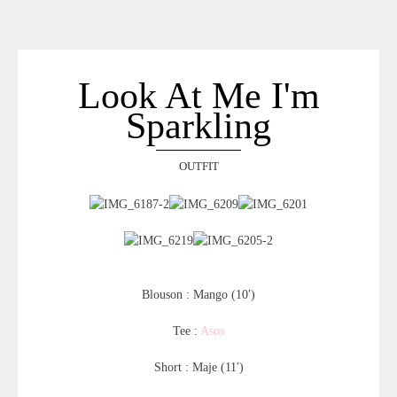
ACCUEIL
SÉLECTION
VOYAGES
Look At Me I'm
LOOKBOOK
Sparkling
RECHERCHE
ARCHIVES
OUTFIT
Blouson : Mango (10′)
Tee :
Asos
Short : Maje (11′)