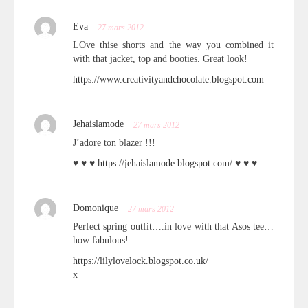
Eva
27 mars 2012
LOve thise shorts and the way you combined it
with that jacket, top and booties. Great look!
https://www.creativityandchocolate.blogspot.com
Jehaislamode
27 mars 2012
J’adore ton blazer !!!
♥ ♥ ♥
https://jehaislamode.blogspot.com/
♥ ♥ ♥
Domonique
27 mars 2012
Perfect spring outfit….in love with that Asos tee…
how fabulous!
https://lilylovelock.blogspot.co.uk/
x