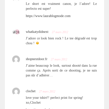
Le short est vraiment canon, je l’adore! Le
perfecto est super!
https://www.laurablogmode.com
whatkatydidnext
27 mars 2012
J’adore ce look bien rock ! Le tee dégradé est trop
chou !
shopnextdoor.fr
27 mars 2012
J’aime beaucoup le look, surtout shooté dans la rue
comme ça. Après sorti de ce shooting, je ne suis
pas sûr d’adhérer…
clochet
27 mars 2012
love your tshirt!! perfect print for spring!
xo,Clochet