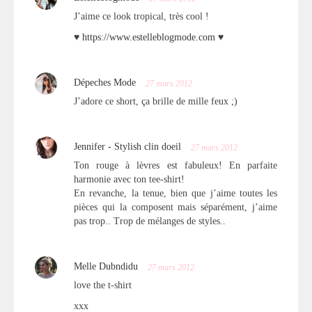
J’aime ce look tropical, très cool !
♥
https://www.estelleblogmode.com
♥
Dépeches Mode
27 mars 2012
J’adore ce short, ça brille de mille feux ;)
Jennifer - Stylish clin doeil
27 mars 2012
Ton rouge à lèvres est fabuleux! En parfaite
harmonie avec ton tee-shirt!
En revanche, la tenue, bien que j’aime toutes les
pièces qui la composent mais séparément, j’aime
pas trop.. Trop de mélanges de styles..
Melle Dubndidu
27 mars 2012
love the t-shirt
xxx