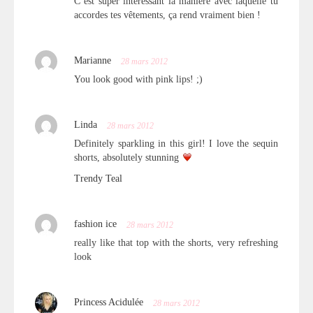
C’est super intéressant la manière avec laquelle tu
accordes tes vêtements, ça rend vraiment bien !
Marianne
28 mars 2012
You look good with pink lips! ;)
Linda
28 mars 2012
Definitely sparkling in this girl! I love the sequin
shorts, absolutely stunning
Trendy Teal
fashion ice
28 mars 2012
really like that top with the shorts, very refreshing
look
Princess Acidulée
28 mars 2012