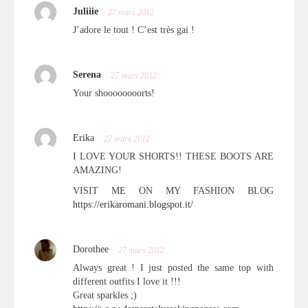
Juliiie
27 mars 2012
J’adore le tout ! C’est très gai !
Serena
27 mars 2012
Your shoooooooorts!
Erika
27 mars 2012
I LOVE YOUR SHORTS!! THESE BOOTS ARE
AMAZING!
VISIT ME ON MY FASHION BLOG
https://erikaromani.blogspot.it/
Dorothee
27 mars 2012
Always great ! I just posted the same top with
different outfits I love it !!!
Great sparkles ;)