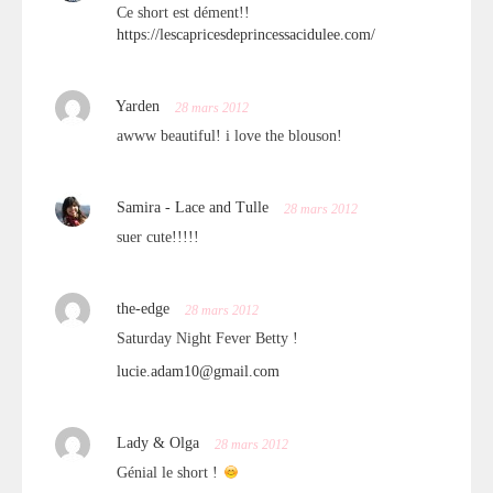
Ce short est dément!!
https://lescapricesdeprincessacidulee.com/
Yarden
28 mars 2012
awww beautiful! i love the blouson!
Samira - Lace and Tulle
28 mars 2012
suer cute!!!!!
the-edge
28 mars 2012
Saturday Night Fever Betty !
lucie.adam10@gmail.com
Lady & Olga
28 mars 2012
Génial le short !