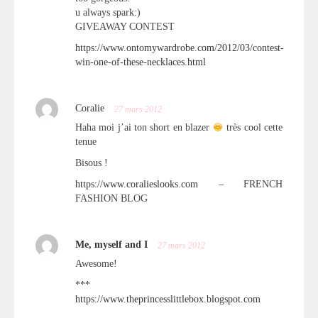
u always spark:)
GIVEAWAY CONTEST
https://www.ontomywardrobe.com/2012/03/contest-
win-one-of-these-necklaces.html
Coralie
27 mars 2012
Haha moi j’ai ton short en blazer
très cool cette
tenue
Bisous !
https://www.coralieslooks.com
– FRENCH
FASHION BLOG
Me, myself and I
27 mars 2012
Awesome!
***
https://www.theprincesslittlebox.blogspot.com