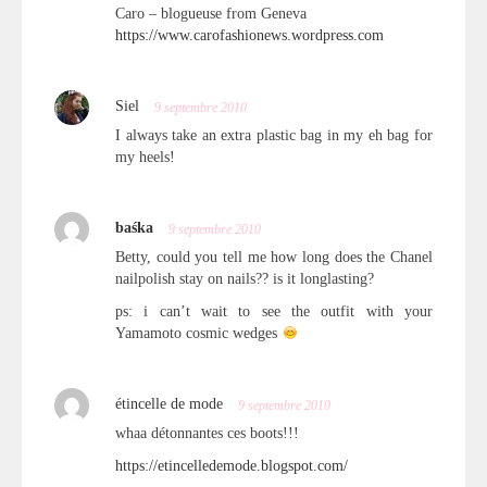
Caro – blogueuse from Geneva
https://www.carofashionews.wordpress.com
Siel
9 septembre 2010
I always take an extra plastic bag in my eh bag for
my heels!
baśka
9 septembre 2010
Betty, could you tell me how long does the Chanel
nailpolish stay on nails?? is it longlasting?
ps: i can’t wait to see the outfit with your
Yamamoto cosmic wedges
étincelle de mode
9 septembre 2010
whaa détonnantes ces boots!!!
https://etincelledemode.blogspot.com/