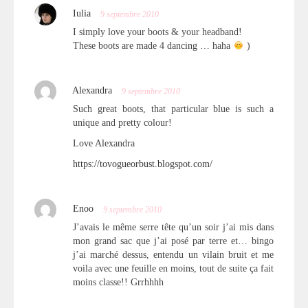
Iulia
9 septembre 2010
I simply love your boots & your headband!
These boots are made 4 dancing … haha
)
Alexandra
9 septembre 2010
Such great boots, that particular blue is such a
unique and pretty colour!
Love Alexandra
https://tovogueorbust.blogspot.com/
Enoo
9 septembre 2010
J’avais le même serre tête qu’un soir j’ai mis dans
mon grand sac que j’ai posé par terre et… bingo
j’ai marché dessus, entendu un vilain bruit et me
voila avec une feuille en moins, tout de suite ça fait
moins classe!! Grrhhhh