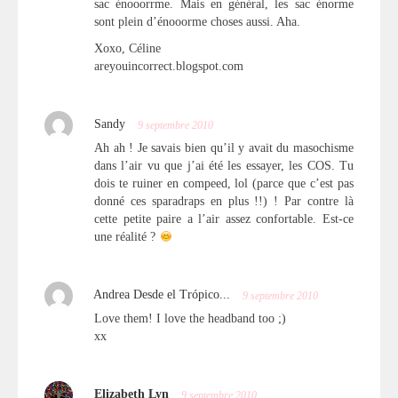
sac énooorrme. Mais en général, les sac énorme
sont plein d’énooorme choses aussi. Aha.
Xoxo, Céline
areyouincorrect.blogspot.com
Sandy
9 septembre 2010
Ah ah ! Je savais bien qu’il y avait du masochisme
dans l’air vu que j’ai été les essayer, les COS. Tu
dois te ruiner en compeed, lol (parce que c’est pas
donné ces sparadraps en plus !!) ! Par contre là
cette petite paire a l’air assez confortable. Est-ce
une réalité ?
Andrea Desde el Trópico...
9 septembre 2010
Love them! I love the headband too ;)
xx
Elizabeth Lyn
9 septembre 2010