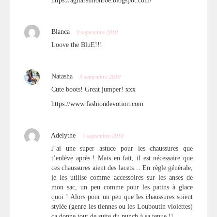
https://agitarsimonroe.blogspot.com/
Blanca
9 septembre 2010
Loove the BluE!!!
Natasha
9 septembre 2010
Cute boots! Great jumper! xxx
https://www.fashiondevotion.com
Adelythe
9 septembre 2010
J’ai une super astuce pour les chaussures que
t’enlève après ! Mais en fait, il est nécessaire que
ces chaussures aient des lacets… En règle générale,
je les utilise comme accessoires sur les anses de
mon sac, un peu comme pour les patins à glace
quoi ! Alors pour un peu que les chaussures soient
stylée (genre les tiennes ou les Louboutin violettes)
ça donne tout de suite du punch à sa tenue !!