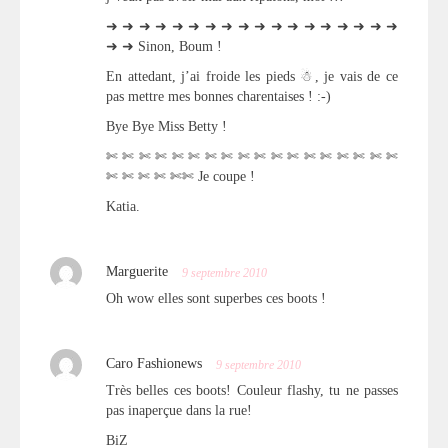
➜ ➜ ➜ ➜ ➜ ➜ ➜ ➜ ➜ ➜ ➜ ➜ ➜ ➜ ➜ ➜ ➜ ➜
➜ ➜ Sinon, Boum !
En attedant, j’ai froide les pieds ☃, je vais de ce
pas mettre mes bonnes charentaises ! :-)
Bye Bye Miss Betty !
✄ ✄ ✄ ✄ ✄ ✄ ✄ ✄ ✄ ✄ ✄ ✄ ✄ ✄ ✄ ✄ ✄ ✄
✄ ✄ ✄ ✄ ✄✄ Je coupe !
Katia.
Marguerite
9 septembre 2010
Oh wow elles sont superbes ces boots !
Caro Fashionews
9 septembre 2010
Très belles ces boots! Couleur flashy, tu ne passes
pas inaperçue dans la rue!
BiZ