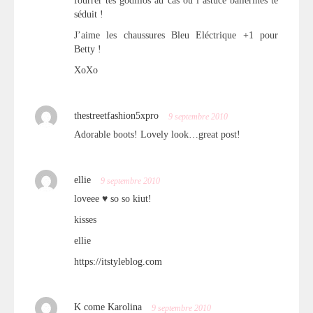
fourrer tes godillos au cas ou l’astuce ballerines te
séduit !
J’aime les chaussures Bleu Eléctrique +1 pour
Betty !
XoXo
thestreetfashion5xpro
9 septembre 2010
Adorable boots! Lovely look…great post!
ellie
9 septembre 2010
loveee ♥ so so kiut!
kisses
ellie
https://itstyleblog.com
K come Karolina
9 septembre 2010