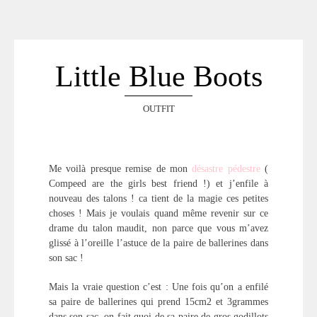
ACCUEIL
SÉLECTION
VOYAGES
Little Blue Boots
LOOKBOOK
RECHERCHE
OUTFIT
ARCHIVES
Me voilà presque remise de mon
désastre pédestre
(
Compeed are the girls best friend !) et j’enfile à
nouveau des talons ! ca tient de la magie ces petites
choses ! Mais je voulais quand même revenir sur ce
drame du talon maudit, non parce que vous m’avez
glissé à l’oreille l’astuce de la paire de ballerines dans
son sac !
Mais la vraie question c’est : Une fois qu’on a enfilé
sa paire de ballerines qui prend 15cm2 et 3grammes
dans son sac, on fait quoi de sa paire de gros godillots