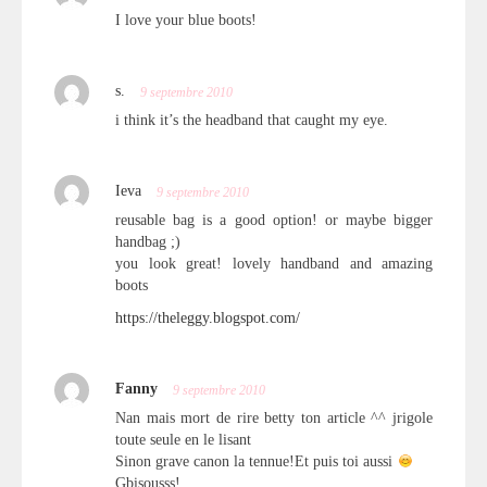
I love your blue boots!
s.
9 septembre 2010
i think it’s the headband that caught my eye.
Ieva
9 septembre 2010
reusable bag is a good option! or maybe bigger
handbag ;)
you look great! lovely handband and amazing
boots
https://theleggy.blogspot.com/
Fanny
9 septembre 2010
Nan mais mort de rire betty ton article ^^ jrigole
toute seule en le lisant
Sinon grave canon la tennue!Et puis toi aussi
Gbisousss!