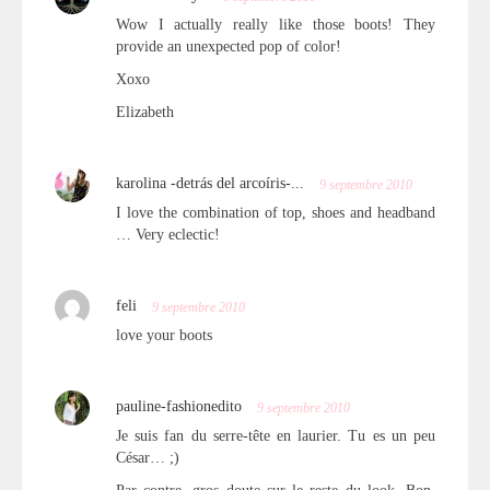
Wow I actually really like those boots! They
provide an unexpected pop of color!
Xoxo
Elizabeth
karolina -detrás del arcoíris-...
9 septembre 2010
I love the combination of top, shoes and headband
… Very eclectic!
feli
9 septembre 2010
love your boots
pauline-fashionedito
9 septembre 2010
Je suis fan du serre-tête en laurier. Tu es un peu
César… ;)