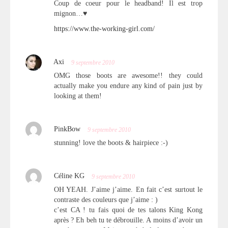
Coup de coeur pour le headband! Il est trop
mignon…♥
https://www.the-working-girl.com/
Axi
9 septembre 2010
OMG those boots are awesome!! they could
actually make you endure any kind of pain just by
looking at them!
PinkBow
9 septembre 2010
stunning! love the boots & hairpiece :-)
Céline KG
9 septembre 2010
OH YEAH. J’aime j’aime. En fait c’est surtout le
contraste des couleurs que j’aime : )
c’est CA ! tu fais quoi de tes talons King Kong
après ? Eh beh tu te débrouille. A moins d’avoir un