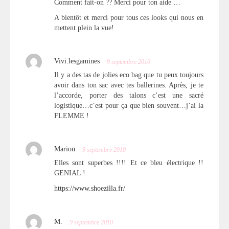
Comment fait-on ?? Merci pour ton aide …
A bientôt et merci pour tous ces looks qui nous en
mettent plein la vue!
Vivi.lesgamines
9 septembre 2010
Il y a des tas de jolies eco bag que tu peux toujours
avoir dans ton sac avec tes ballerines. Après, je te
l’accorde, porter des talons c’est une sacré
logistique…c’est pour ça que bien souvent…j’ai la
FLEMME !
Marion
9 septembre 2010
Elles sont superbes !!!! Et ce bleu électrique !!
GENIAL !
https://www.shoezilla.fr/
M.
9 septembre 2010