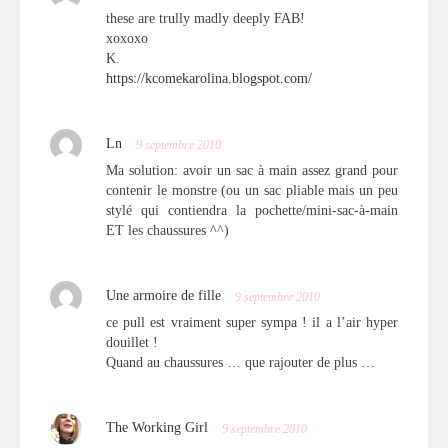
these are trully madly deeply FAB!
xoxoxo
K.
https://kcomekarolina.blogspot.com/
Ln
9 septembre 2010
Ma solution: avoir un sac à main assez grand pour
contenir le monstre (ou un sac pliable mais un peu
stylé qui contiendra la pochette/mini-sac-à-main
ET les chaussures ^^)
Une armoire de fille
9 septembre 2010
ce pull est vraiment super sympa ! il a l’air hyper
douillet !
Quand au chaussures … que rajouter de plus …
The Working Girl
9 septembre 2010