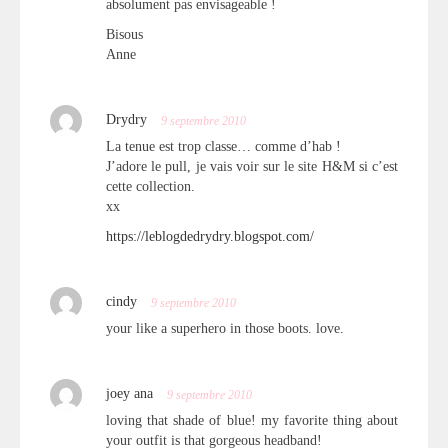
absolument pas envisageable !
Bisous
Anne
Drydry
9 septembre 2010
La tenue est trop classe… comme d’hab !
J’adore le pull, je vais voir sur le site H&M si c’est
cette collection.
xx
https://leblogdedrydry.blogspot.com/
cindy
9 septembre 2010
your like a superhero in those boots. love.
joey ana
9 septembre 2010
loving that shade of blue! my favorite thing about
your outfit is that gorgeous headband!