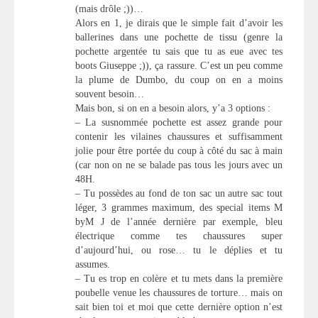
(mais drôle ;))…
Alors en 1, je dirais que le simple fait d’avoir les
ballerines dans une pochette de tissu (genre la
pochette argentée tu sais que tu as eue avec tes
boots Giuseppe ;)), ça rassure. C’est un peu comme
la plume de Dumbo, du coup on en a moins
souvent besoin…
Mais bon, si on en a besoin alors, y’a 3 options :
– La susnommée pochette est assez grande pour
contenir les vilaines chaussures et suffisamment
jolie pour être portée du coup à côté du sac à main
(car non on ne se balade pas tous les jours avec un
48H.
– Tu possèdes au fond de ton sac un autre sac tout
léger, 3 grammes maximum, des special items M
byM J de l’année dernière par exemple, bleu
électrique comme tes chaussures super
d’aujourd’hui, ou rose… tu le déplies et tu
assumes.
– Tu es trop en colère et tu mets dans la première
poubelle venue les chaussures de torture… mais on
sait bien toi et moi que cette dernière option n’est