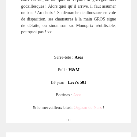
godzillesques ! Alors quoi qu’il arrive, il faut assumer
un truc ! Au choix ! Sa démarche de dinosaure en voie
de disparition, ses chaussures à la main GROS signe
de défaite, ou sinon son sac Monoprix réutilisable,
pourquoi pas ! xx
Serre-tete :
Asos
Pull :
H&M
BF jean :
Levi’s 501
Bottines :
Asos
& le merveilleux blush
Orgasm de Nars
!
+++