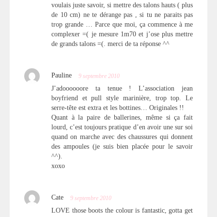
voulais juste savoir, si mettre des talons hauts ( plus
de 10 cm) ne te dérange pas , si tu ne paraits pas
trop grande … Parce que moi, ça commence à me
complexer =( je mesure 1m70 et j’ose plus mettre
de grands talons =(. merci de ta réponse ^^
Pauline
9 septembre 2010
J’adoooooore ta tenue ! L’association jean
boyfriend et pull style marinière, trop top. Le
serre-tête est extra et les bottines… Originales !!
Quant à la paire de ballerines, même si ça fait
lourd, c’est toujours pratique d’en avoir une sur soi
quand on marche avec des chaussures qui donnent
des ampoules (je suis bien placée pour le savoir
^^).
xoxo
Cate
9 septembre 2010
LOVE those boots the colour is fantastic, gotta get