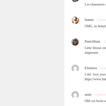
Les chaussures s
luanna
12 janv
OMG, so beauti
Penicillium
12
Cette blouse es
mignonne.
Eleonora
12 ja
I def. love your
https://www.fas
anaïs
12 janvie
Ohh ces boots s