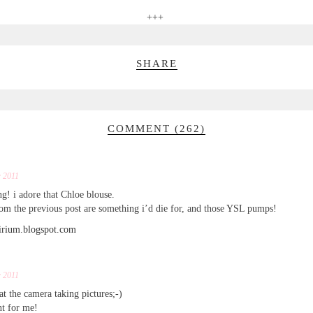
+++
SHARE
COMMENT (262)
r 2011
ng! i adore that Chloe blouse.
rom the previous post are something i’d die for, and those YSL pumps!
elirium.blogspot.com
r 2011
at the camera taking pictures;-)
nt for me!