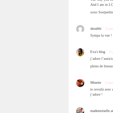
And I am in LO
xoxo Sootjeeli
shoubbi
12 jan
Sympa la vue ! E
Eva's blog
12 
j’adore l’associ
pleins de bisous
Minette
12 jan
te revoilà avec 
j’adore !
mademoiselle.a