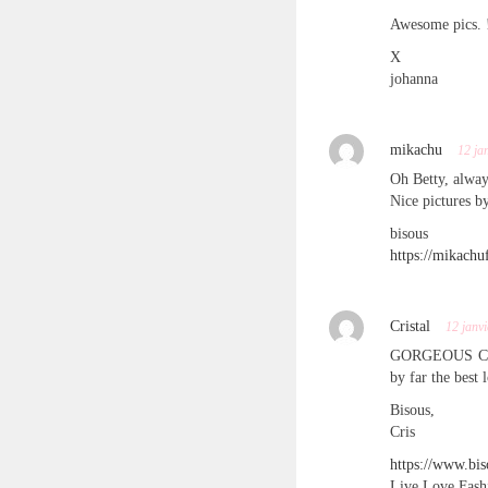
Awesome pics. 
X
johanna
mikachu
12 ja
Oh Betty, alway
Nice pictures b
bisous
https://mikachu
Cristal
12 janv
GORGEOUS CHLO
by far the best
Bisous,
Cris
https://www.bi
Live,Love,Fas