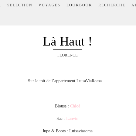
L
SÉLECTION
VOYAGES
LOOKBOOK
RECHERCHE
A
Là Haut !
FLORENCE
Sur le toit de l’appartement LuisaViaRoma …
Blouse :
Chloé
Sac :
Lanvin
Jupe & Boots : Luisaviaroma