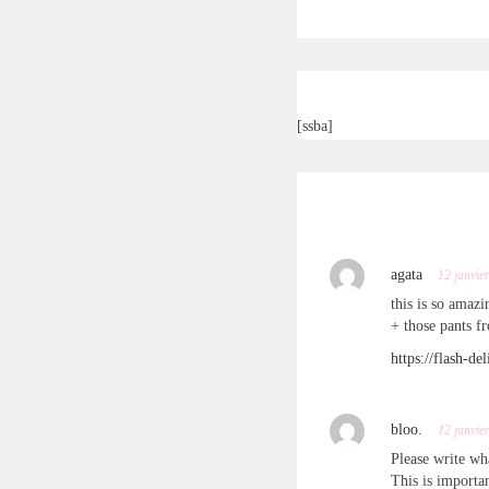
[ssba]
agata
12 janvie
this is so amazi
+ those pants f
https://flash-d
bloo.
12 janvie
Please write wh
This is importa