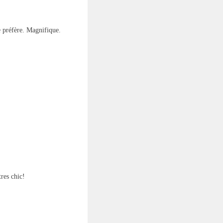
préfère. Magnifique.
res chic!