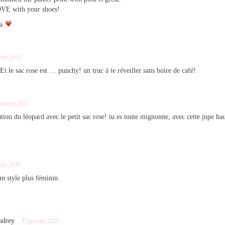
VE with your shoes!
na
vier 2011
t le sac rose est … punchy! un truc à te réveiller sans boire de café!
janvier 2011
ation du léopard avec le petit sac rose! tu es toute mignonne, avec cette jupe ha
vier 2011
un style plus féminin.
udrey
12 janvier 2011