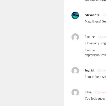
Alexandra
12
Magnifique! Sur
Pauline
12 jan
I love evry sing
Pauline
https://laboite
Ingrid
12 janv
I am in love wi
Eliza
12 janvie
You look super 