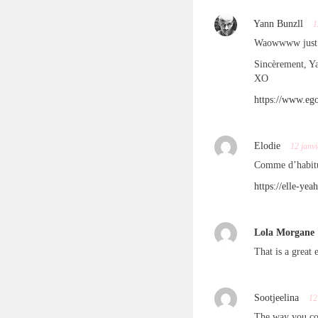
Yann Bunzll
1
Waowwww just w
Sincèrement, Y
XO
https://www.eg
Elodie
12 janv
Comme d’habitud
https://elle-ye
Lola Morgane
That is a great 
Sootjeelina
12
The way you com