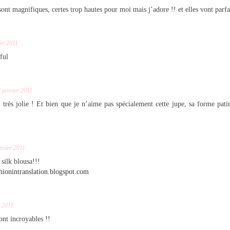
ont magnifiques, certes trop hautes pour moi mais j’adore !! et elles vont parfa
ier 2011
ful
 janvier 2011
t très jolie ! Et bien que je n’aime pas spécialement cette jupe, sa forme pati
nvier 2011
 silk blousa!!!
hionintranslation.blogspot.com
r 2011
ont incroyables !!