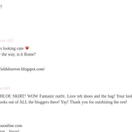
!!
nvier 2011
s looking cute
y the way, is it Rome?
fieldsforever.blogspot.com/
ier 2011
E SKIRT! WOW Fantastic outfit. Love teh shoes and the bag! Your look
 looks out of ALL the bloggers there! Yay! Thank you for outshining the rest!
souonline.com
hion…bisou!