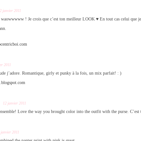
2 janvier 2011
aowwwww ! Je crois que c’est ton meilleur LOOK ♥ En tout cas celui que je 
ann.
ocentricboi.com
ier 2011
e j’adore. Romantique, girly et punky à la fois, un mix parfait! : )
ah.blogspot.com
12 janvier 2011
ensemble! Love the way you brought color into the outfit with the purse. C’est t
 janvier 2011
bined the panter print with pink is great.