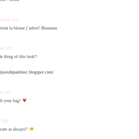
 janvier 2011
tout la blouse j’adore! Bisouuus
vier 2011
le thing of this look!!
abijouxdepaulinec.blogspot.com/
ier 2011
th your bag!
r 2011
cute as always!!