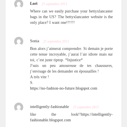
Lori
25 septembre 2013
Where can we easily purchase your bettyxlancaster
bags in the US? The bettyxlancaster website is the
only place? I want one!!!!!!
Sonia
25 septembre 2013
Bon alors j’aimerai comprendre. Si demain je porte
cette tenue incroyable, j’aurai l’air idiote mais sur
toi, c’est juste tiptop. *Injustice*
J’suis un peu amoureuse de tes chaussures,
j’envisage de les demander en épousailles !
A très vite !
S.
https://no-fashion-no-future.blogspot.com
intelligently-fashionable
25 septembre 2013
like the look!!
https://intelligently-
fashionable.blogspot.com