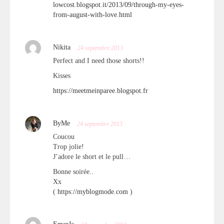
lowcost.blogspot.it/2013/09/through-my-eyes-
from-august-with-love.html
Nikita
24 septembre 2013
Perfect and I need those shorts!!
Kisses
https://meetmeinparee.blogspot.fr
ByMe
24 septembre 2013
Coucou
Trop jolie!
J’adore le short et le pull…
Bonne soirée..
Xx
(
https://myblogmode.com
)