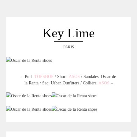
ACCUEIL
SÉLECTION
VOYAGES
Key Lime
LOOKBOOK
RECHERCHE
PARIS
ARCHIVES
– Pull:
TOPSHOP
/ Short:
ASOS
/ Sandales: Oscar de
la Renta / Sac: Urban Outfitters / Colliers:
ASOS
–