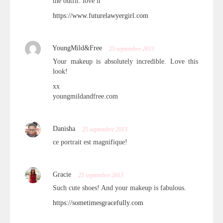
the outfit. love it
https://www.futurelawyergirl.com
YoungMild&Free
25 septembre 2013
Your makeup is absolutely incredible. Love this
look!
xx
youngmildandfree.com
Danisha
25 septembre 2013
ce portrait est magnifique!
Gracie
25 septembre 2013
Such cute shoes! And your makeup is fabulous.
https://sometimesgracefully.com