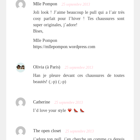
Mlle Pompon
25 septembre 2013
Joli look ! J’aime beaucoup le pull qui a l’air très
cosy parfait pour l’hiver ! Tes chaussures sont
super originales, j’adore!
Bises,
Mlle Pompon
https://mllepompon.wordpress.com
Olivia (à Paris)
25 septembre 2013
Han je pleure devant ces chaussures de toutes
beautés! (;-p) (;-p)
Catherine
25 septembre 2013
I’d love your style
The open closet
25 septembre 2013
j’adore ton pull, j’en cherche un comme ça depuis