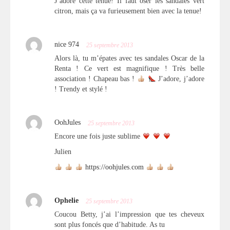
J’adore cette tenue! Il faut oser les sandales vert
citron, mais ça va furieusement bien avec la tenue!
nice 974
25 septembre 2013
Alors là, tu m’épates avec tes sandales Oscar de la
Renta ! Ce vert est magnifique ! Très belle
association ! Chapeau bas !
J’adore, j’adore
! Trendy et stylé !
OohJules
25 septembre 2013
Encore une fois juste sublime
Julien
https://oohjules.com
Ophelie
25 septembre 2013
Coucou Betty, j’ai l’impression que tes cheveux
sont plus foncés que d’habitude. As tu