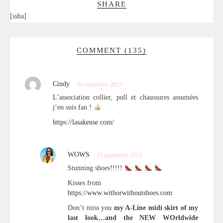
SHARE
[ssba]
COMMENT (135)
Cindy
24 septembre 2013
L’association collier, pull et chaussures assumées
j’en suis fan !
https://lasakeuse.com/
WOWS
25 septembre 2013
Stunning shoes!!!!!
Kisses from
https://www.withorwithoutshoes.com
Don’t miss you
my A-Line midi skirt of my
last look…and the NEW WOrldwide