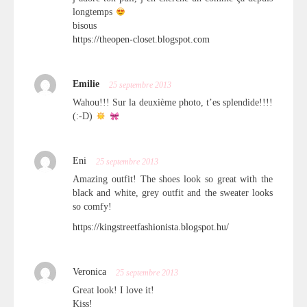
longtemps
bisous
https://theopen-closet.blogspot.com
Emilie
25 septembre 2013
Wahou!!! Sur la deuxième photo, t’es splendide!!!!
(:-D)
Eni
25 septembre 2013
Amazing outfit! The shoes look so great with the
black and white, grey outfit and the sweater looks
so comfy!
https://kingstreetfashionista.blogspot.hu/
Veronica
25 septembre 2013
Great look! I love it!
Kiss!