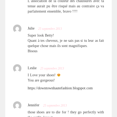
L’association de la couleur des chaussures avec ta
tenue aurait pu être risqué mais au contraire ça va
parfaitement ensemble, bravo !!!!
Julie
25 septembre 2013
Super look Betty!
Quant à tes cheveux, je ne sais pas si tu leur as fait
quelque chose mais ils sont magnifiques.
Bisous
Leslie
25 septembre 2013
I Love your shoes!
You are gorgeous!
https://downtownhautefashion.blogspot.com
Jennifer
25 septembre 2013
those shoes are to die for ! they go perfectly with