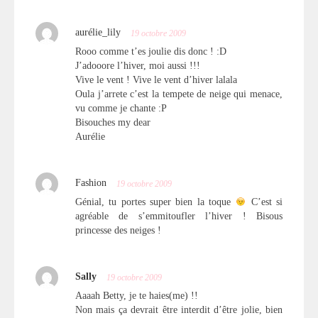
aurélie_lily
19 octobre 2009
Rooo comme t’es joulie dis donc ! :D
J’adooore l’hiver, moi aussi !!!
Vive le vent ! Vive le vent d’hiver lalala
Oula j’arrete c’est la tempete de neige qui menace,
vu comme je chante :P
Bisouches my dear
Aurélie
Fashion
19 octobre 2009
Génial, tu portes super bien la toque
C’est si
agréable de s’emmitoufler l’hiver ! Bisous
princesse des neiges !
Sally
19 octobre 2009
Aaaah Betty, je te haies(me) !!
Non mais ça devrait être interdit d’être jolie, bien