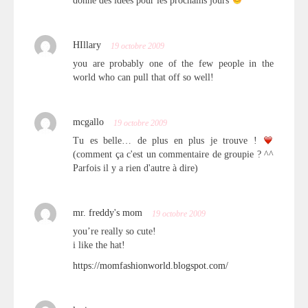
donne des idées pour les prochains jours
HIllary
19 octobre 2009
you are probably one of the few people in the
world who can pull that off so well!
mcgallo
19 octobre 2009
Tu es belle… de plus en plus je trouve !
(comment ça c'est un commentaire de groupie ? ^^
Parfois il y a rien d'autre à dire)
mr. freddy's mom
19 octobre 2009
you’re really so cute!
i like the hat!
https://momfashionworld.blogspot.com/