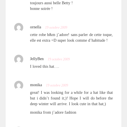
toujours aussi belle Betty !
bonne soirée !
ornella
19 octobre 2009
cette robe h&m j’adore! sans parler de cette toque,
elle est extra =D super look comme d’habitude !
JellyBen
19 octobre 2009
I loved this hat….
monika
19 octobre 2009
great! I was looking for a while for a hat like that
but i didn’t found it;)! Hope I will do before the
deep winter will arrive. I look cute in that hat;)
monika from j’adore fashion