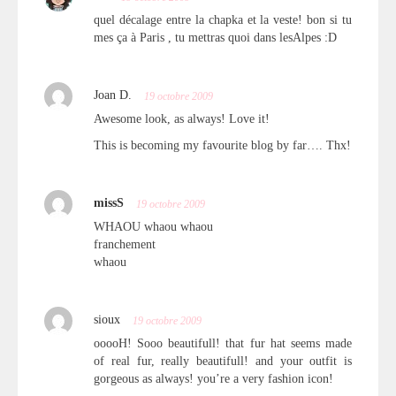
quel décalage entre la chapka et la veste! bon si tu
mes ça à Paris , tu mettras quoi dans lesAlpes :D
Joan D.
19 octobre 2009
Awesome look, as always! Love it!
This is becoming my favourite blog by far…. Thx!
missS
19 octobre 2009
WHAOU whaou whaou
franchement
whaou
sioux
19 octobre 2009
ooooH! Sooo beautifull! that fur hat seems made
of real fur, really beautifull! and your outfit is
gorgeous as always! you’re a very fashion icon!