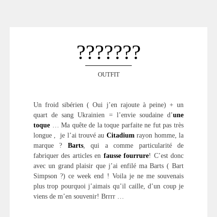
ACCUEIL
SÉLECTION
VOYAGES
???????
LOOKBOOK
RECHERCHE
OUTFIT
ARCHIVES
Un froid sibérien ( Oui j’en rajoute à peine) + un
quart de sang Ukrainien = l’envie soudaine d’
une
toque
… Ma quête de la toque parfaite ne fut pas très
longue , je l’ai trouvé au
Citadium
rayon homme, la
marque ?
Barts
, qui a comme particularité de
fabriquer des articles en
fausse
fourrure
! C’est donc
avec un grand plaisir que j’ai enfilé ma Barts ( Bart
Simpson ?) ce week end ! Voila je ne me souvenais
plus trop pourquoi j’aimais qu’il caille, d’un coup je
viens de m’en souvenir! Brrrr …