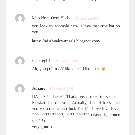
Miss Head Over Heels
19 octobre 2009
you look so adorable here. i love that cute hat on
you.
https://missheadoverheels.blogspot.com/
sciencegirl
19 octobre 2009
Ah, you pull it off like a real Ukrainian
Juliane
19 octobre 2009
HA-HA!!! Betty! That’s very nice to see our
Russian hat on you! Actually, it’s officers, but
you’ve found a best look for it!! Love love love!
???? ?????-??????, ???? ??????? (Wear it, bonne
santé!!)
very good:)