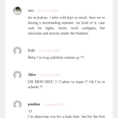
sara
19 octobre 2009
im so jealous. i miss cold days so much. here we re
having a neverending summer. im tired of it. cant
wait for tights, boots, wool cardigans, hot
chocolate and movies under the blankets.
Kaki
19 octobre 2009
Betty t’es trop joliiiiiiie comme ça !!!
Alice
19 octobre 2009
OH MON DIEU !! J’adore ta toque !! Où l’as tu
achetée ?!
paulina
19 octobre 2009
:O
i’m observing you for a long time, but for the first