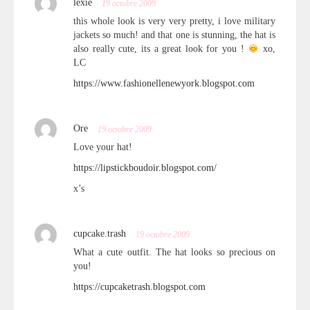
lexie
19 octobre 2009
this whole look is very very pretty, i love military
jackets so much! and that one is stunning, the hat is
also really cute, its a great look for you !
xo,
LC
https://www.fashionellenewyork.blogspot.com
Ore
19 octobre 2009
Love your hat!
https://lipstickboudoir.blogspot.com/
x’s
cupcake.trash
19 octobre 2009
What a cute outfit. The hat looks so precious on
you!
https://cupcaketrash.blogspot.com