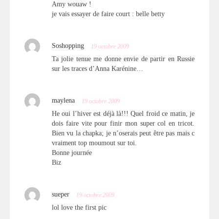
Amy wouaw !
je vais essayer de faire court : belle betty
Soshopping
19 octobre 2009
Ta jolie tenue me donne envie de partir en Russie
sur les traces d’Anna Karénine…
maylena
19 octobre 2009
He oui l’hiver est déjà là!!! Quel froid ce matin, je
dois faire vite pour finir mon super col en tricot.
Bien vu la chapka; je n’oserais peut être pas mais c
vraiment top moumout sur toi.
Bonne journée
Biz
sueper
19 octobre 2009
lol love the first pic