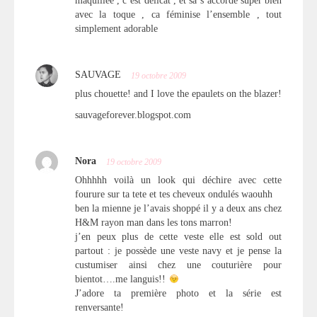
maquillée , c’est délicat , et sa s’accorde super bien
avec la toque , ca féminise l’ensemble , tout
simplement adorable
SAUVAGE
19 octobre 2009
plus chouette! and I love the epaulets on the blazer!
sauvageforever.blogspot.com
Nora
19 octobre 2009
Ohhhhh voilà un look qui déchire avec cette
fourure sur ta tete et tes cheveux ondulés waouhh
ben la mienne je l’avais shoppé il y a deux ans chez
H&M rayon man dans les tons marron!
j’en peux plus de cette veste elle est sold out
partout : je possède une veste navy et je pense la
custumiser ainsi chez une couturière pour
bientot….me languis!!
J’adore ta première photo et la série est
renversante!