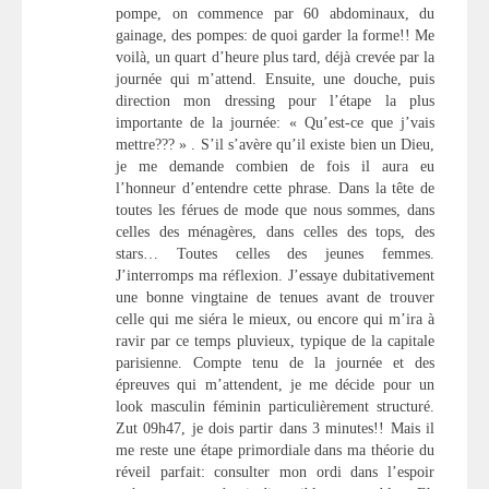
pompe, on commence par 60 abdominaux, du
gainage, des pompes: de quoi garder la forme!! Me
voilà, un quart d’heure plus tard, déjà crevée par la
journée qui m’attend. Ensuite, une douche, puis
direction mon dressing pour l’étape la plus
importante de la journée: « Qu’est-ce que j’vais
mettre??? » . S’il s’avère qu’il existe bien un Dieu,
je me demande combien de fois il aura eu
l’honneur d’entendre cette phrase. Dans la tête de
toutes les férues de mode que nous sommes, dans
celles des ménagères, dans celles des tops, des
stars… Toutes celles des jeunes femmes.
J’interromps ma réflexion. J’essaye dubitativement
une bonne vingtaine de tenues avant de trouver
celle qui me siéra le mieux, ou encore qui m’ira à
ravir par ce temps pluvieux, typique de la capitale
parisienne. Compte tenu de la journée et des
épreuves qui m’attendent, je me décide pour un
look masculin féminin particulièrement structuré.
Zut 09h47, je dois partir dans 3 minutes!! Mais il
me reste une étape primordiale dans ma théorie du
réveil parfait: consulter mon ordi dans l’espoir