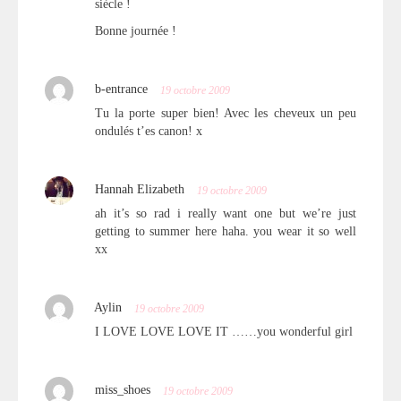
siècle !
Bonne journée !
b-entrance
19 octobre 2009
Tu la porte super bien! Avec les cheveux un peu
ondulés t’es canon! x
Hannah Elizabeth
19 octobre 2009
ah it’s so rad i really want one but we’re just
getting to summer here haha. you wear it so well
xx
Aylin
19 octobre 2009
I LOVE LOVE LOVE IT ……you wonderful girl
miss_shoes
19 octobre 2009