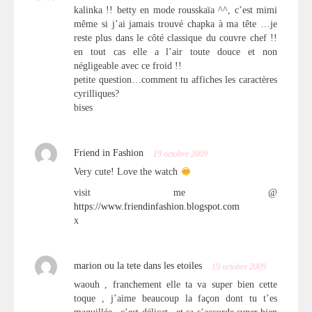
kalinka !! betty en mode rousskaïa ^^, c’est mimi
même si j’ai jamais trouvé chapka à ma tête …je
reste plus dans le côté classique du couvre chef !!
en tout cas elle a l’air toute douce et non
négligeable avec ce froid !!
petite question…comment tu affiches les caractères
cyrilliques?
bises
Friend in Fashion
19 octobre 2009
Very cute! Love the watch
visit me @
https://www.friendinfashion.blogspot.com
x
marion ou la tete dans les etoiles
19 octobre 2009
waouh , franchement elle ta va super bien cette
toque , j’aime beaucoup la façon dont tu t’es