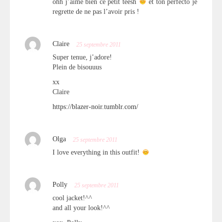
ohh j’aime bien ce petit teesh
et ton perfecto je
regrette de ne pas l’avoir pris !
Claire
25 septembre 2011
Super tenue, j’adore!
Plein de bisouuus
xx
Claire
https://blazer-noir.tumblr.com/
Olga
25 septembre 2011
I love everything in this outfit!
Polly
25 septembre 2011
cool jacket!^^
and all your look!^^