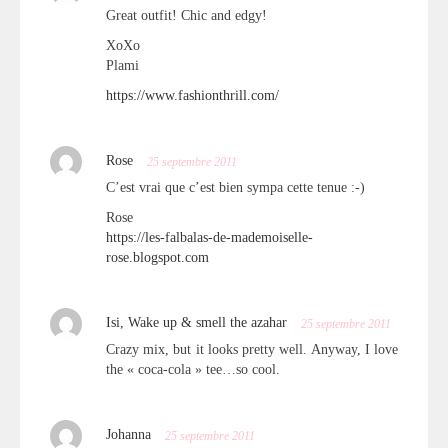
Great outfit! Chic and edgy!
XoXo
Plami
https://www.fashionthrill.com/
Rose
25 septembre 2011
C’est vrai que c’est bien sympa cette tenue :-)
Rose
https://les-falbalas-de-mademoiselle-
rose.blogspot.com
Isi, Wake up & smell the azahar
25 septembre 2011
Crazy mix, but it looks pretty well. Anyway, I love
the « coca-cola » tee…so cool.
Johanna
25 septembre 2011