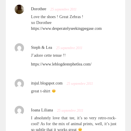
Dorothee
25 septembre 2011
Love the shoes ! Great Zebras !
xo Dorothee
https://www.desperatelyseekingpegase.com
Steph & Lea
25 septembre 2011
J’adore cette tenue !!
https://www.leblogdestephetlea.com/
itsjul.blogspot.com
25 septembre 2011
great t-shirt
Ioana Liliana
25 septembre 2011
I absolutely love that tee, it’s so very retro-rock-
cool! As for the mix of animal prints, well, it’s just
so subtle that it works great