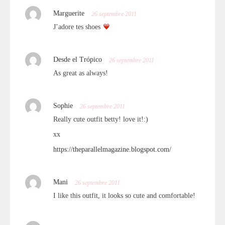
Marguerite
26 septembre 2011
J’adore tes shoes
Desde el Trópico
26 septembre 2011
As great as always!
Sophie
26 septembre 2011
Really cute outfit betty! love it!:)
xx
https://theparallelmagazine.blogspot.com/
Mani
26 septembre 2011
I like this outfit, it looks so cute and comfortable!