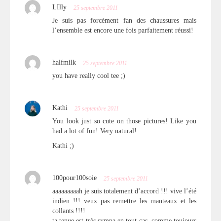
LIlly
25 septembre 2011
Je suis pas forcément fan des chaussures mais
l’ensemble est encore une fois parfaitement réussi!
halfmilk
25 septembre 2011
you have really cool tee ;)
Kathi
25 septembre 2011
You look just so cute on those pictures! Like you
had a lot of fun! Very natural!
Kathi ;)
100pour100soie
25 septembre 2011
aaaaaaaaah je suis totalement d’accord !!! vive l’été
indien !!! veux pas remettre les manteaux et les
collants !!!!
ta tenue est très sympa en tout cas, comme toujours