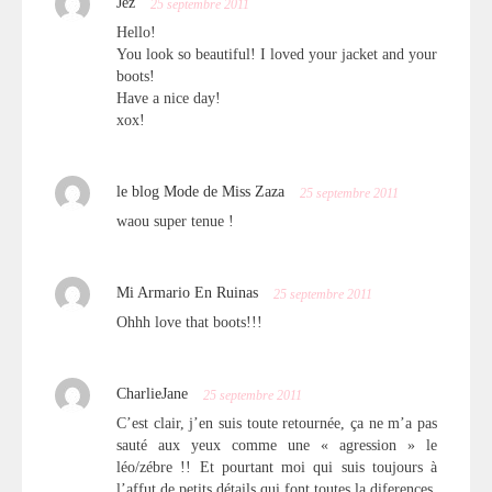
Jez
25 septembre 2011
Hello!
You look so beautiful! I loved your jacket and your
boots!
Have a nice day!
xox!
le blog Mode de Miss Zaza
25 septembre 2011
waou super tenue !
Mi Armario En Ruinas
25 septembre 2011
Ohhh love that boots!!!
CharlieJane
25 septembre 2011
C’est clair, j’en suis toute retournée, ça ne m’a pas
sauté aux yeux comme une « agression » le
léo/zébre !! Et pourtant moi qui suis toujours à
l’affut de petits détails qui font toutes la diferences,