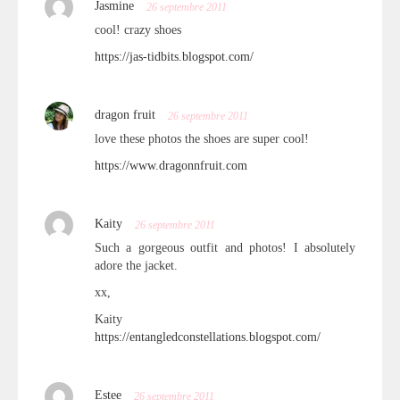
Jasmine
26 septembre 2011
cool! crazy shoes
https://jas-tidbits.blogspot.com/
dragon fruit
26 septembre 2011
love these photos the shoes are super cool!
https://www.dragonnfruit.com
Kaity
26 septembre 2011
Such a gorgeous outfit and photos! I absolutely
adore the jacket.
xx,
Kaity
https://entangledconstellations.blogspot.com/
Estee
26 septembre 2011