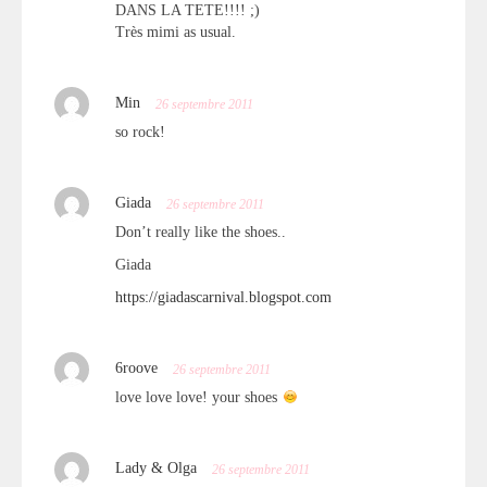
DANS LA TETE!!!! ;)
Très mimi as usual.
Min
26 septembre 2011
so rock!
Giada
26 septembre 2011
Don’t really like the shoes..
Giada
https://giadascarnival.blogspot.com
6roove
26 septembre 2011
love love love! your shoes
Lady & Olga
26 septembre 2011