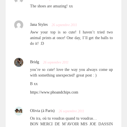
The shoes are amazing! xx
Jana Styles
26 septembre 2011
Aww your top is so cute! I haven’t tried two
animal prints at once! One day, I’ll get the balls to
do it! :D
Bridg
26 septembre 2011
you’re so cute! love the way you always come up
with something unexpected! great post : )
B xx
https://www.phoandchips.com
Olivia (à Paris)
26 septembre 2011
On ira, où tu voudras quand tu voudras…
BON MERCI DE M’AVOIR MIS JOE DASSIN