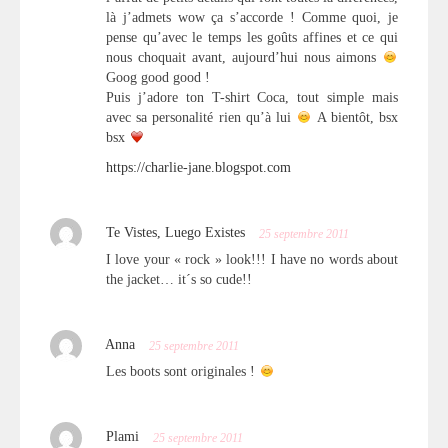
là j’admets wow ça s’accorde ! Comme quoi, je
pense qu’avec le temps les goûts affines et ce qui
nous choquait avant, aujourd’hui nous aimons
Goog good good !
Puis j’adore ton T-shirt Coca, tout simple mais
avec sa personalité rien qu’à lui
A bientôt, bsx
bsx
https://charlie-jane.blogspot.com
Te Vistes, Luego Existes
25 septembre 2011
I love your « rock » look!!! I have no words about
the jacket… it´s so cude!!
Anna
25 septembre 2011
Les boots sont originales !
Plami
25 septembre 2011