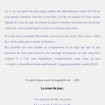
ACCUEIL
SÉLECTION
Ça y est, ma quête du jean large parfait est officiellement close! En fait je
VOYAGES
n’ai jamais vraiment cherché; à vrai dire, j’ai du en essayer 2 à tout casser.
Quand on vous dit que les choses les plus évidentes sont souvent là devant
LOOKBOOK
votre nez, oui là, juste làaa!! et bien ce n’est pas pour rien…
RECHERCHE
Et voilà donc comment New look a encore eu tout bon! Voici donc « Boy
ARCHIVES
fit » de la collection « house of denim ».
Pas possible de vous donner la composition il est déja sur moi et pas
question de faire une tentative de zieutage d’etiquette, je suis trop bien
dedans! Il a l’air sans élasthanne, completement jean, tissu un peu
« avachi », bien délavé mais subtilement!, longueur parfaite, tombé 20/20
Ce petit bijou coute la bagatelle de … 40€
La tenue du jour :
*Le jean boy fit NL of course
* Le pull très Cédécéisant NL