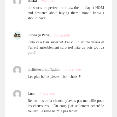
baśka
20 mai 2010
the shorts are perfection. i saw them today at H&M
and hesitated about buying them.. now i know i
should have!
Olivia (à Paris)
20 mai 2010
Oulà ça a l’air superbe! J’ai vu un article dessus et
j’ai été agréablement surprise! hâte de voir tout ça
porté!
thelittleworldoffashion
20 mai 2010
Les plus belles pièces…bon choix!!!
Lnnn
20 mai 2010
Rennn t’as de la chance, y’avais pas ma taille pour
les chaussures… Du coup j’ai seulement acheté le
foulard, le reste ne m’a pas tenté!!