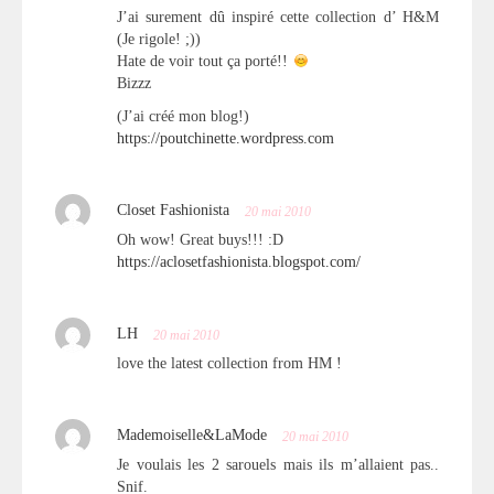
J’ai surement dû inspiré cette collection d’ H&M
(Je rigole! ;))
Hate de voir tout ça porté!!
Bizzz
(J’ai créé mon blog!)
https://poutchinette.wordpress.com
Closet Fashionista
20 mai 2010
Oh wow! Great buys!!! :D
https://aclosetfashionista.blogspot.com/
LH
20 mai 2010
love the latest collection from HM !
Mademoiselle&LaMode
20 mai 2010
Je voulais les 2 sarouels mais ils m’allaient pas..
Snif.