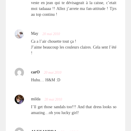
veste en jean qui te dévisageait à la caisse, c’etait
moi tadaaaa !! Allez j’arrete ma fan-attitude ! Tjrs
au top continu !
May
20 mai 2010
Ca a l’air chouette tout ça !
J’aime beaucoup les couleurs claires. Cela sent l’été
!
carO
20 mai 2010
Huhu… H&M :D
milda
20 mai 2010
I’ll get those sandals too!!! And that dress looks so
amazing…oh you lucky girl!