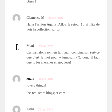
Bises !
Clemence M
20 mai 2010
Haha Fashion Against AIDS le retour ! J’ai hâte de
voir la collection sur toi !
Moni
20 mai 2010
Ces pantalons sont en fait un… combinaison (est-ce
que c’est le mot pour « jumpsuit »?), donc il faut
que tu les cherches en nouveau!
zuzia
20 mai 2010
lovely things!
the-red-zebra.blogspot.com
Lidia
20 mai 2010