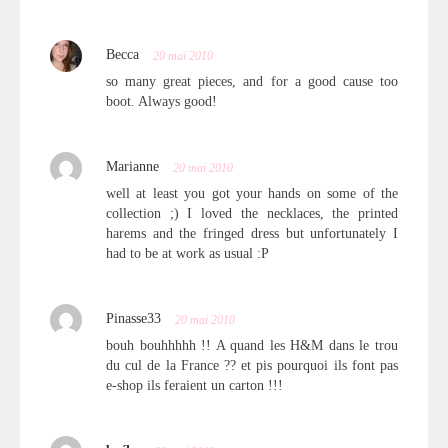
Becca
20 mai 2010
so many great pieces, and for a good cause too
boot. Always good!
Marianne
20 mai 2010
well at least you got your hands on some of the
collection ;) I loved the necklaces, the printed
harems and the fringed dress but unfortunately I
had to be at work as usual :P
Pinasse33
20 mai 2010
bouh bouhhhhh !! A quand les H&M dans le trou
du cul de la France ?? et pis pourquoi ils font pas
e-shop ils feraient un carton !!!