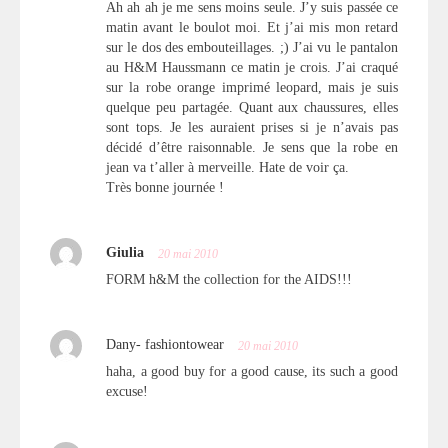
Ah ah ah je me sens moins seule. J’y suis passée ce
matin avant le boulot moi. Et j’ai mis mon retard
sur le dos des embouteillages. ;) J’ai vu le pantalon
au H&M Haussmann ce matin je crois. J’ai craqué
sur la robe orange imprimé leopard, mais je suis
quelque peu partagée. Quant aux chaussures, elles
sont tops. Je les auraient prises si je n’avais pas
décidé d’être raisonnable. Je sens que la robe en
jean va t’aller à merveille. Hate de voir ça.
Très bonne journée !
Giulia
20 mai 2010
FORM h&M the collection for the AIDS!!!
Dany- fashiontowear
20 mai 2010
haha, a good buy for a good cause, its such a good
excuse!