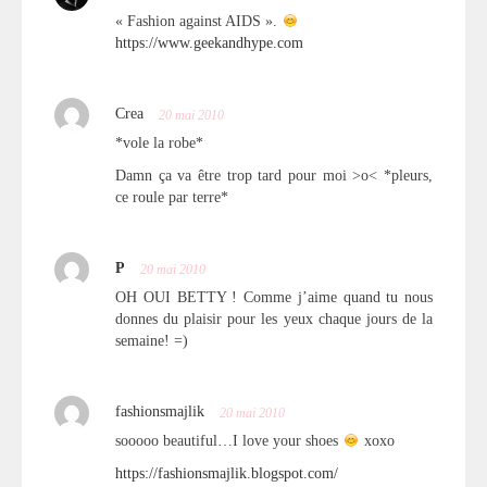
« Fashion against AIDS ».
https://www.geekandhype.com
Crea
20 mai 2010
*vole la robe*
Damn ça va être trop tard pour moi >o< *pleurs,
ce roule par terre*
P
20 mai 2010
OH OUI BETTY ! Comme j’aime quand tu nous
donnes du plaisir pour les yeux chaque jours de la
semaine! =)
fashionsmajlik
20 mai 2010
sooooo beautiful…I love your shoes
xoxo
https://fashionsmajlik.blogspot.com/