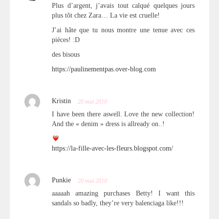
Plus d’argent, j’avais tout calqué quelques jours
plus tôt chez Zara… La vie est cruelle!
J’ai hâte que tu nous montre une tenue avec ces
pièces! :D
des bisous
https://paulinementpas.over-blog.com
Kristin
20 mai 2010
I have been there aswell. Love the new collection!
And the « denim » dress is allready on..!
https://la-fille-avec-les-fleurs.blogspot.com/
Punkie
20 mai 2010
aaaaah amazing purchases Betty! I want this
sandals so badly, they’re very balenciaga like!!!