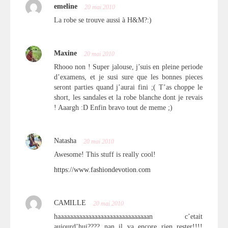
emeline
20 mai 2010
La robe se trouve aussi à H&M?:)
Maxine
20 mai 2010
Rhooo non ! Super jalouse, j’suis en pleine periode
d’examens, et je susi sure que les bonnes pieces
seront parties quand j’aurai fini ;( T’as choppe le
short, les sandales et la robe blanche dont je revais
! Aaargh :D Enfin bravo tout de meme ;)
Natasha
20 mai 2010
Awesome! This stuff is really cool!
https://www.fashiondevotion.com
CAMILLE
20 mai 2010
haaaaaaaaaaaaaaaaaaaaaaaaaaaaaan c’etait
aujourd’hui???? nan il va encore rien rester!!!!