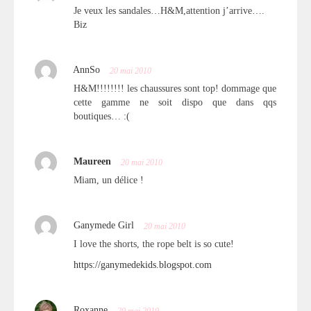
Je veux les sandales…H&M,attention j’arrive….
Biz
AnnSo
20 mai 2010
H&M!!!!!!!! les chaussures sont top! dommage que
cette gamme ne soit dispo que dans qqs
boutiques… :(
Maureen
20 mai 2010
Miam, un délice !
Ganymede Girl
20 mai 2010
I love the shorts, the rope belt is so cute!
https://ganymedekids.blogspot.com
Roxanne
20 mai 2010