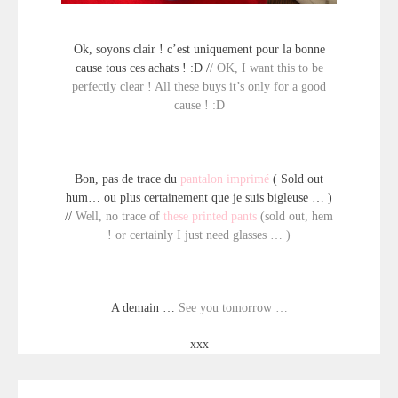
Ok, soyons clair ! c’est uniquement pour la bonne
cause tous ces achats ! :D /
/
OK, I want this to be
perfectly clear ! All these buys it’s only for a good
cause ! :D
Bon, pas de trace du
pantalon imprimé
( Sold out
hum… ou plus certainement que je suis bigleuse … )
//
Well, no trace of
these printed pants
(sold out, hem
! or certainly I just need glasses … )
A demain …
See you tomorrow …
xxx