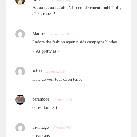
Aaaaaaaaaaaaaaaah j’ai complètement oublié d’y
aller crotte !!
Marloes
20 mai 2010
I adore the fashion against aids campagne/clothes!
« As pretty as »
safiaa
20 mai 2010
Hate de voir tout ca en tenue !
baramode
20 mai 2010
on est faible :(
aavintage
20 mai 2010
great cause!