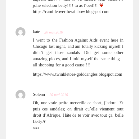
jolie selection betty!!!! tu as l’oeil!!!
https://camilleovertherainbow.blogspot.com
kate
20 mai 2010
I went to the Fashion Against Aids event here in
Chicago last night, and am totally kicking myself I
didn’t get those sandals. Did get some other
amazing pieces, and I told myself the same thing –
all shopping for a good cause!!!!
https://www.twinkletoes-golddangles.blogspot.com
Solenn
20 mai 2010
Oh, une vraie petite merveille ce short, j’adore! Et
puis ces sandales; on dirait qu’elle viennent tout
droit d’Afrique. Hâte de te voir avec tout ça, belle
Betty.♥
xxx