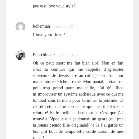
pee ess: love your style!
bohemian
20 mai 2010
I love your dress!!!
Poutchinette
20 mai 2010
Oh ce petit short me fait bien rire! Non en fait
c’est sa ceinture qui me rappelle d’agréables
souvenirs: Je devais être au collège losqu’un jour
ma ceinture fétiche a cassé. Mon pantalon étant un
poil trop grand pour ma taille, j’ai dû illico
m’improviser un système archaïque avec ce qui me
tombait sous la main pour terminer la journée. Et
ce fût cette même cordelette qui me fit office de
ceinture! Et le meilleur dans tout ça c’est que j’ai
trouvé à l’époque que ça donnait un genre (oui jme
la jouais pseudo fille originale!^^) Je l’ai gardé un
bon ptit bout de temps cette corde autour de mes
reins!!