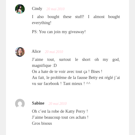
Cindy
20 mai 2010
I also bought these stuff! I almost bought
everything!
PS: You can join my giveaway!
Alice
20 mai 2010
J’aime tout, surtout le short oh my god,
magnifique :D
On a hate de te voir avec tout ça ! Bises !
Au fait, le problème de la fausse Betty est réglé j’ai
vu sur facebook ! Tant mieux ! ^^
Sabine
20 mai 2010
Oh c’est la robe de Katty Perry !
J’aime beaucoup tout ces achats !
Gros bisous