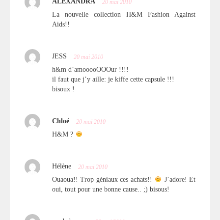
ALEXANDRA
20 mai 2010
La nouvelle collection H&M Fashion Against
Aids!!
JESS
20 mai 2010
h&m d’amooooOOOur !!!!
il faut que j’y aille: je kiffe cette capsule !!!
bisoux !
Chloé
20 mai 2010
H&M ?
Hélène
20 mai 2010
Ouaoua!! Trop géniaux ces achats!!
J’adore! Et
oui, tout pour une bonne cause.. ;) bisous!