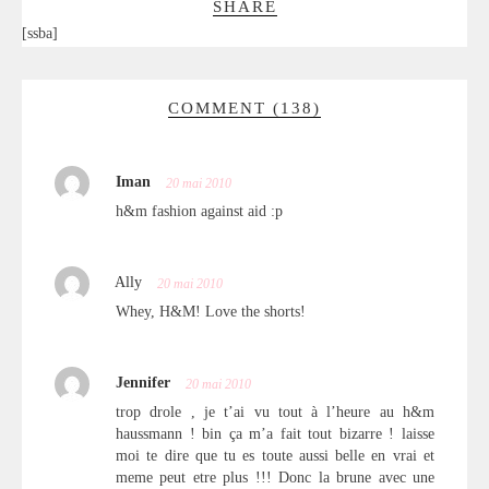
SHARE
[ssba]
COMMENT (138)
Iman
20 mai 2010
h&m fashion against aid :p
Ally
20 mai 2010
Whey, H&M! Love the shorts!
Jennifer
20 mai 2010
trop drole , je t’ai vu tout à l’heure au h&m
haussmann ! bin ça m’a fait tout bizarre ! laisse
moi te dire que tu es toute aussi belle en vrai et
meme peut etre plus !!! Donc la brune avec une