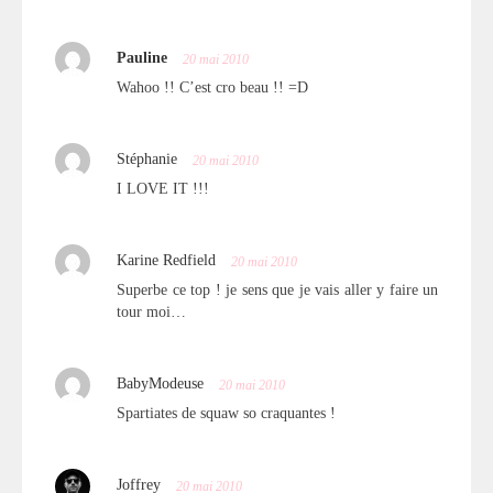
Pauline
20 mai 2010
Wahoo !! C’est cro beau !! =D
Stéphanie
20 mai 2010
I LOVE IT !!!
Karine Redfield
20 mai 2010
Superbe ce top ! je sens que je vais aller y faire un
tour moi…
BabyModeuse
20 mai 2010
Spartiates de squaw so craquantes !
Joffrey
20 mai 2010