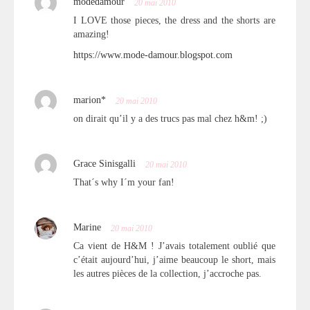
modedamour
20 mai 2010
I LOVE those pieces, the dress and the shorts are
amazing!
https://www.mode-damour.blogspot.com
marion*
20 mai 2010
on dirait qu’il y a des trucs pas mal chez h&m! ;)
Grace Sinisgalli
20 mai 2010
That´s why I´m your fan!
Marine
20 mai 2010
Ca vient de H&M ! J’avais totalement oublié que
c’était aujourd’hui, j’aime beaucoup le short, mais
les autres pièces de la collection, j’accroche pas.