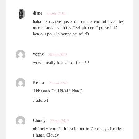
diane
20 mai 2010
haha je reviens juste du même endroit avec les
même sandales :
https://twitpic.com/1pdhse
! :D
ben oui pour la bonne cause! :D
vonny
20 mai 2010
wow…really love all of them!!!
Prisca
20 mai 2010
Ahhaaaah Du H&M ! Nan ?
J’adore !
Cloudy
20 mai 2010
oh lucky you !!! It’s sold out in Germany already :
( hugs, Cloudy