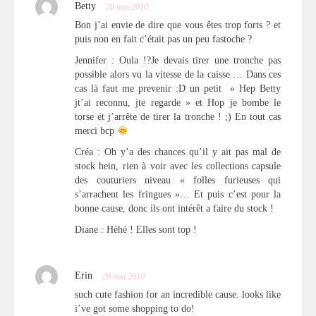
Betty
20 mai 2010
Bon j’ai envie de dire que vous êtes trop forts ? et
puis non en fait c’était pas un peu fastoche ?
Jennifer : Oula !?Je devais tirer une tronche pas
possible alors vu la vitesse de la caisse … Dans ces
cas là faut me prevenir :D un petit » Hep Betty
jt’ai reconnu, jte regarde » et Hop je bombe le
torse et j’arrête de tirer la tronche ! ;) En tout cas
merci bcp
Créa : Oh y’a des chances qu’il y ait pas mal de
stock hein, rien à voir avec les collections capsule
des couturiers niveau « folles furieuses qui
s’arrachent les fringues »… Et puis c’est pour la
bonne cause, donc ils ont intérêt a faire du stock !
Diane : Héhé ! Elles sont top !
Erin
20 mai 2010
such cute fashion for an incredible cause. looks like
i’ve got some shopping to do!