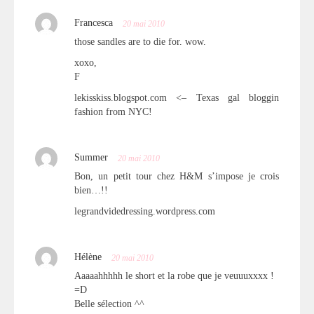
Francesca
20 mai 2010
those sandles are to die for. wow.
xoxo,
F
lekisskiss.blogspot.com <– Texas gal bloggin
fashion from NYC!
Summer
20 mai 2010
Bon, un petit tour chez H&M s’impose je crois
bien…!!
legrandvidedressing.wordpress.com
Hélène
20 mai 2010
Aaaaahhhhh le short et la robe que je veuuuxxxx !
=D
Belle sélection ^^