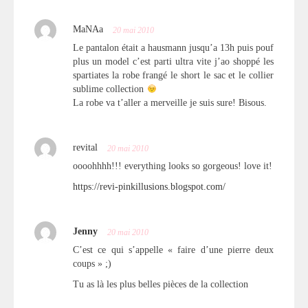
MaNAa
20 mai 2010
Le pantalon était a hausmann jusqu’a 13h puis pouf
plus un model c’est parti ultra vite j’ao shoppé les
spartiates la robe frangé le short le sac et le collier
sublime collection
La robe va t’aller a merveille je suis sure! Bisous.
revital
20 mai 2010
oooohhhh!!! everything looks so gorgeous! love it!
https://revi-pinkillusions.blogspot.com/
Jenny
20 mai 2010
C’est ce qui s’appelle « faire d’une pierre deux
coups » ;)
Tu as là les plus belles pièces de la collection