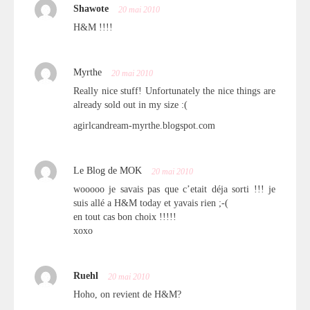
Shawote
20 mai 2010
H&M !!!!
Myrthe
20 mai 2010
Really nice stuff! Unfortunately the nice things are
already sold out in my size :(
agirlcandream-myrthe.blogspot.com
Le Blog de MOK
20 mai 2010
wooooo je savais pas que c’etait déja sorti !!! je
suis allé a H&M today et yavais rien ;-(
en tout cas bon choix !!!!!
xoxo
Ruehl
20 mai 2010
Hoho, on revient de H&M?