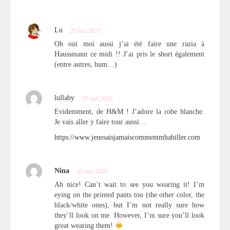
Lu
20 mai 2010
Oh oui moi aussi j’ai été faire une razia à
Haussmann ce midi !! J’ai pris le short également
(entre autres, hum…)
lullaby
20 mai 2010
Evidemment, de H&M ! J’adore la robe blanche.
Je vais aller y faire tour aussi…
https://www.jenesaisjamaiscommentmhabiller.com
Nina
20 mai 2010
Ah nice! Can’t wait to see you wearing it! I’m
eying on the printed pants too (the other color, the
black/white ones), but I’m not really sure how
they’ll look on me. However, I’m sure you’ll look
great wearing them!