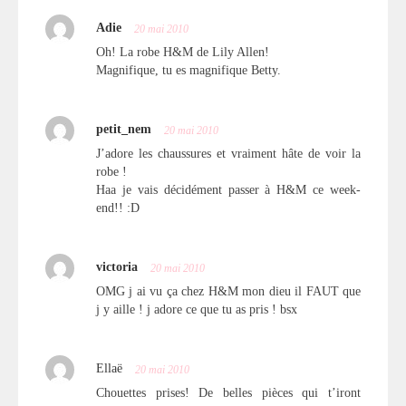
Adie
20 mai 2010
Oh! La robe H&M de Lily Allen!
Magnifique, tu es magnifique Betty.
petit_nem
20 mai 2010
J’adore les chaussures et vraiment hâte de voir la
robe !
Haa je vais décidément passer à H&M ce week-
end!! :D
victoria
20 mai 2010
OMG j ai vu ça chez H&M mon dieu il FAUT que
j y aille ! j adore ce que tu as pris ! bsx
Ellaë
20 mai 2010
Chouettes prises! De belles pièces qui t’iront