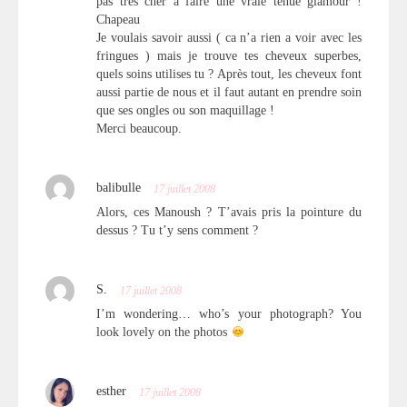
pas très cher à faire une vraie tenue glamour !
Chapeau
Je voulais savoir aussi ( ca n’a rien a voir avec les
fringues ) mais je trouve tes cheveux superbes,
quels soins utilises tu ? Après tout, les cheveux font
aussi partie de nous et il faut autant en prendre soin
que ses ongles ou son maquillage !
Merci beaucoup.
balibulle
17 juillet 2008
Alors, ces Manoush ? T’avais pris la pointure du
dessus ? Tu t’y sens comment ?
S.
17 juillet 2008
I’m wondering… who’s your photograph? You
look lovely on the photos
esther
17 juillet 2008