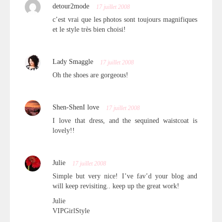
detour2mode
17 juillet 2008
c’est vrai que les photos sont toujours magnifiques
et le style très bien choisi!
Lady Smaggle
17 juillet 2008
Oh the shoes are gorgeous!
Shen-ShenI love
17 juillet 2008
I love that dress, and the sequined waistcoat is
lovely!!
Julie
17 juillet 2008
Simple but very nice! I’ve fav’d your blog and
will keep revisiting.. keep up the great work!
Julie
VIPGirlStyle