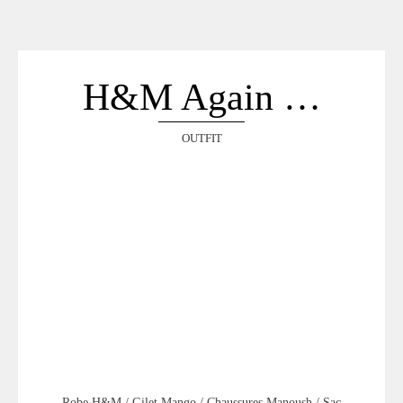
ACCUEIL
SÉLECTION
VOYAGES
H&M Again …
LOOKBOOK
RECHERCHE
OUTFIT
ARCHIVES
Robe H&M / Gilet Mango / Chaussures Manoush / Sac