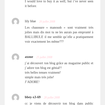
I would love to buy it as well, but i’ve never seen
it before.
lily blue
20 juillet 2008
Les chaussure « manoush » sont vraiment très
jolies mais dis moi tu ne les aurais pas emprunté à
BALLIBULE il me semble qu’elle a pratiquement
voir exactement les même???
axoue
25 juillet 2008
j’ai découvert ton blog grâce au magazine public et
j’adore ton blog est génial!!
très belles tenues vraiment!
simple mais très jolie!
J’ADORE!
bbey-x3-69
28 juillet 2008
cc je viens de découvrir ton blog dans public