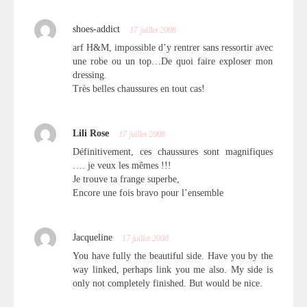
shoes-addict
17 juillet 2008
arf H&M, impossible d’y rentrer sans ressortir avec
une robe ou un top…De quoi faire exploser mon
dressing.
Très belles chaussures en tout cas!
Lili Rose
17 juillet 2008
Définitivement, ces chaussures sont magnifiques
…. je veux les mêmes !!!
Je trouve ta frange superbe,
Encore une fois bravo pour l’ensemble
Jacqueline
17 juillet 2008
You have fully the beautiful side. Have you by the
way linked, perhaps link you me also. My side is
only not completely finished. But would be nice.