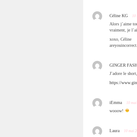
Céline KG
10
Alors j’aime tou
vraiment, je l’
xoxo, Céline
areyouincorrect
GINGER FAS
J’adore le short
https://www.gi
iEmma
10 mai
wooow!
Laura
10 mai 