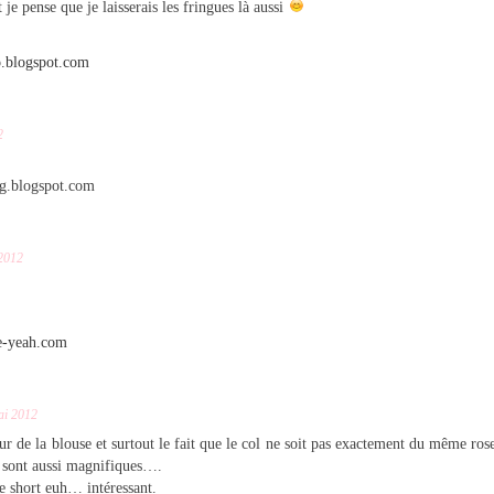
t je pense que je laisserais les fringues là aussi
xo.blogspot.com
2
ng.blogspot.com
2012
le-yeah.com
ai 2012
ur de la blouse et surtout le fait que le col ne soit pas exactement du même rose
sont aussi magnifiques….
le short euh… intéressant.