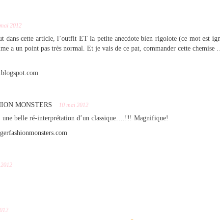
 mai 2012
t dans cette article, l’outfit ET la petite anecdote bien rigolote (ce mot est 
aime a un point pas très normal. Et je vais de ce pat, commander cette chemise
.blogspot.com
HION MONSTERS
10 mai 2012
, une belle ré-interprétation d’un classique….!!! Magnifique!
ngerfashionmonsters.com
 2012
2012