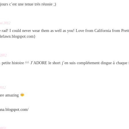
urs c’est une tenue très réussie ;)
ai 2012
e rad! I could never wear them as well as you! Love from California from Pret
tlefawn.blogspot.com}
 2012
 petite histoire ^^ J’ADORE le short j’en suis complétement dingue à chaque f
2012
 are amazing
nna.blogspot.com/
2012