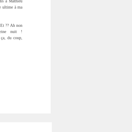
dis à Mathieu
se ultime à ma
! Et ?? Ah non
eine nuit !
 ça, du coup,