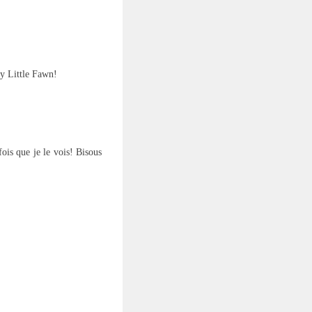
ty Little Fawn!
ois que je le vois! Bisous