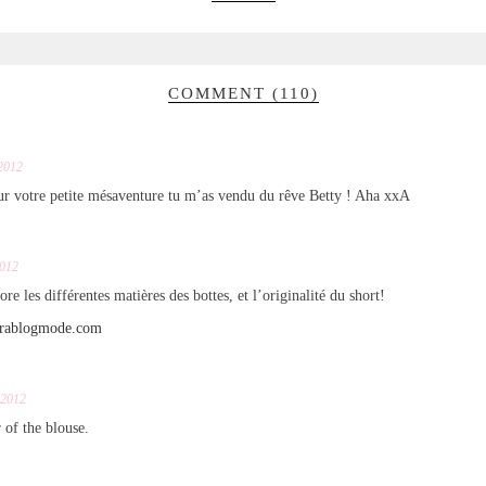
COMMENT (110)
2012
ur votre petite mésaventure tu m’as vendu du rêve Betty ! Aha xxA
2012
dore les différentes matières des bottes, et l’originalité du short!
urablogmode.com
 2012
r of the blouse.