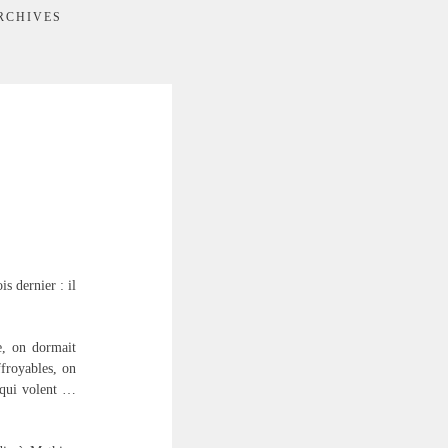
RCHIVES
is dernier : il
e, on dormait
ffroyables, on
s qui volent …