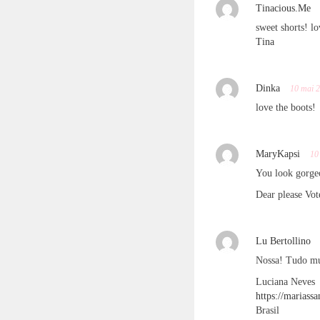
Tinacious.Me
sweet shorts! lo
Tina
Dinka
10 mai 
love the boots!
MaryKapsi
10
You look gorge
Dear please Vote
Lu Bertollino
Nossa! Tudo mu
Luciana Neves
https://mariass
Brasil