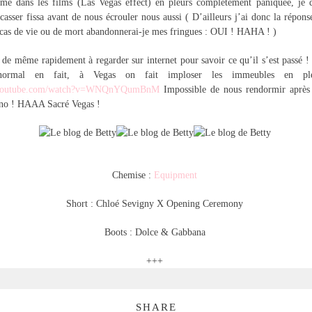
e dans les films (Las Vegas effect) en pleurs complétement paniquée, je 
casser fissa avant de nous écrouler nous aussi ( D’ailleurs j’ai donc la répon
 cas de vie ou de mort abandonnerai-je mes fringues : OUI ! HAHA ! )
 de même rapidement à regarder sur internet pour savoir ce qu’il s’est passé 
 normal en fait, à Vegas on fait imploser les immeubles en pl
.youtube.com/watch?v=WNQnYQumBnM
Impossible de nous rendormir après
ino ! HAAA Sacré Vegas !
Chemise :
Equipment
Short : Chloé Sevigny X Opening Ceremony
Boots : Dolce & Gabbana
+++
SHARE