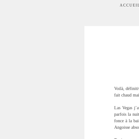
ACCUEI
Voilà, définit
fait chaud mai
Las Vegas j’a
parfois la nu
fonce à la ba
Angoisse abso