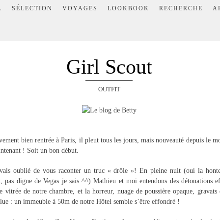
L
SÉLECTION
VOYAGES
LOOKBOOK
RECHERCHE
A
Girl Scout
OUTFIT
ivement bien rentrée à Paris, il pleut tous les jours, mais nouveauté depuis le mo
ntenant ! Soit un bon début.
vais oublié de vous raconter un truc « drôle »! En pleine nuit (oui la hont
it, pas digne de Vegas je sais ^^) Mathieu et moi entendons des détonations e
ie vitrée de notre chambre, et la horreur, nuage de poussière opaque, gravat
lue : un immeuble à 50m de notre Hôtel semble s’être effondré !