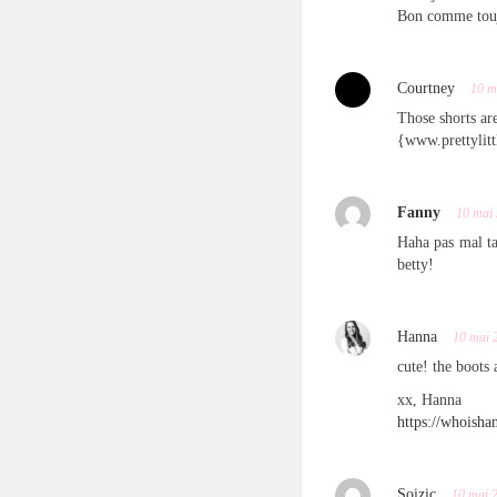
Bon comme toujo
Courtney
10 m
Those shorts ar
{www.prettylit
Fanny
10 mai
Haha pas mal ta
betty!
Hanna
10 mai 
cute! the boots
xx, Hanna
https://whoisha
Soizic
10 mai 