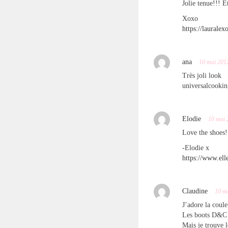
Jolie tenue!!! E
Xoxo
https://laurale
ana
10 mai 201
Très joli look
universalcooki
Elodie
10 mai 
Love the shoes!
-Elodie x
https://www.el
Claudine
10 m
J’adore la coule
Les boots D&C 
Mais je trouve 