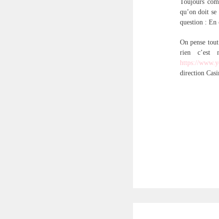
Toujours comm
qu’on doit se 
question : En
On pense tout
rien c’est
https://www
direction Cas