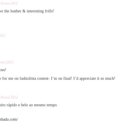
10 mai 2012
ve the leather & interesting frills!
2012
 mai 2012
ous!
 for me on fashiolista contest- I’m on final! I’d appreciate it so much!
10 mai 2012
ito rápido e belo ao mesmo tempo.
anhada.com/