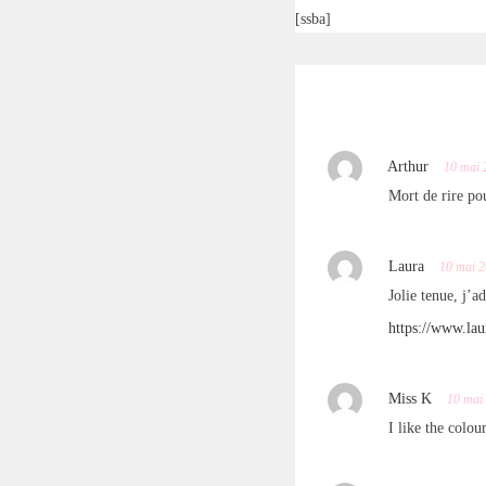
[ssba]
Arthur
10 mai 
Mort de rire po
Laura
10 mai 
Jolie tenue, j’a
https://www.la
Miss K
10 mai
I like the colou