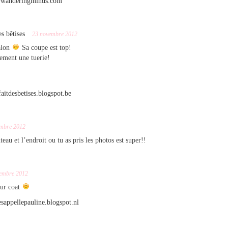
rwanderingminds.com
s bêtises
23 novembre 2012
alon
Sa coupe est top!
lement une tuerie!
faitdesbetises.blogspot.be
mbre 2012
eau et l’endroit ou tu as pris les photos est super!!
embre 2012
fur coat
esappellepauline.blogspot.nl