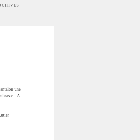
RCHIVES
pantalon une
embrasse ! A