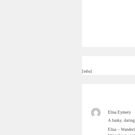
[ssba]
Elisa Eymery
A funky, daring 
Elisa – Wander