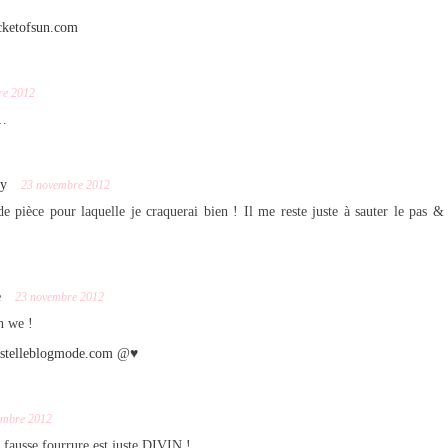
cketofsun.com
re 2012
e…
ry
23 novembre 2012
de pièce pour laquelle je craquerai bien ! Il me reste juste à sauter le pas &
e
23 novembre 2012
n we !
estelleblogmode.com
@♥
embre 2012
fausse fourrure est juste DIVIN !