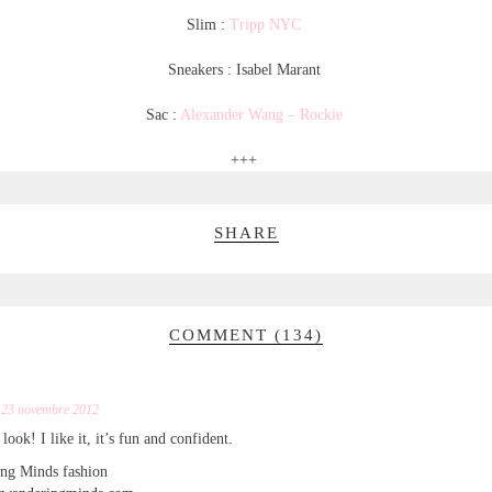
Slim :
Tripp NYC
Sneakers : Isabel Marant
Sac :
Alexander Wang – Rockie
+++
SHARE
COMMENT (134)
23 novembre 2012
look! I like it, it’s fun and confident.
ing Minds fashion