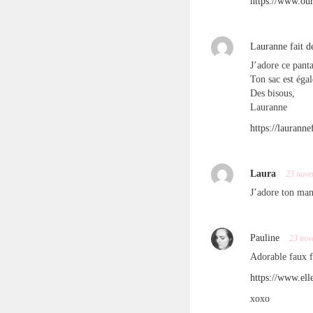
https://www.ou
Lauranne fait de
J’adore ce pant
Ton sac est éga
Des bisous,
Lauranne
https://lauranne
Laura
23 nove
J’adore ton mant
Pauline
23 nov
Adorable faux 
https://www.ell
xoxo