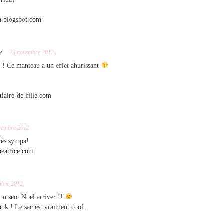
ta.blogspot.com
e
23 novembre 2012
 ! Ce manteau a un effet ahurissant
tiaire-de-fille.com
vembre 2012
très sympa!
beatrice.com
mbre 2012
 on sent Noel arriver !!
ook ! Le sac est vraiment cool.