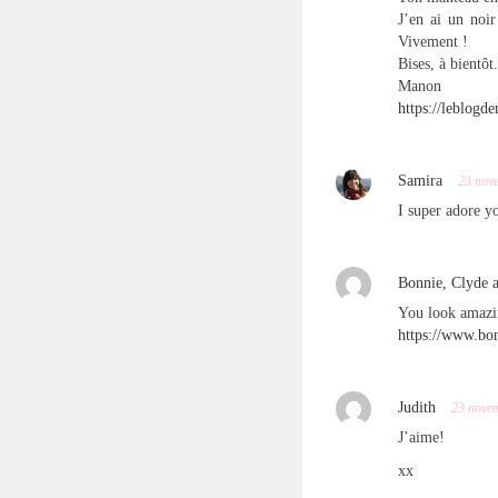
J’en ai un noir
Vivement !
Bises, à bientôt.
Manon
https://leblogde
Samira
23 nov
I super adore y
Bonnie, Clyde 
You look amazi
https://www.bo
Judith
23 nove
J’aime!
xx