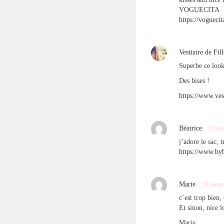
VOGUECITA
https://vogueci
Vestiaire de Fill
Superbe ce look
Des bises !
https://www.ves
Béatrice
23 no
j’adore le sac, 
https://www.by
Marie
23 nove
c’est trop bien,
Et sinon, nice l
Marie