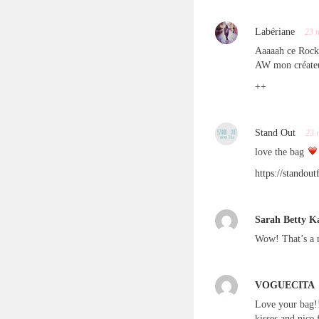
Labériane
23 
Aaaaah ce Rock
AW mon créateur
++
Stand Out
23 
love the bag
https://standout
Sarah Betty K
Wow! That’s a n
VOGUECITA
Love your bag!
kisses and nice 