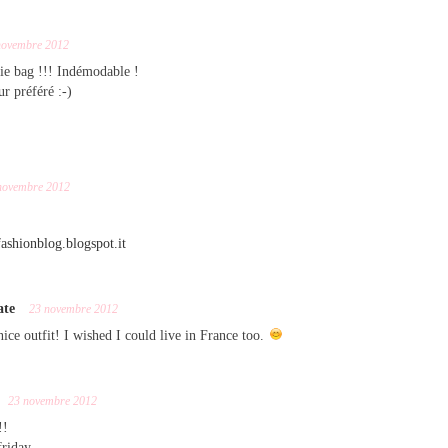
novembre 2012
ie bag !!! Indémodable !
 préféré :-)
novembre 2012
fashionblog.blogspot.it
ate
23 novembre 2012
ice outfit! I wished I could live in France too.
23 novembre 2012
!!
friday