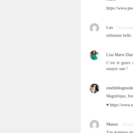
https://www.po
Lau
23 novemb
tellement bell
Lisa Marie Dia
C’est le genre 
essayer une !
estelleblogmod
Magnifique, bo
♥
https://www.
Manon
23 nov
Ton manteau en 