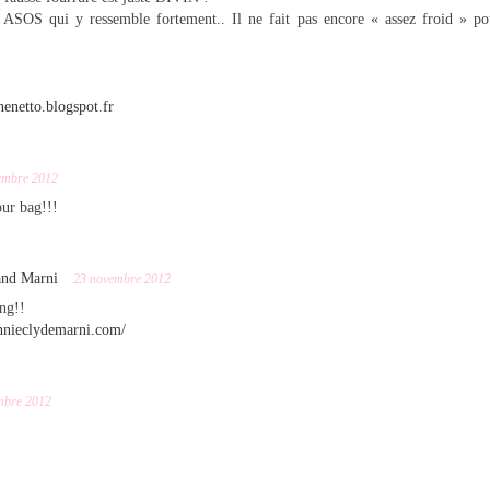
 ASOS qui y ressemble fortement.. Il ne fait pas encore « assez froid » po
nenetto.blogspot.fr
embre 2012
our bag!!!
and Marni
23 novembre 2012
ng!!
nnieclydemarni.com/
mbre 2012