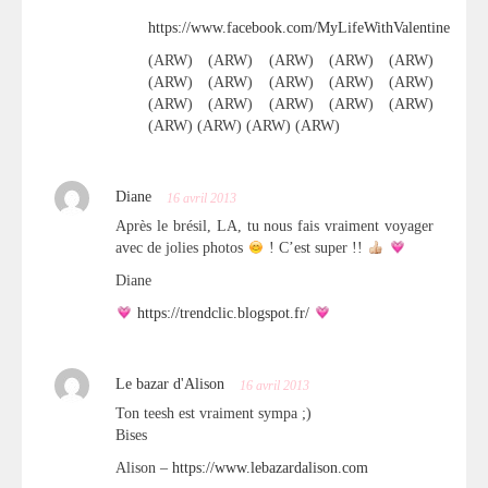
https://www.facebook.com/MyLifeWithValentine
(ARW) (ARW) (ARW) (ARW) (ARW)
(ARW) (ARW) (ARW) (ARW) (ARW)
(ARW) (ARW) (ARW) (ARW) (ARW)
(ARW) (ARW) (ARW) (ARW)
Diane
16 avril 2013
Après le brésil, LA, tu nous fais vraiment voyager
avec de jolies photos
! C’est super !!
Diane
https://trendclic.blogspot.fr/
Le bazar d'Alison
16 avril 2013
Ton teesh est vraiment sympa ;)
Bises
Alison –
https://www.lebazardalison.com