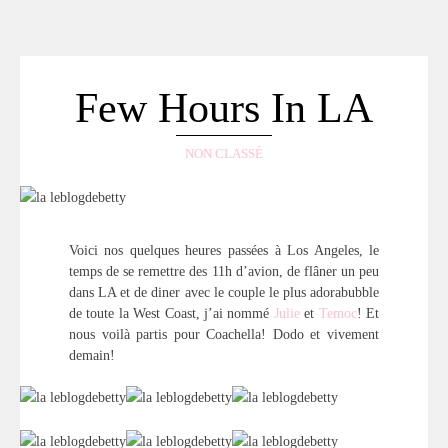
ACCUEIL
SÉLECTION
VOYAGES
Few Hours In LA
LOOKBOOK
RECHERCHE
NON CLASSÉ
ARCHIVES
Voici nos quelques heures passées à Los Angeles, le
temps de se remettre des 11h d’avion, de flâner un peu
dans LA et de diner avec le couple le plus adorabubble
de toute la West Coast, j’ai nommé
Julie
et
Temoc
! Et
nous voilà partis pour Coachella! Dodo et vivement
demain!