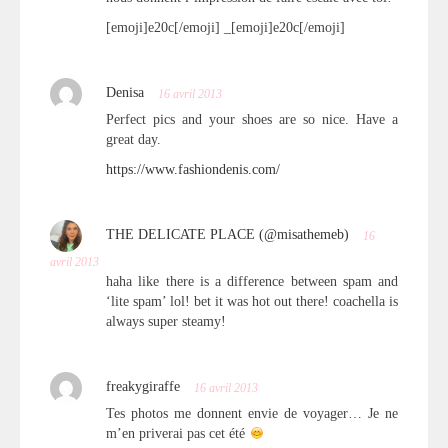
[emoji]e20c[/emoji] _[emoji]e20c[/emoji]
Denisa
16 avril 2013
Perfect pics and your shoes are so nice. Have a
great day.
https://www.fashiondenis.com/
THE DELICATE PLACE (@misathemeb)
16
avril 2013
haha like there is a difference between spam and
‘lite spam’ lol! bet it was hot out there! coachella is
always super steamy!
freakygiraffe
16 avril 2013
Tes photos me donnent envie de voyager… Je ne
m’en priverai pas cet été