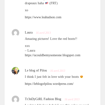
drapeaux haha
(FRT)
xo
https://www.leahudson.com
Laura
16 avril 2013
Amazing pictures! Love the red boots!!
xxx
– Laura
https://ucouldbemysomeone.blogspot.com
Le blog of Pilou
16 avril 2013
I think I just felt in love with your boots
https://leblogofpilou.wordpress.com/
Tr3nDyGiRL Fashion Blog
16 avril 2013