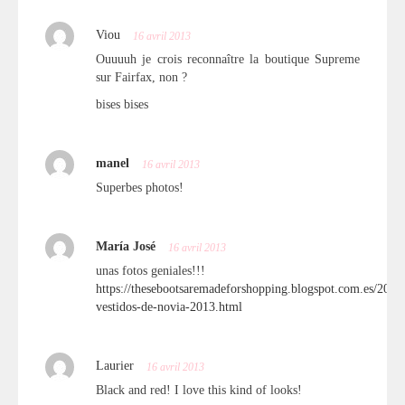
Viou
16 avril 2013
Ouuuuh je crois reconnaître la boutique Supreme
sur Fairfax, non ?
bises bises
manel
16 avril 2013
Superbes photos!
María José
16 avril 2013
unas fotos geniales!!!
https://thesebootsaremadeforshopping.blogspot.com.es/2013/
vestidos-de-novia-2013.html
Laurier
16 avril 2013
Black and red! I love this kind of looks!