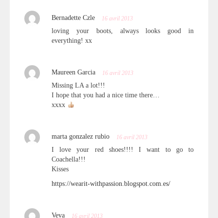
Bernadette Czle
16 avril 2013
loving your boots, always looks good in
everything! xx
Maureen Garcia
16 avril 2013
Missing LA a lot!!!
I hope that you had a nice time there…
xxxx
marta gonzalez rubio
16 avril 2013
I love your red shoes!!!! I want to go to
Coachella!!!
Kisses
https://wearit-withpassion.blogspot.com.es/
Veva
16 avril 2013