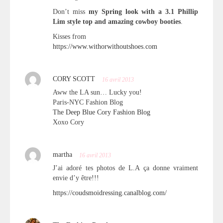
Don’t miss
my Spring look with a 3.1 Phillip
Lim style top and amazing cowboy booties
.
Kisses from
https://www.withorwithoutshoes.com
CORY SCOTT
16 avril 2013
Aww the LA sun… Lucky you!
Paris-NYC Fashion Blog
The Deep Blue Cory Fashion Blog
Xoxo Cory
martha
16 avril 2013
J’ai adoré tes photos de L.A ça donne vraiment
envie d’y être!!!
https://coudsmoidressing.canalblog.com/