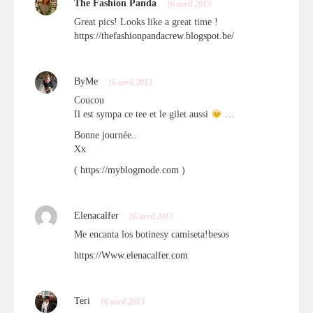
The Fashion Panda
16 avril 2013
Great pics! Looks like a great time !
https://thefashionpandacrew.blogspot.be/
ByMe
16 avril 2013
Coucou
Il est sympa ce tee et le gilet aussi
…
Bonne journée..
Xx
(
https://myblogmode.com
)
Elenacalfer
16 avril 2013
Me encanta los botinesy camiseta!besos
https://Www.elenacalfer.com
Teri
16 avril 2013