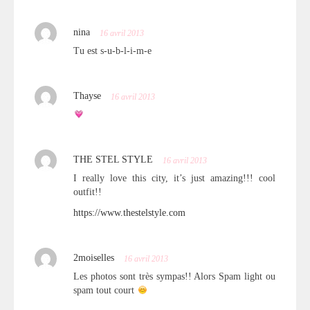
nina
16 avril 2013
Tu est s-u-b-l-i-m-e
Thayse
16 avril 2013
THE STEL STYLE
16 avril 2013
I really love this city, it’s just amazing!!! cool
outfit!!
https://www.thestelstyle.com
2moiselles
16 avril 2013
Les photos sont très sympas!! Alors Spam light ou
spam tout court