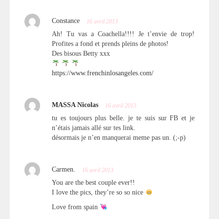
Constance
16 avril 2013
Ah! Tu vas a Coachella!!!! Je t’envie de trop!
Profites a fond et prends pleins de photos!
Des bisous Betty xxx
https://www.frenchinlosangeles.com/
MASSA Nicolas
16 avril 2013
tu es toujours plus belle. je te suis sur FB et je
n’étais jamais allé sur tes link.
désormais je n’en manquerai meme pas un. (;-p)
Carmen.
16 avril 2013
You are the best couple ever!!
I love the pics, they’re so so nice
Love from spain