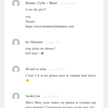
Bonnie, Clyde + Marni
16 avril 2013
Love the pics!!
xxx
Naomi
https://www.bonnieclydemarni.com
les Valseuses
16 avril 2013
trop jolies tes shooes !
kiff bien !
40 and so what
16 avril 2013
I love LA et tes photos nous le rendent bien merci
Sarah-Lou
16 avril 2013
Merci Betty pour toutes ces photos si vivantes qui
nous donnent l’impression de faire escale avec toi!