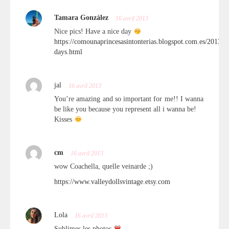
Tamara González
16 avril 2013
Nice pics! Have a nice day
https://comounaprincesasintonterias.blogspot.com.es/2013/0
days.html
jal
16 avril 2013
You’re amazing and so important for me!! I wanna
be like you because you represent all i wanna be!
Kisses
cm
16 avril 2013
wow Coachella, quelle veinarde ;)
https://www.valleydollsvintage.etsy.com
Lola
16 avril 2013
Sublimes les photos