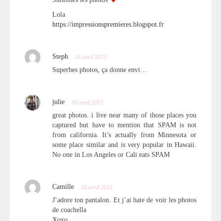
Lola
https://impressionspremieres.blogspot.fr
Steph
16 avril 2013
Superbes photos, ça donne envi…
julie
16 avril 2013
great photos. i live near many of those places you
captured but have to mention that SPAM is not
from california. It’s actually from Minnesota or
some place similar and is very popular in Hawaii.
No one in Los Angeles or Cali eats SPAM
Camille
16 avril 2013
J’adore ton pantalon. Et j’ai hate de voir les photos
de coachella
Xoxo