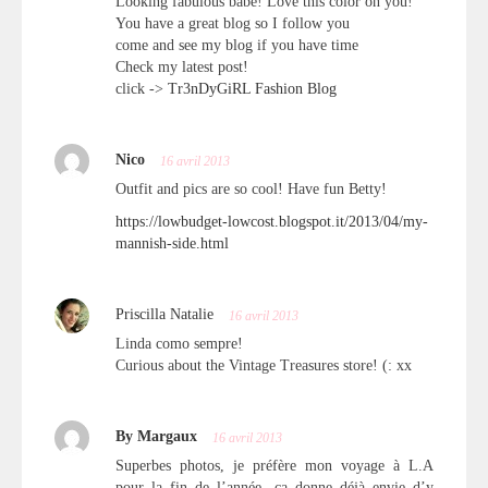
Looking fabulous babe! Love this color on you!
You have a great blog so I follow you
come and see my blog if you have time
Check my latest post!
click ->
Tr3nDyGiRL Fashion Blog
Nico
16 avril 2013
Outfit and pics are so cool! Have fun Betty!
https://lowbudget-lowcost.blogspot.it/2013/04/my-
mannish-side.html
Priscilla Natalie
16 avril 2013
Linda como sempre!
Curious about the Vintage Treasures store! (: xx
By Margaux
16 avril 2013
Superbes photos, je préfère mon voyage à L.A
pour la fin de l’année, ça donne déjà envie d’y