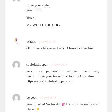
Love your style!
great trip!
kisses
MY WHITE IDEA DIY
Watzis
16 avril 2013
Oh tu nous fais rêver Betty !! bises xx Caroline
soulofashopper
16 avril 2013
very nice pictures! I enjoyed them very
much….love your tee on that first pic! xo, alma
https://www.soulofashopper.com
be cool
16 avril 2013
great photos! So lovely
LA must be really cool
place!