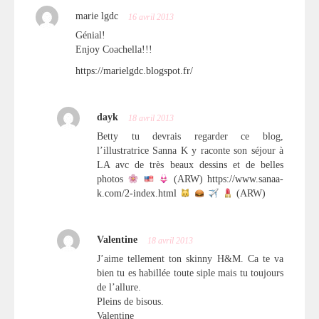
marie lgdc
16 avril 2013
Génial!
Enjoy Coachella!!!
https://marielgdc.blogspot.fr/
dayk
18 avril 2013
Betty tu devrais regarder ce blog,
l’illustratrice Sanna K y raconte son séjour à
LA avc de très beaux dessins et de belles
photos
(ARW)
https://www.sanaa-
k.com/2-index.html
(ARW)
Valentine
18 avril 2013
J’aime tellement ton skinny H&M. Ca te va
bien tu es habillée toute siple mais tu toujours
de l’allure.
Pleins de bisous.
Valentine