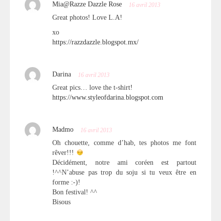
Mia@Razze Dazzle Rose
16 avril 2013
Great photos! Love L.A!
xo
https://razzdazzle.blogspot.mx/
Darina
16 avril 2013
Great pics… love the t-shirt!
https://www.styleofdarina.blogspot.com
Madmo
16 avril 2013
Oh chouette, comme d’hab, tes photos me font
rêver!!!
Décidément, notre ami coréen est partout
!^^N’abuse pas trop du soju si tu veux être en
forme :-)!
Bon festival! ^^
Bisous