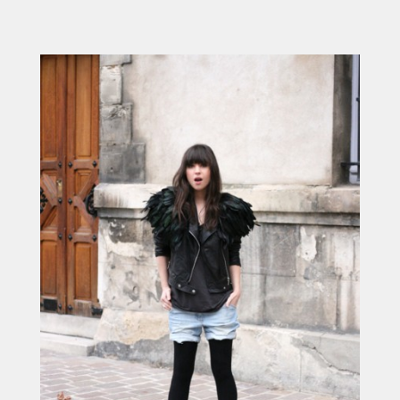
ACCUEIL
SÉLECTION
VOYAGES
LOOKBOOK
RECHERCHE
ARCHIVES