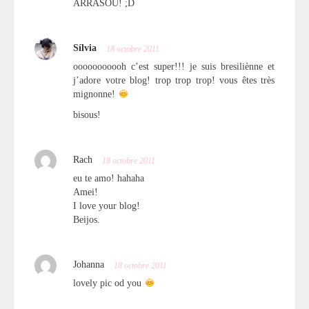
ARRASOU! ;D
Sílvia
18 octobre 2011
ooooooooooh c’est super!!! je suis bresiliènne et
j’adore votre blog! trop trop trop! vous êtes très
mignonne!
bisous!
Rach
18 octobre 2011
eu te amo! hahaha
Amei!
I love your blog!
Beijos.
Johanna
18 octobre 2011
lovely pic od you