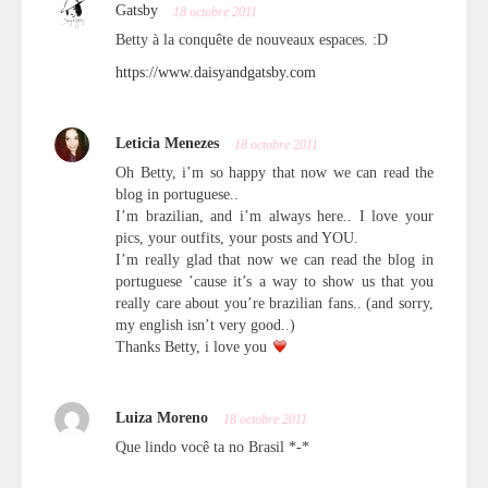
Gatsby
18 octobre 2011
Betty à la conquête de nouveaux espaces. :D
https://www.daisyandgatsby.com
Leticia Menezes
18 octobre 2011
Oh Betty, i’m so happy that now we can read the
blog in portuguese..
I’m brazilian, and i’m always here.. I love your
pics, your outfits, your posts and YOU.
I’m really glad that now we can read the blog in
portuguese ’cause it’s a way to show us that you
really care about you’re brazilian fans.. (and sorry,
my english isn’t very good..)
Thanks Betty, i love you
Luiza Moreno
18 octobre 2011
Que lindo você ta no Brasil *-*