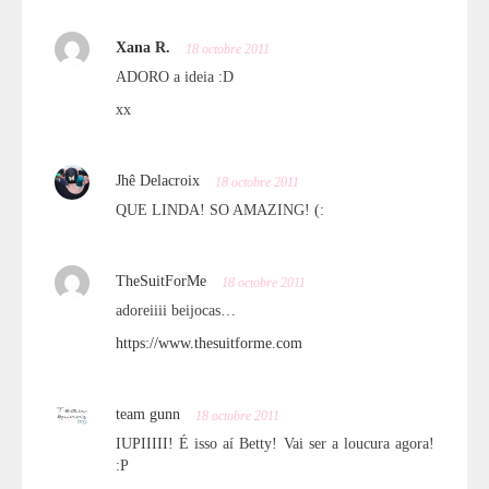
Xana R.
18 octobre 2011
ADORO a ideia :D
xx
Jhê Delacroix
18 octobre 2011
QUE LINDA! SO AMAZING! (:
TheSuitForMe
18 octobre 2011
adoreiiii beijocas…
https://www.thesuitforme.com
team gunn
18 octobre 2011
IUPIIIII! É isso aí Betty! Vai ser a loucura agora!
:P