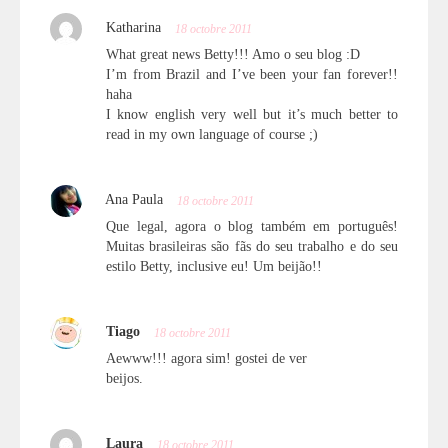
Katharina
18 octobre 2011
What great news Betty!!! Amo o seu blog :D
I’m from Brazil and I’ve been your fan forever!!
haha
I know english very well but it’s much better to
read in my own language of course ;)
Ana Paula
18 octobre 2011
Que legal, agora o blog também em português!
Muitas brasileiras são fãs do seu trabalho e do seu
estilo Betty, inclusive eu! Um beijão!!
Tiago
18 octobre 2011
Aewww!!! agora sim! gostei de ver
beijos.
Laura
18 octobre 2011