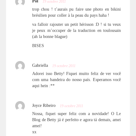
Pöl
19 octobre 2011
trop chou ! t’aurais pu faire une photo en bikini
brésilien pour coller à la peau du pays haha !
va falloir rajouter un petit hérisson :D ! si tu veux
je peux m’occuper de la traduction en toulousain
(ah la bonne blague)
BISES
Gabriella
19 octobre 2011
Adorei isso Betty! Fiquei muito feliz de ver você
com uma bandeira do nosso país. Esperamos você
aqui hein :**
Joyce Ribeiro
19 octobre 2011
Nossa, fiquei super feliz com a novidade! O Le
Blog de Betty já é perfeito e agora tá demais, amei
amei!
xx