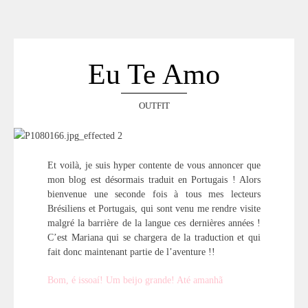
ACCUEIL
SÉLECTION
VOYAGES
Eu Te Amo
LOOKBOOK
RECHERCHE
OUTFIT
ARCHIVES
Et voilà, je suis hyper contente de vous annoncer que
mon blog est désormais traduit en Portugais ! Alors
bienvenue une seconde fois à tous mes lecteurs
Brésiliens et Portugais, qui sont venu me rendre visite
malgré la barrière de la langue ces dernières années !
C’est Mariana qui se chargera de la traduction et qui
fait donc maintenant partie de l’aventure !!
Bom, é issoaí! Um beijo grande! Até amanhã