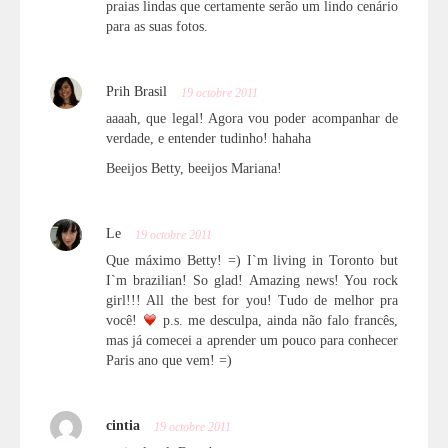
praias lindas que certamente serão um lindo cenário
para as suas fotos.
Prih Brasil
19 octobre 2011
aaaah, que legal! Agora vou poder acompanhar de
verdade, e entender tudinho! hahaha
Beeijos Betty, beeijos Mariana!
Le
19 octobre 2011
Que máximo Betty! =) I`m living in Toronto but
I`m brazilian! So glad! Amazing news! You rock
girl!!! All the best for you! Tudo de melhor pra
você!
p.s. me desculpa, ainda não falo francês,
mas já comecei a aprender um pouco para conhecer
Paris ano que vem! =)
cintia
19 octobre 2011