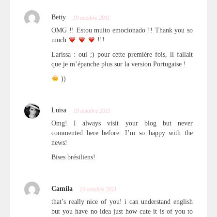
Betty
19 octobre 2011
OMG !! Estou muito emocionado !! Thank you so
much
!!!
Larissa : oui ;) pour cette première fois, il fallait
que je m’épanche plus sur la version Portugaise !
))
Luisa
19 octobre 2011
Omg! I always visit your blog but never
commented here before. I’m so happy with the
news!
Bises brésiliens!
Camila
19 octobre 2011
that’s really nice of you! i can understand english
but you have no idea just how cute it is of you to