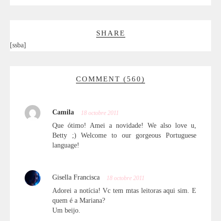
SHARE
[ssba]
COMMENT (560)
Camila
18 octobre 2011
Que ótimo! Amei a novidade! We also love u,
Betty ;) Welcome to our gorgeous Portuguese
language!
Gisella Francisca
18 octobre 2011
Adorei a notícia! Vc tem mtas leitoras aqui sim. E
quem é a Mariana?
Um beijo.