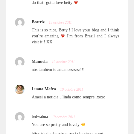
do that! gotta love betty
Beatriz
19 octobre 2011
This is so nice, Betty ! I love your blog and I think
you’re amazing
I'm from Brazil and I always
visit it ! XX
Manuela
19 octobre 2011
nós também te amamosssssss!!!
Luana Mafra
19 octobre 2011
Ameei a noticia…linda como sempre..xoxo
Jedwabna
19 octobre 2011
You are so pretty and lovely
https://jedwabnastronazycia.blogspot.com/