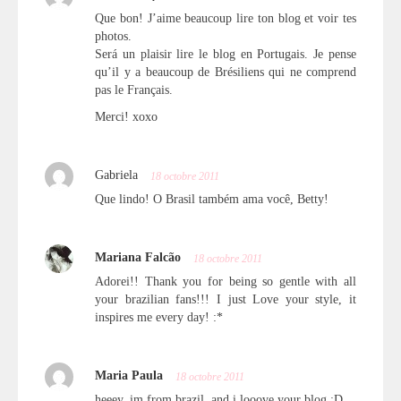
Que bon! J’aime beaucoup lire ton blog et voir tes
photos.
Será un plaisir lire le blog en Portugais. Je pense
qu’il y a beaucoup de Brésiliens qui ne comprend
pas le Français.
Merci! xoxo
Gabriela
18 octobre 2011
Que lindo! O Brasil também ama você, Betty!
Mariana Falcão
18 octobre 2011
Adorei!! Thank you for being so gentle with all
your brazilian fans!!! I just Love your style, it
inspires me every day! :*
Maria Paula
18 octobre 2011
heeey, im from brazil, and i looove your blog :D