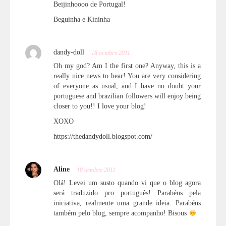
Beijinhoooo de Portugal!
Beguinha e Kininha
dandy-doll
18 octobre 2011
Oh my god? Am I the first one? Anyway, this is a
really nice news to hear! You are very considering
of everyone as usual, and I have no doubt your
portuguese and brazilian followers will enjoy being
closer to you!! I love your blog!
XOXO
https://thedandydoll.blogspot.com/
Aline
18 octobre 2011
Olá! Levei um susto quando vi que o blog agora
será traduzido pro português! Parabéns pela
iniciativa, realmente uma grande ideia. Parabéns
também pelo blog, sempre acompanho! Bisous