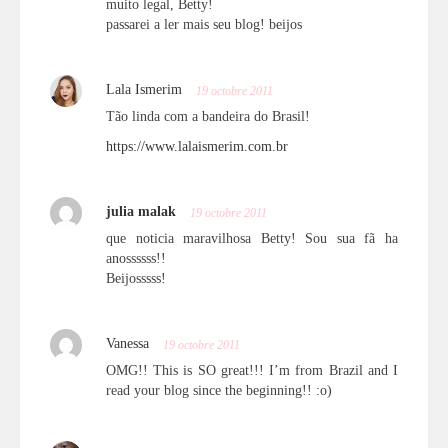
muito legal, Betty!
passarei a ler mais seu blog! beijos
Lala Ismerim
19 octobre 2011
Tão linda com a bandeira do Brasil!
https://www.lalaismerim.com.br
julia malak
19 octobre 2011
que noticia maravilhosa Betty! Sou sua fã ha
anossssss!!
Beijosssss!
Vanessa
19 octobre 2011
OMG!! This is SO great!!! I’m from Brazil and I
read your blog since the beginning!! :o)