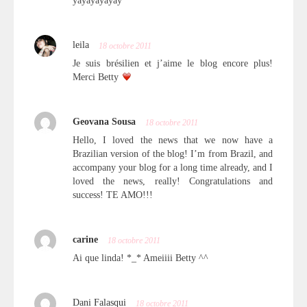
yayayayayay
leila
18 octobre 2011
Je suis brésilien et j’aime le blog encore plus!
Merci Betty
Geovana Sousa
18 octobre 2011
Hello, I loved the news that we now have a
Brazilian version of the blog! I’m from Brazil, and
accompany your blog for a long time already, and I
loved the news, really! Congratulations and
success! TE AMO!!!
carine
18 octobre 2011
Ai que linda! *_* Ameiiii Betty ^^
Dani Falasqui
18 octobre 2011