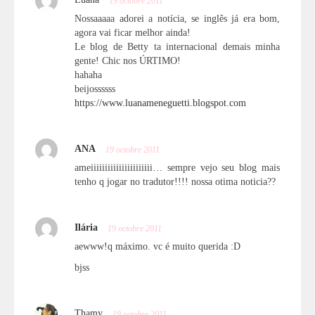
Luana
19 octobre 2011
Nossaaaaa adorei a notícia, se inglês já era bom,
agora vai ficar melhor ainda!
Le blog de Betty ta internacional demais minha
gente! Chic nos ÚRTIMO!
hahaha
beijossssss
https://www.luanameneguetti.blogspot.com
ANA
19 octobre 2011
ameiiiiiiiiiiiiiiiiiiiiii… sempre vejo seu blog mais
tenho q jogar no tradutor!!!! nossa otima noticia??
Ilária
19 octobre 2011
aewww!q máximo. vc é muito querida :D
bjss
Thamy
19 octobre 2011