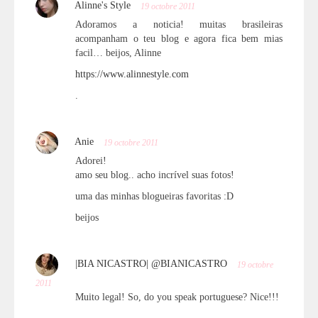
Alinne's Style
19 octobre 2011
Adoramos a noticia! muitas brasileiras
acompanham o teu blog e agora fica bem mias
facil… beijos, Alinne
https://www.alinnestyle.com
.
Anie
19 octobre 2011
Adorei!
amo seu blog.. acho incrível suas fotos!
uma das minhas blogueiras favoritas :D
beijos
|BIA NICASTRO| @BIANICASTRO
19 octobre
2011
Muito legal! So, do you speak portuguese? Nice!!!