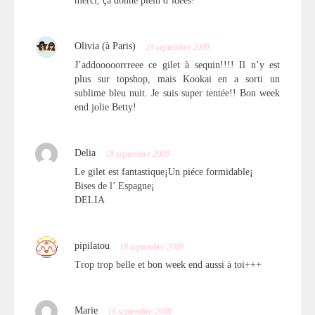
merci, ça donne plein d’idées!
Olivia (à Paris)
18 septembre 2009
J’addooooorrreee ce gilet à sequin!!!! Il n’y est
plus sur topshop, mais Kookai en a sorti un
sublime bleu nuit. Je suis super tentée!! Bon week
end jolie Betty!
Delia
18 septembre 2009
Le gilet est fantastique¡Un piéce formidable¡
Bises de l’ Espagne¡
DELIA
pipilatou
18 septembre 2009
Trop trop belle et bon week end aussi à toi+++
Marie
18 septembre 2009