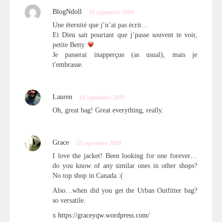
BlogNdoll
18 septembre 2009
Une éternité que j’n’ai pas écrit…
Et Dieu sait pourtant que j’passe souvent te voir,
petite Betty
Je passerai inapperçue (as usual), mais je
t'embrasse.
Lauren
18 septembre 2009
Oh, great bag! Great everything, really.
Grace
18 septembre 2009
I love the jacket! Been looking for one forever…
do you know of any similar ones in other shops?
No top shop in Canada :(
Also…when did you get the Urban Outfitter bag?
so versatile.
x
https://graceyqw.wordpress.com/