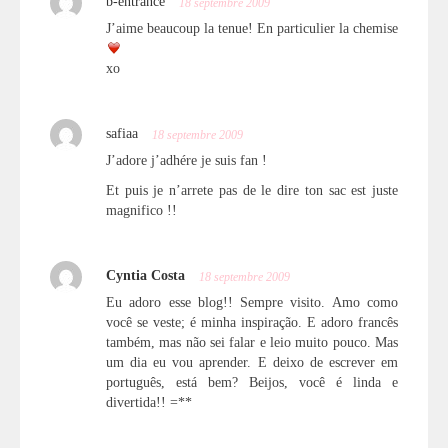
b-entrance
18 septembre 2009
J’aime beaucoup la tenue! En particulier la chemise
xo
safiaa
18 septembre 2009
J’adore j’adhére je suis fan !
Et puis je n’arrete pas de le dire ton sac est juste
magnifico !!
Cyntia Costa
18 septembre 2009
Eu adoro esse blog!! Sempre visito. Amo como
você se veste; é minha inspiração. E adoro francês
também, mas não sei falar e leio muito pouco. Mas
um dia eu vou aprender. E deixo de escrever em
português, está bem? Beijos, você é linda e
divertida!! =**