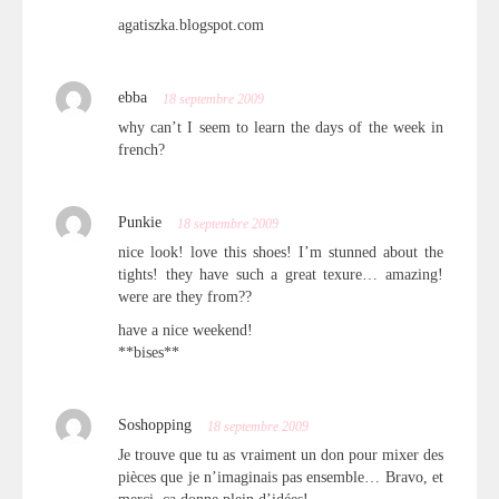
agatiszka.blogspot.com
ebba
18 septembre 2009
why can’t I seem to learn the days of the week in
french?
Punkie
18 septembre 2009
nice look! love this shoes! I’m stunned about the
tights! they have such a great texure… amazing!
were are they from??
have a nice weekend!
**bises**
Soshopping
18 septembre 2009
Je trouve que tu as vraiment un don pour mixer des
pièces que je n’imaginais pas ensemble… Bravo, et