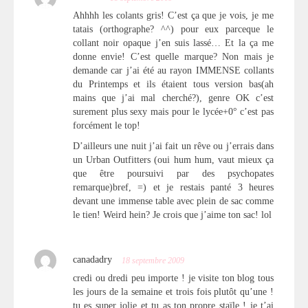
Ahhhh les colants gris! C’est ça que je vois, je me
tatais (orthographe? ^^) pour eux parceque le
collant noir opaque j’en suis lassé… Et la ça me
donne envie! C’est quelle marque? Non mais je
demande car j’ai été au rayon IMMENSE collants
du Printemps et ils étaient tous version bas(ah
mains que j’ai mal cherché?), genre OK c’est
surement plus sexy mais pour le lycée+0° c’est pas
forcément le top!
D’ailleurs une nuit j’ai fait un rêve ou j’errais dans
un Urban Outfitters (oui hum hum, vaut mieux ça
que être poursuivi par des psychopates
remarque)bref, =) et je restais panté 3 heures
devant une immense table avec plein de sac comme
le tien! Weird hein? Je crois que j’aime ton sac! lol
canadadry
18 septembre 2009
credi ou dredi peu importe ! je visite ton blog tous
les jours de la semaine et trois fois plutôt qu’une !
tu es super jolie et tu as ton propre staïle ! je t’ai