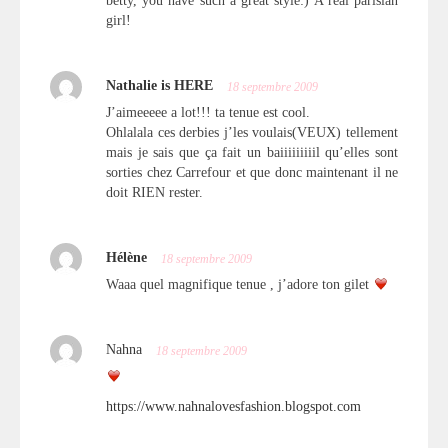
betty, you have such a great style:) A real parisian
girl!
Nathalie is HERE
18 septembre 2009
J’aimeeeee a lot!!! ta tenue est cool.
Ohlalala ces derbies j’les voulais(VEUX) tellement
mais je sais que ça fait un baiiiiiiiiil qu’elles sont
sorties chez Carrefour et que donc maintenant il ne
doit RIEN rester.
Hélène
18 septembre 2009
Waaa quel magnifique tenue , j’adore ton gilet
Nahna
18 septembre 2009
https://www.nahnalovesfashion.blogspot.com