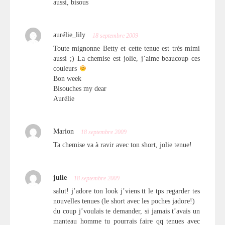
aussi, bisous
aurélie_lily
18 septembre 2009
Toute mignonne Betty et cette tenue est très mimi
aussi ;) La chemise est jolie, j’aime beaucoup ces
couleurs
Bon week
Bisouches my dear
Aurélie
Marion
18 septembre 2009
Ta chemise va à ravir avec ton short, jolie tenue!
julie
18 septembre 2009
salut! j’adore ton look j’viens tt le tps regarder tes
nouvelles tenues (le short avec les poches jadore!)
du coup j’voulais te demander, si jamais t’avais un
manteau homme tu pourrais faire qq tenues avec