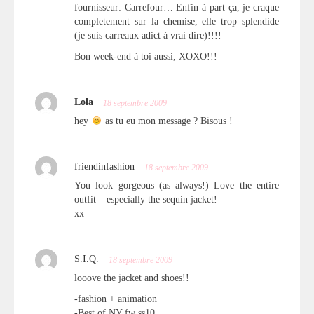
fournisseur: Carrefour… Enfin à part ça, je craque
completement sur la chemise, elle trop splendide
(je suis carreaux adict à vrai dire)!!!!
Bon week-end à toi aussi, XOXO!!!
Lola
18 septembre 2009
hey
as tu eu mon message ? Bisous !
friendinfashion
18 septembre 2009
You look gorgeous (as always!) Love the entire
outfit – especially the sequin jacket!
xx
S.I.Q.
18 septembre 2009
looove the jacket and shoes!!
-fashion + animation
-Best of NY fw ss10