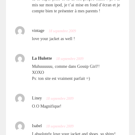
mis sur mon ipod, je t’ai mise en fond d’écran et je
compte bien te présenter à mes parents !
vintage
18 septembre 2009
love your jacket as well !
La Hulotte
18 septembre 2009
Muhuuuuuu, comme dans Gossip Girl!!
XOXO
Ps: ton site est vraiment parfait =)
Liney
18 septembre 2009
O.O Magnifique!
Isabel
18 septembre 2009
I absolutely love your jacket and shoes, so shiny!