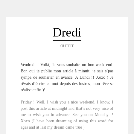
ACCUEIL
SÉLECTION
VOYAGES
Dredi
LOOKBOOK
RECHERCHE
OUTFIT
ARCHIVES
Vendredi ! Voilà, Je vous souhaite un bon week end.
Bon oui je publie mon article à minuit, je sais s’pas
sympa de souhaiter en avance. A Lundi !! Xoxo ( Je
rêvais d’écrire ce mot depuis des lustres, mon rêve se
réalise enfin )!
Friday ! Well, I wish you a nice weekend. I know, I
post this article at midnight and that’s not very nice of
me to wish you in advance. See you on Monday !!
Xoxo (I have been dreaming of using this word for
ages and at last my dream came true )