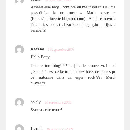
Ameeei esse blog. Bom pra eu me inspirar. Dá uma
passadinha lá no meu « Maria veste »
(
https://mariaveste.blogspot.com
). Ainda é novo e
tá em fase de atualização e integração… Bjos e
parabéns!
Roxane
18 septembre 2009
Hello Betty,
J’adore ton blog!!!!!! :-) je le trouve vraiment
génial!!!!! est-ce ke tu aurai des idées de tenues pr
cet automne dans un esprit rock???? Merci
d’avance
colaly
18 septembre 2009
Sympa cette tenue!
Carole
18 septembre 2009