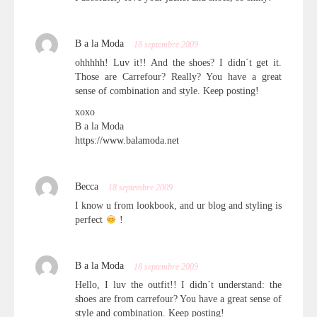
B a la Moda
18 septembre 2009
ohhhhh! Luv it!! And the shoes? I didn´t get it.
Those are Carrefour? Really? You have a great
sense of combination and style. Keep posting!
xoxo
B a la Moda
https://www.balamoda.net
Becca
18 septembre 2009
I know u from lookbook, and ur blog and styling is
perfect
!
B a la Moda
18 septembre 2009
Hello, I luv the outfit!! I didn´t understand: the
shoes are from carrefour? You have a great sense of
style and combination. Keep posting!