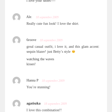
i love your shoes!!!!
Ale.
18 septembre 2009
Really cute fun look! I love the shirt.
6roove
18 septembre 2009
greal casual outfit, i love it, and this glam accent:
sequin blazer! just Betty’s style
watching the waves
kisses!
Hanna P
18 septembre 2009
You’re stunning!
agatiszka
18 septembre 2009
I love this combination!!