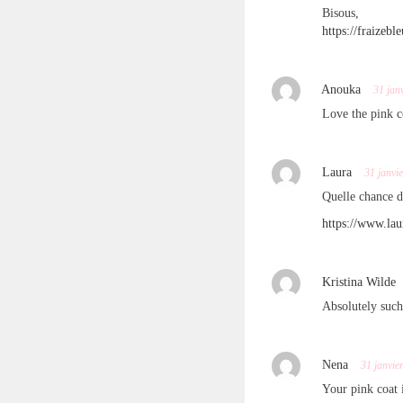
Bisous,
https://fraizeb
Anouka
31 jan
Love the pink c
Laura
31 janvi
Quelle chance d
https://www.la
Kristina Wilde
Absolutely such
Nena
31 janvie
Your pink coat i