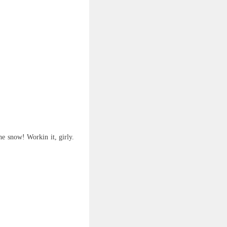
he snow! Workin it, girly.