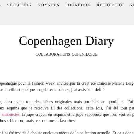
L
SÉLECTION
VOYAGES
LOOKBOOK
RECHERCHE
A
Copenhagen Diary
COLLABORATIONS
,
COPENHAGUE
penhague pour la fashion week, invitée par la créatrice Danoise Malene Birg
 la ville et quelques engelures « haha », j’ai assisté au défilé.
, c’est avant tout des pièces originales mais portables au quotidien. J’af
ux sequins que je retrouve fil des collections, cette fois, j’ai été tout pa
 silhouettes
, la jupe crayon en sequins et la jupe vaporeuse que l’on voit en 
choses bien sur, mais, ce sont mes 2 favorites!
 j’ai été invitée à choisir quelques pièces de la collection actuelle. Et ça a don