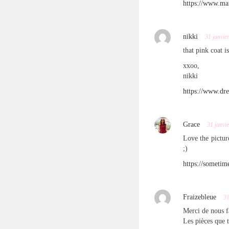
https://www.mar
nikki
31 janvie
that pink coat i
xxoo,
nikki
https://www.dr
Grace
31 janvi
Love the pictur
;)
https://sometim
Fraizebleue
31
Merci de nous f
Les pièces que t