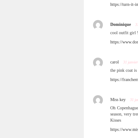
https://turn-it-
Dominique
3
cool outfit girl 
https://www.do
carol
31 janvie
the pink coat i
https://franche
Miss key
31 ja
Oh Copenhague i
season, very tr
Kisses
https://www.mi