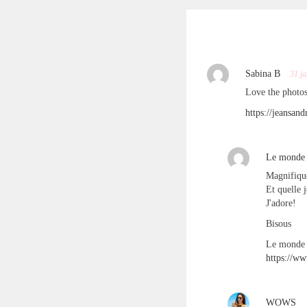
Sabina B
31 ja
Love the photos
https://jeansan
Le monde d
Magnifiqu
Et quelle j
J'adore!
Bisous
Le monde d
https://w
WOWS