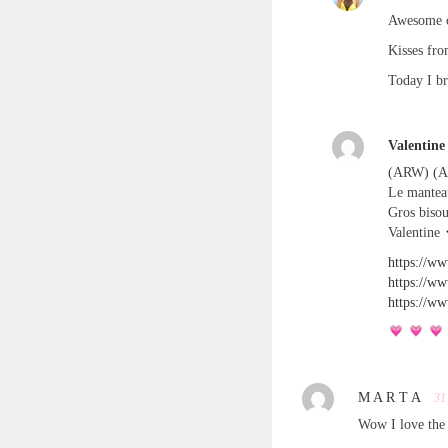
Awesome c
Kisses fr
Today I b
Valentine
(ARW) (
Le mantea
Gros bisou
Valentine
https://w
https://w
https://w
M A R T A
31
Wow I love the c