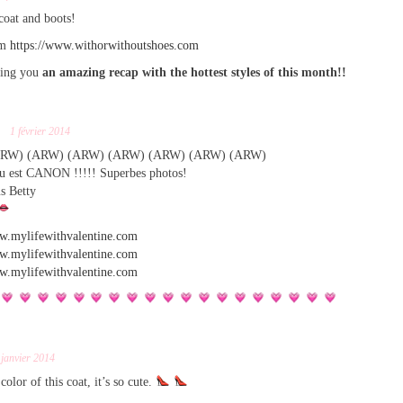
oat and boots!
om
https://www.withorwithoutshoes.com
ring you
an amazing recap with the hottest styles of this month!!
1 février 2014
ARW) (ARW) (ARW) (ARW) (ARW) (ARW) (ARW)
u est CANON !!!!! Superbes photos!
s Betty
ww.mylifewithvalentine.com
ww.mylifewithvalentine.com
ww.mylifewithvalentine.com
 janvier 2014
olor of this coat, it’s so cute.