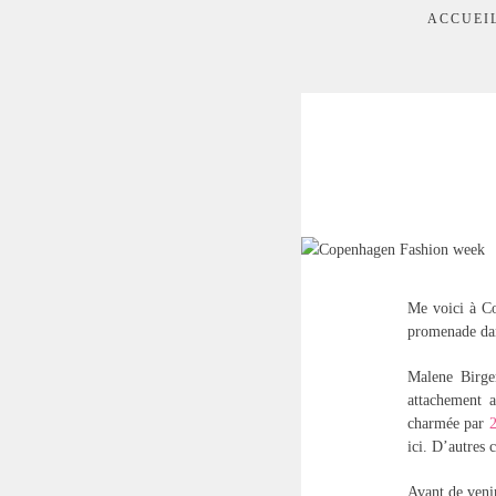
ACCUEI
Me voici à Co
promenade dans
Malene Birger
attachement a
charmée par
2
ici. D’autres 
Avant de venir