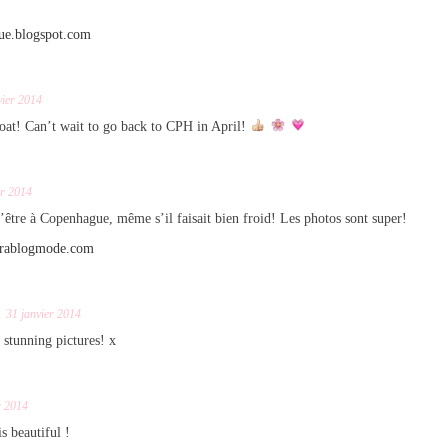
leue.blogspot.com
vier 2014
oat! Can’t wait to go back to CPH in April!
er 2014
’être à Copenhague, même s’il faisait bien froid! Les photos sont super!
urablogmode.com
31 janvier 2014
 stunning pictures! x
r 2014
s beautiful !