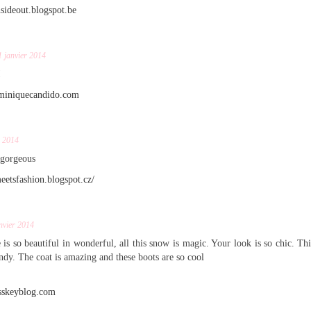
insideout.blogspot.be
1 janvier 2014
!
miniquecandido.com
r 2014
s gorgeous
meetsfashion.blogspot.cz/
nvier 2014
s so beautiful in wonderful, all this snow is magic. Your look is so chic. This
endy. The coat is amazing and these boots are so cool
sskeyblog.com