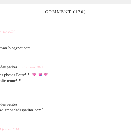
COMMENT (130)
nvier 2014
!
droses.blogspot.com
es petites
31 janvier 2014
es photos Betty!!!!
olie tenue!!!!
es petites
ww.lemondedespetites.com/
1 février 2014