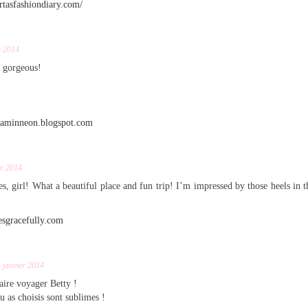
tasfashiondiary.com/
r 2014
s gorgeous!
eaminneon.blogspot.com
er 2014
es, girl! What a beautiful place and fun trip! I’m impressed by those heels in t
esgracefully.com
 janvier 2014
aire voyager Betty !
u as choisis sont sublimes !