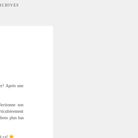
RCHIVES
er! Après une
fectionne son
rticulièrement
photo plus bas
né ça!