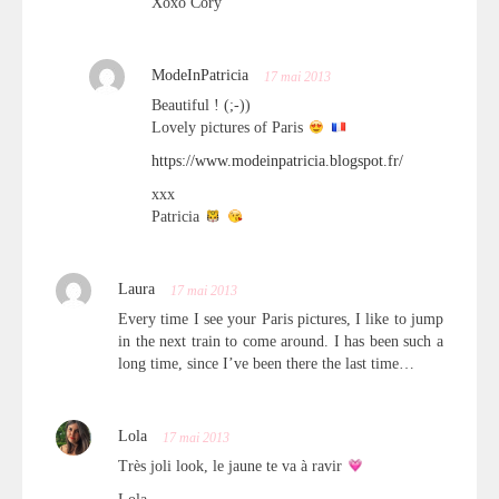
Xoxo Cory
ModeInPatricia
17 mai 2013
Beautiful ! (;-))
Lovely pictures of Paris
https://www.modeinpatricia.blogspot.fr/
xxx
Patricia
Laura
17 mai 2013
Every time I see your Paris pictures, I like to jump
in the next train to come around. I has been such a
long time, since I’ve been there the last time…
Lola
17 mai 2013
Très joli look, le jaune te va à ravir