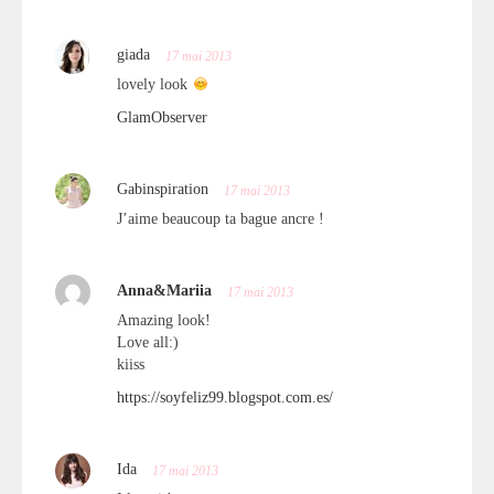
giada
17 mai 2013
lovely look
GlamObserver
Gabinspiration
17 mai 2013
J’aime beaucoup ta bague ancre !
Anna&Mariia
17 mai 2013
Amazing look!
Love all:)
kiiss
https://soyfeliz99.blogspot.com.es/
Ida
17 mai 2013