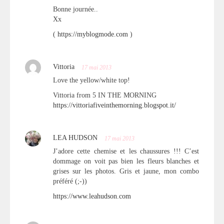
Bonne journée..
Xx
(
https://myblogmode.com
)
Vittoria
17 mai 2013
Love the yellow/white top!
Vittoria from 5 IN THE MORNING
https://vittoriafiveinthemorning.blogspot.it/
LEA HUDSON
17 mai 2013
J’adore cette chemise et les chaussures !!! C’est
dommage on voit pas bien les fleurs blanches et
grises sur les photos. Gris et jaune, mon combo
préféré (;-))
https://www.leahudson.com