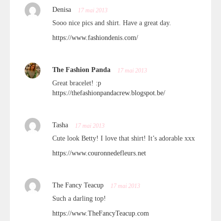
Denisa
17 mai 2013
Sooo nice pics and shirt. Have a great day.
https://www.fashiondenis.com/
The Fashion Panda
17 mai 2013
Great bracelet! :p
https://thefashionpandacrew.blogspot.be/
Tasha
17 mai 2013
Cute look Betty! I love that shirt! It’s adorable xxx
https://www.couronnedefleurs.net
The Fancy Teacup
17 mai 2013
Such a darling top!
https://www.TheFancyTeacup.com