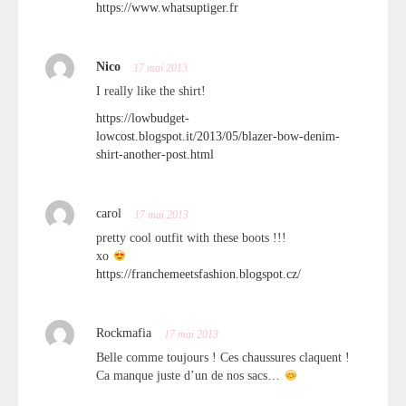
https://www.whatsuptiger.fr
Nico
17 mai 2013
I really like the shirt!
https://lowbudget-
lowcost.blogspot.it/2013/05/blazer-bow-denim-
shirt-another-post.html
carol
17 mai 2013
pretty cool outfit with these boots !!!
xo
https://franchemeetsfashion.blogspot.cz/
Rockmafia
17 mai 2013
Belle comme toujours ! Ces chaussures claquent !
Ca manque juste d’un de nos sacs…