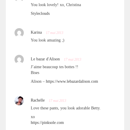
You look lovely! xo, Christina
Styleclouds
Karina
17 mai 2013
You look amazing ;)
Le bazar d'Alison
17 mai 2013
J’aime beaucoup tes bottes !!
Bises
Alison –
https://www.lebazardalison.com
Rachelle
17 mai 2013
Love these pants, you look adorable Betty.
xo
https://pinksole.com