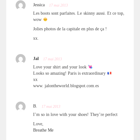
Jessica
17 mai 2013
Les boots sont parfaites. Le skinny aussi. Et ce top,
wow
Jolies photos de la capitale en plus de ça !
xx.
Jal
17 mai 2013
Love your shirt and your look
Looks so amazing! Paris is extraordinary
xx
www. jalontheworld.blogspot.com.es
B.
17 mai 2013
I’m so in love with your shoes! They’re perfect
Love,
Breathe Me