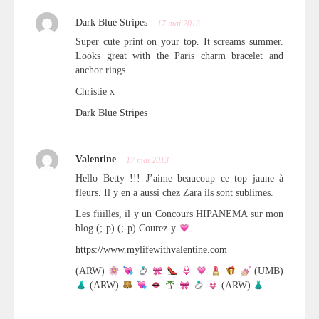
Dark Blue Stripes
17 mai 2013
Super cute print on your top. It screams summer.
Looks great with the Paris charm bracelet and
anchor rings.
Christie x
Dark Blue Stripes
Valentine
17 mai 2013
Hello Betty !!! J’aime beaucoup ce top jaune à
fleurs. Il y en a aussi chez Zara ils sont sublimes.
Les fiiilles, il y un Concours HIPANEMA sur mon
blog (;-p) (;-p) Courez-y
https://www.mylifewithvalentine.com
(ARW)
(UMB)
(ARW)
(ARW)