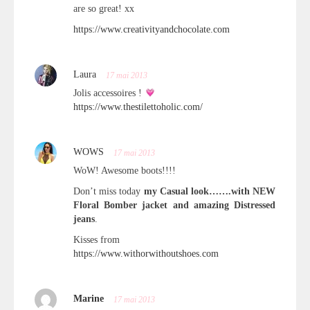
are so great! xx
https://www.creativityandchocolate.com
Laura
17 mai 2013
Jolis accessoires !
https://www.thestilettoholic.com/
WOWS
17 mai 2013
WoW! Awesome boots!!!!
Don’t miss today
my Casual look…….with NEW
Floral Bomber jacket and amazing Distressed
jeans
.
Kisses from
https://www.withorwithoutshoes.com
Marine
17 mai 2013