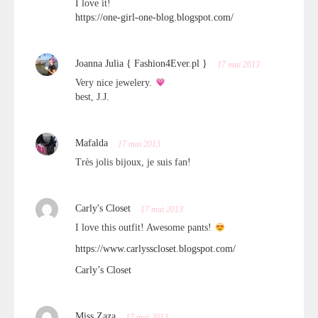
I love it!
https://one-girl-one-blog.blogspot.com/
Joanna Julia { Fashion4Ever.pl }
17 mai 2013
Very nice jewelery.
best, J.J.
Mafalda
17 mai 2013
Très jolis bijoux, je suis fan!
Carly's Closet
17 mai 2013
I love this outfit! Awesome pants!
https://www.carlysscloset.blogspot.com/
Carly’s Closet
Miss Zaza
17 mai 2013