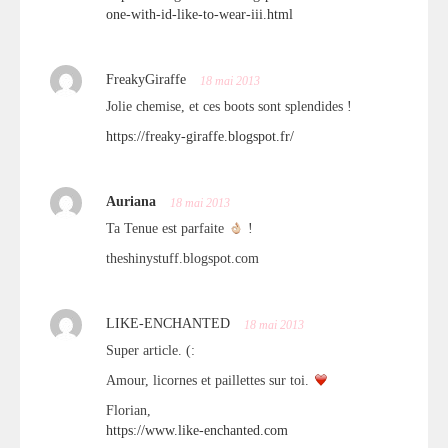
one-with-id-like-to-wear-iii.html
FreakyGiraffe
18 mai 2013
Jolie chemise, et ces boots sont splendides !
https://freaky-giraffe.blogspot.fr/
Auriana
18 mai 2013
Ta Tenue est parfaite
!
theshinystuff.blogspot.com
LIKE-ENCHANTED
18 mai 2013
Super article. (:
Amour, licornes et paillettes sur toi.
Florian,
https://www.like-enchanted.com