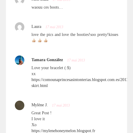
waouu ces boots…
Laura
17 mai 2013
love the pics and love the booties!soo pretty!kisses
Tamara González
17 mai 2013
Love your bracelet (:$)
xx
https://comounaprincesasintonterias.blogspot.com.es/2013/0
skirt.html
Mylène J.
17 mai 2013
Great Post !
I love it
Xo
https://mylenehoneymelon.blogspot.fr