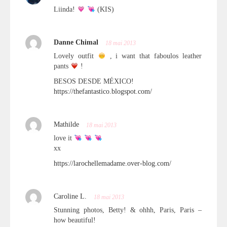
Liinda!
(KIS)
Danne Chimal
18 mai 2013
Lovely outfit
, i want that faboulos leather
pants
!
BESOS DESDE MÉXICO!
https://thefantastico.blogspot.com/
Mathilde
18 mai 2013
love it
xx
https://larochellemadame.over-blog.com/
Caroline L.
18 mai 2013
Stunning photos, Betty! & ohhh, Paris, Paris –
how beautiful!