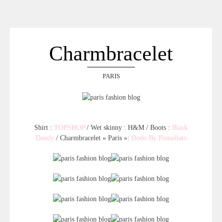
ACCUEIL
SÉLECTION
VOYAGES
Charmbracelet
LOOKBOOK
RECHERCHE
PARIS
ARCHIVES
Shirt :
TOPSHOP
/ Wet skinny : H&M / Boots :
Black
Dandy
/ Charmbracelet « Paris »:
Dodo By Pomellato