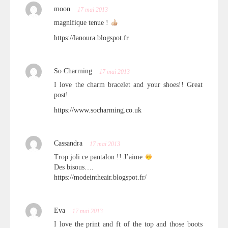
moon
17 mai 2013
magnifique tenue !
https://lanoura.blogspot.fr
So Charming
17 mai 2013
I love the charm bracelet and your shoes!! Great
post!
https://www.socharming.co.uk
Cassandra
17 mai 2013
Trop joli ce pantalon !! J’aime
Des bisous….
https://modeintheair.blogspot.fr/
Eva
17 mai 2013
I love the print and ft of the top and those boots