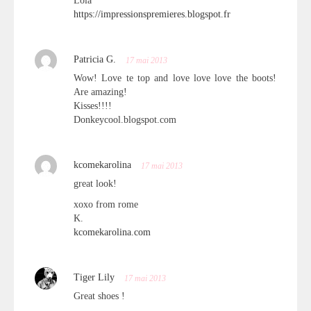
Lola
https://impressionspremieres.blogspot.fr
Patricia G.
17 mai 2013
Wow! Love te top and love love love the boots!
Are amazing!
Kisses!!!!
Donkeycool.blogspot.com
kcomekarolina
17 mai 2013
great look!
xoxo from rome
K.
kcomekarolina.com
Tiger Lily
17 mai 2013
Great shoes !