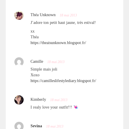
Théa Unknown
18 mai 2013
J’adore ton petit haut jaune, très estival!
xx
Théa
https://theaisunknown.blogspot.fr/
Camille
18 mai 2013
Simple mais joli
Xoxo
https://camilleslifestylediary.blogspot.fr/
Kimberly
18 mai 2013
I realy love your outfit!!!
Sevina
18 mai 2013