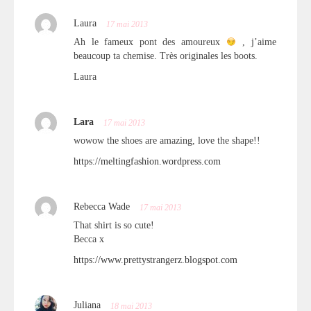
Laura
17 mai 2013
Ah le fameux pont des amoureux
, j’aime
beaucoup ta chemise. Très originales les boots.
Laura
Lara
17 mai 2013
wowow the shoes are amazing, love the shape!!
https://meltingfashion.wordpress.com
Rebecca Wade
17 mai 2013
That shirt is so cute!
Becca x
https://www.prettystrangerz.blogspot.com
Juliana
18 mai 2013