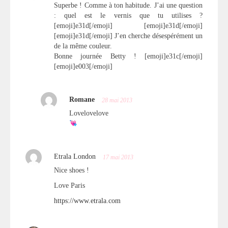
Superbe ! Comme à ton habitude. J’ai une question
: quel est le vernis que tu utilises ?
[emoji]e31d[/emoji] [emoji]e31d[/emoji]
[emoji]e31d[/emoji] J’en cherche désespérément un
de la même couleur.
Bonne journée Betty ! [emoji]e31c[/emoji]
[emoji]e003[/emoji]
Romane
28 mai 2013
Lovelovelove
Etrala London
17 mai 2013
Nice shoes !
Love Paris
https://www.etrala.com