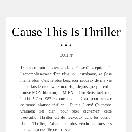
ACCUEIL
SÉLECTION
VOYAGES
Cause This Is Thriller
LOOKBOOK
…
RECHERCHE
ARCHIVES
OUTFIT
Je suis en train de vivre quelque chose d’exceptionnel,
l’accomplissement d’un rêve, oui carrément, et j’ose
même plus, c’est le plus beau jour modeux de ma vie
… Je fais le moonwalk non stop depuis que j’ai enfin
trouvé MON blouson, le MIEN… I’m Betty Jackson ,
hiii hiii! Cru 1983 comme moi …. 2 ans pour trouver
ce satané blouson thriller… Putain 2 ans! Ça tombe
vraiment très bien, pour fêter dignement cette
trouvaille, Thriller est de nouveaux dans les bacs…
Hum, Thriller, l’album le plus vendu de tous les
temps… ça me file des frissons…