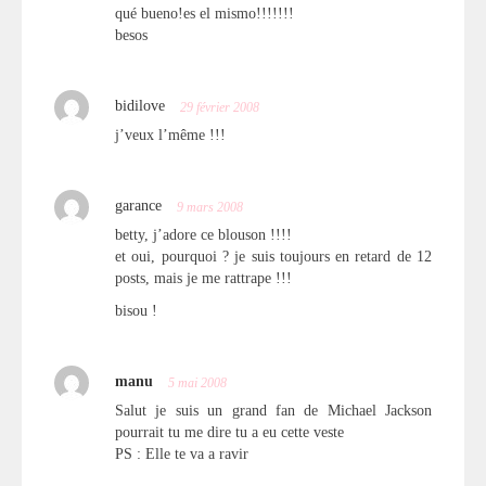
qué bueno!es el mismo!!!!!!!
besos
bidilove
29 février 2008
j’veux l’même !!!
garance
9 mars 2008
betty, j’adore ce blouson !!!!
et oui, pourquoi ? je suis toujours en retard de 12
posts, mais je me rattrape !!!
bisou !
manu
5 mai 2008
Salut je suis un grand fan de Michael Jackson
pourrait tu me dire tu a eu cette veste
PS : Elle te va a ravir