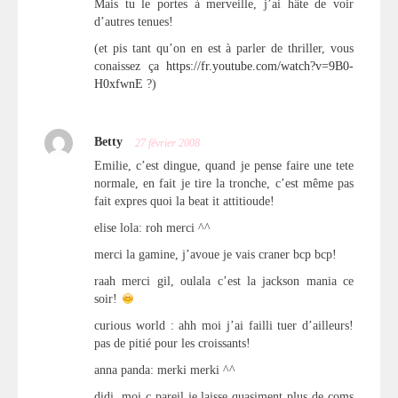
Mais tu le portes à merveille, j’ai hâte de voir
d’autres tenues!
(et pis tant qu’on en est à parler de thriller, vous
conaissez ça
https://fr.youtube.com/watch?v=9B0-
H0xfwnE
?)
Betty
27 février 2008
Emilie, c’est dingue, quand je pense faire une tete
normale, en fait je tire la tronche, c’est même pas
fait expres quoi la beat it attitioude!
elise lola: roh merci ^^
merci la gamine, j’avoue je vais craner bcp bcp!
raah merci gil, oulala c’est la jackson mania ce
soir!
curious world : ahh moi j’ai failli tuer d’ailleurs!
pas de pitié pour les croissants!
anna panda: merki merki ^^
didi, moi c pareil je laisse quasiment plus de coms