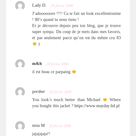
Lady D.
28 février 2008
J’adoooooore !!!! Ca te fait un look excellentissime
! 80’s quand tu nous tiens !
Et je découvre depuis peu ton blog, que je trouve
super sympa. Du coup de je mets dans mes favoris,
et pas seulement parce qu’on est du même cru 83
)
m&h
28 février 2008
il est beau ce parpaing
porsher
28 février 2008
You look’s much better than Michael
Where
you bought this jacket ?
https://www.mayday.ltd.pl
miss M
28 février 2008
jajajajaja!!