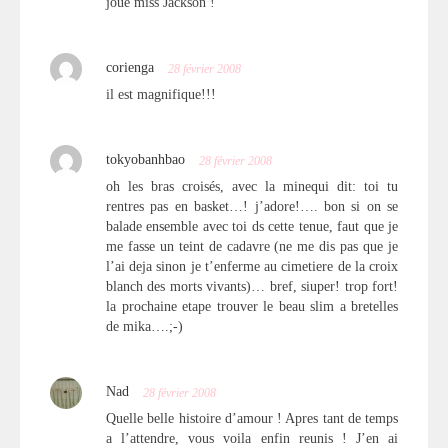
joué miss Jackson !
corienga
28 février 2008
il est magnifique!!!
tokyobanhbao
28 février 2008
oh les bras croisés, avec la minequi dit: toi tu
rentres pas en basket…! j’adore!…. bon si on se
balade ensemble avec toi ds cette tenue, faut que je
me fasse un teint de cadavre (ne me dis pas que je
l’ai deja sinon je t’enferme au cimetiere de la croix
blanch des morts vivants)… bref, siuper! trop fort!
la prochaine etape trouver le beau slim a bretelles
de mika….;-)
Nad
28 février 2008
Quelle belle histoire d’amour ! Apres tant de temps
a l’attendre, vous voila enfin reunis ! J’en ai