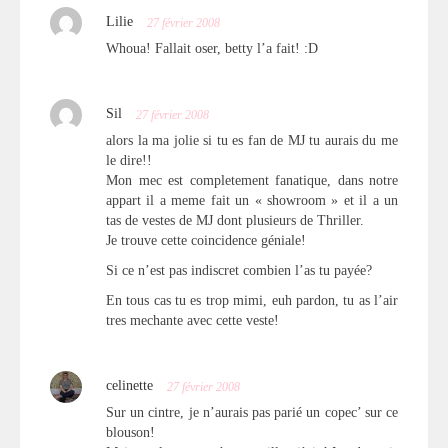
Lilie
27 février 2008
Whoua! Fallait oser, betty l’a fait! :D
Sil
27 février 2008
alors la ma jolie si tu es fan de MJ tu aurais du me
le dire!!
Mon mec est completement fanatique, dans notre
appart il a meme fait un « showroom » et il a un
tas de vestes de MJ dont plusieurs de Thriller.
Je trouve cette coincidence géniale!
Si ce n’est pas indiscret combien l’as tu payée?
En tous cas tu es trop mimi, euh pardon, tu as l’air
tres mechante avec cette veste!
celinette
27 février 2008
Sur un cintre, je n’aurais pas parié un copec’ sur ce
blouson!