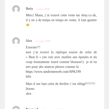
Betty
6 mai 2008
Merci Manu, j’ai trouvé cette veste sur ebay.co.uk,
il y en a de temps en temps en vente, il faut guetter
Alex
21 juin 2008
Enorme!!!
moi j’ai trouvé la réplique exacte de celui de
« Beat It » (en cuir avec mailles aux épaules et du
coup étonnament lourd comme blouson!). je m’en
sert pour des séances photos comme là :
https://www.sindromeweb.com/SPK199
hihi
Mais il me faut celui de thriller c’est obligé!!!!!!!!
bisous
alex