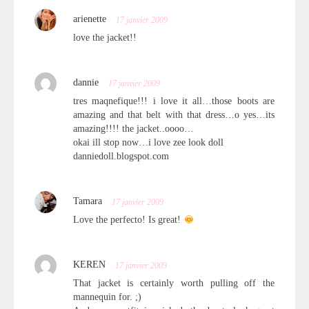
arienette
17 janvier 2009
love the jacket!!
dannie
17 janvier 2009
tres maqnefique!!! i love it all…those boots are
amazing and that belt with that dress…o yes…its
amazing!!!! the jacket..oooo…
okai ill stop now…i love zee look doll
danniedoll.blogspot.com
Tamara
17 janvier 2009
Love the perfecto! Is great!
KEREN
17 janvier 2009
That jacket is certainly worth pulling off the
mannequin for. ;)