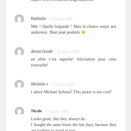
Balibulle
17 janvier 2009
Mdr ! Quelle brigande ! Mais la chance sourit aux
audacieux. Bien joué poulette
detour2mode
17 janvier 2009
en effet c’est superbe! felicitation pour cette
trouvaille!
Michelle e
17 janvier 2009
I adore Michael Jackson! This jacket is soo cool!
Nicole
17 janvier 2009
Looks good, like they always do.
I bought the same boots the last days, because they
are looking so good at you.