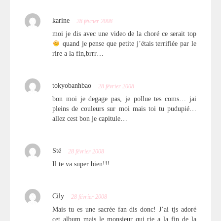
karine
28 février 2008
moi je dis avec une video de la choré ce serait top
quand je pense que petite j’étais terrifiée par le
rire a la fin,brrr…
tokyobanhbao
28 février 2008
bon moi je degage pas, je pollue tes coms… jai
pleins de couleurs sur moi mais toi tu pudupié…
allez cest bon je capitule…
Sté
28 février 2008
Il te va super bien!!!
Cily
28 février 2008
Mais tu es une sacrée fan dis donc! J’ai tjs adoré
cet album mais le monsieur qui rie a la fin de la