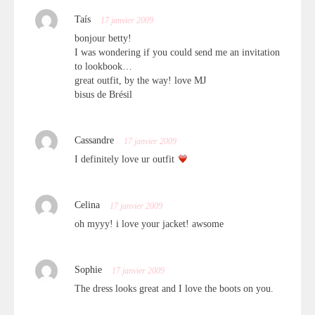
Taís
17 janvier 2009
bonjour betty!
I was wondering if you could send me an invitation
to lookbook…
great outfit, by the way! love MJ
bisus de Brésil
Cassandre
17 janvier 2009
I definitely love ur outfit
Celina
17 janvier 2009
oh myyy! i love your jacket! awsome
Sophie
17 janvier 2009
The dress looks great and I love the boots on you.