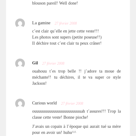
blouson pareil! Well done!
La gamine
27 février 2008
c’est clair qu’elle en jette cette veste!!!
Les photos sont supers (petite poseuse!!)
Il déchire tout c’est clair tu peux crâner!
Gil
27 février 2008
ouahouu t’es trop belle !! j’adore ta moue de
méchante!! tu déchires, il te va super ce style
Jackson!
Curious world
27 février 2008
ouuuuuuuuuuuuuuuuuuuuuuah t’assures!!! Trop la
classe cette veste! Bonne pioche!
J’avais un copain à l’époque qui aurait tué sa mère
pour en avoir un! huhu^^