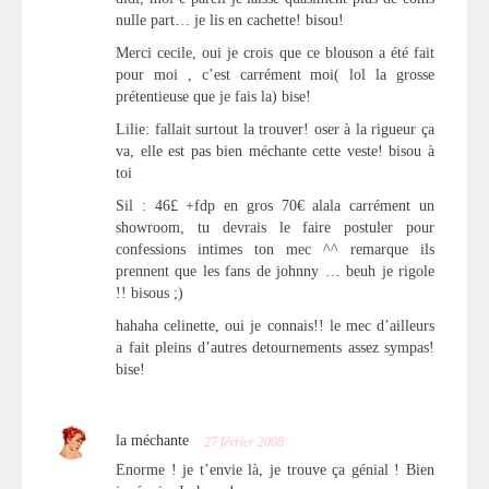
nulle part… je lis en cachette! bisou!
Merci cecile, oui je crois que ce blouson a été fait
pour moi , c’est carrément moi( lol la grosse
prétentieuse que je fais la) bise!
Lilie: fallait surtout la trouver! oser à la rigueur ça
va, elle est pas bien méchante cette veste! bisou à
toi
Sil : 46£ +fdp en gros 70€ alala carrément un
showroom, tu devrais le faire postuler pour
confessions intimes ton mec ^^ remarque ils
prennent que les fans de johnny … beuh je rigole
!! bisous ;)
hahaha celinette, oui je connais!! le mec d’ailleurs
a fait pleins d’autres detournements assez sympas!
bise!
la méchante
27 février 2008
Enorme ! je t’envie là, je trouve ça génial ! Bien