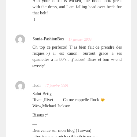
And your outfit is wicked; the boots look great
with the dress, and I am falling head over heels for
that belt!
;)
Sonia-FashionBox
17 janvier 2009
Oh top ce perfecto! T’as bien fait de prendre des
risques,;-) il est canon! Surtout grace a ses
epaulettes a la 80’s….j’adore! Bises et bon w-end
sweety!
Hedi
17 janvier 2009
Salut Betty,
Rivet ,Rivet…….Ca me rappelle Rock
Wow,Michael Jackson…….
Bisous :*
—
Bienvenue sur mon blog (Taiwan)
https://www.wretch.cc/blog/cinayown