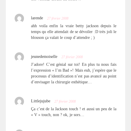
larende
27 février 2008
ahh voila enfin la vraie betty jackson depuis le
temps qu elle attendait de se dévoiler :D très joli le
blouson ça valait le coup d’attendre ; )
jeunedemoiselle
27 février 2008
J’adore! C’est génial sur toi! En plus tu nous fais
l’expression « I’m Bad »! Mais euh, j’espère que le
processus d’identification n’est pas avancé au point
d’envisager la chirurgie esthétique…
Littlejujube
27 février 2008
Ça c’est de la Jackson touch ! et aussi un peu de la
« V » touch, non ? ok, je sors…