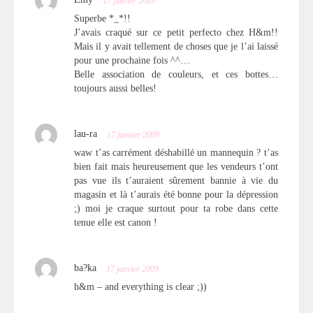
Emy
17 janvier 2009
Superbe *_*!!
J’avais craqué sur ce petit perfecto chez H&m!!
Mais il y avait tellement de choses que je l’ai laissé
pour une prochaine fois ^^…
Belle association de couleurs, et ces bottes…
toujours aussi belles!
lau-ra
17 janvier 2009
waw t’as carrément déshabillé un mannequin ? t’as
bien fait mais heureusement que les vendeurs t’ont
pas vue ils t’auraient sûrement bannie à vie du
magasin et là t’aurais été bonne pour la dépression
;) moi je craque surtout pour ta robe dans cette
tenue elle est canon !
ba?ka
17 janvier 2009
h&m – and everything is clear ;))