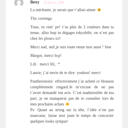
Betty
28 février 2008
La méchante, je savais que t’allais aimer
Thx corienga
Touo, tu rent’ po! t’as plus de 2 couleurs dans ta
tenue, allez hop tu dégages tokyobibi, on n’est pas
chez les ploucs ici!
Merci nad, snif,je suis toute emue moi aussi ! bise
Margot, merci bcp!
Lili : merci lili, :*
Laurie, j’ai envie de te dire: youhou! merci
Pantherenoire: effectivement j’ai acheté ce blouson
complétement ringard.Je m’excuse de ne pas
t’avoir demandé ton avis. C’est inadmissible de ma
part, je ne manquerai pas de te consulter lors de
mes prochains achats
Ps: Quant au string sur la tête, l’idée n’est pas
mauvaise, laisse moi juste le temps de concocter
quelques looks sympas!