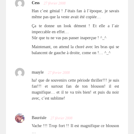
Cess
27 février 2008
Han c’est génial ! J’étais fan à l’époque, je savais
même pas que la veste avait été copiée…
Ça te donne un look dément ! Et elle a l’air
impeccable en effet…
Sûr que tu ne vas pas passer inaperçue ! ^_^
Maintenant, on attend la choré avec les bras qui se
balancent de gauche à droite, come on !… ^_^
maayle
27 février 2008
ha! que de souvenirs cette période thriller!!! je suis
fan!!! et surtout fan de ton blouson! il est
magnifique… et il te va très bien! et puis du noir
avec, c’est sublime!
Bauréale
27 février 2008
Vache !!! Trop fort !! Il est magnifique ce blouson
…