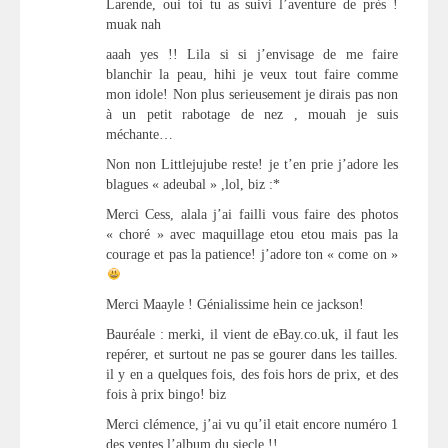
Larende, oui toi tu as suivi l’aventure de près !
muak nah
aaah yes !! Lila si si j’envisage de me faire
blanchir la peau, hihi je veux tout faire comme
mon idole! Non plus serieusement je dirais pas non
à un petit rabotage de nez , mouah je suis
méchante…
Non non Littlejujube reste! je t’en prie j’adore les
blagues « adeubal » ,lol, biz :*
Merci Cess, alala j’ai failli vous faire des photos
« choré » avec maquillage etou etou mais pas la
courage et pas la patience! j’adore ton « come on »
Merci Maayle ! Génialissime hein ce jackson!
Bauréale : merki, il vient de eBay.co.uk, il faut les
repérer, et surtout ne pas se gourer dans les tailles.
il y en a quelques fois, des fois hors de prix, et des
fois à prix bingo! biz
Merci clémence, j’ai vu qu’il etait encore numéro 1
des ventes,l’album du siecle !!