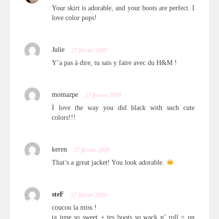
Your skirt is adorable, and your boots are perfect. I
love color pops!
Julie
27 février 2009
Y’a pas à dire, tu sais y faire avec du H&M !
momazpe
27 février 2009
Ì love the way you did black with such cute
colors!!!
keren
27 février 2009
That’s a great jacket! You look adorable.
steF
27 février 2009
coucou la miss !
ta jupe so sweet + tes boots so wack n’ roll = un