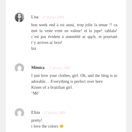
Lisa
27 février 2009
bon week end à toi aussi, trop jolie la tenue !! ca
met la veste vrmt en valeur! et la jupe! rahlala!
c’est pas évident à assemblé ac qqch, et pourtant
t’y arrives ac brio!
biz
Mônica
27 février 2009
I just love your clothes, girl. Oh, and the blog is so
adorable… Everything is perfect over here.
Kisses of a brazilian girl.
‘Mô’
Eliza
27 février 2009
pretty!
i love the colors