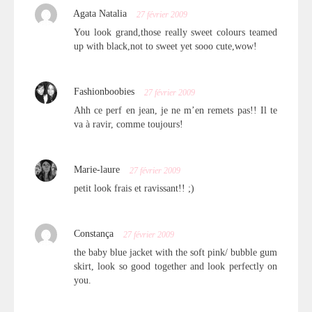
Agata Natalia
27 février 2009
You look grand,those really sweet colours teamed
up with black,not to sweet yet sooo cute,wow!
Fashionboobies
27 février 2009
Ahh ce perf en jean, je ne m’en remets pas!! Il te
va à ravir, comme toujours!
Marie-laure
27 février 2009
petit look frais et ravissant!! ;)
Constança
27 février 2009
the baby blue jacket with the soft pink/ bubble gum
skirt, look so good together and look perfectly on
you.