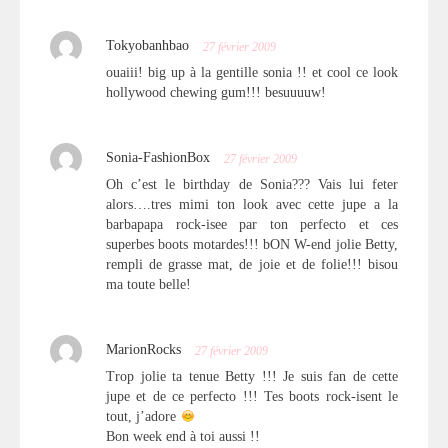
Tokyobanhbao
27 février 2009
ouaiii! big up à la gentille sonia !! et cool ce look
hollywood chewing gum!!! besuuuuw!
Sonia-FashionBox
27 février 2009
Oh c’est le birthday de Sonia??? Vais lui feter
alors….tres mimi ton look avec cette jupe a la
barbapapa rock-isee par ton perfecto et ces
superbes boots motardes!!! bON W-end jolie Betty,
rempli de grasse mat, de joie et de folie!!! bisou
ma toute belle!
MarionRocks
27 février 2009
Trop jolie ta tenue Betty !!! Je suis fan de cette
jupe et de ce perfecto !!! Tes boots rock-isent le
tout, j’adore
Bon week end à toi aussi !!