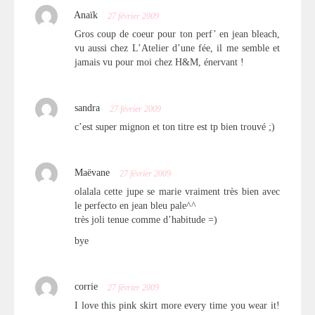
Anaïk
27 février 2009
Gros coup de coeur pour ton perf’ en jean bleach,
vu aussi chez L’Atelier d’une fée, il me semble et
jamais vu pour moi chez H&M, énervant !
sandra
27 février 2009
c’est super mignon et ton titre est tp bien trouvé ;)
Maëvane
27 février 2009
olalala cette jupe se marie vraiment très bien avec
le perfecto en jean bleu pale^^
très joli tenue comme d’habitude =)
bye
corrie
27 février 2009
I love this pink skirt more every time you wear it!