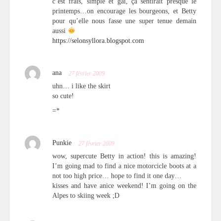
c’est frais, simple et gai, ça sentirait presque le
printemps…on encourage les bourgeons, et Betty
pour qu’elle nous fasse une super tenue demain
aussi
https://selonsyllora.blogspot.com
ana
27 février 2009
uhn… i like the skirt
so cute!
=*
Punkie
27 février 2009
wow, supercute Betty in action! this is amazing!
I’m going mad to find a nice motorcicle boots at a
not too high price… hope to find it one day…
kisses and have anice weekend! I’m going on the
Alpes to skiing week ;D