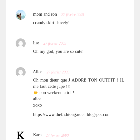
mom and son
27 février 2009
ccandy skirt! lovely!
lise
27 février 2009
Oh my god, you are so cute!
Alice
27 février 2009
Oh mon dieur que J ADORE TON OUTFIT ! IL
me faut cette jupe !!!
bon weekend a toi !
alice
xoxo
https://www.thefashiongarden.blogspot.com
Kara
27 février 2009