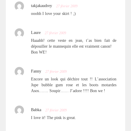
takjakaudrey
27 février 2009
ooohh I love your skirt ! ;)
Laure
27 février 2009
Haaahh! cette veste en jean, t’as bien fait de
dépouiller le mannequin elle est vraiment canon!
Bon WE!
Fanny
27 février 2009
Encore un look qui déchire tout !! L’association
Jupe bubble gum rose et les boots motardes
Asos……. Soupir…… J’adore !!!! Bon we !
Babka
27 février 2009
I love it! The pink is great.