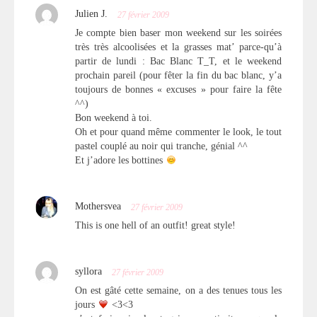
Julien J.
27 février 2009
Je compte bien baser mon weekend sur les soirées
très très alcoolisées et la grasses mat’ parce-qu’à
partir de lundi : Bac Blanc T_T, et le weekend
prochain pareil (pour fêter la fin du bac blanc, y’a
toujours de bonnes « excuses » pour faire la fête
^^)
Bon weekend à toi.
Oh et pour quand même commenter le look, le tout
pastel couplé au noir qui tranche, génial ^^
Et j’adore les bottines
Mothersvea
27 février 2009
This is one hell of an outfit! great style!
syllora
27 février 2009
On est gâté cette semaine, on a des tenues tous les
jours
<3<3