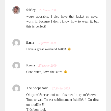
shirley
27 février 2009
wauw adorable. I also have that jacket en never
worn it, because I don´t know how to wear it, but
this is perfect!
ilaria
27 février 2009
Have a great weekend betty!
Keena
27 février 2009
Cute outfit, love the skirt.
The Shopaholic
27 février 2009
Oh ça m’énerve, oui oui t’as bien lu, ça m’énerve !
Tout te vas. Tu est sublimement habillée ! On dira
un modèle !!!
Très bon look