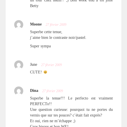
un tour chez h&m!! ;) Bon week end à toi jolie
Betty
Moone
27 février 2009
Superbe cette tenue,
j’aime bien le contraste noir/pastel.
Super sympa
June
27 février 2009
CUTE!
Dina
27 février 2009
Superbe la tenue!!! Le perfecto est vraiment
PERFECTo!!
Une question curieuse: pourquoi tu ne portes du
vernis que sur tes pouces? c’était fait exprès?
Et oui, rien ne m’échappe ;)
Gros bisous et bon WE!