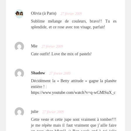
Olivia (à Paris)
27 février 2009
Sublime mélange de couleurs, bravo!! Tu es
splendide, et ce rose avec ton visage, parfait!
Mie
27 février 2009
Cute outfit! Love the mix of pastels!
Shadow
27 février 2009
Décidément la « Betty attitude » gagne la planète
entière ! :
https://www.youtube.com/watch?v=q-wGMlSuX_c
julie
27 février 2009
Cette veste et cette jupe sont vraiment à tomber!!!
je me répète mais il faut vraiment que j’aille faire