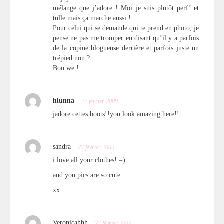
mélange que j’adore ! Moi je suis plutôt perf’ et
tulle mais ça marche aussi !
Pour celui qui se demande qui te prend en photo, je
pense ne pas me tromper en disant qu’il y a parfois
de la copine blogueuse derrière et parfois juste un
trépied non ?
Bon we !
hiunna
27 février 2009
jadore cettes boots!!you look amazing here!!
sandra
27 février 2009
i love all your clothes! =)
and you pics are so cute.
xx
Veronicahhh
27 février 2009