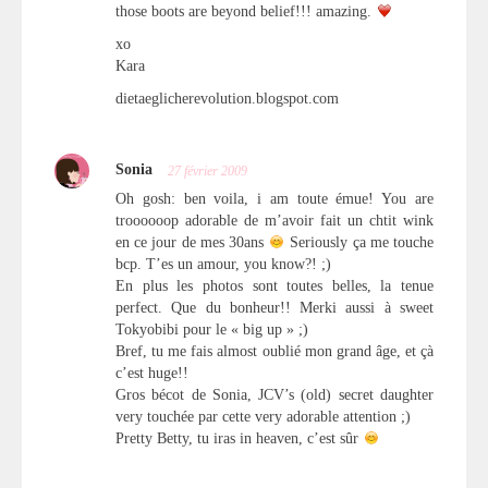
those boots are beyond belief!!! amazing.
xo
Kara
dietaeglicherevolution.blogspot.com
Sonia
27 février 2009
Oh gosh: ben voila, i am toute émue! You are
troooooop adorable de m’avoir fait un chtit wink
en ce jour de mes 30ans
Seriously ça me touche
bcp. T’es un amour, you know?! ;)
En plus les photos sont toutes belles, la tenue
perfect. Que du bonheur!! Merki aussi à sweet
Tokyobibi pour le « big up » ;)
Bref, tu me fais almost oublié mon grand âge, et çà
c’est huge!!
Gros bécot de Sonia, JCV’s (old) secret daughter
very touchée par cette very adorable attention ;)
Pretty Betty, tu iras in heaven, c’est sûr