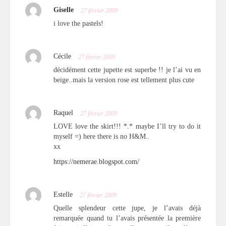
Giselle
27 février 2009
i love the pastels!
Cécile
27 février 2009
décidément cette jupette est superbe !! je l’ai vu en
beige..mais la version rose est tellement plus cute
Raquel
27 février 2009
LOVE love the skirt!!! *.* maybe I’ll try to do it
myself =) here there is no H&M..
xx
https://nemerae.blogspot.com/
Estelle
27 février 2009
Quelle splendeur cette jupe, je l’avais déjà
remarquée quand tu l’avais présentée la première