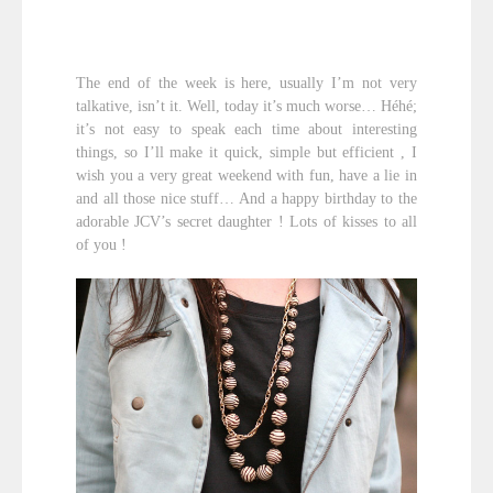
The end of the week is here, usually I’m not very
talkative, isn’t it. Well, today it’s much worse… Héhé;
it’s not easy to speak each time about interesting
things, so I’ll make it quick, simple but efficient , I
wish you a very great weekend with fun, have a lie in
and all those nice stuff… And a happy birthday to the
adorable JCV’s secret daughter ! Lots of kisses to all
of you !