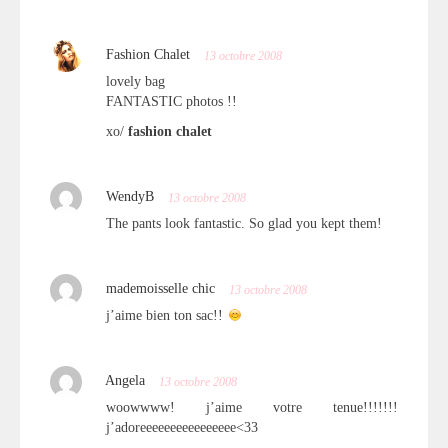
Fashion Chalet
13 octobre 2008
lovely bag
FANTASTIC photos !!
xo/
fashion chalet
WendyB
13 octobre 2008
The pants look fantastic. So glad you kept them!
mademoisselle chic
13 octobre 2008
j’aime bien ton sac!!
Angela
13 octobre 2008
woowwww! j’aime votre tenue!!!!!!!
j’adoreeeeeeeeeeeeeeee<33