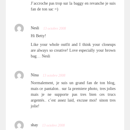
J’accroche pas trop sur la baggy en revanche je suis
fan de ton sac =)
Nesli
13 octobre 2008
Hi Betty!
Like your whole outfit and I think your closeups
are always so creative! Love especially your brown
bag… Nesli
Nina
13 octobre 2008
Normalement, je suis un grand fan de ton blog,
mais ce pantalon.. sur la premiere photo, tres jolies
mais je ne supporte pas tres bien ces trucs
argentés.. c’est assez laid, excuse moi! sinon tres
jolie!
shay
13 octobre 2008