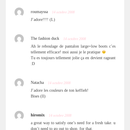
roumayssa
14 octobre 2008
J’adore!!!! (L)
The fashion duck
14 octobre 2008
Ah le reboulage de pantalon large+low boots c’es
tellement efficace! moi aussi je le pratique
Tu es toujours tellement jolie ça en devient rageant
:D
Natacha
14 octobre 2008
J’adore les couleurs de ton keffieh!
Bises (ll)
hiromix
14 octobre 2008
a great way to satisfy one’s need for a fresh take. u
don’t need to go out to shop, for that.