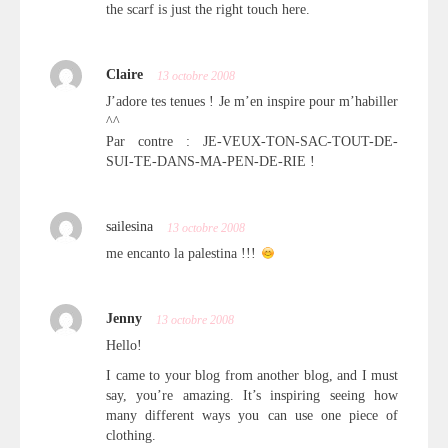
the scarf is just the right touch here.
Claire
13 octobre 2008
J’adore tes tenues ! Je m’en inspire pour m’habiller
^^
Par contre : JE-VEUX-TON-SAC-TOUT-DE-
SUI-TE-DANS-MA-PEN-DE-RIE !
sailesina
13 octobre 2008
me encanto la palestina !!!
Jenny
13 octobre 2008
Hello!
I came to your blog from another blog, and I must
say, you’re amazing. It’s inspiring seeing how
many different ways you can use one piece of
clothing.