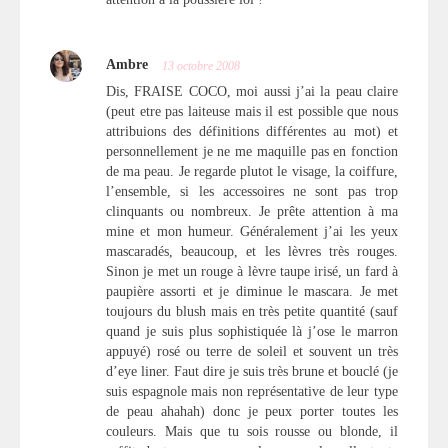
Ambre
13 octobre 2008
Dis, FRAISE COCO, moi aussi j’ai la peau claire
(peut etre pas laiteuse mais il est possible que nous
attribuions des définitions différentes au mot) et
personnellement je ne me maquille pas en fonction
de ma peau. Je regarde plutot le visage, la coiffure,
l’ensemble, si les accessoires ne sont pas trop
clinquants ou nombreux. Je prête attention à ma
mine et mon humeur. Généralement j’ai les yeux
mascaradés, beaucoup, et les lèvres très rouges.
Sinon je met un rouge à lèvre taupe irisé, un fard à
paupière assorti et je diminue le mascara. Je met
toujours du blush mais en très petite quantité (sauf
quand je suis plus sophistiquée là j’ose le marron
appuyé) rosé ou terre de soleil et souvent un très
d’eye liner. Faut dire je suis très brune et bouclé (je
suis espagnole mais non représentative de leur type
de peau ahahah) donc je peux porter toutes les
couleurs. Mais que tu sois rousse ou blonde, il