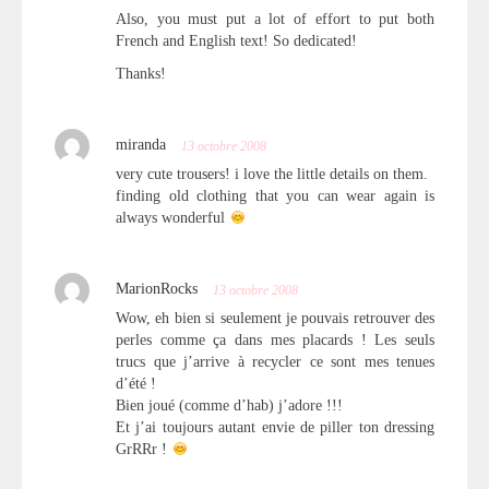
Also, you must put a lot of effort to put both
French and English text! So dedicated!
Thanks!
miranda
13 octobre 2008
very cute trousers! i love the little details on them.
finding old clothing that you can wear again is
always wonderful
MarionRocks
13 octobre 2008
Wow, eh bien si seulement je pouvais retrouver des
perles comme ça dans mes placards ! Les seuls
trucs que j’arrive à recycler ce sont mes tenues
d’été !
Bien joué (comme d’hab) j’adore !!!
Et j’ai toujours autant envie de piller ton dressing
GrRRr !