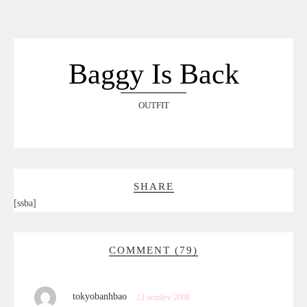
ACCUEIL
SÉLECTION
VOYAGES
Baggy Is Back
LOOKBOOK
RECHERCHE
OUTFIT
ARCHIVES
SHARE
[ssba]
COMMENT (79)
tokyobanhbao
13 octobre 2008