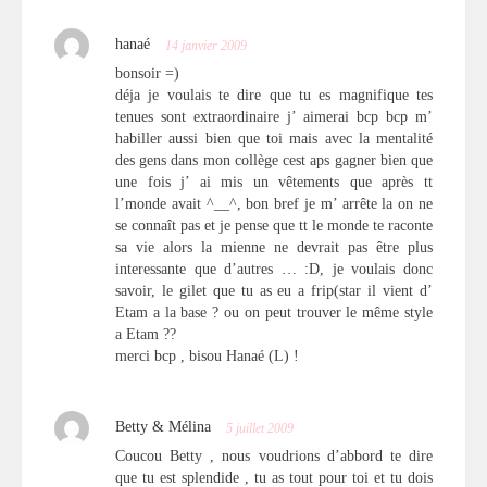
hanaé
14 janvier 2009
bonsoir =)
déja je voulais te dire que tu es magnifique tes
tenues sont extraordinaire j’ aimerai bcp bcp m’
habiller aussi bien que toi mais avec la mentalité
des gens dans mon collège cest aps gagner bien que
une fois j’ ai mis un vêtements que après tt
l’monde avait ^__^, bon bref je m’ arrête la on ne
se connaît pas et je pense que tt le monde te raconte
sa vie alors la mienne ne devrait pas être plus
interessante que d’autres … :D, je voulais donc
savoir, le gilet que tu as eu a frip(star il vient d’
Etam a la base ? ou on peut trouver le même style
a Etam ??
merci bcp , bisou Hanaé (L) !
Betty & Mélina
5 juillet 2009
Coucou Betty , nous voudrions d’abbord te dire
que tu est splendide , tu as tout pour toi et tu dois