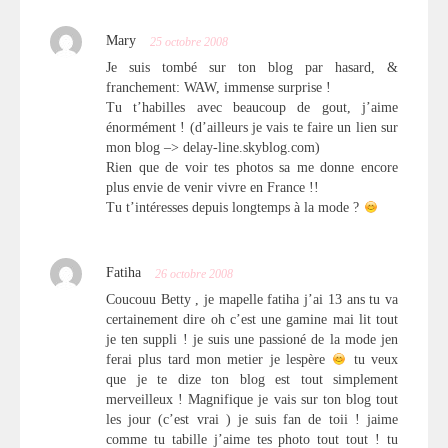
Mary
25 octobre 2008
Je suis tombé sur ton blog par hasard, &
franchement: WAW, immense surprise !
Tu t’habilles avec beaucoup de gout, j’aime
énormément ! (d’ailleurs je vais te faire un lien sur
mon blog –> delay-line.skyblog.com)
Rien que de voir tes photos sa me donne encore
plus envie de venir vivre en France !!
Tu t’intéresses depuis longtemps à la mode ?
Fatiha
26 octobre 2008
Coucouu Betty , je mapelle fatiha j’ai 13 ans tu va
certainement dire oh c’est une gamine mai lit tout
je ten suppli ! je suis une passioné de la mode jen
ferai plus tard mon metier je lespère
tu veux
que je te dize ton blog est tout simplement
merveilleux ! Magnifique je vais sur ton blog tout
les jour (c’est vrai ) je suis fan de toii ! jaime
comme tu tabille j’aime tes photo tout tout ! tu