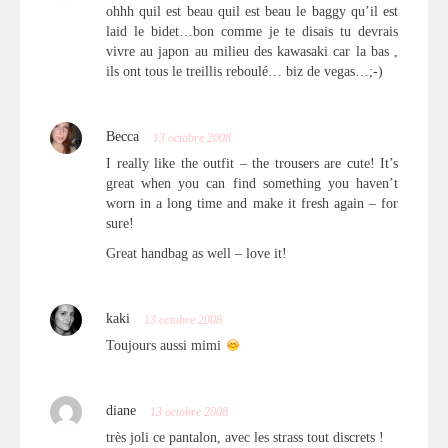
ohhh quil est beau quil est beau le baggy qu’il est
laid le bidet…bon comme je te disais tu devrais
vivre au japon au milieu des kawasaki car la bas ,
ils ont tous le treillis reboulé… biz de vegas…;-)
Becca
13 octobre 2008
I really like the outfit – the trousers are cute! It’s
great when you can find something you haven’t
worn in a long time and make it fresh again – for
sure!
Great handbag as well – love it!
kaki
13 octobre 2008
Toujours aussi mimi
diane
13 octobre 2008
très joli ce pantalon, avec les strass tout discrets !