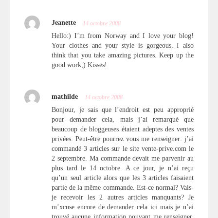
Jeanette
14 octobre 2008
Hello:) I’m from Norway and I love your blog!
Your clothes and your style is gorgeous. I also
think that you take amazing pictures. Keep up the
good work;) Kisses!
mathilde
14 octobre 2008
Bonjour, je sais que l’endroit est peu approprié
pour demander cela, mais j’ai remarqué que
beaucoup de bloggeuses étaient adeptes des ventes
privées. Peut-être pourrez vous me renseigner: j’ai
commandé 3 articles sur le site vente-prive.com le
2 septembre. Ma commande devait me parvenir au
plus tard le 14 octobre. A ce jour, je n’ai reçu
qu’un seul article alors que les 3 articles faisaient
partie de la même commande. Est-ce normal? Vais-
je recevoir les 2 autres articles manquants? Je
m’xcuse encore de demander cela ici mais je n’ai
trouvé aucune information pouvant me renseigner.