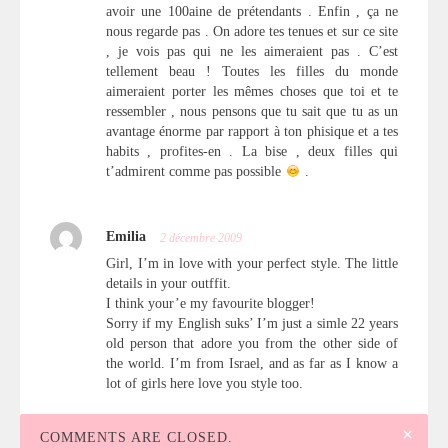
avoir une 100aine de prétendants . Enfin , ça ne
nous regarde pas . On adore tes tenues et sur ce site
, je vois pas qui ne les aimeraient pas . C’est
tellement beau ! Toutes les filles du monde
aimeraient porter les mêmes choses que toi et te
ressembler , nous pensons que tu sait que tu as un
avantage énorme par rapport à ton phisique et a tes
habits , profites-en . La bise , deux filles qui
t’admirent comme pas possible
.
Emilia
2 décembre 2009
Girl, I’m in love with your perfect style. The little
details in your outffit.
I think your’e my favourite blogger!
Sorry if my English suks’ I’m just a simle 22 years
old person that adore you from the other side of
the world. I’m from Israel, and as far as I know a
lot of girls here love you style too.
×
COMMENTS ARE CLOSED.