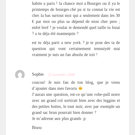
habite a paris ! la chance moi a Bourges ou il ya le
printemps de bourges ché pa si tu connai la vie est
cher la bas surtout moi qui a seulement dans les 30
€ par moi ou plus sa dépend de mon cher pere ;
enfet bref ! je voulai te demendé quel taille tu fezai
? a tu déja été mannequin ?
est tu déja parti a new york ? je te pose des ta de
question qui vont certainement tennuiyéé mai
vraiment je suis un fan absolu de toii !
Sophie
23 novembre 2008
coucou! Je suis fan de ton blog, que je viens
d’ajouter dans mes favoris
J’aurais une question, est-ce qu’une robe-pull noire
avec un grand col sortirait bien avec des leggins et
des petites bottes, le tout noir, avec par exemple un
grand sac brun pourrait bien donner ?
Je m’adresse aux plus grands :p
Bisou