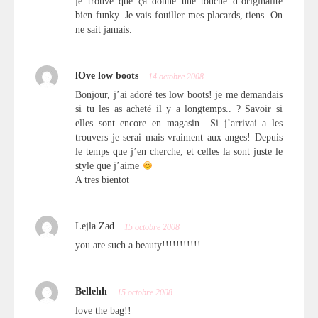
je trouve que ça donne une touche d’originalité
bien funky. Je vais fouiller mes placards, tiens. On
ne sait jamais.
lOve low boots
14 octobre 2008
Bonjour, j’ai adoré tes low boots! je me demandais
si tu les as acheté il y a longtemps.. ? Savoir si
elles sont encore en magasin.. Si j’arrivai a les
trouvers je serai mais vraiment aux anges! Depuis
le temps que j’en cherche, et celles la sont juste le
style que j’aime
A tres bientot
Lejla Zad
15 octobre 2008
you are such a beauty!!!!!!!!!!!
Bellehh
15 octobre 2008
love the bag!!