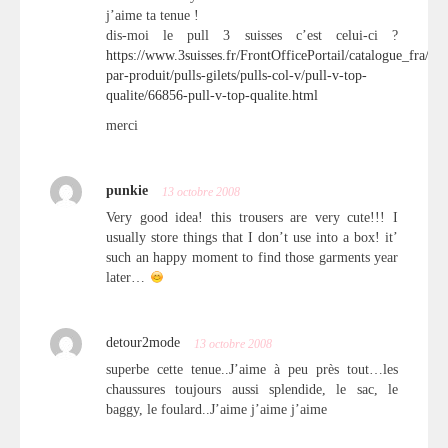
j’aime ta tenue !
dis-moi le pull 3 suisses c’est celui-ci ?
https://www.3suisses.fr/FrontOfficePortail/catalogue_fra/f
par-produit/pulls-gilets/pulls-col-v/pull-v-top-
qualite/66856-pull-v-top-qualite.html
merci
punkie
13 octobre 2008
Very good idea! this trousers are very cute!!! I
usually store things that I don’t use into a box! it’
such an happy moment to find those garments year
later…
detour2mode
13 octobre 2008
superbe cette tenue..J’aime à peu près tout…les
chaussures toujours aussi splendide, le sac, le
baggy, le foulard..J’aime j’aime j’aime