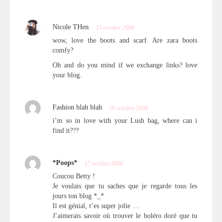
Nicole THen
15 octobre 2008
wow, love the boots and scarf. Are zara boots
comfy?
Oh and do you mind if we exchange links? love
your blog.
Fashion blah blah
16 octobre 2008
i’m so in love with your Lush bag, where can i
find it???
*Poops*
17 octobre 2008
Coucou Betty !
Je voulais que tu saches que je regarde tous les
jours ton blog *_*
Il est génial, t’es super jolie …
J’aimerais savoir où trouver le boléro doré que tu