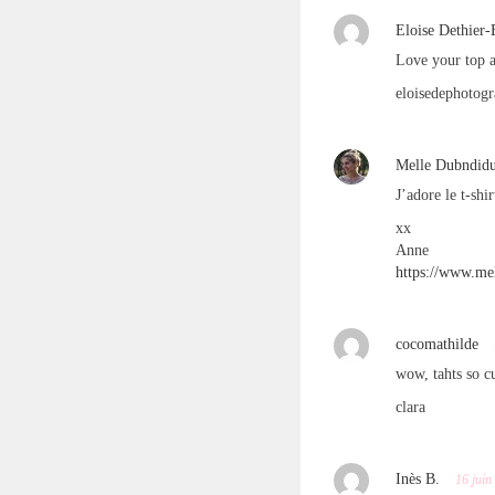
Eloise Dethier-
Love your top a
eloisedephotog
Melle Dubndid
J’adore le t-shi
xx
Anne
https://www.mel
cocomathilde
wow, tahts so cu
clara
Inès B.
16 juin