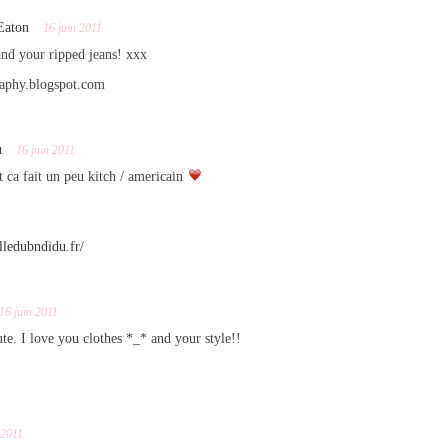
Eaton
16 juin 2011
nd your ripped jeans! xxx
raphy.blogspot.com
u
16 juin 2011
rt ca fait un peu kitch / americain
ledubndidu.fr/
16 juin 2011
te. I love you clothes *_* and your style!!
 2011