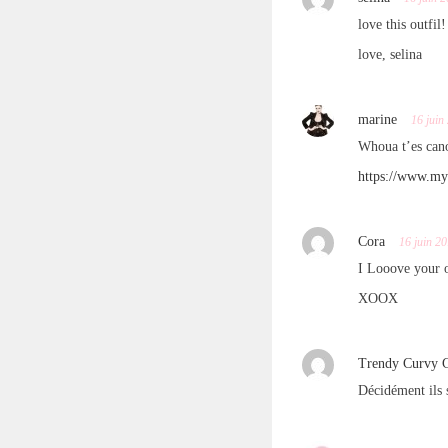
love this outfil
love, selina
marine
16 juin
Whoua t’es cano
https://www.my
Cora
16 juin 2
I Looove your o
XOOX
Trendy Curvy G
Décidément ils s