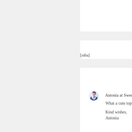
[ssba]
Antonia at Swed
What a cute to
Kind wishes,
Antonia