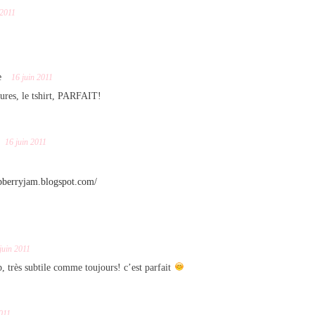
 2011
e
16 juin 2011
ures, le tshirt, PARFAIT!
16 juin 2011
spberryjam.blogspot.com/
juin 2011
, très subtile comme toujours! c’est parfait
2011