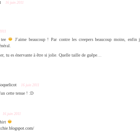
t
16 juin 2011
 2011
 tee
J’aime beaucoup ! Par contre les creepers beaucoup moins, enfin j
énéral.
uer, tu es énervante à être si jolie. Quelle taille de guêpe…
oquelicot
16 juin 2011
fun cette tenue ! :D
16 juin 2011
shirt
itchie.blogspot.com/