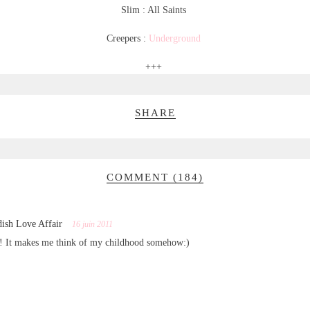
Slim : All Saints
Creepers :
Underground
+++
SHARE
COMMENT (184)
ish Love Affair
16 juin 2011
p! It makes me think of my childhood somehow:)