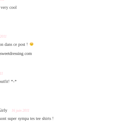
! very cool
 2011
n dans ce post !
sweetdressing.com
011
utfit! *-*
irly
16 juin 2011
ont super sympa tes tee shirts !