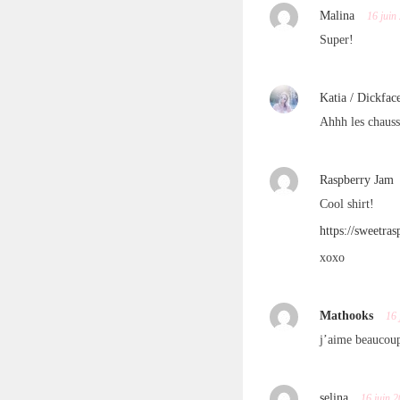
Malina
16 juin
Super!
Katia / Dickfac
Ahhh les chauss
Raspberry Jam
Cool shirt!
https://sweetra
xoxo
Mathooks
16 
j’aime beaucoup
selina
16 juin 