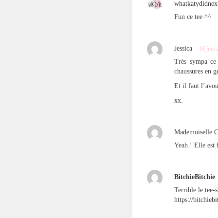
whatkatydidnex
Fun ce tee ^^
Jessica
16 juin
Très sympa ce
chaussures en g
Et il faut l’avo
xx.
Mademoiselle C
Yeah ! Elle est 
BitchieBitchie
Terrible le tee-
https://bitchieb