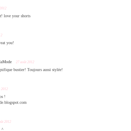
 2012
it! love your shorts
12
reat you!
MlaMode
27 août 2012
fique bustier! Toujours aussi stylée!
t 2012
os !
de.blogspot.com
oût 2012
_^