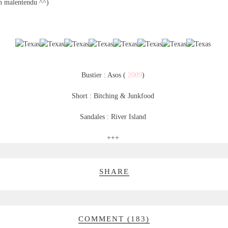
un malentendu ^^)
Bustier : Asos (
2009
)
Short : Bitching & Junkfood
Sandales : River Island
+++
SHARE
COMMENT (183)