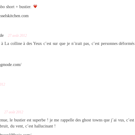
mbo short + bustier.
sselskitchen.com
de
27 août 2012
 à La colline à des Yeux c’est sur que je n’irait pas, c’est personnes déform
logmode.com/
2012
27 août 2012
 tenue, le bustier est superbe ! je me rappelle des ghost towns que j’ai vus, c’e
bruit, du vent, c’est hallucinant !