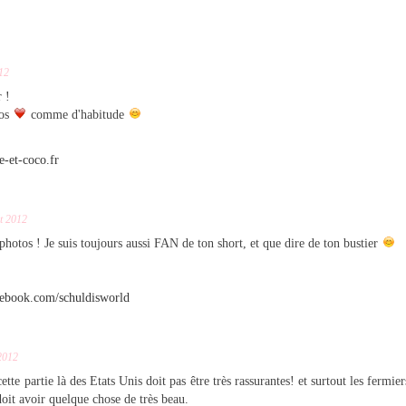
12
 !
tos
comme d'habitude
e-et-coco.fr
t 2012
photos ! Je suis toujours aussi FAN de ton short, et que dire de ton bustier
cebook.com/schuldisworld
2012
cette partie là des Etats Unis doit pas être très rassurantes! et surtout les fermi
oit avoir quelque chose de très beau.