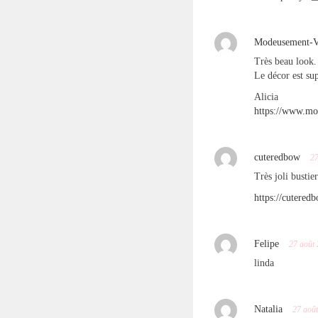
Modeusement-V
Très beau look.
Le décor est su
Alicia
https://www.mo
cuteredbow
27
Très joli bustier
https://cutered
Felipe
27 août
linda
Natalia
27 aoû