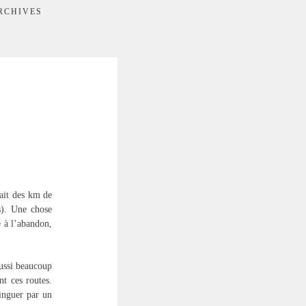
RCHIVES
fait des km de
s). Une chose
é à l’abandon,
aussi beaucoup
nt ces routes.
linguer par un