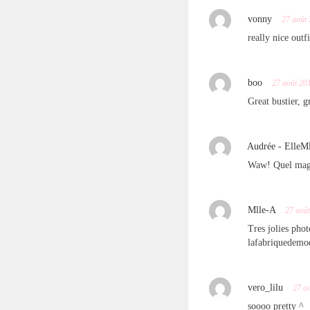
vonny
27 août
really nice outf
boo
27 août 20
Great bustier, g
Audrée - Elle
Waw! Quel magni
Mlle-A
27 aoû
Tres jolies phot
lafabriquedemo
vero_lilu
27 a
soooo pretty ^_