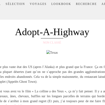
L
SÉLECTION
VOYAGES
LOOKBOOK
RECHERCHE
A
Adopt-A-Highway
NON CLASSÉ
e plus vaste état des US (apres l’Alaska) et plus grand que la France. Ça en 
la plupart désertes (tant qu’on ne s’approche pas des grandes agglomération
 les endroits abandonnés. Cela va de la simple maisonnette, du restaurant laiss
mplet (Appelés Ghost Town).
 si vous avez vu le film « La colline a des Yeux », ça m’y fait penser. Il y a 
ureaux, ânes, chevaux, buffles sur les longues parcelles de terrains qui borde
ile de s’arrêter à mon grand regret (Et puis, j’ai toujours peur de me faire f