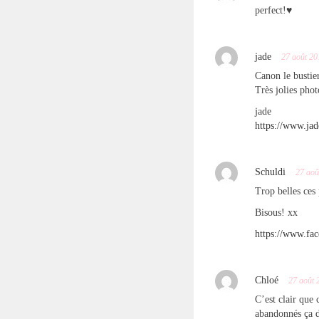
perfect!♥
jade
27 août 20
Canon le bustier
Très jolies pho
jade
https://www.jad
Schuldi
27 aoû
Trop belles ces 
Bisous! xx
https://www.fa
Chloé
27 août 
C’est clair que 
abandonnés ça d