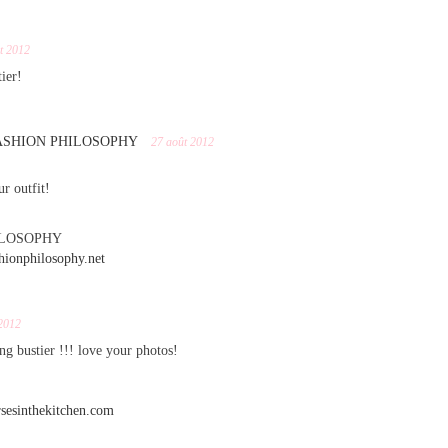
t 2012
ier!
 FASHION PHILOSOPHY
27 août 2012
r outfit!
ILOSOPHY
hionphilosophy.net
2012
g bustier !!! love your photos!
sesinthekitchen.com