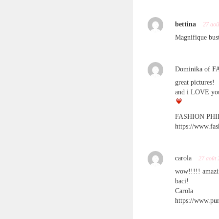
bettina
27 aoû
Magnifique bust
Dominika of
great pictures!
and i LOVE you
FASHION PH
https://www.fas
carola
27 août 
wow!!!!! amazin
baci!
Carola
https://www.pur