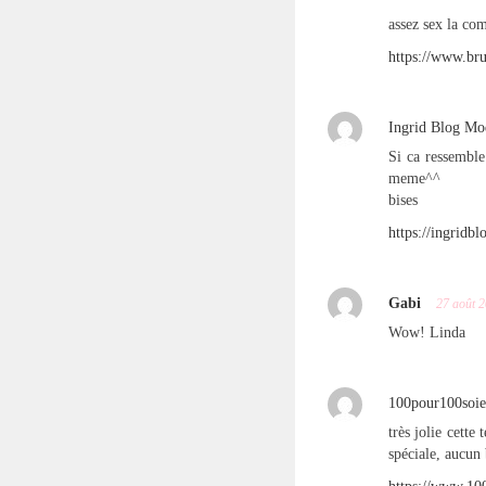
assez sex la co
https://www.bru
Ingrid Blog Mo
Si ca ressemble
meme^^
bises
https://ingridb
Gabi
27 août 
Wow! Linda
100pour100soie
très jolie cette
spéciale, aucun 