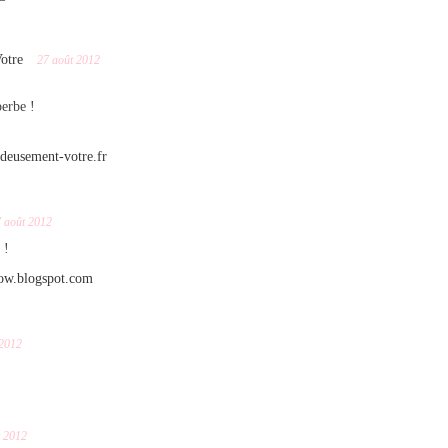
otre
27 août 2012
perbe !
deusement-votre.fr
 août 2012
 !
bow.blogspot.com
 2012
t 2012