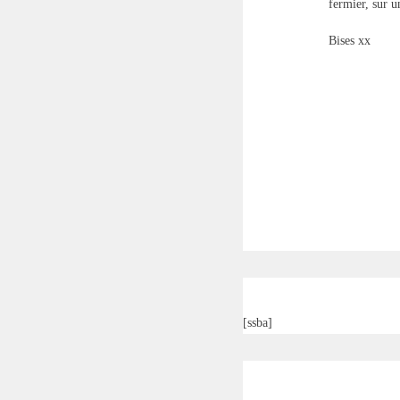
fermier, sur 
Bises xx
[ssba]