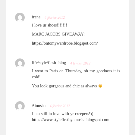
irene
4 février 2012
i love ur shoes!!!!!!!
MARC JACOBS GIVEAWAY:
https://ontomywardrobe.blogspot.com/
life/style/flash. blog
4 février 2012
I went to Paris on Thursday, oh my goodness it is
cold!
You look gorgeous and chic as always
Ainusha
4 février 2012
I am still in love with yr creepers!))
https://www.stylefirstbyainusha.blogspot.com