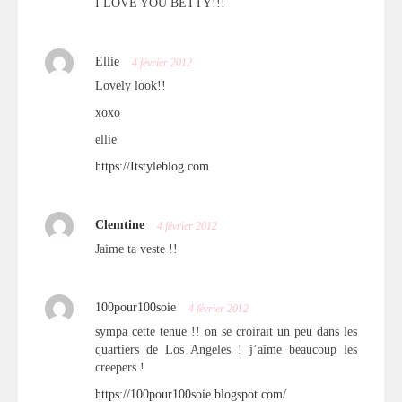
I LOVE YOU BETTY!!!
Ellie
4 février 2012
Lovely look!!
xoxo
ellie
https://Itstyleblog.com
Clemtine
4 février 2012
Jaime ta veste !!
100pour100soie
4 février 2012
sympa cette tenue !! on se croirait un peu dans les
quartiers de Los Angeles ! j’aime beaucoup les
creepers !
https://100pour100soie.blogspot.com/