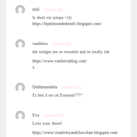
mili
4 février 2012
le short est sympa =)))
https://leptitmondedemili.blogspot.com/
vasilieva
4 février 2012
the wedges are so versatile and so totally fab
https://www.vasilievablog.com/
x
Dididoumdida
4 février 2012
Et ben il est où Eminem????
Eva
4 février 2012
Love your shoes!
https://www.creativityandchocolate.blogspot.com