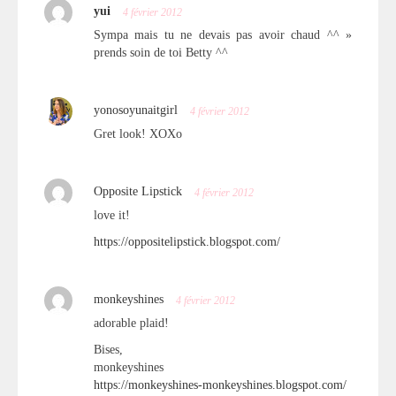
yui
4 février 2012
Sympa mais tu ne devais pas avoir chaud ^^ »
prends soin de toi Betty ^^
yonosoyunaitgirl
4 février 2012
Gret look! XOXo
Opposite Lipstick
4 février 2012
love it!
https://oppositelipstick.blogspot.com/
monkeyshines
4 février 2012
adorable plaid!
Bises,
monkeyshines
https://monkeyshines-monkeyshines.blogspot.com/