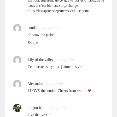
Un look différent de ce que tu portes d’habitude je
trouve, c’est bien aussi, ça change.
https://lescapricesdeprincessacidulee.com/
annika
5 février 2012
oh wow the jacket!
Escape
Lily of the valley
5 février 2012
Cette veste est sympa, j’aime le style.
Alexandra
5 février 2012
I LOVE this outfit! Cheers from seattle
dragon fruit
5 février 2012
love that vest !!