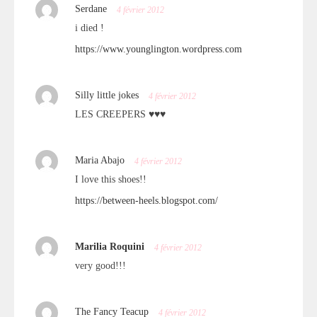
Serdane
4 février 2012
i died !
https://www.younglington.wordpress.com
Silly little jokes
4 février 2012
LES CREEPERS ♥♥♥
Maria Abajo
4 février 2012
I love this shoes!!
https://between-heels.blogspot.com/
Marilia Roquini
4 février 2012
very good!!!
The Fancy Teacup
4 février 2012