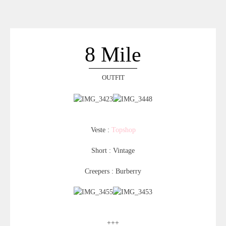
ACCUEIL
SÉLECTION
VOYAGES
8 Mile
LOOKBOOK
RECHERCHE
OUTFIT
ARCHIVES
Veste :
Topshop
Short : Vintage
Creepers : Burberry
+++