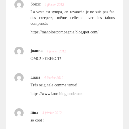
Soizic
4 février 2012
La veste est sympa, en revanche je ne suis pas fan
des creepers, même celles-ci avec les talons
compensés
https://manoloetcompagnie.blogspot.com/
joanna
4 février 2012
OMG! PERFECT!
Laura
4 février 2012
Très originale comme tenue!!
https://www.laurablogmode.com
liina
4 février 2012
so cool !