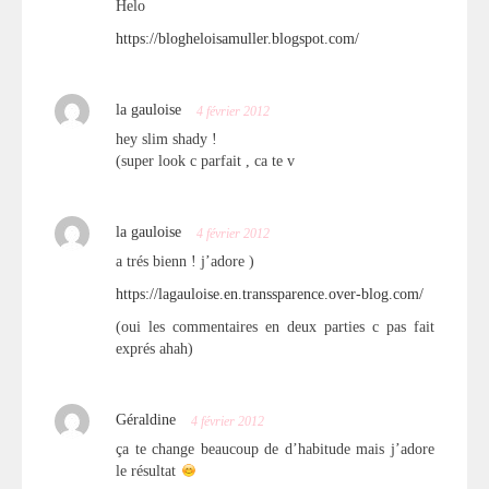
Helo
https://blogheloisamuller.blogspot.com/
la gauloise
4 février 2012
hey slim shady !
(super look c parfait , ca te v
la gauloise
4 février 2012
a trés bienn ! j’adore )
https://lagauloise.en.transsparence.over-blog.com/
(oui les commentaires en deux parties c pas fait
exprés ahah)
Géraldine
4 février 2012
ça te change beaucoup de d’habitude mais j’adore
le résultat