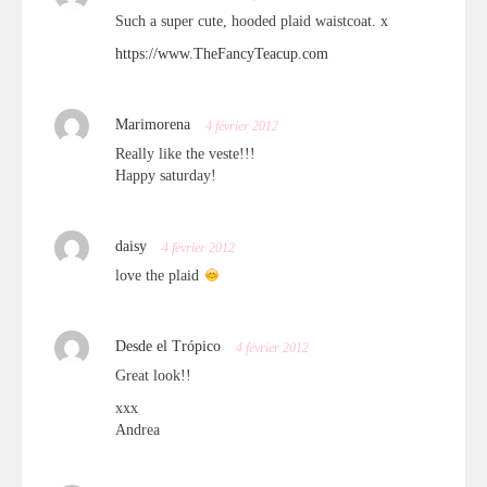
Such a super cute, hooded plaid waistcoat. x
https://www.TheFancyTeacup.com
Marimorena
4 février 2012
Really like the veste!!!
Happy saturday!
daisy
4 février 2012
love the plaid
Desde el Trópico
4 février 2012
Great look!!
xxx
Andrea