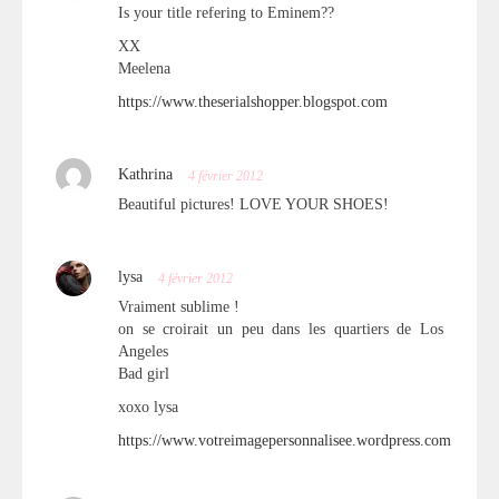
Is your title refering to Eminem??
XX
Meelena
https://www.theserialshopper.blogspot.com
Kathrina
4 février 2012
Beautiful pictures! LOVE YOUR SHOES!
lysa
4 février 2012
Vraiment sublime !
on se croirait un peu dans les quartiers de Los
Angeles
Bad girl
xoxo lysa
https://www.votreimagepersonnalisee.wordpress.com