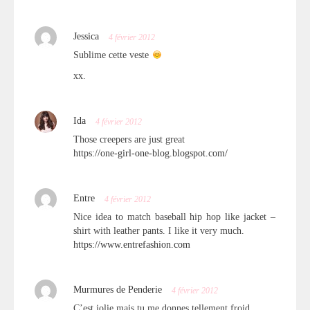
Jessica
4 février 2012
Sublime cette veste
xx.
Ida
4 février 2012
Those creepers are just great
https://one-girl-one-blog.blogspot.com/
Entre
4 février 2012
Nice idea to match baseball hip hop like jacket –
shirt with leather pants. I like it very much.
https://www.entrefashion.com
Murmures de Penderie
4 février 2012
C’est jolie mais tu me donnes tellement froid …