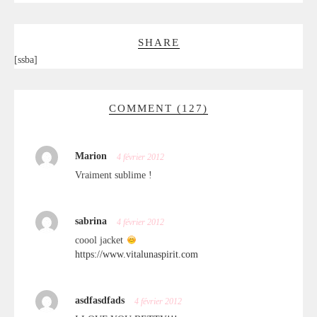
SHARE
[ssba]
COMMENT (127)
Marion
4 février 2012
Vraiment sublime !
sabrina
4 février 2012
coool jacket
https://www.vitalunaspirit.com
asdfasdfads
4 février 2012