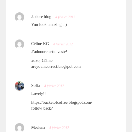
J'adore blog
4 février 2012
You look amazing :-)
Céline KG
4 février 2012
J’adooore cette veste!
xoxo, Céline
areyouincorrect.blogspot.com
Sofia
4 février 2012
Lovely!!
https://bucketofcoffee.blogspot.com/
follow back?
Meelena
4 février 2012