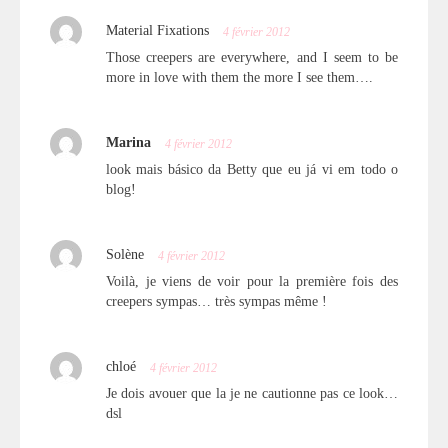
Material Fixations
4 février 2012
Those creepers are everywhere, and I seem to be
more in love with them the more I see them….
Marina
4 février 2012
look mais básico da Betty que eu já vi em todo o
blog!
Solène
4 février 2012
Voilà, je viens de voir pour la première fois des
creepers sympas… très sympas même !
chloé
4 février 2012
Je dois avouer que la je ne cautionne pas ce look…
dsl