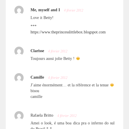
Me, myself and I
4 février 2012
Love it Betty!
***
https://www.theprincesslittlebox.blogspot.com
Clarisse
4 février 2012
Toujours aussi jolie Betty !
Camille
4 février 2012
J’aime énormément… et la référence et la tenue
bisou
camille
Rafaela Britto
4 février 2012
Amei o look, é uma boa dica pra o inferno do sul
do Brasil *-*