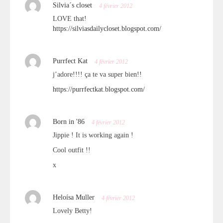
Silvia´s closet
4 février 2012
LOVE that!
https://silviasdailycloset.blogspot.com/
Purrfect Kat
4 février 2012
j’adore!!!! ça te va super bien!!
https://purrfectkat.blogspot.com/
Born in '86
4 février 2012
Jippie ! It is working again !
Cool outfit !!
x
Heloísa Muller
4 février 2012
Lovely Betty!