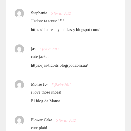
Stephanie
5 février 2012
J’adore ta tenue !!!!
https://thedreamyandclassy.blogspot.com/
jas
5 février 2012
cute jacket
https://jas-tidbits.blogspot.com.au/
Monse F.-
5 février 2012
i love those shoes!
El blog de Monse
Flower Cake
5 février 2012
cute plaid