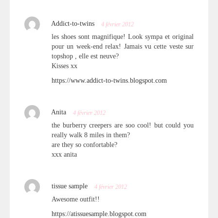
Addict-to-twins
4 février 2012
les shoes sont magnifique! Look sympa et original
pour un week-end relax! Jamais vu cette veste sur
topshop , elle est neuve?
Kisses xx
https://www.addict-to-twins.blogspot.com
Anita
4 février 2012
the burberry creepers are soo cool! but could you
really walk 8 miles in them?
are they so confortable?
xxx anita
tissue sample
4 février 2012
Awesome outfit!!
https://atissuesample.blogspot.com