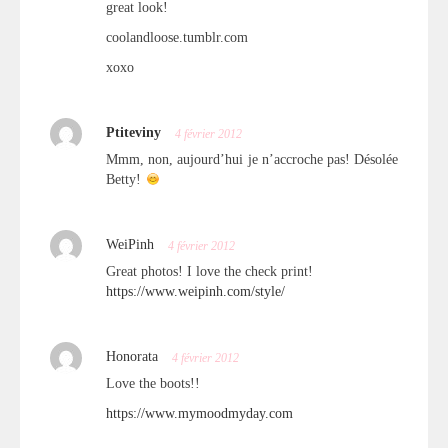
great look!
coolandloose.tumblr.com
xoxo
Ptiteviny
4 février 2012
Mmm, non, aujourd’hui je n’accroche pas! Désolée
Betty!
WeiPinh
4 février 2012
Great photos! I love the check print!
https://www.weipinh.com/style/
Honorata
4 février 2012
Love the boots!!
https://www.mymoodmyday.com