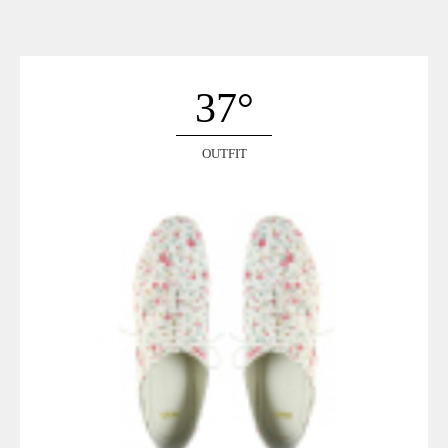
ACCUEIL
SÉLECTION
VOYAGES
37°
LOOKBOOK
RECHERCHE
OUTFIT
ARCHIVES