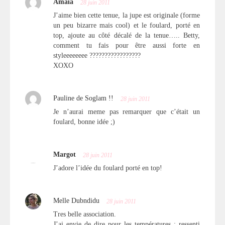
Amaia
28 juin 2011
J’aime bien cette tenue, la jupe est originale (forme
un peu bizarre mais cool) et le foulard, porté en
top, ajoute au côté décalé de la tenue….. Betty,
comment tu fais pour être aussi forte en
styleeeeeeee ?????????????????
XOXO
Pauline de Soglam !!
28 juin 2011
Je n’aurai meme pas remarquer que c’était un
foulard, bonne idée ;)
Margot
28 juin 2011
J’adore l’idée du foulard porté en top!
Melle Dubndidu
28 juin 2011
Tres belle association.
J’ai envie de dire pour les températures : ressenti