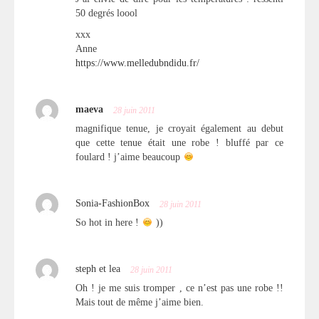
50 degrés loool
xxx
Anne
https://www.melledubndidu.fr/
maeva
28 juin 2011
magnifique tenue, je croyait également au debut
que cette tenue était une robe ! bluffé par ce
foulard ! j’aime beaucoup
Sonia-FashionBox
28 juin 2011
So hot in here !
))
steph et lea
28 juin 2011
Oh ! je me suis tromper , ce n’est pas une robe !!
Mais tout de même j’aime bien.