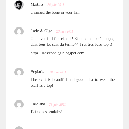
Martinz
28 juin 2011
u missed the bone in your hair
Lady & Olga
28 juin 2011
Ohhh voui. Il fait chaud ! Et ta tenue en témoigne,
dans tous les sens du terme^^ Très très beau top ;)
https://ladyandolga.blogspot.com
Boglarka
28 juin 2011
The skirt is beautiful and good idea to wear the
scarf as a top!
Carolane
28 juin 2011
J’aime tes sendales!