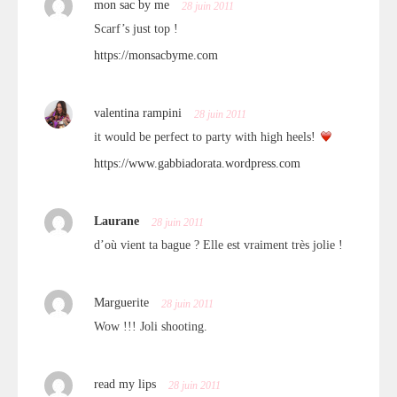
mon sac by me
28 juin 2011
Scarf’s just top !
https://monsacbyme.com
valentina rampini
28 juin 2011
it would be perfect to party with high heels!
https://www.gabbiadorata.wordpress.com
Laurane
28 juin 2011
d’où vient ta bague ? Elle est vraiment très jolie !
Marguerite
28 juin 2011
Wow !!! Joli shooting.
read my lips
28 juin 2011