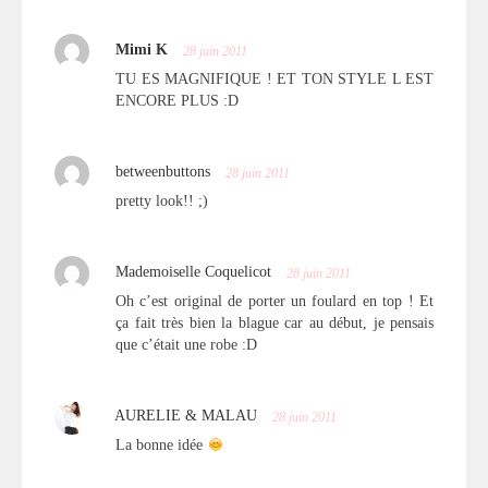
Mimi K
28 juin 2011
TU ES MAGNIFIQUE ! ET TON STYLE L EST
ENCORE PLUS :D
betweenbuttons
28 juin 2011
pretty look!! ;)
Mademoiselle Coquelicot
28 juin 2011
Oh c’est original de porter un foulard en top ! Et
ça fait très bien la blague car au début, je pensais
que c’était une robe :D
AURELIE & MALAU
28 juin 2011
La bonne idée