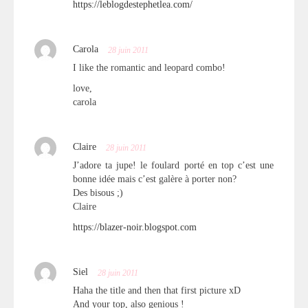
https://leblogdestephetlea.com/
Carola
28 juin 2011
I like the romantic and leopard combo!
love,
carola
Claire
28 juin 2011
J’adore ta jupe! le foulard porté en top c’est une
bonne idée mais c’est galère à porter non?
Des bisous ;)
Claire
https://blazer-noir.blogspot.com
Siel
28 juin 2011
Haha the title and then that first picture xD
And your top, also genious !