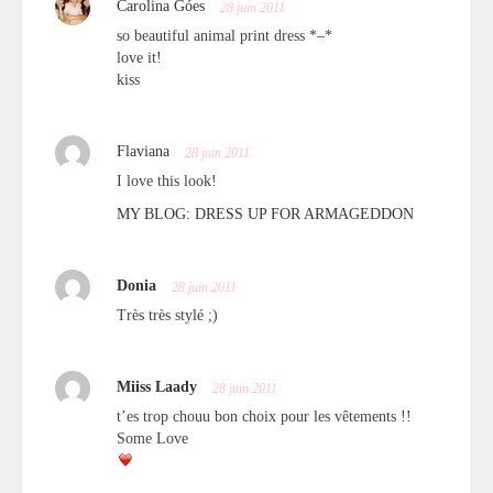
Carolina Góes
28 juin 2011
so beautiful animal print dress *–*
love it!
kiss
Flaviana
28 juin 2011
I love this look!
MY BLOG: DRESS UP FOR ARMAGEDDON
Donia
28 juin 2011
Très très stylé ;)
Miiss Laady
28 juin 2011
t’es trop chouu bon choix pour les vêtements !!
Some Love