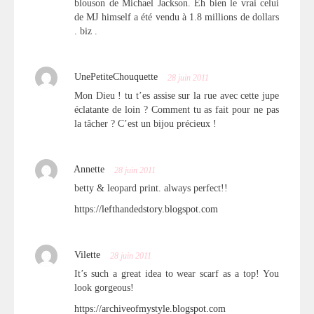
blouson de Michael Jackson. Eh bien le vrai celui
de MJ himself a été vendu à 1.8 millions de dollars
. biz .
UnePetiteChouquette
28 juin 2011
Mon Dieu ! tu t’es assise sur la rue avec cette jupe
éclatante de loin ? Comment tu as fait pour ne pas
la tâcher ? C’est un bijou précieux !
Annette
28 juin 2011
betty & leopard print. always perfect!!
https://lefthandedstory.blogspot.com
Vilette
28 juin 2011
It’s such a great idea to wear scarf as a top! You
look gorgeous!
https://archiveofmystyle.blogspot.com