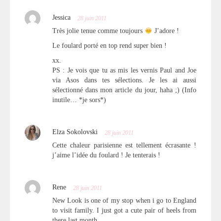
Jessica
28 juin 2011
Très jolie tenue comme toujours
J’adore !
Le foulard porté en top rend super bien !
xx.
PS : Je vois que tu as mis les vernis Paul and Joe
via Asos dans tes sélections. Je les ai aussi
sélectionné dans mon article du jour, haha ;) (Info
inutile… *je sors*)
Elza Sokolovski
28 juin 2011
Cette chaleur parisienne est tellement écrasante !
j’aime l’idée du foulard ! Je tenterais !
Rene
28 juin 2011
New Look is one of my stop when i go to England
to visit family. I just got a cute pair of heels from
there last month.