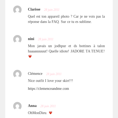
Clarisse
28 juin 2011
Quel est ton appareil photo ? Car je ne vois pas la
réponse dans la FAQ. Sur ce tu es sublime.
nini
28 juin 2011
Mon javais un jodhpur et ds bottines à talon
haaaauuuuut! Quelle idiote! JADORE TA TENUE!
Clémence
28 juin 2011
Nice outfit I love your skirt!!!
https://clemenceandme.com
Anna
28 juin 2011
OhMonDieu.