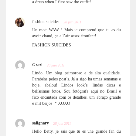
a dress when I first saw the outfit!
fashion suicides
28 juin 2011
Un mot: WAW ! Mais je comprend que tu as du
avoir chaud, ça a l’air assez étoufant!
FASHION SUICIDES
Grazi
28 juin 2011
Lindo. Um blog primoroso e de alta qualidade.
Parabéns pelos post’s. Já a sigo ha umas semanas e
hoje, abalou! Lindos look’s, lindas dicas e
belíssimas fotos. Sou fotógrafa aqui no Brasil e
fico encantada com os detalhes. um abraço grande
e mil beijos ;* XOXO
salignary
28 juin 2011
Hello Betty, je sais que tu es une grande fan du