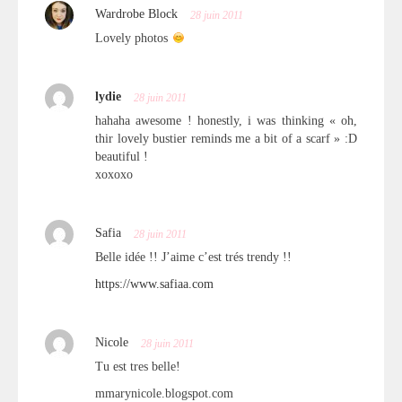
Wardrobe Block
28 juin 2011
Lovely photos
lydie
28 juin 2011
hahaha awesome ! honestly, i was thinking « oh,
thir lovely bustier reminds me a bit of a scarf » :D
beautiful !
xoxoxo
Safia
28 juin 2011
Belle idée !! J’aime c’est trés trendy !!
https://www.safiaa.com
Nicole
28 juin 2011
Tu est tres belle!
mmarynicole.blogspot.com