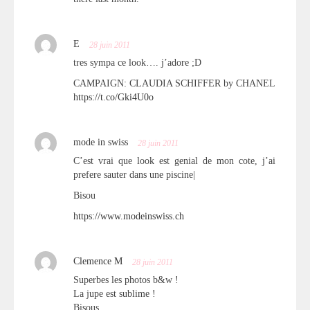
E
28 juin 2011
tres sympa ce look…. j’adore ;D
CAMPAIGN: CLAUDIA SCHIFFER by CHANEL
https://t.co/Gki4U0o
mode in swiss
28 juin 2011
C’est vrai que look est genial de mon cote, j’ai
prefere sauter dans une piscine|
Bisou
https://www.modeinswiss.ch
Clemence M
28 juin 2011
Superbes les photos b&w !
La jupe est sublime !
Bisous.