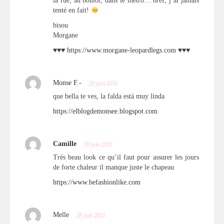
la rue, au boulot, dans le métro… bref, j’ai jamais
tenté en fait!
bisou
Morgane
♥♥♥
https://www.morgane-leopardlegs.com
♥♥♥
Monse F.-
28 juin 2011
que bella te ves, la falda está muy linda
https://elblogdemonsee.blogspot.com
Camille
28 juin 2011
Très beau look ce qu’il faut pour assurer les jours
de forte chaleur il manque juste le chapeau
https://www.befashionlike.com
Melle
28 juin 2011