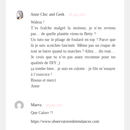
Anne Chic and Geek
28 juin 2011
Wahou !
T’es fraîche malgré la moiteur, je n’en reviens
pas… de quelle planète viens-tu Betty ?
Un tuto sur le pliage de foulard en top ? Parce que
là je suis scotchée fascinée. Même pas un risque de
tout se barre quand tu marches ? Allez… dis tout…
Je crois que tu n’es pas assez reconnue pour tes
qualités de DIY ;)
ça tombe bien : je suis en culotte : je file m’essayer
à l’exercice !
Bisous et merci
Anne
Maeva
28 juin 2011
Que Calorr !!
https://www.observatoiredetendances.com