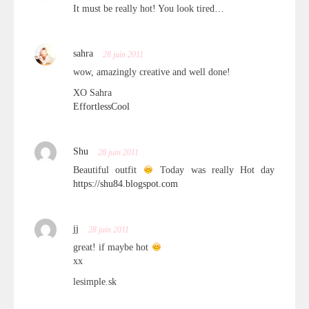
It must be really hot! You look tired…
sahra
28 juin 2011
wow, amazingly creative and well done!
XO Sahra
EffortlessCool
Shu
28 juin 2011
Beautiful outfit
Today was really Hot day
https://shu84.blogspot.com
jj
28 juin 2011
great! if maybe hot
xx
lesimple.sk