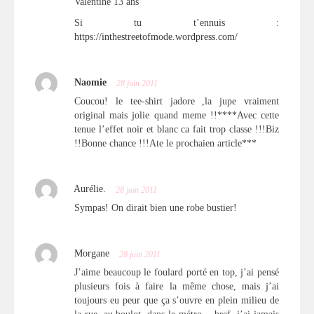
Valentine 13 ans
Si tu t’ennuis :
https://inthestreetofmode.wordpress.com/
Naomie
28 juin 2011
Coucou! le tee-shirt jadore ,la jupe vraiment
original mais jolie quand meme !!****Avec cette
tenue l’effet noir et blanc ca fait trop classe !!!Biz
!!Bonne chance !!!Ate le prochaien article***
Aurélie.
28 juin 2011
Sympas! On dirait bien une robe bustier!
Morgane
28 juin 2011
J’aime beaucoup le foulard porté en top, j’ai pensé
plusieurs fois à faire la même chose, mais j’ai
toujours eu peur que ça s’ouvre en plein milieu de