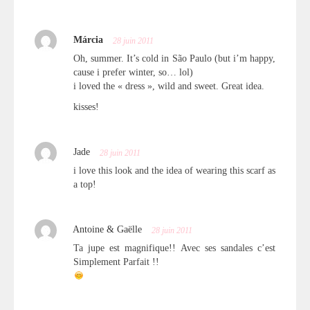
Márcia
28 juin 2011
Oh, summer. It’s cold in São Paulo (but i’m happy,
cause i prefer winter, so… lol)
i loved the « dress », wild and sweet. Great idea.
kisses!
Jade
28 juin 2011
i love this look and the idea of wearing this scarf as
a top!
Antoine & Gaëlle
28 juin 2011
Ta jupe est magnifique!! Avec ses sandales c’est
Simplement Parfait !!