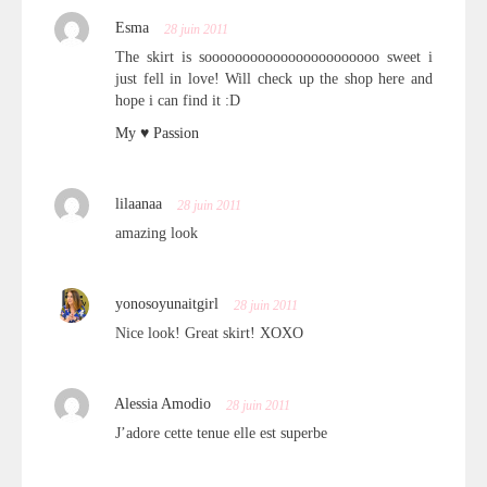
Esma
28 juin 2011
The skirt is sooooooooooooooooooooooo sweet i
just fell in love! Will check up the shop here and
hope i can find it :D
My ♥ Passion
lilaanaa
28 juin 2011
amazing look
yonosoyunaitgirl
28 juin 2011
Nice look! Great skirt! XOXO
Alessia Amodio
28 juin 2011
J’adore cette tenue elle est superbe