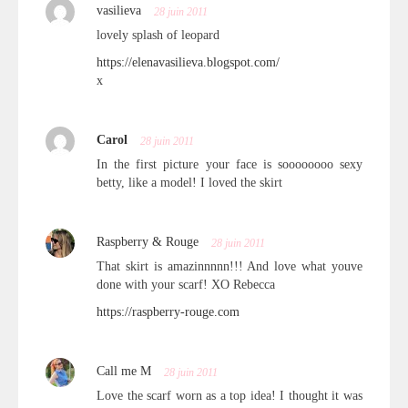
vasilieva
28 juin 2011
lovely splash of leopard
https://elenavasilieva.blogspot.com/
x
Carol
28 juin 2011
In the first picture your face is soooooooo sexy
betty, like a model! I loved the skirt
Raspberry & Rouge
28 juin 2011
That skirt is amazinnnnn!!! And love what youve
done with your scarf! XO Rebecca
https://raspberry-rouge.com
Call me M
28 juin 2011
Love the scarf worn as a top idea! I thought it was