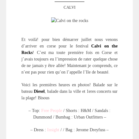
CALVI
Et voilà! pour bien démarrer juillet nous venons
d’arriver en corse pour le festival
Calvi on the
Rocks
! C’est ma toute première fois en Corse et
j’avais toujours eu l’impression de rater quelque chose
de ne jamais y être allée! Maintenant je comprends, ce
n’est pas pour rien qu’on l’appelle l’Ile de beauté.
Voici les premières heures en photos! Balade sur le
bateau
Diesel
, balade dans la ville et 1eres concerts sur
la plage! Bisous
– Top:
Free People
/ Shorts : H&M / Sandals :
Dummond / Bumbag : Urban Outfitters –
– Dress :
Insight
/ / Bag : Jerome Dreyfuss –